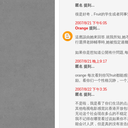
匿名 提到...
很是好奇，Fruit的学生或者同
2007/8/21 下午6:05
Orange
提到...
這應該由她來回答.就我所知,她
行選擇老師輔導時,她被指定過幾
如果你是想知道公開有什問題,每
2007/8/21 晚上9:17
匿名 提到...
orange 每次看到你写fru
励。看你们一个性格沉静，一个
2007/8/22 下午3:35
匿名 提到...
不是啦，我是看了你们生活的点
其他电视电影感觉比香港开放包
无论这个社会现在多么的不稳定
我不记得在哪里看过说如果你不
能会讨人厌，但是真的没有攻击