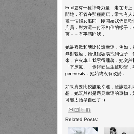
Fruit還有一種神奇力量，走在
問她．不管在那種商店，常常有人
被一個婦女追問，剛開始我們是軟
店員．對方還一付不相信的樣子．F
著－－有事請問我．
她最喜歡和我比較誰幸運．例如，
無對號座，她也很容易找到位子．
來，在火車上我累得睡著．她突然
「下床氣」，覺得硬生生被吵醒．
generosity．她始終沒有改變．
如果真要比較誰最幸運，應該是我
想，她既然都是遇見幸運的事物，她會
可能太抬舉自己了 :)
Related Posts: