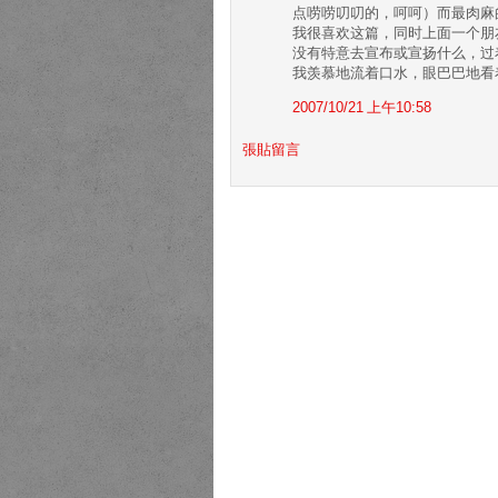
点唠唠叨叨的，呵呵）而最肉麻
我很喜欢这篇，同时上面一个朋
没有特意去宣布或宣扬什么，过
我羡慕地流着口水，眼巴巴地看
2007/10/21 上午10:58
張貼留言