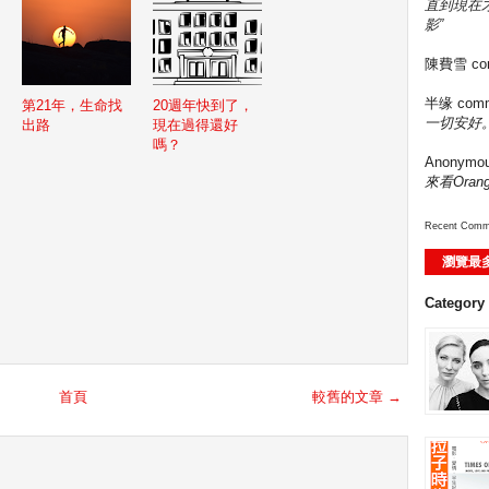
直到現在
影”
陳費雪
co
半缘
comm
第21年，生命找
20週年快到了，
一切安好。
出路
現在過得還好
嗎？
Anonymo
來看Ora
Recent Comm
瀏覽最
Category
首頁
較舊的文章 →