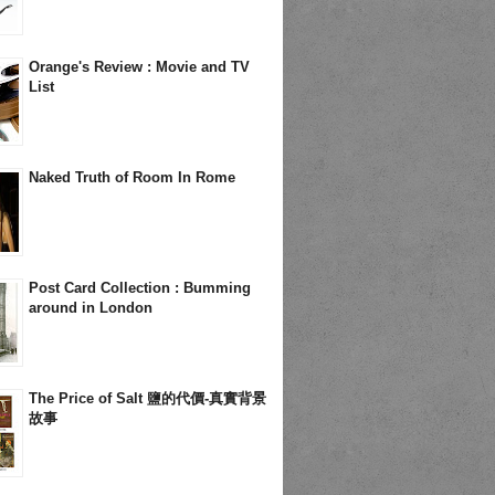
Orange's Review : Movie and TV
List
Naked Truth of Room In Rome
Post Card Collection : Bumming
around in London
The Price of Salt 鹽的代價-真實背景
故事