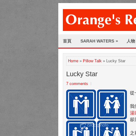
首頁
SARAH WATERS
»
人物
Home
»
Pillow Talk
» Lucky Star
Lucky Star
7 comments
從
我
湯
卻
之