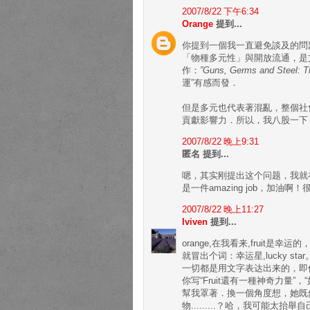
2007/8/22 下午6:34
Orange
提到...
你提到一個我一直避免談及的問
「物種多元性」與開放流通，是
作：
”Guns, Germs and Steel: T
運”有感而發．
但是多元也代表著混亂，整個社
貢獻影響力．所以，我八股一下
2007/8/22 晚上9:31
匿名 提到...
嗯，其实刚提出这个问题，我就
是一件amazing job，加
2007/8/22 晚上11:27
Iviven
提到...
orange,在我看来,frui
就冒出个词：幸运星,lucky 
一切都是用文字表达出来的，即
你写“Fruit還有一種神奇力
幫我罩著．換一個角度想，她既
物.........？哈，我可能太