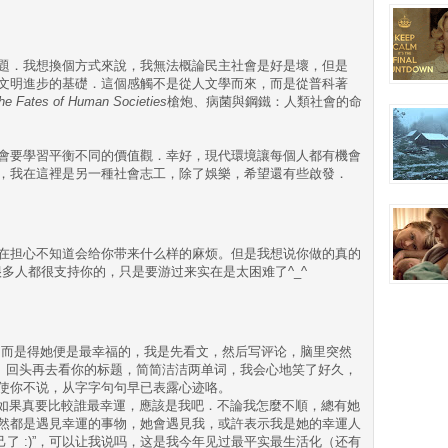
題．我想換個方式來說，我無法概論民主社會是好是壞，但是
文明進步的基礎．這個感觸不是從人文學而來，而是從普科著
he Fates of Human Societies
槍炮、病菌與鋼鐵：人類社會的命
會要學習平衡不同的價值觀．幸好，現代環境讓每個人都有機會
，我在這裡是另一種社會志工，除了娛樂，希望還有些啟發．
在担心不知道会给你带来什么样的麻烦。但是我想说你做的真的
油啊！很多人都很支持你的，只是要游过来实在是太困难了^_^
t是幸运的，而是得她便是最幸福的，我是先看文，然后写评论，脑里突然
star。回头再去看你的标题，简简洁洁两单词，我会心地笑了好久，
使你不说，从字字句句早已表露心迹咯。
量”，“如果真要比較誰最幸運，應該是我吧．不論我怎麼不順，總有她
然都是遇見幸運的事物，她會遇見我，或許表示我是她的幸運人
抬舉自己了 :)”，可以让我说吗，这是我今年见过最平实最生活化（还有