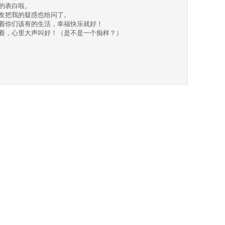
的表白啦。
友把我的疑惑也给问了。
着你们该有的生活，幸福快乐就好！
着，心里大声叫好！（是不是一个痴样？）