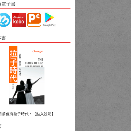
買電子書
本書
目前僅有拉子時代：
【點入說明】
言