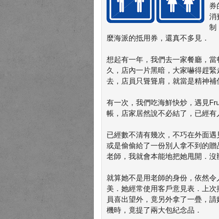
券
消
制
麼海派的抵用券，還真不多見．
想起有一年，我們去一家餐廳，當
久，店內一片黑暗，大家嚇得趕緊
去，店員只聳聳肩，就當是精神補
有一次，我們吃海鮮快炒，遇見Fr
帳，店家居然說不必結了，已經有
已經數不清有幾次，不巧在外面遇見
或是偷偷給了一份別人拿不到的贈
老師，我就會本能地把她甩開．沒
就算她不是用老師的身份，依然令人
美．她經常使用客戶意見表．上次
員喜出望外，竟另外拿了一疊，請
機時，竟提了兩大包紀念品．