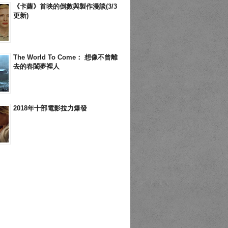
《卡蘿》首映的倒數與製作漫談(3/3
更新)
The World To Come： 想像不曾離
去的春閨夢裡人
2018年十部電影拉力爆發