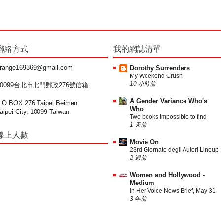
聯絡方式
我的網誌清單
range169369@gmail.com
Dorothy Surrenders
My Weekend Crush
10 小時前
10099台北市北門郵政276號信箱
A Gender Variance Who's
.O.BOX 276 Taipei Beimen
Who
aipei City, 10099 Taiwan
Two books impossible to find
1 天前
線上人數
Movie On
23rd Giornate degli Autori Lineup
2 週前
Women and Hollywood -
Medium
In Her Voice News Brief, May 31
3 年前