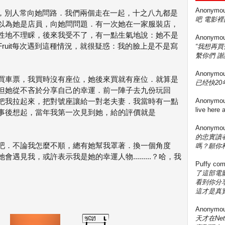
Anonymo
街上，別人常向她問路．我們兩個走在一起，十之八九都是
吧 電影裡
以為她是店員，向她問問題．有一次她在一家服裝店，
性地不理睬，後來我受不了，有一點生氣地說：她不是
Anonymo
ruit每次遇到這種情況，就很疑惑：我的臉上是不是寫
“我想再
繫你們 謝
Anonymo
買車票，我買時沒有座位，她後來買就有座位．就算是
已经快20年
但她從不吝於分享自己的幸運．前一陣子去九份玩回
把我拉起來，把對號座讓給一對老夫妻．我當時有一點
Anonymo
live here
事後想起，當年我第一次見到她，給的評價就是
Anonymo
的忠實讀
吧．不論我怎麼不順，總有她幫我罩著．換一個角度
嗎？願你
遇見我，或許表示我是她的幸運人物.........？哈，我
Puffy
com
了這部電影
看到你分享
這才是真實
Anonymo
天才在Ne