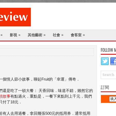
»
影視
»
其他藝術
»
社會
»
會客室
»
FOLLOW 
一個情人節小故事，聊起Fruit的「幸運」傳奇．
訂閱
們還是吃了一頓大餐： 天香回味．味道不錯，雖然它的
頭故事
有點過火．重點是，一餐下來點到上千元，我們
只付了18元．
前有人去用過餐，拿回幾張500元的抵用券．通常抵用