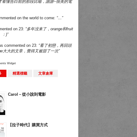
才看懂告白前的那段比喻，謝謝~很美的電
mmented on
the world to come
:
“…”
ented on
23
:
“多年没来了，orange和fruit
：)”
us
commented on
23
:
“看了初戀，再回頭
nge大大的文章，覺得又被甜了一次”
ents Widget
多
精選標籤
文章倉庫
Carol－從小說到電影
【拉子時代】購買方式