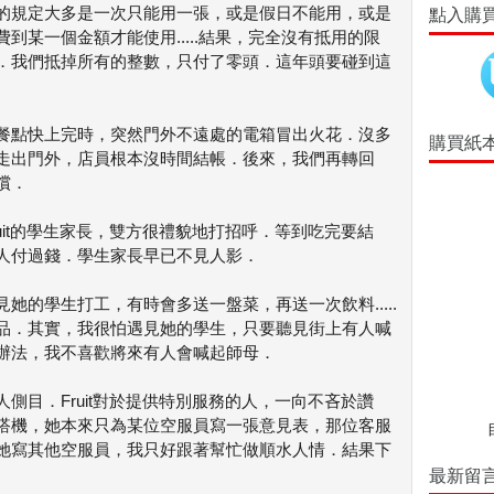
的規定大多是一次只能用一張，或是假日不能用，或是
點入購
費到某一個金額才能使用.....結果，完全沒有抵用的限
．我們抵掉所有的整數，只付了零頭．這年頭要碰到這
餐點快上完時，突然門外不遠處的電箱冒出火花．沒多
購買紙
走出門外，店員根本沒時間結帳．後來，我們再轉回
償．
uit的學生家長，雙方很禮貌地打招呼．等到吃完要結
人付過錢．學生家長早已不見人影．
她的學生打工，有時會多送一盤菜，再送一次飲料.....
品．其實，我很怕遇見她的學生，只要聽見街上有人喊
辦法，我不喜歡將來有人會喊起師母．
側目．Fruit對於提供特別服務的人，一向不吝於讚
搭機，她本來只為某位空服員寫一張意見表，那位客服
她寫其他空服員，我只好跟著幫忙做順水人情．結果下
最新留