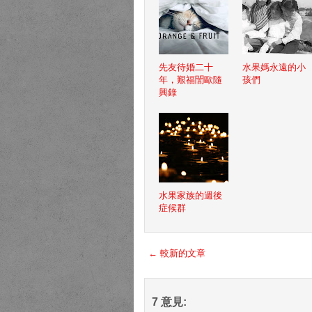
先友待婚二十
水果媽永遠的小
年，艱福誾歐隨
孩們
興錄
水果家族的週後
症候群
← 較新的文章
7 意見: