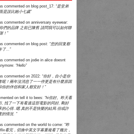
us
commented on
blog post_17
:
“是堂弟
面是說比她小七歲”
us
commented on
anniversary eyewear
:
買你們的品牌 之前已陳舊 請問我可以如何聯
謝！”
us
commented on
blog post
:
“您的回复都
了...”
us
commented on
jodie in alice doesnt
 anymore
:
“Hello”
us
commented on
2022
:
“你好，自小是你
者呢！兩年沒消息了一一停更是有什麼原因
和你的伴侶和家人都安好！”
mented on
tell it to bees
:
“hi你好。昨天看
, 找了一下有看過這部電影的同好, 剛好
的心得..嗯.真的不是快樂的結局.但或許
的情況. ”
us
commented on
the world to come
:
“昨
tflix看完，切換中英文字幕重複看了幾次，