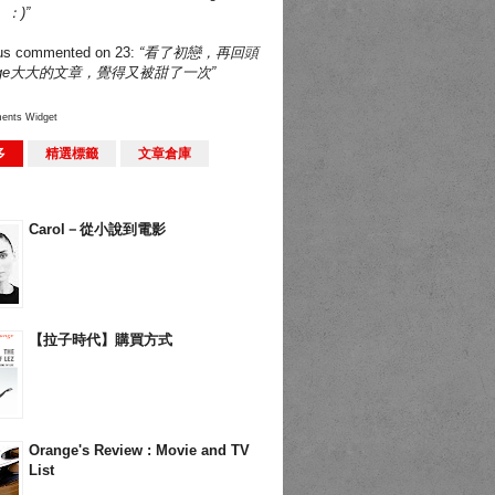
：)”
us
commented on
23
:
“看了初戀，再回頭
nge大大的文章，覺得又被甜了一次”
ents Widget
多
精選標籤
文章倉庫
Carol－從小說到電影
【拉子時代】購買方式
Orange's Review : Movie and TV
List