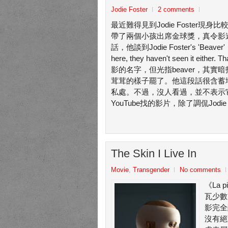
Jodie Foster
2 comments
最近難得見到Jodie Foster
帶了兩個小孩出席金球獎，真令影迷高興
話，他談到Jodie Foster's 'Beaver'："I h
here, they haven't seen it either
影的名字，但光指beaver，其實
茸茸的樣子罷了。他這段話很含蓄地
私處。不過，沒人看過，並不表示
YouTube找的影片，除了調侃Jod
The Skin I Live In
Movie
,
Transgender
No comments
《La p
瓦少數
影完全
沒有絕