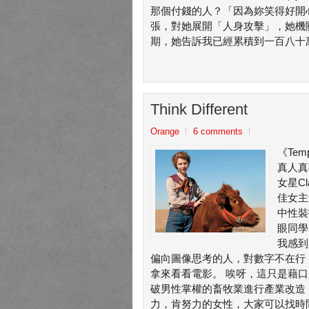
那個付錢的人？「因為妳笑得好開
張，對她展開「人身攻擊」，她機
期，她告訴我已經累積到一百八十萬元
Think Different
Orange
6 comments
《Te
真人真
女星C
佳女主
中性裝
眼同學
我感到
偏向圖像思考的人，對數字不在行
拿來看看電影。 唉呀，這只是藉
破男性掌權的畜牧業進行產業改造
力，肯努力的女性，大家可以找時