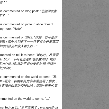
謝！”
us
commented on
blog post
:
“您的回复都
了...”
us
commented on
jodie in alice doesnt
 anymore
:
“Hello”
us
commented on
2022
:
“你好，自小是你
者呢！兩年沒消息了一一停更是有什麼原因
和你的伴侶和家人都安好！”
mented on
tell it to bees
:
“hi你好。昨天看
, 找了一下有看過這部電影的同好, 剛好
的心得..嗯.真的不是快樂的結局.但或許
的情況. ”
us
commented on
the world to come
:
“昨
tflix看完，切換中英文字幕重複看了幾次，
才看懂告白前的那段比喻，謝謝~很美的電
mmented on
the world to come
:
“…”
ented on
23
:
“多年没来了，orange和fruit