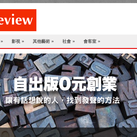
»
影視
»
其他藝術
»
社會
»
會客室
»