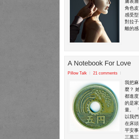
膚表層
角色皮
感受型
對拉子
離的感
A Notebook For Love
Pillow Talk
21 comments
我把麻
麼？ 
都進度
的是家
量。 
以我們
在床頭
平安事
三萬三