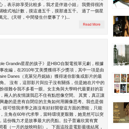
心，表示妳享受比較多，我才是伴遊小姐」 我覺得很誇
關槍式地計數，摸這邊五千，摸那邊五千。 過了一個星
。(天呀，中間發生什麼事了？)...
Read More
mple Grandin星星的孩子》是HBO自製電視單元劇，根據
事改編，在2010年艾美獎獲得不少獎項，其中一項是由
laire Danes（克萊兒丹妮絲）獲得迷你影集或影片的最
角。 沒有，這部影片與拉子沒有關係，但是她在片中的
扮很難令我不多看一眼。女主角與大學時代最要好的盲
，兩人的友情讓我忍不住有點想像空間。 其實，真正讓
興趣的是患有自閉症的主角如何用圖像思考。我也是個
，很可惜我求學之路沒有好好開發這方面的潛能，只能
口，主角在60年代求學，當時環境更艱難，她竟然可以突
，這份魄力才是故事最大的亮點。拉子普遍欣賞有實
間看（一月的放映時刻）。 下面這段是電影最後結尾，