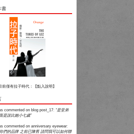
本書
目前僅有拉子時代：
【點入說明】
言
us
commented on
blog post_17
:
“是堂弟
面是說比她小七歲”
us
commented on
anniversary eyewear
:
買你們的品牌 之前已陳舊 請問我可以如何聯