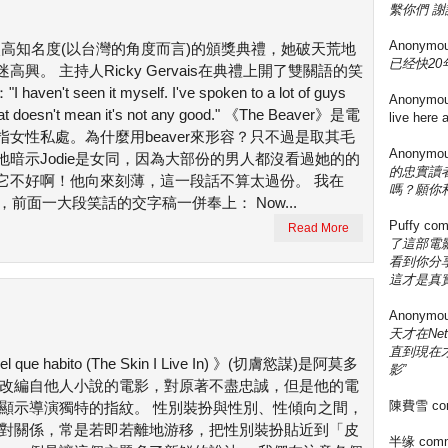
繫你們 謝
Anonymo
現身比較高知名度(以台灣的角度而言)的頒獎典禮，她破天荒地
已经快20年
。 主持人Ricky Gervais在典禮上開了雙關語的笑
aven't seen it myself. I've spoken to a lot of guys
Anonymo
. That doesn't mean it's not any good." 《The Beaver》是電
live here
暗指女性私處。為什麼用beaver來形容？只不過是取其毛
Anonymo
暗示Jodie是女同，因為大部份的男人都沒看過她的的
的忠實讀
它不好啊！他向來刻薄，這一段話不算太過份。 我在
嗎？願你
ie，前面一大段笑話的交字稿一併奉上： Now...
Puffy
com
Read More
了這部電影
看到你分享
這才是真實
Anonymo
天才在Ne
直到現在
iel que habito (The Skin I Live In) 》(切膚慾謀)是阿莫多
影”
改編自他人小說的電影，對原著不盡忠誠，但是他的電
陳費雪
co
顯示導演獨特的指紋。 性別裝扮與性別、性傾向之間，
對關係，常是若即若離地游移，把性別裝扮貼近到「皮
半缘
comm