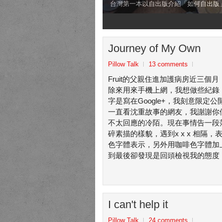
台灣第一本以自出版介紹「如何自出版
1
2
3
4
Journey of My Own
Pillow Talk
13 comments
Fruit的父親住進加護病房近三
除來用來手機上網，我想做些紀錄
字是寫在Google+，我刻意限定
一直看沈重故事的網友，我謝謝你
不太回應的冷陌。現在事情告一段落
碎素描的樣貌，遇到x x x 相
色字體表示，另外用咖啡色字體加上
到最後卻發現是回頭檢視我的態度，
I can't help it
Pillow Talk
24 comments