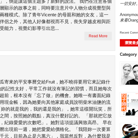
」，倒是讓這個主題多了新鮮的說法。 我們在注意各個
一切安好。
層顯示的故事之前，同時要注意片中人物分成視覺型與
兩種模式。除了青年Vicente 的母親和她的女友，這一
Anonymo
來看Ora
伴侶之外，其他人好像都視而不見，喪失穿越皮相與距
受能力，視覺幻影導引出悲...
Recent Comm
Read More
瀏覽最
Category
瓜寄來的平安事曆交給Fruit，她不曉得要用它來記錄什
她的記性太好，平常工作就沒有筆記的習慣，而且她每次
超前，根本沒有「忘了做」的機會。她唯一有書面紀錄
用現金帳，因為她要向其他家庭成員說明柴米油鹽的流
「妳的就是我的，我的還是我的」，她常這樣開玩笑，所
之間，按照她的觀點，真沒什麼好記的。 「那就把它放
，紀錄愛愛的次數吧」。她對這項提議興致高昂。 早在
曆出現前一週，她把愛愛給價格化。「我陪妳一次要算
千元，目前為止是六萬六」，我當然反對，為什麼我是