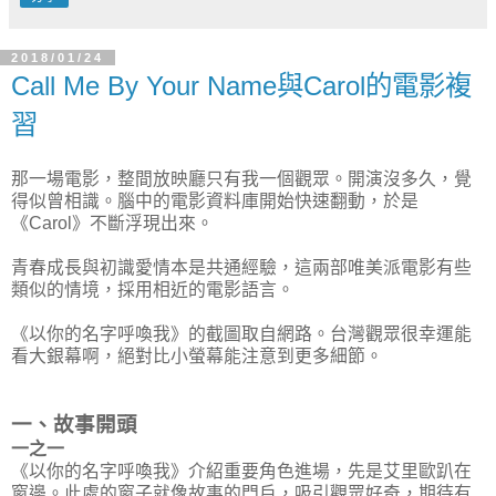
2018/01/24
Call Me By Your Name與Carol的電影複
習
那一場電影，整間放映廳只有我一個觀眾。開演沒多久，覺
得似曾相識。腦中的電影資料庫開始快速翻動，於是
《Carol》不斷浮現出來。
青春成長與初識愛情本是共通經驗，這兩部唯美派電影有些
類似的情境，採用相近的電影語言。
《以你的名字呼喚我》的截圖取自網路。台灣觀眾很幸運能
看大銀幕啊，絕對比小螢幕能注意到更多細節。
一、故事開頭
一之一
《以你的名字呼喚我》介紹重要角色進場，先是艾里歐趴在
窗邊。此處的窗子就像故事的門戶，吸引觀眾好奇，期待有