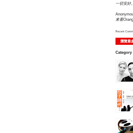
一切安好。
Anonymo
來看Ora
Recent Comm
瀏覽最
Category