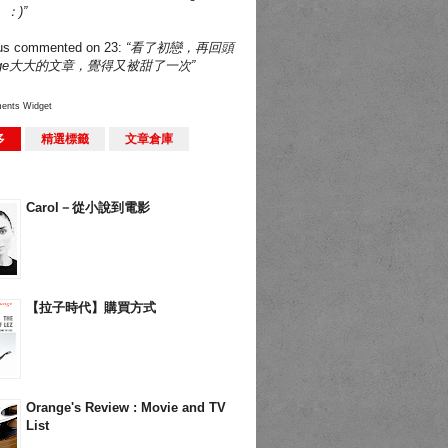
：)”
us
commented on
23
:
“看了初戀，再回頭
nge大大的文章，覺得又被甜了一次”
ents Widget
多
精選標籤
文章倉庫
Carol－從小說到電影
【拉子時代】購買方式
Orange's Review : Movie and TV
List