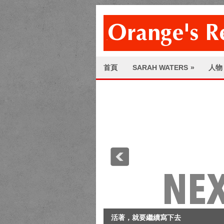
首頁
SARAH WATERS
»
人物
點入購買【拉子時代】