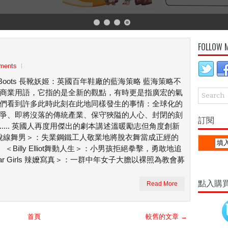
FOLLOW 
ments
ky Boots 長靴妖姬：英國百年鞋廠的藍海策略 藍海策略不
商業用語，它指的是全新的觀點，有時更是指廣宏的氣
們看到許多此時此刻在此地同樣發生的事情：全球化的
爭、即將沒落的傳統產業、保守狹隘的人心、封閉的刻
訂閱
..... 英國人再度用傑出的劇本講述溫暖勵志但角度創新
onty 脫線舞男＞：失業鋼鐵工人敬業地將脫衣舞當成正經的
illy Elliot舞動人生＞：小男孩拒絕拳擊，勇敢地追
ar Girls 辣嬤寫真＞：一群中年女子大膽以裸照為教會募
點入購
Read More
首頁
較舊的文章 →