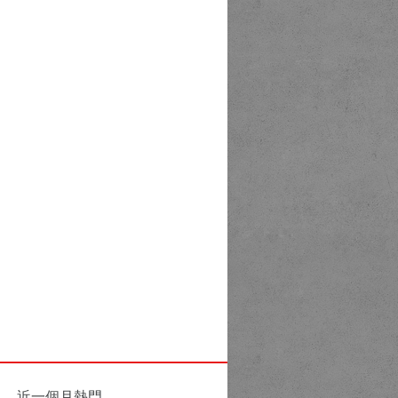
近一個月熱門