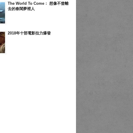
The World To Come： 想像不曾離
去的春閨夢裡人
2018年十部電影拉力爆發