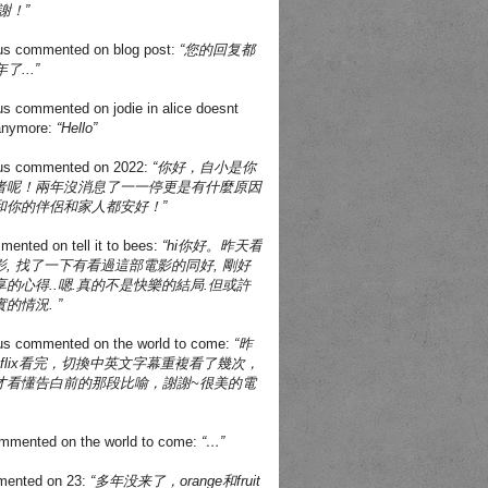
謝！”
us
commented on
blog post
:
“您的回复都
了...”
us
commented on
jodie in alice doesnt
 anymore
:
“Hello”
us
commented on
2022
:
“你好，自小是你
者呢！兩年沒消息了一一停更是有什麼原因
和你的伴侶和家人都安好！”
mented on
tell it to bees
:
“hi你好。昨天看
, 找了一下有看過這部電影的同好, 剛好
的心得..嗯.真的不是快樂的結局.但或許
的情況. ”
us
commented on
the world to come
:
“昨
tflix看完，切換中英文字幕重複看了幾次，
才看懂告白前的那段比喻，謝謝~很美的電
mmented on
the world to come
:
“…”
ented on
23
:
“多年没来了，orange和fruit