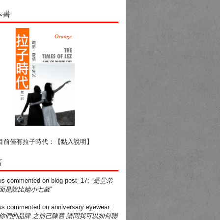
本書
目前僅有拉子時代：
【點入說明】
言
us
commented on
blog post_17
:
“是堂弟
面是說比她小七歲”
us
commented on
anniversary eyewear
:
買你們的品牌 之前已陳舊 請問我可以如何聯