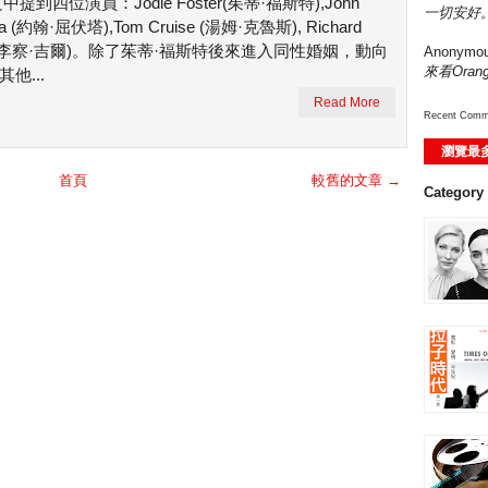
中提到四位演員：Jodie Foster(茱蒂·福斯特),John
一切安好。
lta (約翰·屈伏塔),Tom Cruise (湯姆·克魯斯), Richard
e (李察·吉爾)。除了茱蒂·福斯特後來進入同性婚姻，動向
Anonymo
來看Ora
他...
Read More
Recent Comm
瀏覽最
首頁
較舊的文章 →
Category