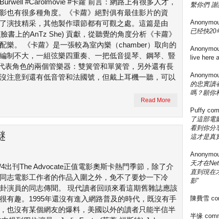
er Burwell #Carolmovie #卡蘿 前言：網路上有很多人才，
繫你們 謝
影也有很多種角度。《卡蘿》絕對俱有最佳影片的資
Anonymo
了演技精采，其他製作環節都有可觀之處。這篇是由
已经快20年
n (臉書上的AnTz She) 貢獻，從聽覺的角度分析《卡蘿》
配樂。 《卡蘿》是一張較為室內樂（chamber）取向的
Anonymo
編制不大，一組弦樂四重奏、一把低音提琴、鋼琴、豎
live here
代表角色的兩個管樂器：雙簧管和單簧管，另外還有長
Anonymo
根沒注意到還有低音管和法國號，但戴上耳機一聽，可以
的忠實讀
嗎？願你
Read More
Puffy
com
了這部電影
看到你分享
謎
這才是真實
Anonymo
天才在Ne
/4/4出刊The Advocate正值電影奧斯卡熱門季節，除了介
直到現在
同志電影工作者的作品入圍之外，免不了要炒一下冷
影”
卦演員的同志傳聞。 現代讀者回頭來看這期舊雜誌應該
很有趣。1995年還沒有進入網路普及的時代，既沒有手
陳費雪
co
，也沒有某個網友的爆料，美國以外的讀者只能半信半
半缘
comm