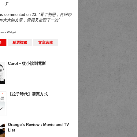
：)”
us
commented on
23
:
“看了初戀，再回頭
nge大大的文章，覺得又被甜了一次”
ents Widget
多
精選標籤
文章倉庫
Carol－從小說到電影
【拉子時代】購買方式
Orange's Review : Movie and TV
List