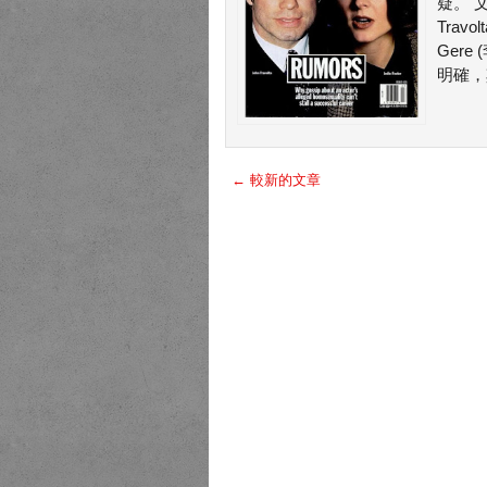
疑。 文
Travo
Ger
明確，其
← 較新的文章