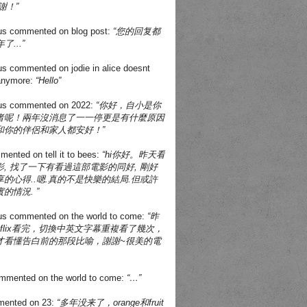
謝！”
us
commented on
blog post
:
“您的回复都
了...”
us
commented on
jodie in alice doesnt
 anymore
:
“Hello”
us
commented on
2022
:
“你好，自小是你
者呢！兩年沒消息了一一停更是有什麼原因
和你的伴侶和家人都安好！”
mented on
tell it to bees
:
“hi你好。昨天看
, 找了一下有看過這部電影的同好, 剛好
的心得..嗯.真的不是快樂的結局.但或許
的情況. ”
us
commented on
the world to come
:
“昨
tflix看完，切換中英文字幕重複看了幾次，
才看懂告白前的那段比喻，謝謝~很美的電
mmented on
the world to come
:
“…”
ented on
23
:
“多年没来了，orange和fruit