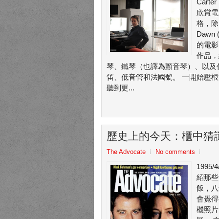
Cart
欣賞電
格，除
Daw
的電影
作品，
琴、鐵琴（也譯為顫音琴）、以及
笛、低音管和法國號。 一開始壓
聽到更...
歷史上的今天：櫃中猜
The Advocate
No comments
1995
紹那些
飯，八
會覺得
機照片