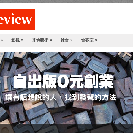
»
影視
»
其他藝術
»
社會
»
會客室
»