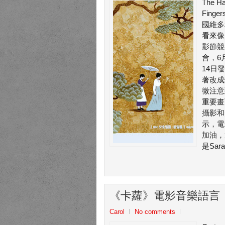
The H
Fing
國維多
看來像
影節競
會，6
14日
著改成
微注意
重要畫
攝影和
示，電
加油，
是Sarah
《卡蘿》電影音樂語言
Carol
No comments