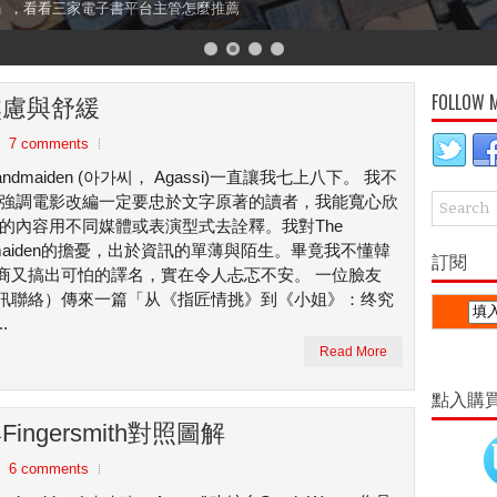
」，看看三家電子書平台主管怎麼推薦
FOLLOW 
的焦慮與舒緩
7 comments
Handmaiden (아가씨， Agassi)一直讓我七上八下。 我不
強調電影改編一定要忠於文字原著的讀者，我能寬心欣
的內容用不同媒體或表演型式去詮釋。我對The
dmaiden的擔憂，出於資訊的單薄與陌生。畢竟我不懂韓
訂閱
商又搞出可怕的譯名，實在令人忐忑不安。 一位臉友
訊聯絡）傳來一篇「从《指匠情挑》到《小姐》：终究
.
Read More
點入購
與Fingersmith對照圖解
6 comments