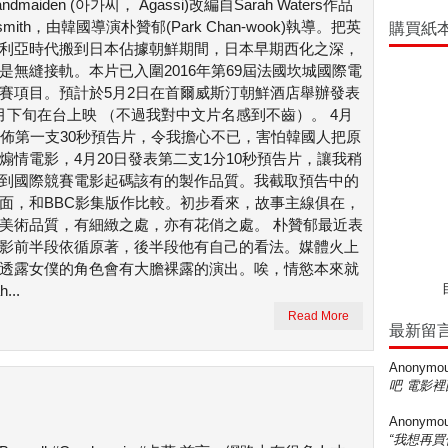
andmaiden (아가씨， Agassi)改編自Sarah Waters作品
ersmith，由韓國導演朴贊郁(Park Chan-wook)執導。把英
購買紙
利亞時代搬到日本佔據朝鮮期間，日本早期西化之深，
是無縫接軌。本片已入圍2016年第69屆法國坎城國際電
賽項目。預計於5月2日在首爾威斯汀朝鮮酒店舉辦發表
月下旬在台上映 （不過我對中文片名感到不齒）。 4月
發佈第一支30秒預告片，令我擔心不已，害怕韓國人把原
煽情電影，4月20日發表第二支1分10秒預告片，讓我稍
到國際競賽電影起碼該有的製作品質。我截取預告中的
面，和BBC影集版作比較。初步看來，故事主線俱在，
美術品質，有細緻之處，亦有花俏之處。 朴贊郁最近表
影前半段依循原著，後半段他有自己的看法。媒體火上
透露女僕的角色會有大膽裸露的演出。唉，情慾本來就
...
Read More
最新留
Anonymo
吧 電影裡
Anonymo
“我想再