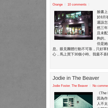
Orange
10 comments
臉書上
於8月
週該怎
然三年
且未配
夠的。
但是她
息。眼見團體行動不可靠，只好單
心，馬上買下30個小時。我最不喜
Jodie in The Beaver
Jodie Foster
,
The Beaver
No comme
《Th
因為作
人不太