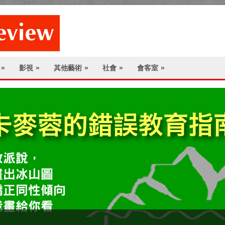
»
影視
»
其他藝術
»
社會
»
會客室
»