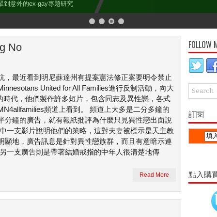
意外的ex-gay專題研究
FOLLOW 
ng No
抗，最近看到明尼蘇達州有提案憲法修正案要明令禁止
ans United for All Families進行反制活動，向大
be的時代，他們製作許多短片，包含同志及異性戀，各式
allfamilies頻道上看到。 頻道上大多是二分多鐘的
訂閱
半分鐘的廣告，就有報紙批評為什麼只見異性戀出面說
其中一支影片說明他們的策略，這對夫妻被標示是天主教
明顯地，廣告訊息是針對異性戀族群，而且有意暗示連
 另一支廣告則是帶著結婚戒指的中年人很清楚地傳
點入購
Read More