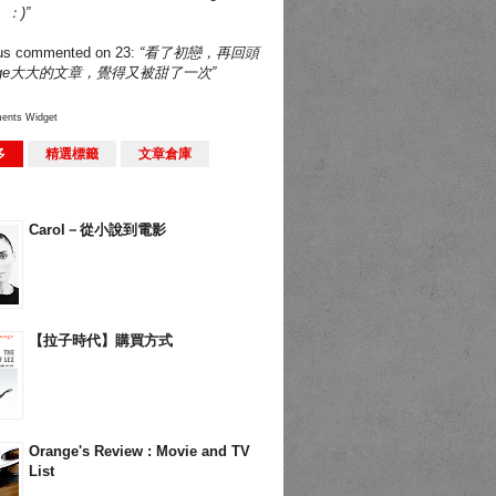
：)”
us
commented on
23
:
“看了初戀，再回頭
nge大大的文章，覺得又被甜了一次”
ents Widget
多
精選標籤
文章倉庫
Carol－從小說到電影
【拉子時代】購買方式
Orange's Review : Movie and TV
List