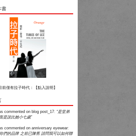
本書
目前僅有拉子時代：
【點入說明】
言
us
commented on
blog post_17
:
“是堂弟
面是說比她小七歲”
us
commented on
anniversary eyewear
:
買你們的品牌 之前已陳舊 請問我可以如何聯