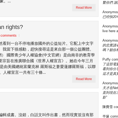
。...
繫你們 謝
Read More
Anonymo
已经快20年
n rights?
Anonymo
live here
 comments
Anonymo
然看到一台不停地播放國外的公益短片。它配上中文字
的忠實讀
。我當下很感動，趕快搜尋這是來自那一個公益團體。
嗎？願你
ts（英文官網） 國際青少年人權協會(中文官網）是由南非的教育學
Puffy
com
博士創立，主要宗旨在推廣聯合國《世界人權宣言》。她在今年三月
了這部電影
》是由美國總統富蘭克林 羅斯福之妻愛蓮娜羅斯福，以聯
看到你分享
。人權宣言一共有三十條...
這才是真實
Read More
Anonymo
天才在Ne
直到現在
影”
陳費雪
co
編輯成書。沒錯，白話文叫作出書，然而現實並沒有那
半缘
comm