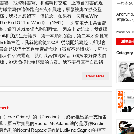
用書籍，找資料書寫、和編輯打交道、上電台打書的過
一切安好。
對職業寫作這條路完全沒有興趣，寧願被綁在辦公監
Anonymo
樣，我只是想留下一個紀念。如果有一天真如Wim
來看Ora
The End Of The World》（1991），所有電子用具全部
書，還可以就著燭光翻閱回憶。 因為出於紀念，我選擇
Recent Comm
就是Fruit和我的生活雜事，第一本順利的話，第二本才會挑電
瀏覽最
w Talk為主題，我就乾脆從1999年從頭開始寫起，所以會
本書會是我們十五週年慶紀念物（我買不起鑽戒），可能
Category
那天伴侶法通過，就可以當作陪嫁品（講嫁妝好像太俗
出版，挑選負擔比較輕鬆的方案。我不要揹庫存自己銷
Read More
ments
)翻拍《Love Crime》的《Passion》，終於推出第一支預告
甜姐兒的Rachel McAdams演的是原作Kristin
列的Noomi Rapace演的是Ludivine Sagnier年輕下