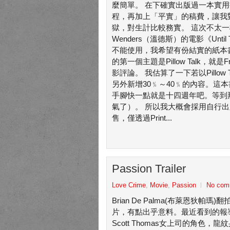
麼簡單。 在下確實出版過一本實
程，再加上「平實」的稿費，讓我
獄，對生計比較務實。 這次不太一
Wenders（溫德斯）的電影《Until 
不能使用，我希望有份結實的紙本
的第一個主題是Pillow Talk，
影評論。 我估算了一下若以Pillo
另外新增30﹪～40﹪的內容。這
手腳快一點就是十四週年吧。等到
氣了）。 所以我大概會採用自行
售，僅透過Print...
Passion Trailer
Love Crime
,
Movie
,
Passion
No com
Brian De Palma(布萊恩狄帕瑪
片，有點出乎意料。最近看到的報導，原來
Scott Thomas女上司的角色，龍紋身系