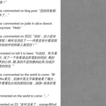
謝！”
us
commented on
blog post
:
“您的回复都
了...”
us
commented on
jodie in alice doesnt
 anymore
:
“Hello”
us
commented on
2022
:
“你好，自小是你
者呢！兩年沒消息了一一停更是有什麼原因
和你的伴侶和家人都安好！”
mented on
tell it to bees
:
“hi你好。昨天看
, 找了一下有看過這部電影的同好, 剛好
的心得..嗯.真的不是快樂的結局.但或許
的情況. ”
us
commented on
the world to come
:
“昨
tflix看完，切換中英文字幕重複看了幾次，
才看懂告白前的那段比喻，謝謝~很美的電
mmented on
the world to come
:
“…”
ented on
23
:
“多年没来了，orange和fruit