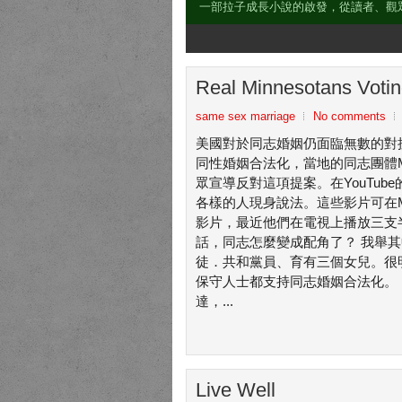
一部拉子成長小說的啟發，從讀者、觀眾到
1
2
3
4
Real Minnesotans Voti
same sex marriage
No comments
美國對於同志婚姻仍面臨無數的對
同性婚姻合法化，當地的同志團體Minnesot
眾宣導反對這項提案。在YouTu
各樣的人現身說法。這些影片可在MN4
影片，最近他們在電視上播放三支
話，同志怎麼變成配角了？ 我舉
徒．共和黨員、育有三個女兒。很
保守人士都支持同志婚姻合法化。
達，...
Live Well