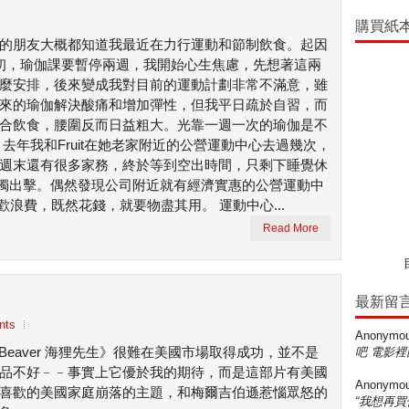
購買紙
的朋友大概都知道我最近在力行運動和節制飲食。起因
初，瑜伽課要暫停兩週，我開始心生焦慮，先想著這兩
麼安排，後來變成我對目前的運動計劃非常不滿意，雖
來的瑜伽解決酸痛和增加彈性，但我平日疏於自習，而
合飲食，腰圍反而日益粗大。光靠一週一次的瑜伽是不
 去年我和Fruit在她老家附近的公營運動中心去過幾次，
週末還有很多家務，終於等到空出時間，只剩下睡覺休
獨出擊。偶然發現公司附近就有經濟實惠的公營運動中
歡浪費，既然花錢，就要物盡其用。 運動中心...
Read More
最新留
nts
Anonymo
e Beaver 海狸先生》很難在美國市場取得成功，並不是
吧 電影裡
品不好﹣﹣事實上它優於我的期待，而是這部片有美國
Anonymo
喜歡的美國家庭崩落的主題，和梅爾吉伯遜惹惱眾怒的
“我想再