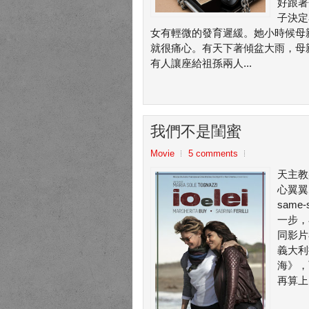
好跟著
子決定
女有輕微的發育遲緩。她小時候母
就很痛心。有天下著傾盆大雨，母
有人讓座給祖孫兩人...
我們不是閨蜜
Movie
5 comments
天主教
心翼翼。
same
一步，
同影片
義大利
海》，
再算上