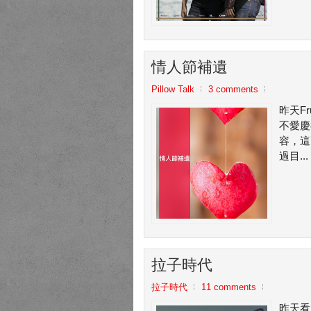
情人節補遺
Pillow Talk
3 comments
昨天F
不愛慶
容，這
過目...
拉子時代
拉子時代
11 comments
昨天看