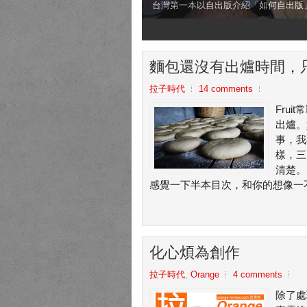
台灣第一本以自出版介紹「如何自出版
1
2
3
4
麵包還沒有出爐時間，
拉子時代
14 comments
Fru
出爐。
事，我
樣，三
清楚。
感覺一下半本目次，和你的想像一不一
化心煩為創作
拉子時代
,
Orange
4 comments
除了處