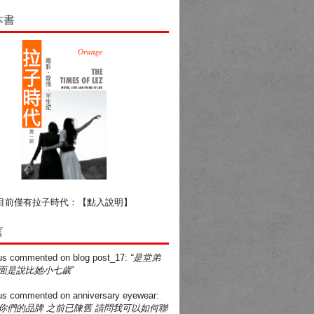
本書
目前僅有拉子時代：
【點入說明】
言
us
commented on
blog post_17
:
“是堂弟
面是說比她小七歲”
us
commented on
anniversary eyewear
:
買你們的品牌 之前已陳舊 請問我可以如何聯