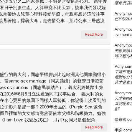
分擔五分之二的家長職，不論是財務還是心力。 當年嫂
繫你們 謝
看日子剖腹生產。人算畢竟不比天算，後來我們發現姪
Anonymo
親常帶她去兒童心理科接受早療，母親每想起這段往事
已经快20年
親背著她，撐著大傘，走去搭公車，那時公車上居然沒
Anonymo
Read More
live here
Anonymo
的忠實讀
嗎？願你
Puffy
com
了這部電影
盛行的義大利，同志平權腳步比起歐洲其他國家顯得小
看到你分享
當same-sex marriage（同志婚姻）的聲響日漸凌駕
這才是真實
-sex civil unions（同志民事結合），義大利終於踏出第
Anonymo
在2016年6月5日立法通過同志民事結合。 義大利的女
天才在Ne
在小心翼翼的氛圍下同樣人單勢孤，你記得上次看到的
直到現在
拉子影片是那一部？2009年出品的《Purple Sea 紫色
影”
而且裡頭的女女感情竟然要依靠父權和階級勢力。勉強
《I am Love 我愛故我在》，片中女同只是個配角...
陳費雪
co
Read More
半缘
comm