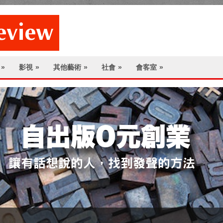
»
影視
»
其他藝術
»
社會
»
會客室
»