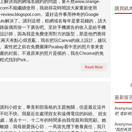
上解決我的網域名續約的問題，要不然www.orange-
iew.com不能繼續使用，我就得花時間請大家重新使用
購買紙
e-review.blogspot.com。還好這件事用神奇的Google
gouts解決了。講到這裡，租網域名每年是要花錢的，請大
路版偶而按一下廣告吧。至於手機廣告的收入是給手機
設計師，因為我是免費使用對方的版型，那是他們應得
這兩天有點心煩意亂，我在把玩Canva的線上設計，越玩
。索性把之前在免費圖庫Pixabay看中意的照片拿來套
書的封面。不過原來的照片是橫的，我在Chrome的免
式找到Pixlr...
Read More
最新留
講到小姪女，畢竟和部落格的主題無關，但是最近這件
Anonymo
不吐不快。我最近在處理姪女和遠傳電信的糾紛。 姪女
吧 電影裡
0歲，過去十一、十二年的時間多由我母親和我照顧。她
Anonymo
離婚，我母親愛孫心切，一馬當先攬下教養責任，我只
“我想再