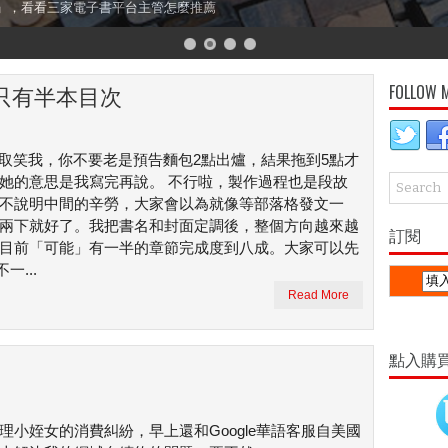
」，看看三家電子書平台主管怎麼推薦
FOLLOW 
只有半本目次
it常取笑我，你不要老是預告麵包2點出爐，結果拖到5點才
她的意思是我寫完再說。 不行啦，製作過程也是段故
不說明中間的辛勞，大家會以為就像等部落格發文一
兩下就好了。我把書名和封面定調後，整個方向越來越
訂閱
目前「可能」有一半的章節完成度到八成。大家可以先
...
Read More
點入購
理小姪女的消費糾紛，早上還和Google華語客服自美國