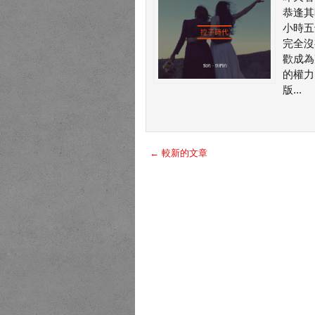
恭逢其
小時五
完全沒
歡成為
的權力
版...
← 較新的文章