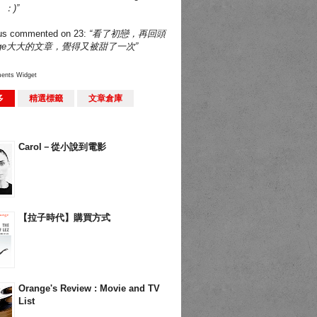
：)”
us
commented on
23
:
“看了初戀，再回頭
nge大大的文章，覺得又被甜了一次”
ents Widget
多
精選標籤
文章倉庫
Carol－從小說到電影
【拉子時代】購買方式
Orange's Review : Movie and TV
List