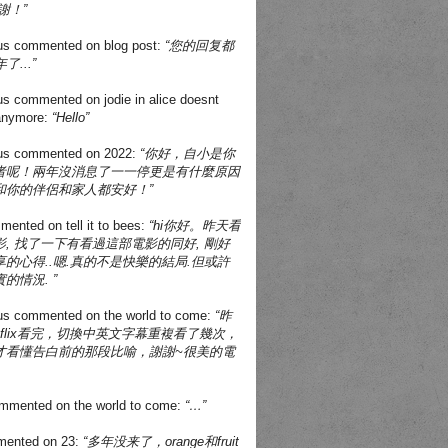
謝！”
us
commented on
blog post
:
“您的回复都
了...”
us
commented on
jodie in alice doesnt
 anymore
:
“Hello”
us
commented on
2022
:
“你好，自小是你
者呢！兩年沒消息了一一停更是有什麼原因
和你的伴侶和家人都安好！”
mented on
tell it to bees
:
“hi你好。昨天看
, 找了一下有看過這部電影的同好, 剛好
的心得..嗯.真的不是快樂的結局.但或許
的情況. ”
us
commented on
the world to come
:
“昨
tflix看完，切換中英文字幕重複看了幾次，
才看懂告白前的那段比喻，謝謝~很美的電
mmented on
the world to come
:
“…”
ented on
23
:
“多年没来了，orange和fruit