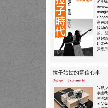
來電線
rev
orang
Han
家在網
版型的
的。 
越起勁
用電子
費應用程
拉子姑姑的電信心事
Orange
5 comments
我很少
事讓我
剛滿2
的父母