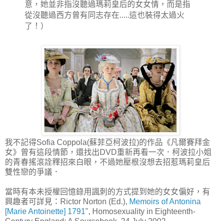
意，她並非指沒聽過瑪莉皇后的女女情，而是指
從沒聽過西方曾有同志存在.....這也裝得太過火
了！）
我不記得Sofia Coppola(蘇菲亞柯波拉)的作品《凡爾賽拜金
女》曾有這段情節，還找出DVD重新再看一次．柯波拉小姐
的青春搖滾詮釋招來白眼，不過她壓根沒想去招惹瑪莉皇后
雙性戀的爭議．
當時有本未授權回憶錄用諷刺的方式提到她的女女偏好，有
興趣者可詳見：Rictor Norton (Ed.),
Memoirs of Antonina
[Marie Antoinette] 1791
", Homosexuality in Eighteenth-