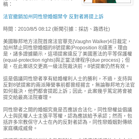
稿：
法官撤銷加州同性戀婚姻禁令 反對者將提上訴
時間：2010/8/5 08:12 (新聞引據：採訪、路透社)
美國聯邦地方法院首席法官華克(Vaughn Walker)4日裁定，
加州禁止同性戀婚姻的8號提案(Proposition 8)違憲，理由
是，諸多證據顯示，這項提案違反了美國憲法的平等保護權
(equal-protection rights)與正當法律程序(due process)；但
是，在此案送交更高一級法院裁決前，8號提案仍然有效。
這是倡議同性戀者享有結婚權利人士的勝利，不過，支持與
反對8號提案的兩派陣營事前都曾經揚言，無論聯邦地方法官
如何裁決，他們都會提起上訴；因此，此案幾乎篤定將會被
提交給最高法院審理。
同性戀者之間的婚姻究竟是否應該合法化，同性戀權益倡議
人士與民權人士主張平等權，認為應該給予承認；然而，包
括許多宗教保守人士在內的反對者認為，同性戀婚姻對傳統
家庭構成威脅。