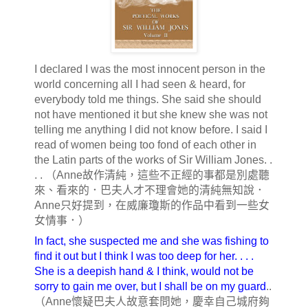
I declared I was the most innocent person in the
world concerning all I had seen & heard, for
everybody told me things. She said she should
not have mentioned it but she knew she was not
telling me anything I did not know before. I said I
read of women being too fond of each other in
the Latin parts of the works of Sir William Jones. .
. . （Anne故作清純，這些不正經的事都是別處聽
來、看來的．巴夫人才不理會她的清純無知說．
Anne只好提到，在威廉瓊斯的作品中看到一些女
女情事．）
In fact, she suspected me and she was fishing to
find it out but I think I was too deep for her. . . .
She is a deepish hand & I think, would not be
sorry to gain me over, but I shall be on my guard
..
（Anne懷疑巴夫人故意套問她，慶幸自己城府夠