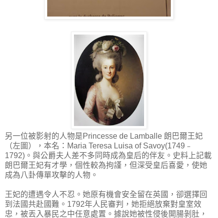
另一位被影射的人物是Princesse de Lamballe 朗巴爾王妃
（左圖），本名：Maria Teresa Luisa of Savoy(1749﹣
1792)。與公爵夫人差不多同時成為皇后的伴友。史料上記載
朗巴爾王妃有才學，個性較為拘謹，但深受皇后喜愛，使她
成為八卦傳單攻擊的人物。
王妃的遭遇令人不忍。她原有機會安全留在英國，卻選擇回
到法國共赴國難。1792年人民審判，她拒絕放棄對皇室效
忠，被丟入暴民之中任意處置。據說她被性侵後開腸剝肚，