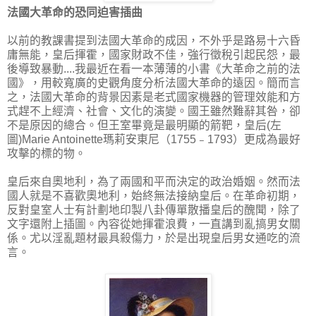
法國大革命的恐同迫害插曲
以前的教課書提到法國大革命的成因，不外乎是路易十六昏
庸無能，皇后揮霍，國家財政不佳，強行徵稅引起民怨，最
後導致暴動....我最近在看一本薄薄的小書《大革命之前的法
國》，用較寬廣的史觀角度分析法國大革命的遠因。簡而言
之，法國大革命的背景因素是老式國家機器的管理效能和方
式趕不上經濟、社會、文化的演變。國王雖然難辭其咎，卻
不是原因的總合。但王室畢竟是最明顯的箭靶，皇后(左
圖)Marie Antoinette瑪莉安東尼（1755﹣1793）更成為最好
攻擊的標的物。
皇后來自奧地利，為了兩國和平而決定的政治婚姻。然而法
國人就是不喜歡奧地利，始終無法接納皇后。在革命初期，
反對皇室人士有計劃地印製八卦傳單散播皇后的醜聞，除了
文字還附上插圖。內容從她揮霍浪費，一直講到亂搞男女關
係。尤以淫亂題材最具殺傷力，於是出現皇后男女通吃的流
言。