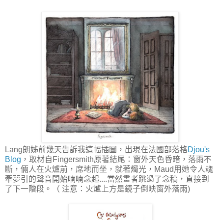
Lang朗姊前幾天告訴我這幅插圖，出現在法國部落格
Djou's
Blog
，取材自Fingersmith原著結尾：窗外天色昏暗，落雨不
斷，倆人在火爐前，席地而坐，就著燭光，Maud用她令人魂
牽夢引的聲音開始喃喃念起....當然畫者跳過了念稿，直接到
了下一階段。（ 注意：火爐上方是鏡子倒映窗外落雨)