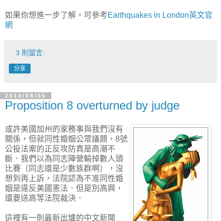
如果你想進一步了解，可參考
Earthquakes in London英文官
網
3 則留言:
分享
2010/08/05
Proposition 8 overturned by judge
或許美國加州的家務事與我們沒有
關係，但就同性婚姻公眾議題，8號
公投法案的正反攻防真是高潮不
斷．我們以為同志陣營輸掉數人頭
比賽（同志還是少數族群啊），沒
想到再上訴，法院認為不准同性婚
姻是違反美國憲法．但是別高興，
還要送高等法院裁決．
這裡有一則最新出爐的中文新聞