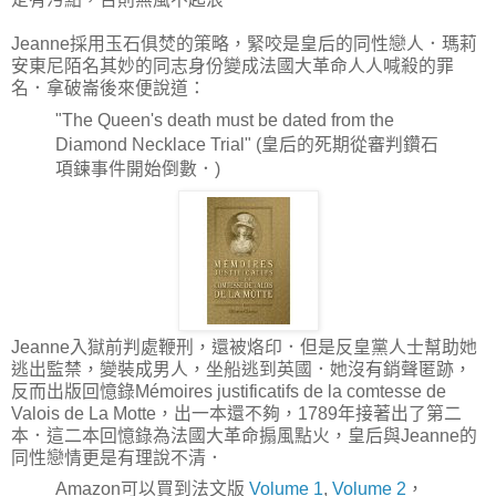
Jeanne採用玉石俱焚的策略，緊咬是皇后的同性戀人．瑪莉
安東尼陌名其妙的同志身份變成法國大革命人人喊殺的罪
名．拿破崙後來便說道：
"The Queen's death must be dated from the
Diamond Necklace Trial" (皇后的死期從審判鑽石
項鍊事件開始倒數．)
Jeanne入獄前判處鞭刑，還被烙印．但是反皇黨人士幫助她
逃出監禁，變裝成男人，坐船逃到英國．她沒有銷聲匿跡，
反而出版回憶錄Mémoires justificatifs de la comtesse de
Valois de La Motte，出一本還不夠，1789年接著出了第二
本．這二本回憶錄為法國大革命搧風點火，皇后與Jeanne的
同性戀情更是有理說不清．
Amazon可以買到法文版
Volume 1
,
Volume 2
，