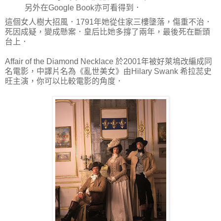
另外在Google Book亦可看得到．
這個女人樹大招風．1791年她從住家三樓墬落，傷重不治．
死因成疑，變成懸案．皇后比她多撐了兩年，最後死在斷頭
台上．
Affair of the Diamond Necklace 於2001年被好萊塢改編成同
名電影，中譯片名為《亂世美女》由Hilary Swank 希拉蕊史
旺主演，你可以比較電影的角度．