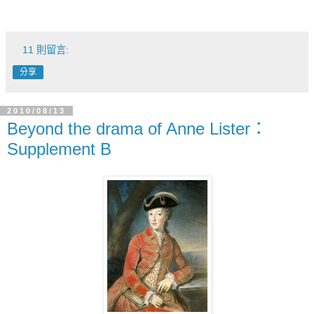
11 則留言:
分享
2010/08/13
Beyond the drama of Anne Lister：
Supplement B