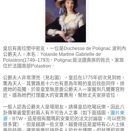
皇后有兩位閨中密友，一位是Duchesse de Polignac 波利內
公爵夫人，本名：Yolande Martine Gabrielle de
Polastron(1749–1793)．Polignac是法國貴族的姓氏，家族
位於法國南部Polastron．
公爵夫人非常漂亮（見右圖），皇后在1775年初次見到她，
驚為天人．其實路易十六也有意為年輕的皇后找些同伴，排
遣她的孤獨．於是皇室執意要公爵夫人一家搬到凡爾賽宮附
近，還為她們打理龐大的安置費用，幫她丈夫安排官位．
一般人認為公爵夫人是壞朋友，誘導皇后吃喝玩樂，因此八
卦傳單最愛影射兩人有不可告人之事（如下面插圖，
圖片來
源
，BTW，這是個有關瑪莉安東尼的法文討論版，可以挖到
很多寶）．但是越讀一些文章，越覺得這是當時有心人士抹
黃的技倆．通常我樂於接受名人的女女傳聞，但就瑪莉安東