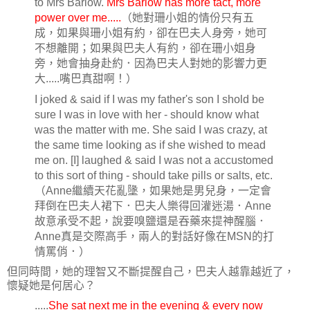
to Mrs Barlow.
Mrs Barlow has more tact, more
power over me.....
（她對珊小姐的情份只有五
成，如果與珊小姐有約，卻在巴夫人身旁，她可
不想離開；如果與巴夫人有約，卻在珊小姐身
旁，她會抽身赴約．因為巴夫人對她的影響力更
大.....嘴巴真甜啊！）
I joked & said if I was my father's son I shold be
sure I was in love with her - should know what
was the matter with me. She said I was crazy, at
the same time looking as if she wished to mead
me on. [I] laughed & said I was not a accustomed
to this sort of thing - should take pills or salts, etc.
（Anne繼續天花亂墬，如果她是男兒身，一定會
拜倒在巴夫人裙下．巴夫人樂得回灌迷湯．Anne
故意承受不起，說要嗅鹽還是吞藥來提神醒腦．
Anne真是交際高手，兩人的對話好像在MSN的打
情罵俏．）
但同時間，她的理智又不斷提醒自己，巴夫人越靠越近了，
懷疑她是何居心？
.....
She sat next me in the evening & every now