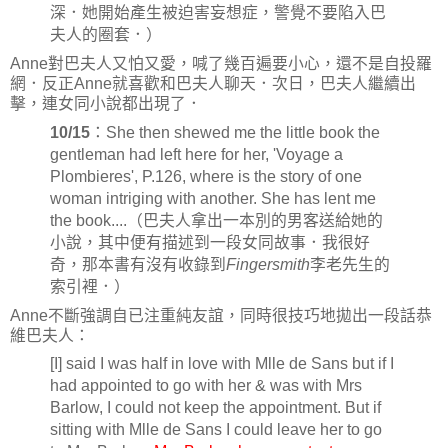
深．她開始產生被迫害妄想症，警覺不要陷入巴
夫人的圈套．）
Anne對巴夫人又怕又愛，喊了幾百遍要小心，還不是自投羅
網．反正Anne就喜歡和巴夫人聊天．次日，巴夫人繼續出
擊，連女同小說都出現了．
10/15
：She then shewed me the little book the
gentleman had left here for her, 'Voyage a
Plombieres', P.126, where is the story of one
woman intriging with another. She has lent me
the book....（巴夫人拿出一本別的男客送給她的
小說，其中便有描述到一段女同故事．我很好
奇，那本書有沒有收錄到
Fingersmith
李老先生的
索引裡．）
Anne不斷強調自已注重純友誼，同時很技巧地拋出一段話恭
維巴夫人：
[I] said I was half in love with Mlle de Sans but if I
had appointed to go with her & was with Mrs
Barlow, I could not keep the appointment. But if
sitting with Mlle de Sans I could leave her to go