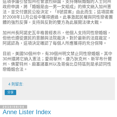
這項爭議引發加州社會激烈辯論，支持傳統婚姻的人士向州
政府申請，將「婚姻是由一男一女組成」的條文納入加州憲
法，並交付選民公投決定，「8號提案」由此而生；這項提案
於2008年11月公投中獲得通過。此事激起民權與同性戀者團
體的強烈反彈，支持與反對的雙方為此展開法律大戰。
加州州長阿諾史瓦辛格曾經表示，他個人支持同性戀婚姻，
但他也遵從選民的意願與法院裁決。對於最新的法庭裁定，
阿諾認為，這項決定確認了每個人所應獲得的充分保障。
目前，美國50個州中，有39個州明文禁止同性戀婚姻，其中
30州還將它納入憲法；愛荷華州、康乃狄克州、新罕布什爾
州、佛蒙特州、麻塞諸塞州以及哥倫比亞特區則是承認同性
戀婚姻合法。
4 則留言:
分享
2010/08/04
Anne Lister Index