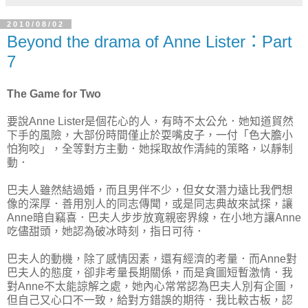
2010/08/02
Beyond the drama of Anne Lister：Part
7
The Game for Two
要說Anne Lister是個花心的人，有時不太公允．她知道貿然
下手的風險，大部份時間僅止於耍嘴皮子，一付「色大膽小
怕狗咬」，全等對方主動．她採取故作清純的策略，以靜制
動．
巴夫人雖然結過婚，而且男伴不少，但女女潛力遠比我們想
像的深厚．善用別人的同志傳聞，或是同志典故來試探，讓
Anne暗自竊喜．巴夫人步步放寬親密界線，在小地方讓Anne
吃儘甜頭，她認為破冰時刻，指日可待．
巴夫人的動機，除了感情因素，還有經濟的考量．而Anne對
巴夫人的態度，卻非考量長期關係，而是貪圖短暫激情．我
對Anne不太能諒解之處，她內心常常認為巴夫人別有企圖，
但自己又心口不一致，給對方錯誤的期待．我比較古板，認