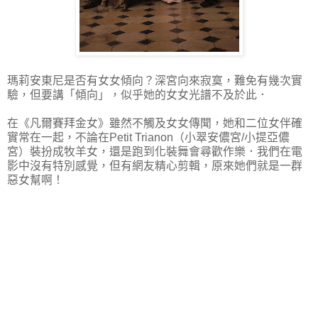
瑪莉安東尼是否有女女傾向？深宮向來寂寞，難免有幾次實
驗，但要講「傾向」，似乎她的女女光譜不及於此．
在《凡爾賽拜金女》雖然不觸及女女傳聞，她和二位女伴確
實常在一起，不論在Petit Trianon（小翠安儂宮/小提亞儂
宮）裝扮成牧羊女，還是跑到化裝舞會尋歡作樂．我們在電
影中沒有特別感覺，但有網友精心剪輯，原來她們就是一群
惡女幫啊！