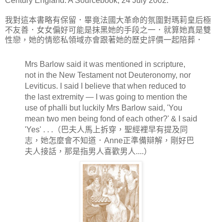
Century England: A Sourcebook, 24 July 2002.
我對這本書略有保留．畢竟法國大革命的氛圍對瑪莉皇后極
不友善．女女偏好可能是抹黑她的手段之一．就算她真是雙
性戀，她的情慾私領域亦會跟著她的歷史評價一起陪葬．
Mrs Barlow said it was mentioned in scripture,
not in the New Testament not Deuteronomy, nor
Leviticus. I said I believe that when reduced to
the last extremity — I was going to mention the
use of phalli but luckily Mrs Barlow said, 'You
mean two men being fond of each other?' & I said
'Yes' . . .（巴夫人馬上拆穿，聖經裡早有提及同
志，她怎麼會不知道．Anne正準備辯解，剛好巴
夫人接話，那是指男人喜歡男人....）