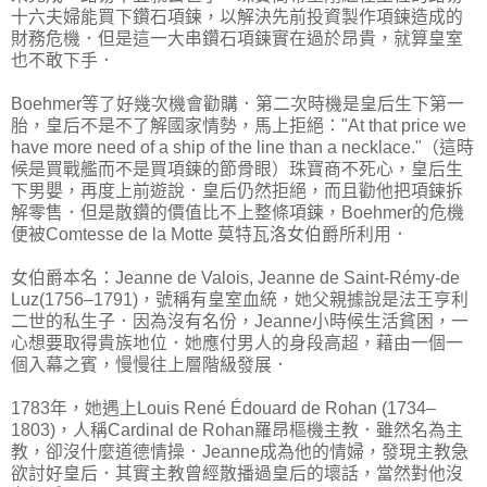
十六夫婦能買下鑽石項鍊，以解決先前投資製作項鍊造成的
財務危機．但是這一大串鑽石項鍊實在過於昂貴，就算皇室
也不敢下手．
Boehmer等了好幾次機會勸購．第二次時機是皇后生下第一
胎，皇后不是不了解國家情勢，馬上拒絕："At that price we
have more need of a ship of the line than a necklace."（這時
候是買戰艦而不是買項鍊的節骨眼）珠寶商不死心，皇后生
下男嬰，再度上前遊說．皇后仍然拒絕，而且勸他把項鍊拆
解零售．但是散鑽的價值比不上整條項鍊，Boehmer的危機
便被Comtesse de la Motte 莫特瓦洛女伯爵所利用．
女伯爵本名：Jeanne de Valois, Jeanne de Saint-Rémy-de
Luz(1756–1791)，號稱有皇室血統，她父親據說是法王亨利
二世的私生子．因為沒有名份，Jeanne小時候生活貧困，一
心想要取得貴族地位．她應付男人的身段高超，藉由一個一
個入幕之賓，慢慢往上層階級發展．
1783年，她遇上Louis René Édouard de Rohan (1734–
1803)，人稱Cardinal de Rohan羅昂樞機主教．雖然名為主
教，卻沒什麼道德情操．Jeanne成為他的情婦，發現主教急
欲討好皇后．其實主教曾經散播過皇后的壞話，當然對他沒