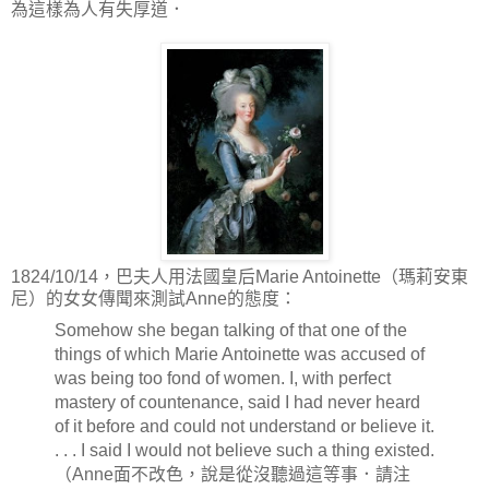
為這樣為人有失厚道．
1824/10/14，巴夫人用法國皇后Marie Antoinette（瑪莉安東
尼）的女女傳聞來測試Anne的態度：
Somehow she began talking of that one of the
things of which Marie Antoinette was accused of
was being too fond of women. I, with perfect
mastery of countenance, said I had never heard
of it before and could not understand or believe it.
. . . I said I would not believe such a thing existed.
（Anne面不改色，說是從沒聽過這等事．請注