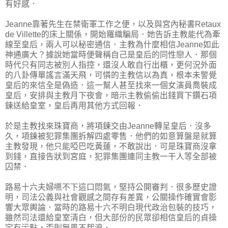
有好感．
Jeanne靠著先生在禁衛軍工作之便，以及與宮內秘書Retaux
de Villette的床上關係，開始羅織騙局．她告訴主教能代為牽
線至皇后，兩人可以秘密通信．主教為什麼相信Jeanne如此
神通廣大？據說她當時便聲稱自己是皇后的同性戀人．那個
時代只有同志被別人指控，還沒人敢自行出櫃，更何況外面
的八卦傳單謠言滿天飛，可憐的主教信以為真，根本未警覺
皇后的來信全是偽造．這一幫人甚至找來一個女演員喬裝成
皇后，安排與主教月下夜會，暗示主教偷偷出錢買下鑽石項
鍊送給皇室，皇后再用其他方式回報．
於是主教找來珠寶商，將項鍊交由Jeanne轉呈皇后．沒多
久，項鍊被犯罪集團拆解四處零售．他們的如意算盤是就算
主教發現，他只能啞巴吃黃蓮，不敢說出．可是珠寶商沒拿
到錢，直接告狀到宮庭，犯罪集團連同主教一干人等全部被
囚禁．
路易十六夫婦嚥不下這口悶氣，堅持公開審判．很多歷史證
明，司法公義與社會觀感之間存有差異，公關操作確實會影
響大眾輿論．當時的路易十六不明白現代政治包裝的技巧，
雖然司法還給皇室清白，但大部份的民眾卻相信皇后的貞操
定有污點，否則無風不起浪．