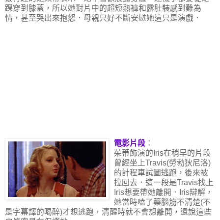
踝穿到膝蓋，所以她對片中的超短熱褲和露肚裝感到難為
情，甚至哭出來抱怨．母親只好不斷安慰她這只是演戲．
電影片段
：
茱蒂飾演的Iris在稍早的片段
曾經坐上Travis(勞勃狄尼洛)
的計程車試圖逃跑，後來被
拉回去．這一段是Travis找上
Iris想要帶她離開．Iris辯解，
她當時嗑了藥腦筋不清楚(不
是字幕譯的喝醉)才想逃跑，清醒時就不會想離開，還說這些