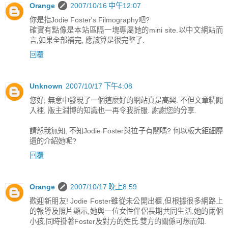
Orange
2007/10/16 中午12:07
你是指Jodie Foster's Filmography吧?
確實有點像是本站區隔一塊專屬她的mini site.以中文網站而
言,如果全部補完, 應該算是很完整了.
回覆
Unknown
2007/10/17 下午4:08
您好, 無意中發現了一個這麼好的網站真是高興. 不但文章精闢
入裡, 版主淵博的知識也一再令我折服. 謝謝您的分享.
請恕我無知, 不知Jodie Foster與拉子有關嗎? 何以板大鉅細靡
遺的介紹她呢?
回覆
Orange
2007/10/17 晚上8:59
歡迎新朋友! Jodie Foster雖從未公開出櫃,但根據很多網路上
的報導及照片顯示,她與一位女性伴侶長期共同生活.她的兩個
小孩,同時掛著Foster及對方的姓氏.雙方的關係可想而知.