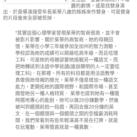
露的劇情，或是找替身演
出．於是導演接受年長茱蒂八歲的姊姊來作替身．可是替身
的片段後來全部被剪掉．
*其實這個心理學家發現茱蒂的智商很高，並不會
被影片影響．關於茱蒂的高智商，她的母親回
憶，茱蒂在小學三年級參加全加州的智力測驗，
學校認為她的成績可以跳級唸高年級，而且唸理
工科．可是她的母親卻要她挑戰另一種語文，而
把她轉送到法語中學就讀(誰說聰明的人一定要唸
理工科)．在那裡，所有的科目都是用法語教學．
真敬佩她母親的眼光，茱蒂不僅是增加一種語文
能力，更開拓她的國際視野，和國際市場，甚至
開發她另一種人格特質． 茱蒂也提到她有一種隨
時隨地專心的能耐，她可以做20分鐘數學，然後
被叫到鏡頭前拍一段戲，再回去做20分鐘的英
文．在一個鏡頭與一個鏡頭之間的空檔最消耗時
間，我們常看到有些年輕演員不是在打牌，就是
在玩電動．茱蒂簡直就是一種異數．