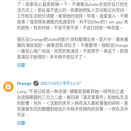
了。如果有心留意观察一下，不难看出Jodie在坚持自己的生
活方式上，是丝毫不退让的。如果她把私人空间和公共空间，
工作和生活划分清楚，那是她的选择。毕竟，我爱谁人，干卿
底事？我觉得朱偶像的低调坚持，并不比Ellen的“I am gay”来
的逊色。有些时候，不说不是不说，不说已经是一种态度。
很乐见Orange把Jodie的影片资料整理出来。影片中，看朱偶
像的演技就好。故事否有涉拉子，不重要吧。我相信Orange
一番苦心增广闲闻，欣赏的是演员，不是情节。再说了，影视
里演拉子剧情的，多半倒不是拉子了。
回覆
Orange
2007/10/21 中午12:47
Lang,"不说已经是一种态度" 確實是我看到她一項特別之處．
在這個專題的三分之二處，會回溯「漢克里事件」對她私生活
的影響．另外，＜沈默的羔羊＞將有深入幕前幕後的評析，甚
至連當年同志團體對她及片中殺手性傾向的攻擊，一併在文中
平反．
回覆