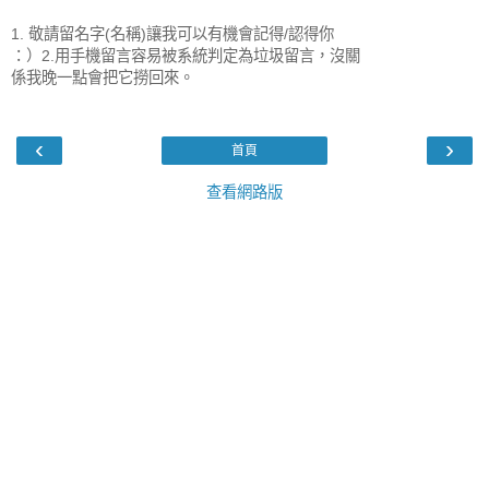
1. 敬請留名字(名稱)讓我可以有機會記得/認得你
：）2.用手機留言容易被系統判定為垃圾留言，沒關
係我晚一點會把它撈回來。
‹
›
首頁
查看網路版