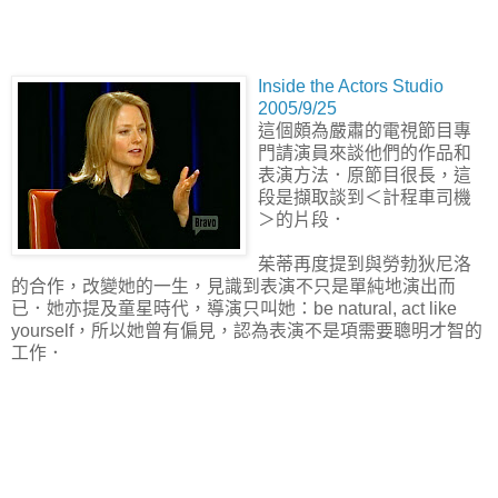
Inside the Actors Studio
2005/9/25
這個頗為嚴肅的電視節目專
門請演員來談他們的作品和
表演方法．原節目很長，這
段是擷取談到＜計程車司機
＞的片段．
茱蒂再度提到與勞勃狄尼洛
的合作，改變她的一生，見識到表演不只是單純地演出而
已．她亦提及童星時代，導演只叫她：be natural, act like
yourself，所以她曾有偏見，認為表演不是項需要聰明才智的
工作．