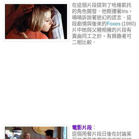
在這個片段提到了哈維凱托
的角色開發．他輕摟著Iris，
喃喃訴說著迷幻的謊言．這
段劇情與後來的
Foxes
(1980)
片中她與父親相擁的片段有
異曲同工之妙，有興趣者可
二相比較．
電影片段
：
這個用餐片段日後在討論茱