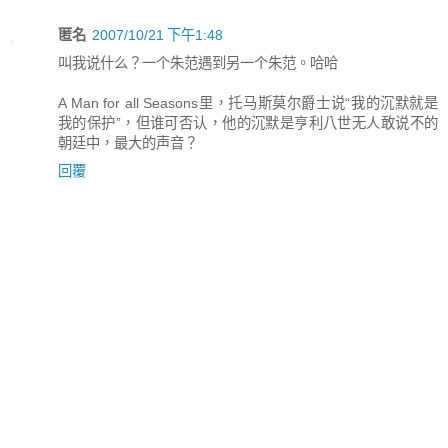
匿名
2007/10/21 下午1:48
叫我说什么？一个朱范遇到另一个朱范。哈哈
A Man for all Seasons里，托马斯莫尔爵士说“我的沉默就是
我的保护”，但谁可否认，他的沉默是亨利八世无人敢说不的
朝廷中，最大的声音？
回覆