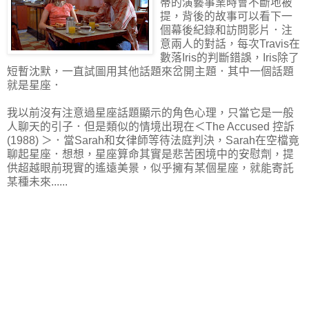
蒂的演藝事業時會不斷地被
提，背後的故事可以看下一
個幕後紀錄和訪問影片．注
意兩人的對話，每次Travis在
數落Iris的判斷錯誤，Iris除了
短暫沈默，一直試圖用其他話題來岔開主題．其中一個話題
就是星座．
我以前沒有注意過星座話題顯示的角色心理，只當它是一般
人聊天的引子．但是類似的情境出現在＜The Accused 控訴
(1988) ＞．當Sarah和女律師等待法庭判決，Sarah在空檔竟
聊起星座．想想，星座算命其實是悲苦困境中的安慰劑，提
供超越眼前現實的遙遠美景，似乎擁有某個星座，就能寄託
某種未來......