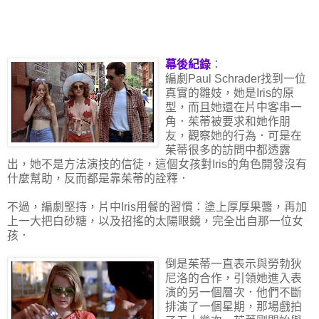
幕後紀錄
：
編劇Paul Schrader找到一位
真實的雛妓，她是Iris的原
型，而且她還在片中客串一
角．茱蒂被要求和她作朋
友，觀察她的行為．可是在
茱蒂很多的訪問中都透露
出，她不是方法演技的信徒，這個女孩對Iris的角色開發沒有
什麼幫助，反而都是靠茱蒂的詮釋．
不過，編劇堅持，片中Iris用餐的習慣：塗上厚厚果醬，再加
上一大把白砂糖，以及招搖的太陽眼鏡，完全出自那一位女
孩．
倒是茱蒂一直表示與勞勃狄
尼洛的合作，引領她進入表
演的另一個層次．他們不斷
排演了一個星期，那場戲拍