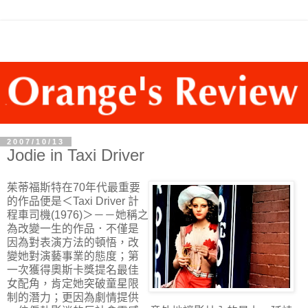
2007/10/13
Jodie in Taxi Driver
茱蒂福斯特在70年代最重要
的作品便是＜Taxi Driver 計
程車司機(1976)＞－－她稱之
為改變一生的作品．不僅是
因為對表演方法的頓悟，改
變她對演藝事業的態度；第
一次獲得奧斯卡獎提名最佳
女配角，肯定她突破童星限
制的潛力；更因為劇情提供