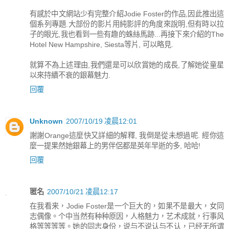
有感於中文網站少有完整介紹Jodie Foster的作品,因此推出這
個系列專題.大部份的影片用純影評的角度來說明,但有時以拉
子的眼光,我也看到一些有趣的蛛絲馬跡...再接下來介紹的The
Hotel New Hampshire, Siesta等片, 可以略見.
就算不為上述理由,我們還是可以欣賞她的成長,了解她從童星
以來持續不衰的銀幕魅力.
回覆
Unknown
2007/10/19 凌晨12:01
謝謝Orange這麼快又詳細的解釋, 我倒是從未想過呢. 經你這
麼一提果然她銀幕上的男伴侶都是英年早逝的多, 哈哈!
回覆
匿名
2007/10/21 凌晨12:17
在我看来，Jodie Foster是一个巨大的，如果不是最大，女同
志偶像。个中当然有种种原因，人格魅力，艺术成就，行事风
格等等等等。她的同志身份，说与不说认与不认，已经无所谓