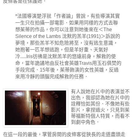
皮條客是在保護她．
*法國導演楚浮就「作者論」曾說，有些導演其實
一生只在拍攝一部電影．如果用同樣的方式去聯
想茱蒂的作品，你可以注意到她後來在＜The
Silence of the Lambs 沈默的羔羊(1991)＞訴說的
夢境，那些羔羊不知危險將至，沒有逃生意識，
她抱著一匹羊想逃跑，但是羊好重、天氣好
冷.....Iris彷彿是沈默羔羊的悠遠前身，解救的使
命，當年詭譎地由反社會英雄Travis用玉石俱焚的
手段完成．15年後，茱蒂飾演的女性英雄，反過
來用冷靜的頭腦完成解救的任務．
有人說她在片中的表演並不
出色，我卻認為她在片中的
詮釋恰如其份．不像她有些
影片，拿捏過火，只見到茱
蒂福斯特個人特質，而看不
到劇中角色．
在這一段的最後，掌管房間的皮條客從狹長的走道盡頭走