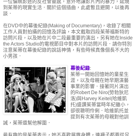
一位偏執影迷的反社會靈感，意外地讓影片內的暴力，延燒
到茱蒂的現實生活．關於這個插曲，此處暫且避開，以後再
談．
在DVD中的幕後紀錄(Making of Documentary)，收錄了相關
工作人員對拍攝的回憶及評論，本文截取四段茱蒂福斯特的
訪問片段，以及她在片中二段最重要的演出，另有她在Inside
the Actors Studio的電視節目中對本片的訪問片段．請你特別
注意茱蒂在幕後紀錄的說話神情，有些時候真像個長不大的
小男孩．
幕後紀錄
:
茱蒂一開始回憶她的童星生
涯，以及母親在她早期演藝
事業的影響．接著同片演出
的Robert De Niro(勞勃狄尼
洛)與Harvey Keitel(哈維凱
托)盛讚茱蒂當時年紀雖小，
卻很聰明伶俐．哈維凱托並
提到有次茱蒂的母親對他訓
誡，茱蒂還幫他解圍．
最有趣的是茱蒂表示，她不喜歡展露身體，連襪子都要從足