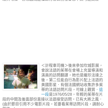
＜計程車司機＞後來參加坎城影展，
會說法語的茱蒂在會場上充當導演和
演員的訪問翻譯，她也是繼珍法達之
後，第二位能自行為影片配上法語的
美國影星．有個法國網站收集許多茱
蒂的法語訪問片段，可線上觀賞．
這
一段
是1976/05/28，年輕的茱蒂在片
段的中間及後面部份直接以法語接受訪問，已有大將之風．
(由於節目引用不少電影片段，若要看茱蒂訪問片段，請耐心