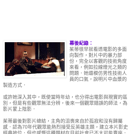
幕後紀錄：
茱蒂很早就看透電影的多面
向製作，對片中的暴力部
份，完全以客觀的技術角度
來看，例如拉線燈光之類的
問題．她還模仿男性技術人
員的口氣，說明片中血漿的
製造方式．
或許她深入其中，既使當時年幼，也分得出電影與現實的區
別，但是有些觀眾無法分辨，後來一個觀眾錯誤的師法，為
影片蒙上陰影．
茱蒂最後對影片總結，主角的沮喪來自於孤寂和沒有歸屬
感．認為70年代觀眾能熱烈接受反英雄主題，建立本片影史
經典地位．但也感慨這種題材在目前社會已不太可能賣座．