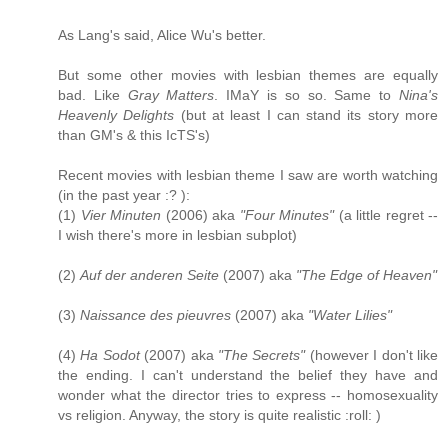
As Lang's said, Alice Wu's better.
But some other movies with lesbian themes are equally
bad. Like
Gray Matters
. IMaY is so so. Same to
Nina's
Heavenly Delights
(but at least I can stand its story more
than GM's & this IcTS's)
Recent movies with lesbian theme I saw are worth watching
(in the past year :? ):
(1)
Vier Minuten
(2006) aka
"Four Minutes"
(a little regret --
I wish there's more in lesbian subplot)
(2)
Auf der anderen Seite
(2007) aka
"The Edge of Heaven"
(3)
Naissance des pieuvres
(2007) aka
"Water Lilies"
(4)
Ha Sodot
(2007) aka
"The Secrets"
(however I don't like
the ending. I can't understand the belief they have and
wonder what the director tries to express -- homosexuality
vs religion. Anyway, the story is quite realistic :roll: )