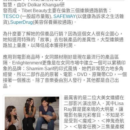
智慧，由Dr Dolkar Khangar研
發而成．Tibet Beauty主要在倫敦三個連鎖通路銷售：
TESCO
(一般超市量販),
SAFEWAY
(以健康為訴求之生活雜
貨),
SuperDrug
(美容保養藥妝通路)．
為什麼要了解她的保養品行銷？因為這個女人很有企圖心，
她知道用特殊的「故事」去包裝產品的差異性，大型連鎖通
路加上量產，以降低成本獲得利潤．
應用到電影商品時，女同題材剛好是現在最流行的產品區
隔．Enlightenment更像是在女同市場中建立一個可以累積印
象的品牌：Shamim Sarif的印式風情．她們非常努力地多角
經營．所以二部作品的原著、電影、DVD、原聲帶CD，一個
接著一個推出．除了音樂委由別人發行，其他都是自己出
品．
最厲害的是二位大美女連續在
二部影片演出戀人．其中Lisa
Ray算是寶來塢的大明星，讓
電影包裝光彩奪目．不知是不
是受到＜魔戒＞、＜神鬼奇航
＞、＜駭客任務＞三集量產模