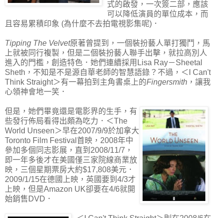
式的啟發，一次簽二部，應該
可以降低演員的單位成本，而
且容易累積印象 (為什麼不去拍電視影集呢)．
Tipping The Velvet
原著曾提到，一個裝扮藝人單打獨鬥，馬
上就被同行複製，但是二個裝扮藝人聯手出擊，就拉高別人
進入的門檻，創造特色．她們連續採用Lisa Ray－Sheetal
Sheth，不知是不是源自華老師的智慧語錄？不過，＜I Can't
Think Straight＞有一幕拍到主角書桌上的
Fingersmith
，讓我
心領神會地一笑．
但是，她們畢竟還是電影界的生手，有
些發行佈局看得出頗為吃力．＜The
World Unseen＞早在2007/9/9於加拿大
Toronto Film Festival首映，2008年中
參加多個同志影展，直到2008/11/7，
即一年多後才在美國僅三家院線商業放
映，三個星期票房大約$17,808美元．
2009/1/15在德國上映，英國要到4/3才
上映，但是Amazon UK卻要在4/6就開
始銷售DVD．