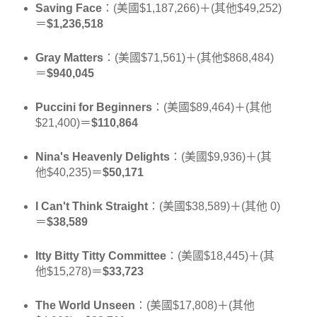
Saving Face
：(美國$1,187,266)＋(其他$49,252)
＝
$1,236,518
Gray Matters
：(美國$71,561)＋(其他$868,484)
＝
$940,045
Puccini for Beginners
：(美國$89,464)＋(其他
$21,400)＝
$110,864
Nina's Heavenly Delights
：(美國$9,936)＋(其
他$40,235)＝
$50,171
I Can't Think Straight
：(美國$38,589)＋(其他 0)
＝
$38,589
Itty Bitty Titty Committee
：(美國$18,445)＋(其
他$15,278)＝
$33,723
The World Unseen
：(美國$17,808)＋(其他