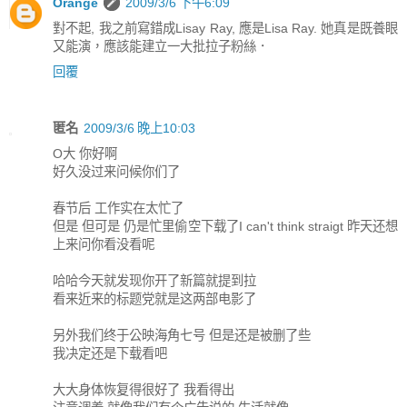
Orange
2009/3/6 下午6:09
對不起, 我之前寫錯成Lisay Ray, 應是Lisa Ray. 她真是既養眼
又能演，應該能建立一大批拉子粉絲．
回覆
匿名
2009/3/6 晚上10:03
O大 你好啊
好久没过来问候你们了
春节后 工作实在太忙了
但是 但可是 仍是忙里偷空下载了I can't think straigt 昨天还想
上来问你看没看呢
哈哈今天就发现你开了新篇就提到拉
看来近来的标题党就是这两部电影了
另外我们终于公映海角七号 但是还是被删了些
我决定还是下载看吧
大大身体恢复得很好了 我看得出