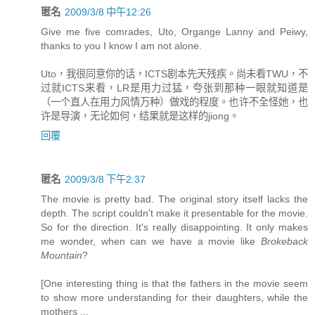
匿名
2009/3/8 中午12:26
Give me five comrades, Uto, Organge Lanny and Peiwy,
thanks to you I know I am not alone.
Uto，我很同意你的话，ICTS剧本先天残疾。尚未看TWU，不
过就ICTS来看，LR是用力过猛，夸张到那种一眼就知道是
（一个直人在用力风情万种）做戏的程度。也许不全怪她，也
许是导演，无论如何，结果就是这样的jiong。
回覆
匿名
2009/3/8 下午2:37
The movie is pretty bad. The original story itself lacks the
depth. The script couldn't make it presentable for the movie.
So for the direction. It's really disappointing. It only makes
me wonder, when can we have a movie like
Brokeback
Mountain
?
[One interesting thing is that the fathers in the movie seem
to show more understanding for their daughters, while the
mothers ...