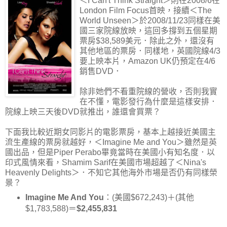
＜I Can't Think Straight＞則在2008/6在
London Film Focus首映，接續＜The
World Unseen＞於2008/11/23同樣在美
國三家院線放映，這回多撐到五個星期
票房$38,589美元．除此之外，還沒有
其他地區的票房．同樣地，英國院線4/3
要上映本片，Amazon UK仍預定在4/6
銷售DVD．
除非她們不看重院線的營收，否則我實
在不懂，電影發行為什麼是這樣安排．
院線上映三天後DVD就推出，誰還會買票？
下面我比較近期女同影片的電影票房，基本上越接近美國主
流生產線的票房就越好，＜Imagine Me and You＞雖然是英
國出品，但是Piper Perabo畢竟當時在美國小有知名度．以
印式風情來看，Shamim Sarif在美國市場超越了＜Nina's
Heavenly Delights＞．不知它其他海外市場是否仍有同樣榮
景？
Imagine Me And You
：(美國$672,243)＋(其他
$1,783,588)＝
$2,455,831