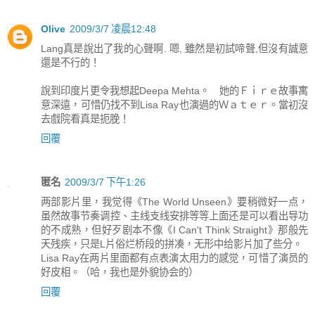
Olive
2009/3/7 凌晨12:48
Lang真是說出了我的心聲啊. 嗯, 雖然是初試啼聲,但沒有誠意
還是不行的！
說到印度片更令我想起Deepa Mehta。 她的Ｆｉｒｅ故事寓
意深遠，可惜仍找不到Lisa Ray也演過的Ｗａｔｅｒ。當初沒
去戲院看真是扼脕！
回覆
匿名
2009/3/7 下午1:26
两部影片里，我觉得《The World Unseen》要稍微好一点，
虽然故事节奏调控、主线支线安排等等上面还是可以看出导功
的不成熟，但好歹剧本不像《I Can't Think Straight》那般先
天残疾，只是L片俗烂桥段的拼凑，无形中给影片加了些分。
Lisa Ray在两片里面都有点表演太用力的感觉，可惜了演员的
好皮相。（哈，我也是外貌协会的）
回覆