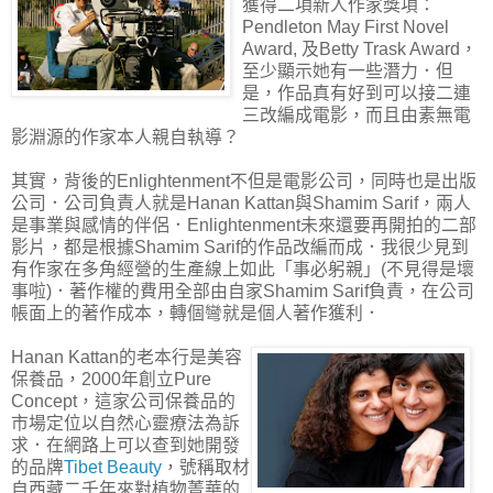
獲得二項新人作家獎項：
Pendleton May First Novel
Award, 及Betty Trask Award，
至少顯示她有一些潛力．但
是，作品真有好到可以接二連
三改編成電影，而且由素無電
影淵源的作家本人親自執導？
其實，背後的Enlightenment不但是電影公司，同時也是出版
公司．公司負責人就是Hanan Kattan與Shamim Sarif，兩人
是事業與感情的伴侶．Enlightenment未來還要再開拍的二部
影片，都是根據Shamim Sarif的作品改編而成．我很少見到
有作家在多角經營的生產線上如此「事必躬親」(不見得是壞
事啦)．著作權的費用全部由自家Shamim Sarif負責，在公司
帳面上的著作成本，轉個彎就是個人著作獲利．
Hanan Kattan的老本行是美容
保養品，2000年創立Pure
Concept，這家公司保養品的
市場定位以自然心靈療法為訴
求．在網路上可以查到她開發
的品牌
Tibet Beauty
，號稱取材
自西藏二千年來對植物菁華的