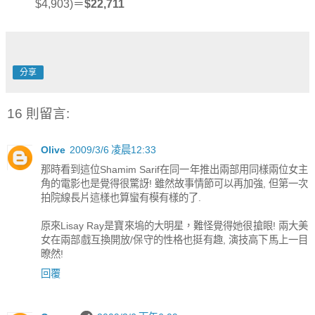
$4,903)＝
$22,711
分享
16 則留言:
Olive
2009/3/6 凌晨12:33
那時看到這位Shamim Sarif在同一年推出兩部用同樣兩位女主
角的電影也是覺得很驚訝! 雖然故事情節可以再加強, 但第一次
拍院線長片這樣也算蠻有模有樣的了.
原來Lisay Ray是寶來塢的大明星，難怪覺得她很搶眼! 兩大美
女在兩部戲互換開放/保守的性格也挺有趣, 演技高下馬上一目
暸然!
回覆