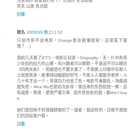
注意调养 就像我们有个广告说的 生活就像
农夫 山泉 有点甜
回覆
匿名
2009/3/6 晚上11:52
只谈市务不谈电影，Orange是在避重就轻，还是笔下留
情？...;)
我前几天看了ICTS，电影比较差。Originality，无。片中有多
少处别的拉片的山寨，有兴趣者可以数数。不是说不可以模仿
《四角关系》，但痕迹也不要太重了，不是换上印裔中东裔人
士就是新意，故事得动脑筋好好写，不是人人都能华老师，人
几十年才出一个。导演功力也差了些，电影节奏散乱，场面调
度失控。Alice Wu也是初次执导，拿出来的东西就胜一筹，且
有诚意。表演，更是严重欠奉...连外贸协会的我，都don't buy
it.
她们是招徕不到我做顾客的了。或者，我这样的，压根不是她
们的目标客户群。
回覆