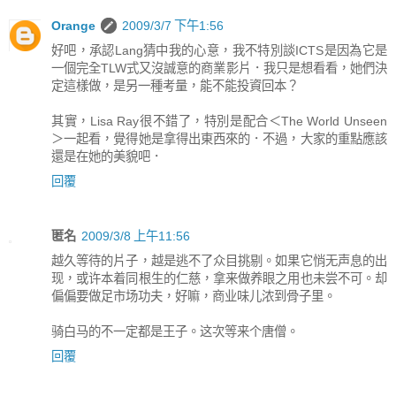
Orange
2009/3/7 下午1:56
好吧，承認Lang猜中我的心意，我不特別談ICTS是因為它是
一個完全TLW式又沒誠意的商業影片．我只是想看看，她們決
定這樣做，是另一種考量，能不能投資回本？
其實，Lisa Ray很不錯了，特別是配合＜The World Unseen
＞一起看，覺得她是拿得出東西來的．不過，大家的重點應該
還是在她的美貌吧．
回覆
匿名
2009/3/8 上午11:56
越久等待的片子，越是逃不了众目挑剔。如果它悄无声息的出
现，或许本着同根生的仁慈，拿来做养眼之用也未尝不可。却
偏偏要做足市场功夫，好嘛，商业味儿浓到骨子里。
骑白马的不一定都是王子。这次等来个唐僧。
回覆