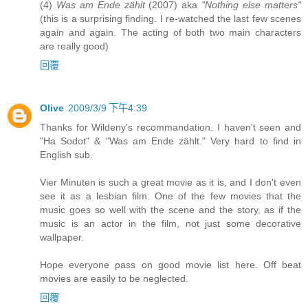
(4)
Was am Ende zählt
(2007) aka
"Nothing else matters"
(this is a surprising finding. I re-watched the last few scenes
again and again. The acting of both two main characters
are really good)
回覆
Olive
2009/3/9 下午4:39
Thanks for Wildeny's recommandation. I haven't seen and
"Ha Sodot" & "Was am Ende zählt." Very hard to find in
English sub.
Vier Minuten is such a great movie as it is, and I don't even
see it as a lesbian film. One of the few movies that the
music goes so well with the scene and the story, as if the
music is an actor in the film, not just some decorative
wallpaper.
Hope everyone pass on good movie list here. Off beat
movies are easily to be neglected.
回覆