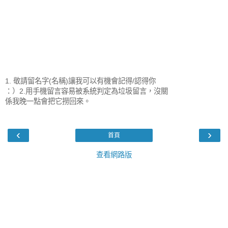
1. 敬請留名字(名稱)讓我可以有機會記得/認得你
：）2.用手機留言容易被系統判定為垃圾留言，沒關
係我晚一點會把它撈回來。
‹
›
首頁
查看網路版