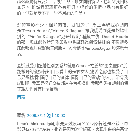
越來越覺得只要是一部好作品，雖女同劇情少，也是令我回味
無窮。 雖然青菜羅蔔各有所好，輕鬆的愛情小品也有很好
的，但就是受不了一些不用心的作品。
好的電影不少，但好的拉片就很少了. 馬上浮現我心頭的
是"Desert Hearts","Aimée & Jaguar" 讓我感受到愛是超越性
別的, "Aimée & Jaguar"更是超越了種族世仇. Desert Hearts
的那一場床戲依然是我印象中最稱職為劇情鋪排的,不像很多
床戲都處理成好像三級版MTV,也覺得Aimee&Jaguar導演應看
過.
最近感受到超越性別之愛的就屬Orange推薦的"風之畫師",冷
艷傲骨的藝妓得知自己愛上的是個女人,痛苦之餘也接受了自
己是想找個"懂得自己的音律,懂得自己的靈魂"的人,非常令我
感動啊. 我真是很好奇這部片在台視播出,我那些愛追韓劇的保
守親友們會有什麼反應?
回覆
匿名
2009/3/14 晚上10:00
I can't think straigt剧本先天残疾吗？至少原著还是不错。电
影只有80分钟左右，也许是因为资金问题，表现出来的东西实