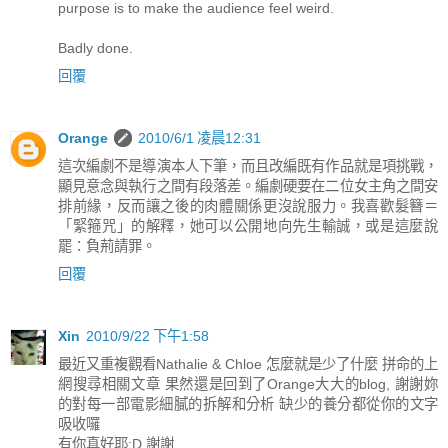
purpose is to make the audience feel weird.
Badly done.
回覆
Orange
2010/6/1 凌晨12:31
這次編劇不是導演本人下筆，而且改編既有作品就是項挑戰，
顯見意念與執行之間有段落差。編劇硬要在二位女主角之間安
排前緣，反而讓之後的肉體關係更沒說服力。我喜歡髮簪＝
「緊箍咒」的解釋，她可以公開地向先生輸誠，或是這麼說
罷：負荊請罪。
回覆
Xin
2010/9/22 下午1:58
最近又重複觀看Nathalie & Chloe 怎麼就是少了什麼 拼命的上
網搜尋相關文章 果然還是回到了Orange大大的blog, 謝謝妳
的對每一部電影細膩的拆解和分析 缺少的養分都從你的文字
吸收囉
有你真好耶:D 謝謝