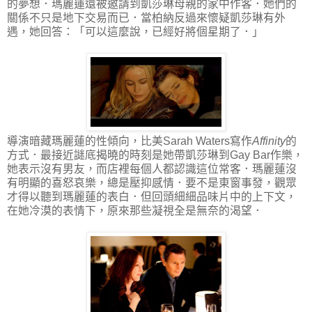
的夢想．瑪麗蓮還被邀請到凱莎琳母親的家中作客．她們的
關係不只是地下交易而已．當柏納反過來懷疑凱莎琳有外
遇，她回答：「可以這麼說，已經好將個星期了．」
導演暗藏瑪麗蓮的性傾向，比美Sarah Waters寫作
Affinity
的
方式．最接近謎底揭曉的時刻是她帶凱莎琳到Gay Bar作樂，
她表示沒有男友，而店裡每個人都認識這位常客．瑪麗蓮沒
有明顯的喜怒哀樂，總是壓抑感情．要不是東窗事發，觀眾
才得以聽到瑪麗蓮的表白．但回頭細細品味片中的上下文，
在她冷漠的表情下，原來那些凝視全是無奈的渴望．