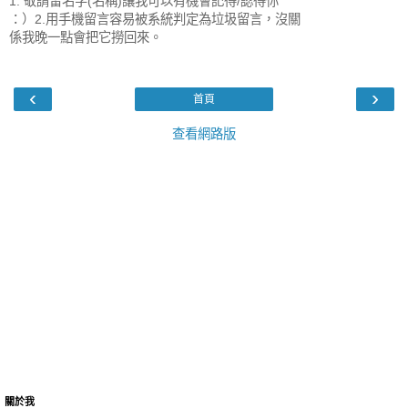
1. 敬請留名字(名稱)讓我可以有機會記得/認得你
：）2.用手機留言容易被系統判定為垃圾留言，沒關
係我晚一點會把它撈回來。
‹
›
首頁
查看網路版
關於我