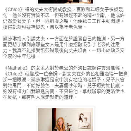
《Chloe》裡的丈夫大衛變成教授，喜歡和年輕女子多說幾
句．他並沒有實質不忠，但有嫌疑不輕的精神出軌．他或許
仍然愛著妻子，但一遇肌膚之親，他便藉口工作主動閃避，
搞得凱莎琳疑神疑鬼，自以為年老色衰．
凱莎琳找人引誘丈夫，一方面在於證實自己的推測，另一方
面更想了解到底那些女人是用什麼招數吸引了老公的注意
力。我真不能接受凱莎琳最後向丈夫坦言，一切出於缺乏安
全感的中年危機．
《Nathalie》 的女主人對於老公的外遇日誌顯得雲淡風輕，
《Chloe》就變成一位棄婦，對丈夫在外的色相難過得一把鼻
涕一把眼淚。凱莎琳還是家中沒有地位的老媽子，兒子只會
對她甩門，不給好臉色．夫妻倆吵架時，兒子還對她抗議，
妳沒有權力叫我躲進房間．不只是他，拿錢辦事的克洛伊也
在反抗，那有叫人說走就走的道理．