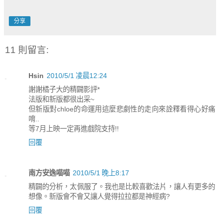
分享
11 則留言:
Hsin
2010/5/1 凌晨12:24
謝謝橘子大的精闢影評*
法版和新版都很出采~
但新版對chloe的命運用這麼悲劇性的走向來詮釋看得心好痛
唷..
等7月上映一定再進戲院支持!!
回覆
南方安逸喵喵
2010/5/1 晚上8:17
精闢的分析，太佩服了。我也是比較喜歡法片，讓人有更多的
想像。新版會不會又讓人覺得拉拉都是神經病?
回覆