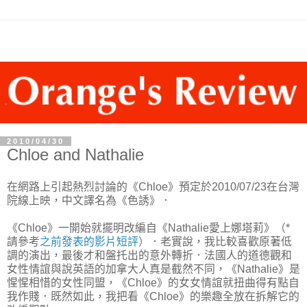
2010/04/30
Chloe and Nathalie
在網路上引起熱烈討論的《Chloe》預定於2010/07/23在台灣
院線上映，中文譯名為《色誘》．
《Chloe》一開始就擺明改編自《Nathalie愛上娜塔莉》（*
請參考
之前發表的影片短評
）．老實說，我比較喜歡原著低
調的演出，最後才和盤托出的意外轉折．法國人的道德觀和
女性情誼與說英語的加拿大人真是截然不同，《Nathalie》是
惺惺相惜的女性同盟，《Chloe》的女女情誼就扭曲得有點自
我作賤．既然如此，我把看《Chloe》的樂趣全放在拆解它的