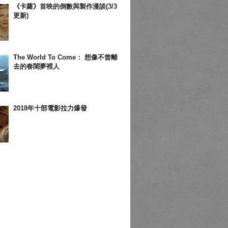
《卡蘿》首映的倒數與製作漫談(3/3
更新)
The World To Come： 想像不曾離
去的春閨夢裡人
2018年十部電影拉力爆發