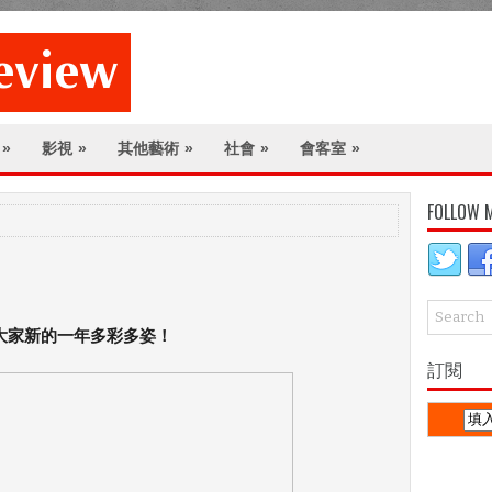
»
影視
»
其他藝術
»
社會
»
會客室
»
FOLLOW 
大家新的一年多彩多姿！
訂閱