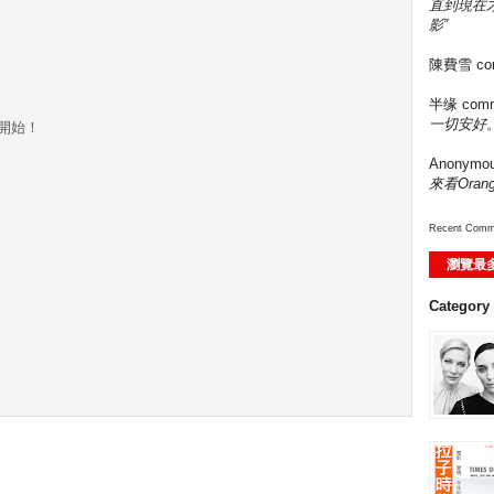
直到現在
影”
陳費雪
co
半缘
comm
一切安好。
開始！
Anonymo
來看Ora
Recent Comm
瀏覽最
Category