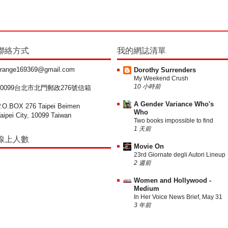
聯絡方式
我的網誌清單
range169369@gmail.com
Dorothy Surrenders
My Weekend Crush
10 小時前
10099台北市北門郵政276號信箱
A Gender Variance Who's
.O.BOX 276 Taipei Beimen
Who
aipei City, 10099 Taiwan
Two books impossible to find
1 天前
線上人數
Movie On
23rd Giornate degli Autori Lineup
2 週前
Women and Hollywood -
Medium
In Her Voice News Brief, May 31
3 年前