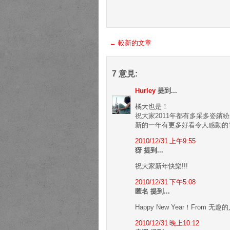
← 較新的文章
7 意見:
Hurley
提到...
橘大也是！
祝大家2011年都有多采多姿繽
新的一年有更多好看令人感動的
2010/12/31 上午9:55
犽 提到...
祝大家新年快樂!!!
2010/12/31 下午5:08
匿名 提到...
Happy New Year！From 无趣的
2010/12/31 晚上10:12