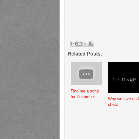
Related Posts:
Find me a song
for December
Why we love and
cheat