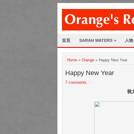
首頁
SARAH WATERS
»
人物
Home
»
Orange
» Happy New Year
Happy New Year
7 comments
祝