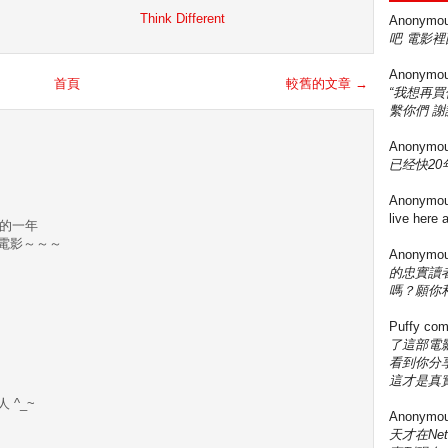
Think Different
Anonymo
吧 電影裡
Anonymo
首頁
較舊的文章 →
“我想再
繫你們 謝
Anonymo
已经快20年
Anonymo
live here
紛的一年
電影～～～
Anonymo
的忠實讀
嗎？願你
Puffy
com
了這部電影
看到你分享
這才是真實
人 ^_~
Anonymo
天才在Ne