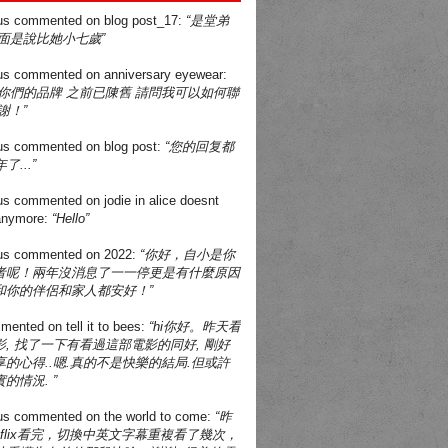
us
commented on
blog post_17
:
“是堂弟
面是說比她小七歲”
us
commented on
anniversary eyewear
:
買你們的品牌 之前已陳舊 請問我可以如何聯
謝！”
us
commented on
blog post
:
“您的回复都
了...”
us
commented on
jodie in alice doesnt
 anymore
:
“Hello”
us
commented on
2022
:
“你好，自小是你
者呢！兩年沒消息了一一停更是有什麼原因
和你的伴侶和家人都安好！”
mented on
tell it to bees
:
“hi你好。昨天看
, 找了一下有看過這部電影的同好, 剛好
的心得..嗯.真的不是快樂的結局.但或許
的情況. ”
us
commented on
the world to come
:
“昨
tflix看完，切換中英文字幕重複看了幾次，