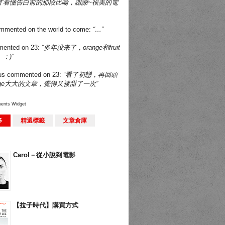
才看懂告白前的那段比喻，謝謝~很美的電
mmented on
the world to come
:
“…”
ented on
23
:
“多年没来了，orange和fruit
：)”
us
commented on
23
:
“看了初戀，再回頭
nge大大的文章，覺得又被甜了一次”
ents Widget
多
精選標籤
文章倉庫
Carol－從小說到電影
【拉子時代】購買方式