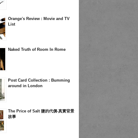
Orange's Review : Movie and TV
List
Naked Truth of Room In Rome
Post Card Collection : Bumming
around in London
The Price of Salt 鹽的代價-真實背景
故事