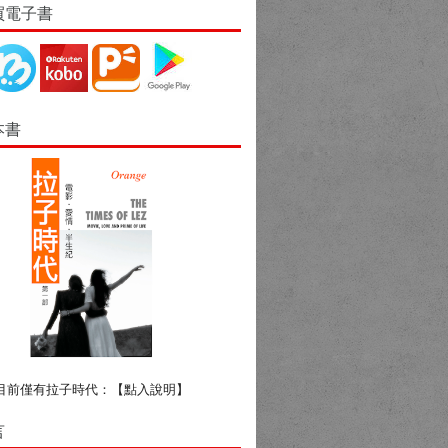
買電子書
本書
目前僅有拉子時代：
【點入說明】
言