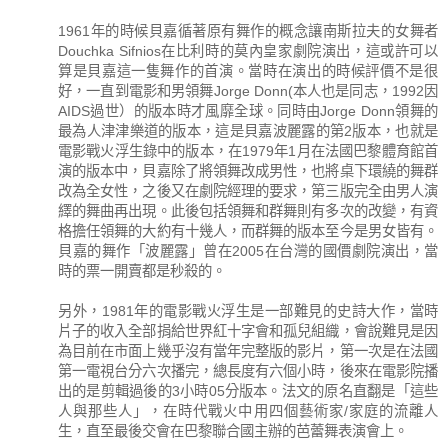
1961年的時候貝嘉循著原有舞作的概念讓南斯拉夫的女舞者
Douchka Sifnios在比利時的莫內皇家劇院演出，這或許可以
算是貝嘉這一隻舞作的首演。當時在演出的時候評價不是很
好，一直到電影和男領舞Jorge Donn(本人也是同志，1992因
AIDS過世）的版本時才風靡全球。同時由Jorge Donn領舞的
最為人津津樂道的版本，這是貝嘉波麗露的第2版本，也就是
電影戰火浮生錄中的版本，在1979年1月在法國巴黎體育館首
演的版本中，貝嘉除了將領舞改成男性，也將桌下環繞的舞群
改為全女性，之後又在劇院經理的要求，第三版完全由男人演
繹的舞曲再出現。此後包括領舞和群舞則有多次的改變，有資
格擔任領舞的大約有十幾人，而群舞的版本至今是男女皆有。
貝嘉的舞作「波麗露」曾在2005在台灣的國價劇院演出，當
時的票一開賣都是秒殺的。
另外，1981年的電影戰火浮生是一部難見的史詩大作，當時
片子的收入全部捐給世界紅十字會和孤兒組織，會說難見是因
為目前在市面上幾乎沒有當年完整版的影片，第一次是在法國
第一電視台分六次播完，總長度有六個小時，後來在電影院播
出的是剪輯過後的3小時05分版本。法文的原名直翻是「這些
人與那些人」，在時代戰火中用四個藝術家/家庭的流離人
生，直至最後交會在巴黎聯合國主辦的芭蕾舞表演會上。