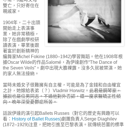
雙亡，只好寄住在
親戚家。
1904年，二十出頭
開始走上表演事
業，她非常積極，
除了在戲劇學校研
讀表演，畢業後跟
著富於創新精神的
編舞家Michel Fokine (1880–1942)學習舞蹈。他在1908年根
據Oscar Wilde的作品Salomé，為伊達創作“The Dance of
the Seven Veils”。劇中出現大膽裸露，沒多久就被禁演，她
的家人無法接納。
當時未婚女子很難擁有自主權，可能是為了金錢和自由權宜
之計，她嫁給表弟（？）Vladmir Horwitz。
此君是鋼琴家，
據說也是位男同志。不過他對外否認，還一度求醫矯正性傾
向，晚年深受憂鬱症所苦。
話說伊達的演引起Ballets Russes（對它的歷史有興趣可以
看：
History of Ballet Russes
)劇團負責人Serge Diaghilev
(1872–1929)注意，把她引進至巴黎表演。就傳統芭蕾的標準