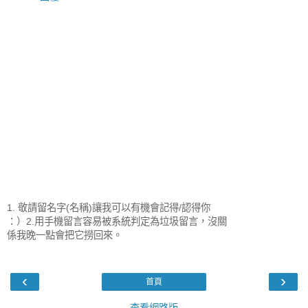
1. 敬請留名字(名稱)讓我可以有機會記得/認得你
：）2.用手機留言容易被系統判定為垃圾留言，沒關
係我晚一點會把它撈回來。
‹
›
首頁
查看網路版