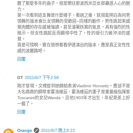
聽了那麼多年的曲子，很是嚮往那波西米亞女郎蠱惑人心的魅
力。
第一次看到這支舞是什麼樣子，看過之後，就很能明白為何男
領舞的版本會比女領舞的受歡迎─同樣的動作，男性跳起來感
覺肉體的存在感被強調，甚至漫著妖異的氣息，具有強烈的性
暗示，但女性跳起反而顯得中性了，性的吸引力被沖淡的感
覺。
真是可惜啊，實在很想看看伊達演出的版本，應是真正女性性
感的波麗路吧。
回覆
GT
2011/6/7 下午2:58
剛才發現，文裡提到她嫁給表弟Vladimir Horowitz，應該不是
大名鼎鼎的鋼琴家霍洛維茲，霍洛維茲的妻子是重量級指揮家
Toscanini的女兒Wanda，且他1903年才出生，年紀是差上好
一截了。
回覆
Orange
2011/6/7 晚上8:23