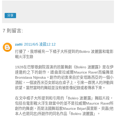
分享
7 則留言:
zatti
2011/6/5 凌晨12:12
打擾了，我想補充一下橘子大所提到的Boléro 波麗露和電影
戰火浮生錄
1928在巴黎歌劇院首演的芭蕾舞劇《Boléro 波麗露》是在伊
達邀約之下的創作，譜曲是拉威爾Maurice Ravel而編舞是
Bronislava Nijinska。創作的初衷來自於安塔路西亞的一個小
酒館，一個波西米亞女郎站在桌子上，引來一群男人的沖動與
欲望。當然當時的舞蹈並沒有被影像紀錄或者傳承下來。
在文中橘子大所提到和引用的「Boléro 波麗露」舞蹈片段，
包括在電影戰火浮生錄當中的並不是拉威爾Maurice Ravel所
創作的舞劇，而是法國舞蹈家Maurice Béjart莫里斯‧貝嘉(他
本人也是同志)所創作的同名作品「Boléro 波麗露」。