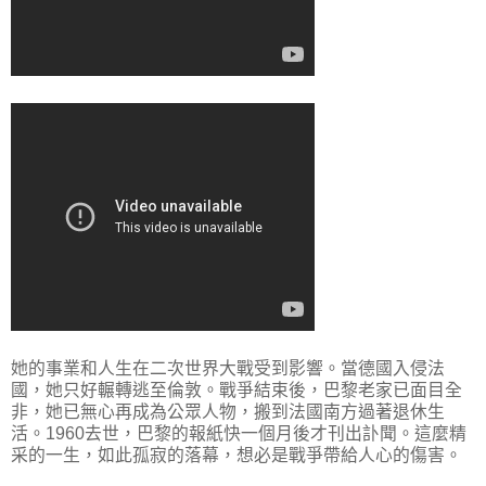
她的事業和人生在二次世界大戰受到影響。當德國入侵法
國，她只好輾轉逃至倫敦。戰爭結束後，巴黎老家已面目全
非，她已無心再成為公眾人物，搬到法國南方過著退休生
活。1960去世，巴黎的報紙快一個月後才刊出訃聞。這麼精
采的一生，如此孤寂的落幕，想必是戰爭帶給人心的傷害。