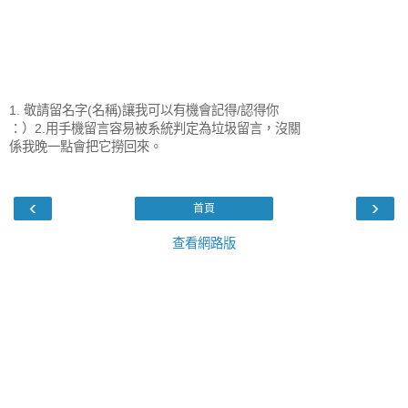
1. 敬請留名字(名稱)讓我可以有機會記得/認得你
：）2.用手機留言容易被系統判定為垃圾留言，沒關
係我晚一點會把它撈回來。
‹
›
首頁
查看網路版