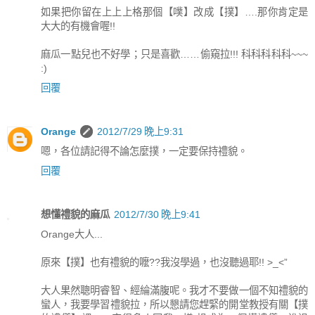
如果把你留在上上上格那個【噗】改成【撲】….那你肯定是
大大的有機會喔!!
麻瓜一點兒也不好學；只是喜歡……偷窺拉!!! 科科科科科~~~
:)
回覆
Orange
2012/7/29 晚上9:31
嗯，各位請記得不論怎麼撲，一定要保持禮貌。
回覆
想懂禮貌的麻瓜
2012/7/30 晚上9:41
Orange大人...
原來【撲】也有禮貌的嚒??我沒學過，也沒聽過耶!! >_<”
大人果然聰明睿智、經綸滿腹呢。我才不要做一個不知禮貌的
蠻人，我要學習禮貌拉，所以懇請您趕緊的開堂教授有關【撲