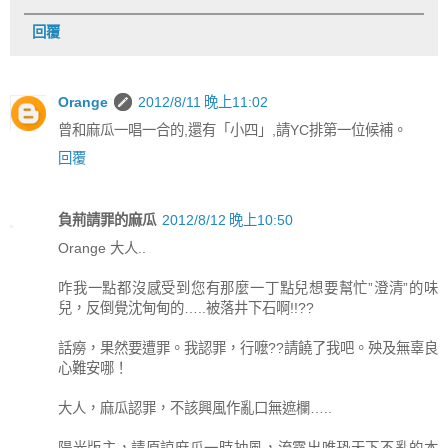
回覆
Orange
2012/8/11 晚上11:02
曾和麻瓜一唱一合的,還有「小四」,請YC排第一位候補。
回覆
負荊請罪的麻瓜
2012/8/12 晚上10:50
Orange 大人..
咋我一點都沒感受到您有那麼一丁點兒想要幫忙”澄清”的味
兒，反倒覺沈甸甸的…..被落井下石啊!!??
話癆，果然要遭罪。我認罪，行嚒??請饒了我吧。殃及無辜良
心難安哪！
大人，麻瓜認罪，不該興風作亂口無遮欄…..
陽光版主，請原諒麻瓜一時抽風，流露出唯恐天下不亂的本