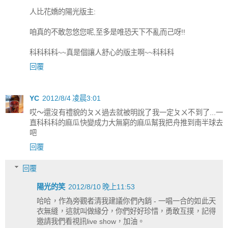
人比花嬌的陽光版主:
咱真的不敢忽悠您呢,至多是唯恐天下不亂而己呀!!
科科科科~~真是個讓人舒心的版主啊~~科科科
回覆
YC
2012/8/4 凌晨3:01
哎～還沒有禮貌的ㄆㄨ過去就被明說了我一定ㄆㄨ不到了...一
直科科科的麻瓜快變成力大無窮的麻瓜幫我把舟推到南半球去
吧
回覆
回覆
陽光的笑
2012/8/10 晚上11:53
哈哈，作為旁觀者清我建議你們內銷 - 一唱一合的如此天
衣無縫，這就叫做緣分，你們好好珍惜，勇敢互撲，記得
邀請我們看視訊live show，加油。