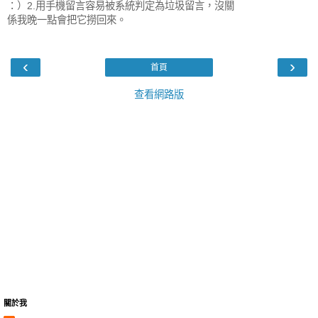
：）2.用手機留言容易被系統判定為垃圾留言，沒關
係我晚一點會把它撈回來。
‹
›
首頁
查看網路版
關於我