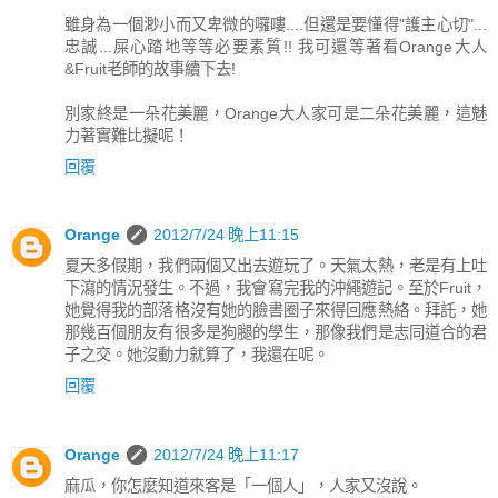
雖身為一個渺小而又卑微的囉嘍....但還是要懂得"護主心切"...
忠誠...屎心踏地等等必要素質!! 我可還等著看Orange大人
&Fruit老師的故事續下去!
別家終是一朵花美麗，Orange大人家可是二朵花美麗，這魅
力著實難比擬呢！
回覆
Orange
2012/7/24 晚上11:15
夏天多假期，我們兩個又出去遊玩了。天氣太熱，老是有上吐
下瀉的情況發生。不過，我會寫完我的沖繩遊記。至於Fruit，
她覺得我的部落格沒有她的臉書圈子來得回應熱絡。拜託，她
那幾百個朋友有很多是狗腿的學生，那像我們是志同道合的君
子之交。她沒動力就算了，我還在呢。
回覆
Orange
2012/7/24 晚上11:17
麻瓜，你怎麼知道來客是「一個人」，人家又沒說。