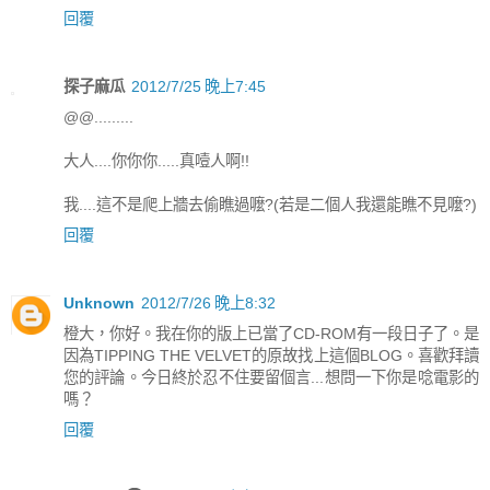
回覆
探子麻瓜
2012/7/25 晚上7:45
@@.........
大人....你你你.....真噎人啊!!
我....這不是爬上牆去偷瞧過嚒?(若是二個人我還能瞧不見嚒?)
回覆
Unknown
2012/7/26 晚上8:32
橙大，你好。我在你的版上已當了CD-ROM有一段日子了。是
因為TIPPING THE VELVET的原故找上這個BLOG。喜歡拜讀
您的評論。今日終於忍不住要留個言...想問一下你是唸電影的
嗎？
回覆