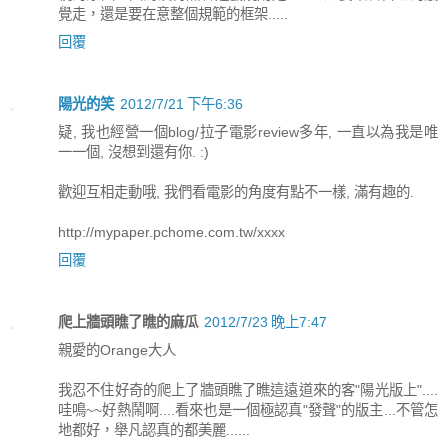
覺走，還是要在意整個規範的框架.....
回覆
陽光的笑
2012/7/21 下午6:36
疑, 我也經營一個blog/拉子電影review多年, 一直以為我是唯
一一個, 沒想到還有你. :)
歡迎互相走動哦, 我們看電影的角度有點不一樣, 滿有趣的.
http://mypaper.pchome.com.tw/xxxx
回覆
爬上牆頭瞧了瞧的麻瓜
2012/7/23 晚上7:47
親愛的Orange大人
我忍不住好奇的爬上了牆頭瞧了瞧這遠道來的客"陽光版上"....
哇鳴~~好熱鬧啊....看來也是一個極認真"發聲"的版主...不管怎
地都好，舉凡認真的都美麗......