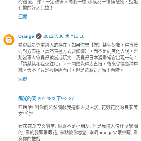
的禮儀】課，一定很多人同我一樣,想成為一個懂禮儀、進退
有據的好人兒拉！
回覆
Orange
2012/7/30 晚上11:18
禮貌就是尊重別人的存在。如果你想【撲】某個對象，得直接
向對方表達（當然表達方式要修飾），而不是向其他人說，否
則當事人會覺得被當成玩笑。我覺得日本漫畫常會出現一句：
「請某某和我交往吧」，一開始覺得太直接，後來覺得是種禮
貌。大不了只是被拒絕而已，但是能為對方留下台階。
回覆
陽光的笑
2012/8/3 下午2:37
哇哈哈! 叫你們公然調戲我這個人見人愛, 花賤花開的良家美
女! *哼*
看來麻瓜咬文嚼字, 果真不是小朋友, 但是我這人沒什麼學問
的, 看的我頭暈眼花, 差點被你忽悠. 幸虧orange火眼金睛, 看
穿你的把戲.