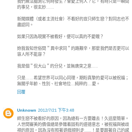
我們無法臆測它何時發生？會愛上何人？它，有時只是一瞬間
的事兒，很玄妙……
新聞媒體（或者主流社會）不看好的豈只師生戀？對同志也不
盡認同。
如果只因為現實不被看好，便可以真的不愛嚒？
妳我皆知世俗間＂異中求同＂的路艱辛，那麼我們是否更可以
容人所不能容？
我是個＂侃大山＂的分兒，並無唐突之意…..
只是……希望世界可以同心同理，期盼真摯的愛可以被祝福；
無關乎年齡、性別、社會地位…純粹的....愛。
回覆
Unknown
2012/7/21 下午3:48
師生戀不被看好的原因，因為總有一方要離去！久這麼簡單。
人世間審美的價值總是參雜着固有的道德意志，被祝福與被歧
視的原因，因為沒有照著遊戲規則走......！是要跟著自己的感