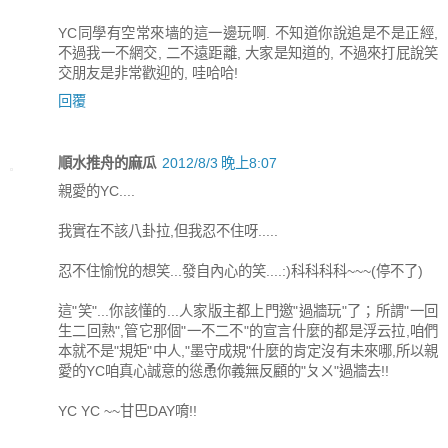
YC同學有空常來墙的這一邊玩啊. 不知道你說追是不是正經,
不過我一不網交, 二不遠距離, 大家是知道的, 不過來打屁說笑
交朋友是非常歡迎的, 哇哈哈!
回覆
順水推舟的麻瓜
2012/8/3 晚上8:07
親愛的YC....
我實在不該八卦拉,但我忍不住呀.....
忍不住愉悅的想笑...發自內心的笑....:)科科科科~~~(停不了)
這"笑"...你該懂的...人家版主都上門邀"過牆玩"了；所謂"一回
生二回熟",管它那個"一不二不"的宣言什麼的都是浮云拉,咱們
本就不是"規矩"中人,"墨守成規"什麼的肯定沒有未來哪,所以親
愛的YC咱真心誠意的慫恿你義無反顧的"ㄆㄨ"過牆去!!
YC YC ~~甘巴DAY唷!!