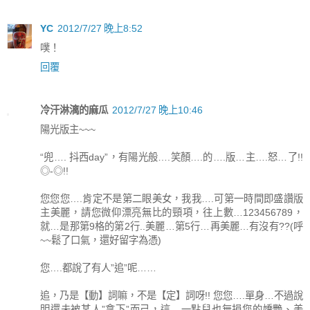
YC
2012/7/27 晚上8:52
噗！
回覆
冷汗淋漓的麻瓜
2012/7/27 晚上10:46
陽光版主~~~
“兜…. 抖西day”，有陽光般….笑顏….的….版…主….怒…了!!
◎-◎!!
您您您….肯定不是第二眼美女，我我….可第一時間即盛讚版
主美麗，請您微仰漂亮無比的頸項，往上數…123456789，
就…是那第9格的第2行..美麗…第5行…再美麗…有沒有??(呼
~~鬆了口氣，還好留字為憑)
您….都說了有人”追”呢……
追，乃是【動】詞嘛，不是【定】詞呀!! 您您….單身…不過說
明還未被某人”拿下”而己，這…一點兒也無損您的嬌艷、美