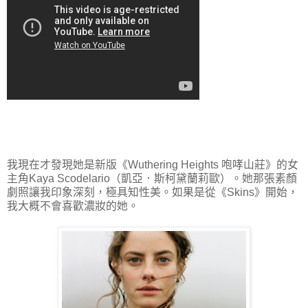
我現在才發現她是新版《Wuthering Heights 咆哮山莊》的女
主角Kaya Scodelario（凱亞．斯柯黛蘭莉歐）。她那張素顏
劇照讓我印象深刻，極具知性美。如果是從《Skins》開始，
我大概不會喜歡濃妝的她。