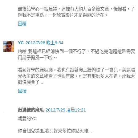
最後給學心一點建議，這裡有大約九百多篇文章，慢慢看，了
解我不是重點，一起欣賞影片才是樂趣的所在。
回覆
YC
2012/7/28 晚上9:34
哈哈 我這裡已經涼快到一個不行了，不過吃完泡麵還是需要
用扇子搧風一下啦～
看到好學的麻瓜爬，我也有跟著爬上牆偷瞧了一會兒，美麗陽
光板主的文章我看了也很有感。可是有那麼多人在追，那我大
概沒機會了...
回覆
敲邊鼓的麻瓜
2012/7/29 凌晨12:21
親愛的YC
你自個兒搧風,我只好來幫忙你點火嘍...