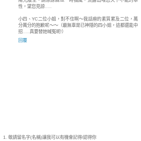
性，望您見諒…..
小四、YC二位小姐，對不住啊～我話癆的素質累及二位，萬
分萬分的抱歉呢～～（最無辜是已神隱的四小姐，這都還能中
招…..真要替她喊冤呢!）
回覆
1. 敬請留名字(名稱)讓我可以有機會記得/認得你