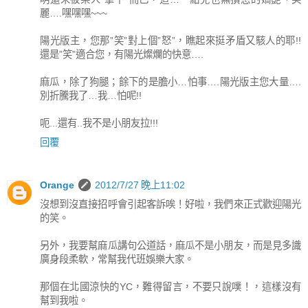
麗….嘿嘿嘿~~~
陽光版主，您那”笑”對上個”怒”，瞧起來挺矛盾又駭人的耶!!
還是”笑”適合您，有陽光燦爛的快意….
麻瓜，除了狗腿；餘下的是膽小…怕事….陽光版主您大量….
別折騰我了…我…怕呢!!
呃...還有..我不是小朋友拉!!!
回覆
Orange
2012/7/27 晚上11:02
沒想到沒直接招呼會引起客訴唉！好啦，我們來正式歡迎陽光
的笑。
另外，我要幫麻瓜講句公道話，麻瓜不是小朋友，而是見多識
廣身段柔軟，常幫我代班娛樂大家。
那個在北國涼快的YC，難得留言，不要只說噗！，這樣沒有
幫到我啦。