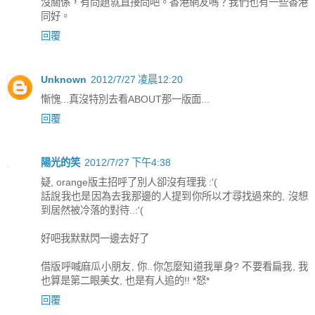
沒關係，有問題就直接問吧。香港網友嗎？我們也有一些香港
同好。
回覆
Unknown
2012/7/27 凌晨12:20
慚愧...真沒特別去看ABOUT那一版面...
回覆
陽光的笑
2012/7/27 下午4:38
疑, orange版主招呼了別人卻沒有理我 :'(
話說我也是因為去我那邊的人提到你所以才尋找過來的, 沒想
到居然被冷落的對待..:'(
好吧我默默閃一邊去好了
借版呼喊麻瓜小朋友, 你..你怎麼知道我單身? 不要看扁我, 我
也算是第二眼美女, 也是有人追的!! *怒*
回覆