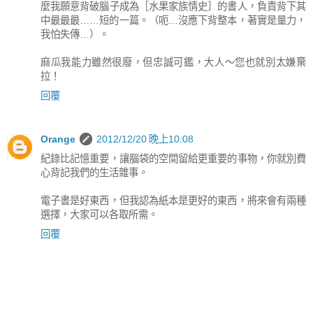
麼我願意背破腦子成為［水果家族情史］的書人，負責背下其
中最最最……短的一篇。（呃…沒應下背整本，著實是量力，
我怕失傳…）。
麻瓜我能力雖然很廢，但忠誠可鑑，大人～您也就別太嫌棄
拉！
回覆
Orange
2012/12/20 晚上10:08
紀錄比記憶重要，讓腦袋的空間留給更重要的事物，你就別費
心背記我們的生活雜事。
電子書是好東西，但我認為紙本是更好的東西，將來會有兩種
選擇，大家可以各取所需。
回覆