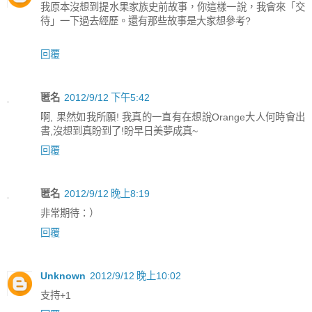
我原本沒想到提水果家族史前故事，你這樣一說，我會來「交
待」一下過去經歷。還有那些故事是大家想參考?
回覆
匿名
2012/9/12 下午5:42
啊, 果然如我所願! 我真的一直有在想說Orange大人何時會出
書,沒想到真盼到了!盼早日美夢成真~
回覆
匿名
2012/9/12 晚上8:19
非常期待：）
回覆
Unknown
2012/9/12 晚上10:02
支持+1