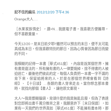
記不住的麻瓜
2012/12/20 下午4:36
Orange大人….
［水果家族情史］，讚+N…我選電子書，我喜歡方便攜帶，
但不喜歡重量。
今天12/20，是末日前夕耶!!雖然可以預言的末日，便不太可能
真成為末日，但我喜歡特別的節日，因為心情會因為節日而變
的不同。
我模糊的記得一本書［華式451度］，內容是說某個世界，擁
有書是違法的，所有擁有書的人一律要燒掉，捨不得書的人被
迫逃亡，最後他們彼此約定，每個人負責把一本書一字不漏的
背下來，保留給將來的人。於是在那個世界裡會看到【詩
經】、【十日談】…各類的書人穿來走去。當你想念那本書
時，就找向那個【書人】，讓他原文重現。
大人～我是漿糊腦袋，背頌什麼的我是無能且廢，但為了表達
對您即將出書千萬分推崇之意，我願意許下［末日保證］，如
果有一天我們的世界真如［華式451度］不能擁有書本時，那