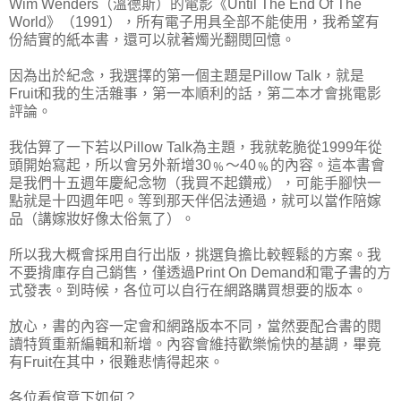
Wim Wenders（溫德斯）的電影《Until The End Of The
World》（1991），所有電子用具全部不能使用，我希望有
份結實的紙本書，還可以就著燭光翻閱回憶。
因為出於紀念，我選擇的第一個主題是Pillow Talk，就是
Fruit和我的生活雜事，第一本順利的話，第二本才會挑電影
評論。
我估算了一下若以Pillow Talk為主題，我就乾脆從1999年從
頭開始寫起，所以會另外新增30﹪～40﹪的內容。這本書會
是我們十五週年慶紀念物（我買不起鑽戒），可能手腳快一
點就是十四週年吧。等到那天伴侶法通過，就可以當作陪嫁
品（講嫁妝好像太俗氣了）。
所以我大概會採用自行出版，挑選負擔比較輕鬆的方案。我
不要揹庫存自己銷售，僅透過Print On Demand和電子書的方
式發表。到時候，各位可以自行在網路購買想要的版本。
放心，書的內容一定會和網路版本不同，當然要配合書的閱
讀特質重新編輯和新增。內容會維持歡樂愉快的基調，畢竟
有Fruit在其中，很難悲情得起來。
各位看倌意下如何？