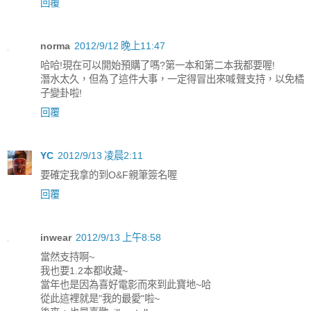
回覆
norma
2012/9/12 晚上11:47
哈哈!現在可以開始預購了嗎?第一本和第二本我都要喔!
潛水太久，但為了這件大事，一定得冒出來喊聲支持，以免橘
子變卦啦!
回覆
YC
2012/9/13 凌晨2:11
要確定我拿的到O&F親筆簽名喔
回覆
inwear
2012/9/13 上午8:58
當然支持啊~
我也要1.2本都收藏~
當年也是因為喜好電影而來到此寶地~哈
從此這裡就是"我的最愛"啦~