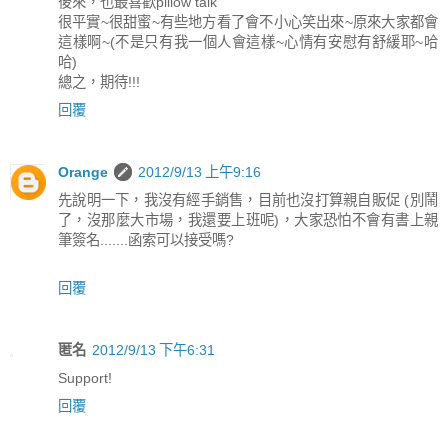
後來，也最喜歡pillow talk
很平實~很甜蜜~有些地方看了會不小心笑出來~原來大家都會
這樣啊~(不是只有我一個人會這樣~心情有安慰有舒緩耶~哈
哈)
總之，期待!!!
回覆
Orange
2012/9/13 上午9:16
先說明一下，我沒有經手銷售，目前也沒打算親自販促 (別鬧
了，沒那麼大市場，我還要上班呢)，大家恐怕不會有書上親
筆簽名.......函索可以接受嗎?
回覆
匿名
2012/9/13 下午6:31
Support!
回覆