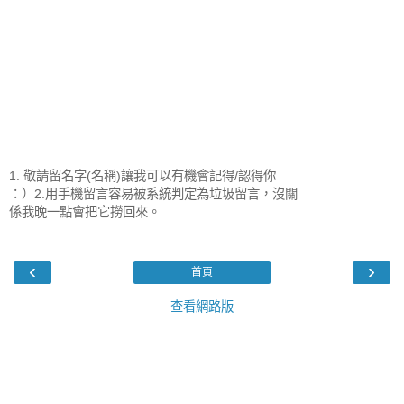
1. 敬請留名字(名稱)讓我可以有機會記得/認得你
：）2.用手機留言容易被系統判定為垃圾留言，沒關
係我晚一點會把它撈回來。
‹
›
首頁
查看網路版