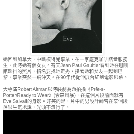
她回到加拿大，中斷模特兒事業，在一家龐克咖啡館當服務
生，此時她有個女友。有天Jean Paul Gaultier看到她在咖啡
館懸掛的照片，指名要找她走秀，接著她和女友一起到巴
黎，事業突然一飛沖天。在90年代從伸展台紅到電影銀幕。
大導演Robert Altman以時裝劇為題拍攝《Prêt-à-
Porter/Ready to Wear》(雲裳風暴)，在這個片段前面就有
Eve Salvail的身影。好笑的是，片中的男設計師曾在某個段
落很生氣地說，光頭不流行了。