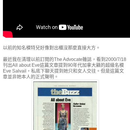
以前的知名模特兒好像對出櫃沒那麼直接大方。
最近我在清理以前訂閱的The Advocate雜誌，看到2000/7/18
刊出All about Eve這篇文章提到90年代加拿大籍的超級名模
Eve Salvail，私底下聊天提到她只和女人交往。但是這篇文
章並非她本人的正式聲明。