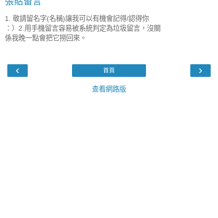
張貼留言
1. 敬請留名字(名稱)讓我可以有機會記得/認得你
：）2.用手機留言容易被系統判定為垃圾留言，沒關
係我晚一點會把它撈回來。
‹
›
首頁
查看網路版