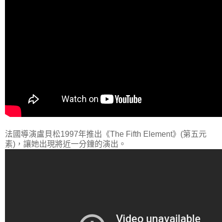
法國導演盧貝松1997年推出《The Fifth Element》(第五元
素)，讓她出現將近一分鐘的演出。