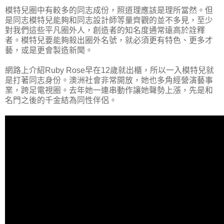
模特兒圈中有較多的同志成份，照道理應該是理所當然。但
是同志模特兒能夠和同志設計師等量齊觀的並不多見，至少
對我們這些平凡圈外人，創造者的知名度通常遠高於詮釋
者。模特兒要能夠殺出圈外名號，就必須更有特色、更多才
藝，或是更會製造新聞。
網路上介紹Ruby Rose早在12歲就出櫃，所以一入模特兒就
是打著同志身份。澳洲社會非常開放，她也多角經營演藝事
業，跨足電視圈。去年她一連串動作讓她聲勢上漲，先是和
名門之後的千金結為同性伴侶。