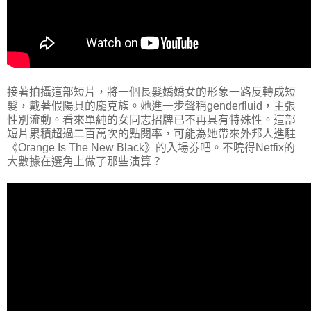
接著拍攝這部短片，將一個長髮嬌嬌女的形象一路反轉成短
髮，戴著假陽具的龐克族。她進一步聲稱genderfluid，主張
性別流動。看來單純的女同志招牌已不再具有特殊性。這部
短片累積超過二百萬次的點閱率，可能為她帶來外邦人進駐
《Orange Is The New Black》的入場劵吧。不曉得Netfix的
大數據在選角上做了那些演算？