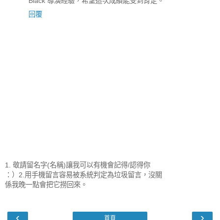
Black 導演經驗，希望這次成績能受到肯定。
回覆
1. 敬請留名字(名稱)讓我可以有機會記得/認得你
：）2.用手機留言容易被系統判定為垃圾留言，沒關
係我晚一點會把它撈回來。
‹
›
首頁