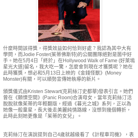
什麼時間該得獎，得獎效益如何恰到好處？我認為其中大有
學問，而Jodie Foster(茱蒂佛斯特)的公關團隊絕對是箇中好
手。她在5月4日「終於」在Hollywood Walk of Fame (好萊塢
星光大道)留名，我大吃一驚，怎麼會到現在才獲獎呢？她在
此時獲獎，想必和5月13日上映的《金錢怪獸》(Money
Monster)有關，可以順勢宣傳她執導的新片。
頒獎儀式由Kristen Stewart(克莉絲汀史都華)發表引言。她們
曾在《顫慄空間》(Panic Room)合演母女，當年克莉絲汀活
脫脫就像茱蒂的年輕翻版，經過《暮光之城》系列，正以為
她像一般童星，長大後走美麗純情路線，沒想到幾個轉折，
此時此刻她更像是「茱蒂的女兒」。
克莉絲汀在演說提到自己4歲就越級看了《計程車司機》，表