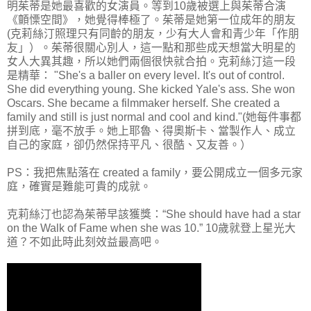
明茱蒂是她最喜歡的女演員。等到10歲被選上與茱蒂合演
《顫慄空間》，她覺得棒極了。茱蒂是她第一位成年的朋友
(克莉絲汀照理只有同齡的朋友，少有大人會和青少年「作朋
友」）。茱蒂很關心別人，這一點和那些成天想當大明星的
女人大異其趣，所以她們兩個很快就合拍。克莉絲汀這一段
是精華： "She's a baller on every level. It's out of control.
She did everything young. She kicked Yale's ass. She won
Oscars. She became a filmmaker herself. She created a
family and still is just normal and cool and kind."(她每件事都
拼到底，毫不放手。她上耶魯、得奧斯卡、當製作人、成立
自己的家庭，卻仍然保持平凡、很酷、又友善。）
PS：我把焦點落在 created a family，要公開成立一個多元家
庭，確實是難能可貴的成就。
克莉絲汀也認為茱蒂早該獲獎：“She should have had a star
on the Walk of Fame when she was 10.” 10歲就登上星光大
道？不如此時此刻效益最高吧。