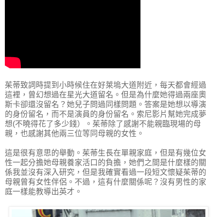
茱蒂致詞時提到小時候住在好萊塢大道附近，每天都會經過
這裡，曾幻想過在星光大道留名。但是為什麼她得過兩座奧
斯卡卻還沒留名？她兒子問過同樣問題。答案是她想以導演
的身份留名，而不是演員的身份留名。索尼影片幫她完成夢
想(不曉得花了多少錢）。茱蒂除了感謝不能親臨現場的母
親，也感謝其他兩三位等同母親的女性。
這是很有意思的舉動。茱蒂生長在單親家庭，但是有幾位女
性一起分擔她母親養家活口的負擔，她們之間是什麼樣的關
係我並沒有深入研究，但是我確實看過一段短文懷疑茱蒂的
母親曾有女性伴侶。不過，這有什麼關係呢？沒有男性的家
庭一樣能教導出英才。