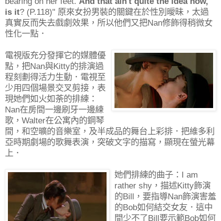
bearing on her feet.
And that ain't quite the idea now,
is it
? (P.118)" 原來女扮男裝的關鍵在於性別曖昧，太過
真實反而失去戲劇效果，所以他們又把Nan修飾得稍微女
性化一點．
電視版充分發揮它的媒體優
點，把Nan與Kitty的排演過
程刻劃得活力生動．電視至
少用四個場景交叉剪接，表
現她們如火如荼的排練：
Nan在房間一邊刷牙一邊練
歌，Walter在公寓內的鋼琴
間，和空曠的音樂室，及半成品的舞台上彩排．把維多利
亞時期劇場的歌舞表演，突破文字的描寫，顯現在螢光幕
上．
她們排練的曲子：I am
rather shy，描述Kitty飾演
的Bill，要指導Nan飾演害羞
的Bob如何結交女友．這中
間少不了Bill要示範Bob如何