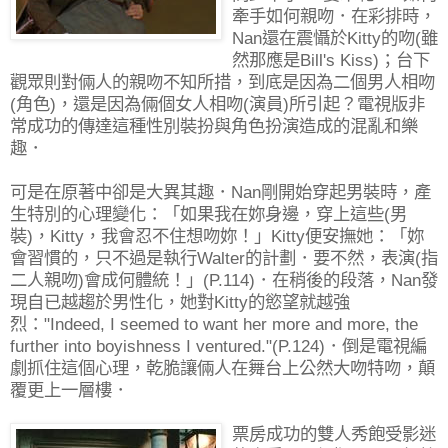
牽手如何親吻．在彩排時，
Nan還在震懾於Kitty的吻(雖
然那應是Bill's Kiss)；台下
觀眾則對倆人的親吻不知所措，到底是因為二個男人相吻
(角色)，還是因為倆個女人相吻(演員)所引起？電視版非
常成功的傳達這種性別裝扮與角色扮演造成的混亂和樂
趣．
可是在原著中卻是大異其趣．Nan剛開始穿起男裝時，產
生特別的心理變化：「如果我在妳身邊，穿上這些(男
裝)，Kitty，我會忍不住想吻妳！」Kitty便安撫她：「妳
會習慣的，只不過是執行Walter的計劃．要不然，表演(指
二人親吻)會成何體統！」(P.114)．在稍後的段落，Nan發
現自已越趨於男性化，她對Kitty的慾望就越強
烈："Indeed, I seemed to want her more and more, the
further into boyishness I ventured."(P.124)．倒是電視編
劇抓住這個心理，乾脆讓倆人在舞台上公然大吻特吻，顛
覆更上一層樓．
票房成功的雙人秀飽受影迷