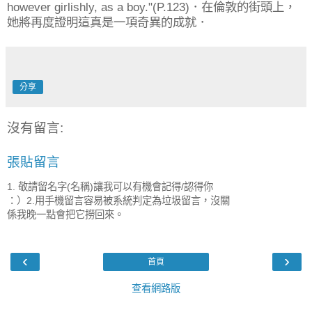
however girlishly, as a boy."(P.123)．在倫敦的街頭上，
她將再度證明這真是一項奇異的成就．
分享
沒有留言:
張貼留言
1. 敬請留名字(名稱)讓我可以有機會記得/認得你
：）2.用手機留言容易被系統判定為垃圾留言，沒關
係我晚一點會把它撈回來。
‹
›
首頁
查看網路版