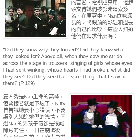
的喜愛，電視版只用一個鏡
頭交待她們被影迷追索簽
名．在原著中，Nan意味深
長的，將眼前的影迷和過去
的自己作比較，這些人知道
他們在追求什麼嗎：
"Did they know why they looked? Did they know what
they looked for? Above all, when they saw me stride
across the stage in trousers, singing of girls whose eyes
I had sent winking, whose hearts I had broken, what did
they see? Did they see that - something- that I saw in
them? (P.129)
雙人秀是Nan生命的高峰，
但緊接著就是下坡了．Kitty
曾告誡她要小心謹慎，不要
讓別人知道她們的戀情，不
過Nan的男孩子氣卻是很難
隱藏的住．一日在劇場後
台，另一對拉子工作人員邀