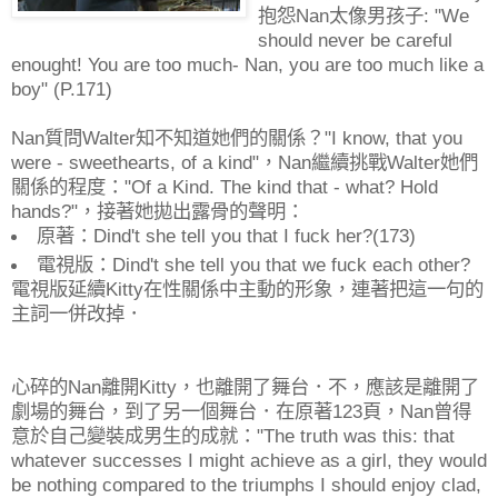
抱怨Nan太像男孩子: "We
should never be careful
enought! You are too much- Nan, you are too much like a
boy" (P.171)
Nan質問Walter知不知道她們的關係？"I know, that you
were - sweethearts, of a kind"，Nan繼續挑戰Walter她們
關係的程度："Of a Kind. The kind that - what? Hold
hands?"，接著她拋出露骨的聲明：
原著：Dind't she tell you that I fuck her?(173)
電視版：Dind't she tell you that we fuck each other?
電視版延續Kitty在性關係中主動的形象，連著把這一句的
主詞一併改掉．
心碎的Nan離開Kitty，也離開了舞台．不，應該是離開了
劇場的舞台，到了另一個舞台．在原著123頁，Nan曾得
意於自己變裝成男生的成就："The truth was this: that
whatever successes I might achieve as a girl, they would
be nothing compared to the triumphs I should enjoy clad,