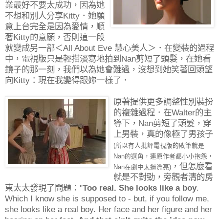
業最好不要太成功，因為她
不想和別人分享Kitty．她願
意上台完全是因為愛情，順
著Kitty的意願，否則這一段
就變成另一部＜All About Eve 慧心美人＞．在變裝的過程
中，電視版只是輕描淡寫地拍到Nan剪短了頭髮，在她看
鏡子的那一刻，我們以為她會難過，沒想到她笑著回頭望
向Kitty：現在我變得跟妳一樣了．
原著提供更多調整性別裝扮
的複雜過程．在Walter的主
導下，Nan剪短了頭髮，穿
上男裝，真的像極了男孩子
(所以有人批評電視版的敗筆就是
Nan的選角，連原作者都小小抱怨，
，但怎麼看
Nan在劇中太過漂亮)
就是不對勁，旁觀者清的房
東太太發現了問題："
Too real. She looks like a boy
.
Which I know she is supposed to - but, if you follow me,
she looks like a real boy. Her face and her figure and her