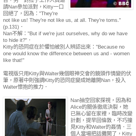
請Nan參加派對，Kitty一口
回絕了，因為："They're
not like us! They're not like us, at all. They're toms."
(p.131)．
Nan不解："But if we're just ourselves, why do we have
to hide it?"．
Kitty的恐同症在於懼怕被別人辨認出來："Because no
one would know the difference between us and - women
like that!"
電視版只用Kitty與Walter幾個眼神交會的鏡頭作情變的伏
筆，原著中則強調Kitty的恐同症變成她離開Nan，投入
Walter懷抱的推力．
Nan抽空回家探視，因為和
Alice的關係徹底決裂，她
已無心留在家裡，臨時改變
計劃，提早回倫敦，不巧撞
見Kitty和Walter的姦情．三
個人當場把話攤開了，Kitty