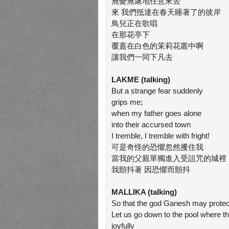
無憂無慮地任意來去
來 我們抵達在春天睡著了的彼岸
鳥兒正在歌唱
在那花亭下
覆蓋在白色的茉莉花叢中啊
讓我們一同下凡去
LAKME (talking)
But a strange fear suddenly
grips me;
when my father goes alone
into their accursed town
I tremble, I tremble with fright!
可是奇怪的恐懼忽然攫住我
當我的父親單獨進入受詛咒的城裡
我顫抖著 因恐懼而顫抖
MALLIKA (talking)
So that the god Ganesh may protec
Let us go down to the pool where 
joyfully