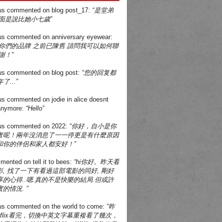
us
commented on
blog post_17
:
“是堂弟
面是說比她小七歲”
us
commented on
anniversary eyewear
:
買你們的品牌 之前已陳舊 請問我可以如何聯
謝！”
us
commented on
blog post
:
“您的回复都
了...”
us
commented on
jodie in alice doesnt
 anymore
:
“Hello”
us
commented on
2022
:
“你好，自小是你
者呢！兩年沒消息了一一停更是有什麼原因
和你的伴侶和家人都安好！”
mented on
tell it to bees
:
“hi你好。昨天看
, 找了一下有看過這部電影的同好, 剛好
的心得..嗯.真的不是快樂的結局.但或許
的情況. ”
us
commented on
the world to come
:
“昨
tflix看完，切換中英文字幕重複看了幾次，