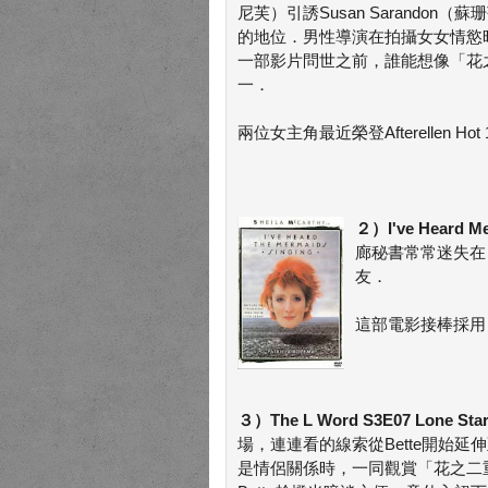
尼芙）引誘Susan Sarando
的地位．男性導演在拍攝女女情慾
一部影片問世之前，誰能想像「花
一．
兩位女主角最近榮登Afterellen Ho
２）I've Heard 
廊秘書常常迷失在
友．
這部電影接棒採
３）The L Word S3E07 Lone Star 
場，連連看的線索從Bette開始延伸
是情侶關係時，一同觀賞「花之二