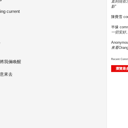
直到現在
影”
ting current
陳費雪
co
半缘
comm
一切安好。
e
Anonymo
來看Ora
Recent Comm
的將我倆喚醒
瀏覽最
任意來去