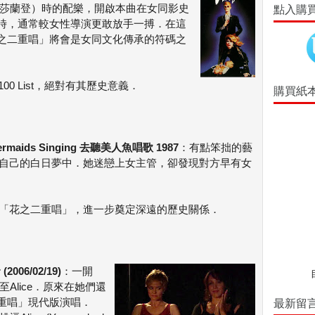
n（蘇珊莎蘭登）時的配樂，開啟本曲在女同影史
點入購
時，通常較女性導演更敢放手一搏．在這
之二重唱」將會是女同文化傳承的符碼之
t 100 List，絕對有其歷史意義．
購買紙
Mermaids Singing 去聽美人魚唱歌 1987
：有點笨拙的藝
自己的白日夢中．她迷戀上女主管，卻發現對方早有女
用「花之二重唱」，進一步奠定深遠的歷史關係．
(2006/02/19)
：一開
至Alice．原來在她們還
重唱」現代版演唱．
最新留