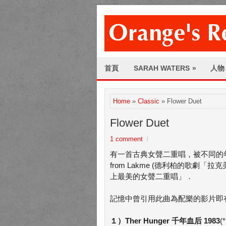
首頁
SARAH WATERS
»
人物
Home
»
Classic
» Flower Duet
Flower Duet
1 comment
有一首古典女聲二重唱，被不同的年代的女同
from Lakme (德利柏的歌
上最美的女聲二重唱」．
記憶中曾引用此曲為配樂的影片即
１）Ther Hunger 千年血后 1983
(*