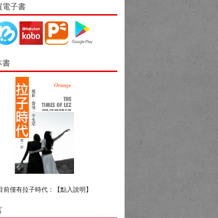
買電子書
本書
目前僅有拉子時代：
【點入說明】
言