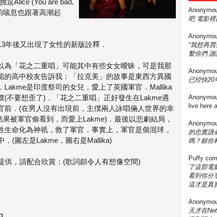
ce (You are bad,
Anonymo
ce的喘息也跟著高潮起
吧 電影裡
Anonymo
13年後又出現了女性的新版詮釋．
“我想再
繫你們 謝
以為「花之二重唱」可能其中有些女女曖昧，可是我那
Anonymo
認的高中校友告訴我：「拉克美」的故事是東西方異國
已经快20年
Lakme是印度祭司的女兒，愛上了英國軍官．Mallika
僕(不要想歪了)．「花之二重唱」正好發生在Lakme遇
Anonymo
live here
官前．(在男人沒有出現前，主僕兩人詠唱倆人世界的幸
.結果被軍官偷看到，而愛上Lakme)．最後以悲劇結局，
Anonymo
e犧牲生命化為神祇，救了軍官．事實上，軍官是個混球，
的忠實讀
(圖左是Lakme，圖右是Mallika)
嗎？願你
Puffy
com
提供，請配合欣賞：(歌詞頗令人有想像空間)
了這部電影
看到你分享
這才是真實
Anonymo
天才在Ne
g