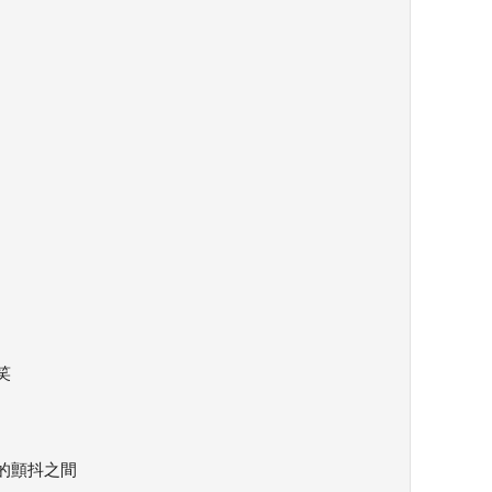
笑
的顫抖之間