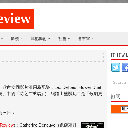
»
影視
»
其他藝術
»
社會
»
會客室
»
FOLLOW 
影片引用為配樂：Leo Delibes: Flower Duet
劇「拉克美」中的「花之二重唱」)．網路上盛讚此曲是「歌劇史
訂閱
有三部：
Review
)：Catherine Deneuve（凱薩琳丹