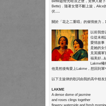
Bette趁燈光暗淡之便，竟伸入裙下挑逗Ali
Bette)．隨著女聲不斷上旋，Ali
伏.....
關於「花之二重唱」的催情效力，
以前我曾
位從未相
愛情故事．
是她的女
見英國軍
福美好..
Lakm
他竟然後悔愛上Lakme，想回到軍中．
以下主旋律的歌詞由我的高中校友
LAKME
A dense dome of jasmine
and roses clings together
flowery waterside and fresh mornin