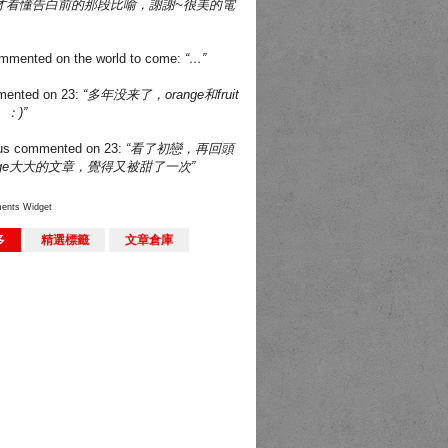
才看懂告白前的那段比喻，謝謝~很美的電
mmented on
the world to come
:
“…”
ented on
23
:
“多年没来了，orange和fruit
：)”
us
commented on
23
:
“看了初戀，再回頭
nge大大的文章，覺得又被甜了一次”
ents Widget
多
精選標籤
文章倉庫