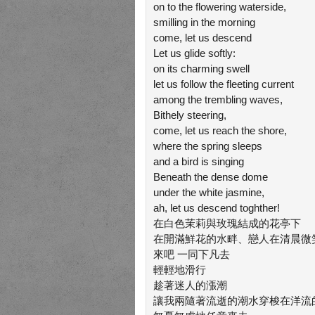
on to the flowering waterside,
smilling in the morning
come, let us descend
Let us glide softly:
on its charming swell
let us follow the fleeting current
among the trembling waves,
Bithely steering,
come, let us reach the shore,
where the spring sleeps
and a bird is singing
Beneath the dense dome
under the white jasmine,
ah, let us descend toghther!
在白色茉莉與玫瑰結成的花亭下
在開滿鮮花的水畔、戀人在清晨微
來吧 一同下凡去
輕輕地滑行
趁著迷人的漲潮
讓我兩隨著流逝的潮水穿梭在洋流