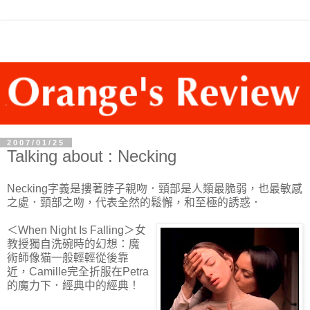
2007/01/25
Talking about : Necking
Necking字義是摟著脖子親吻．頸部是人類最脆弱，也最敏感
之處．頸部之吻，代表全然的鬆懈，和至極的誘惑．
＜When Night Is Falling＞女
教授獨自洗碗時的幻想：魔
術師像猫一般輕輕從後靠
近，Camille完全折服在Petra
的魔力下．經典中的經典！