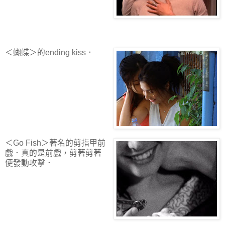
＜蝴蝶＞的ending kiss．
＜Go Fish＞著名的剪指甲前
戲．真的是前戲，剪著剪著
便發動攻擊．