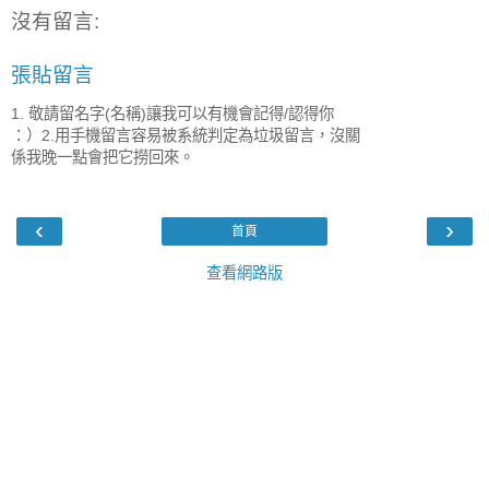
沒有留言:
張貼留言
1. 敬請留名字(名稱)讓我可以有機會記得/認得你
：）2.用手機留言容易被系統判定為垃圾留言，沒關
係我晚一點會把它撈回來。
‹
›
首頁
查看網路版