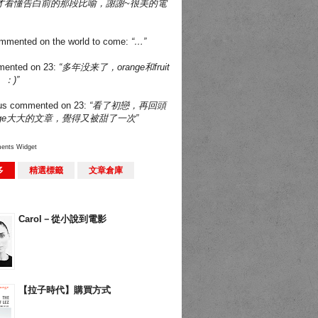
才看懂告白前的那段比喻，謝謝~很美的電
mmented on
the world to come
:
“…”
ented on
23
:
“多年没来了，orange和fruit
：)”
us
commented on
23
:
“看了初戀，再回頭
nge大大的文章，覺得又被甜了一次”
ents Widget
多
精選標籤
文章倉庫
Carol－從小說到電影
【拉子時代】購買方式