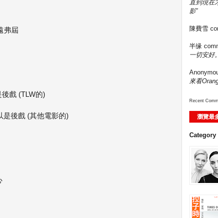
直到現在
影”
陳費雪
co
遠弗屆
半缘
comm
一切安好。
Anonymo
來看Ora
後戲 (TLW的)
Recent Comm
以是後戲 (其他電影的)
瀏覽最
Category
心