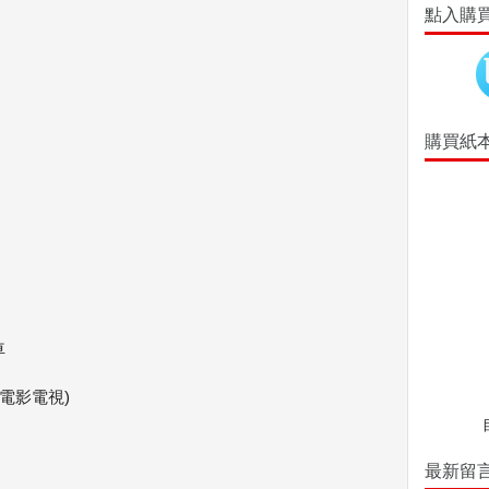
點入購
購買紙
車
他電影電視)
最新留