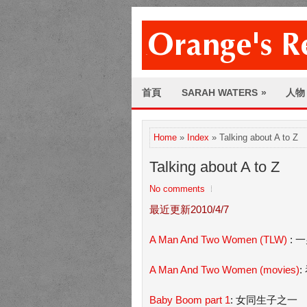
首頁
SARAH WATERS
»
人物
Home
»
Index
» Talking about A to Z
Talking about A to Z
No comments
最近更新2010/4/7
A Man And Two Women (TLW)
: 
A Man And Two Women (movies)
Baby Boom part 1
: 女同生子之一