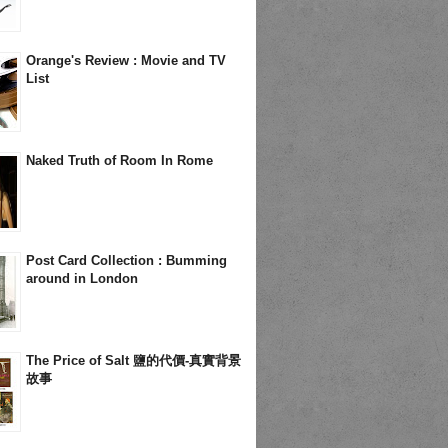
Orange's Review : Movie and TV
List
Naked Truth of Room In Rome
Post Card Collection : Bumming
around in London
The Price of Salt 鹽的代價-真實背景
故事