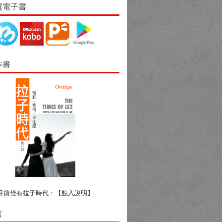
買電子書
本書
目前僅有拉子時代：
【點入說明】
言