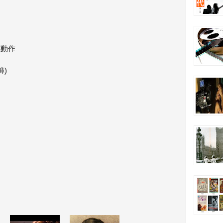
小動作
褲)