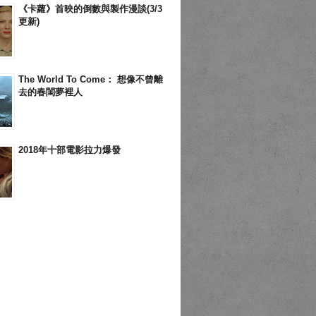
《卡蘿》首映的倒數與製作漫談(3/3
更新)
The World To Come： 想像不曾離
去的春閨夢裡人
2018年十部電影拉力爆發