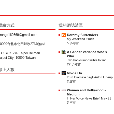
聯絡方式
我的網誌清單
range169369@gmail.com
Dorothy Surrenders
My Weekend Crush
5 小時前
10099台北市北門郵政276號信箱
A Gender Variance Who's
.O.BOX 276 Taipei Beimen
Who
aipei City, 10099 Taiwan
Two books impossible to find
22 小時前
線上人數
Movie On
23rd Giornate degli Autori Lineup
2 週前
Women and Hollywood -
Medium
In Her Voice News Brief, May 31
3 年前