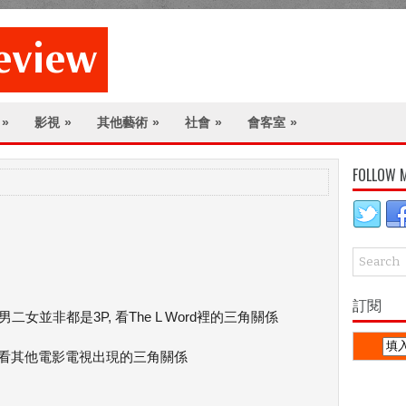
»
影視
»
其他藝術
»
社會
»
會客室
»
FOLLOW 
訂閱
一男二女並非都是3P, 看The L Word裡的三角關係
: 看其他電影電視出現的三角關係