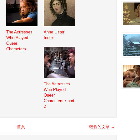
The Actresses
Anne Lister
Who Played
Index
Queer
Characters
The Actresses
Who Played
Queer
Characters：part
2
首頁
較舊的文章 →