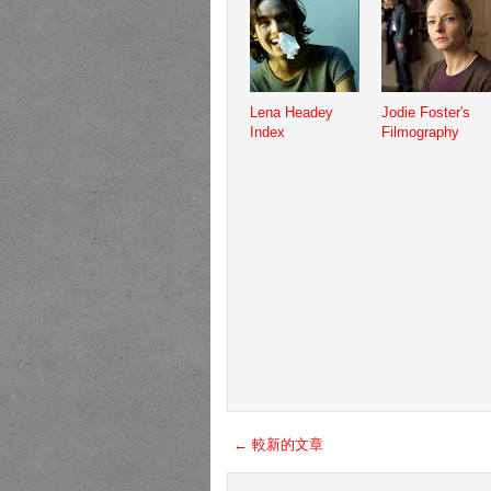
Lena Headey
Jodie Foster's
Index
Filmography
← 較新的文章