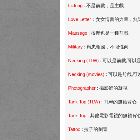
Licking
: 不是前戲，是主戲
Love Letter
：女女情書的力量，無
Massage
: 按摩也是一種前戲
Military
: 精忠報國，不限性向
Necking (TLW)
: 可以是前戲,可以是
Necking (movies)
: 可以是前戲,可
Photographer
: 攝影師的凝視
Tank Top (TLW)
: TLW的無袖背心
Tank Top
: 其他電影電視的無袖背
Tattoo
: 拉子的刺青