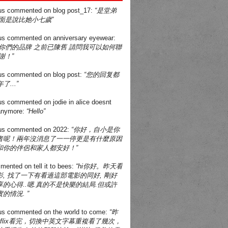
us
commented on
blog post_17
:
“是堂弟
面是說比她小七歲”
us
commented on
anniversary eyewear
:
買你們的品牌 之前已陳舊 請問我可以如何聯
謝！”
us
commented on
blog post
:
“您的回复都
了...”
us
commented on
jodie in alice doesnt
 anymore
:
“Hello”
us
commented on
2022
:
“你好，自小是你
者呢！兩年沒消息了一一停更是有什麼原因
和你的伴侶和家人都安好！”
mented on
tell it to bees
:
“hi你好。昨天看
, 找了一下有看過這部電影的同好, 剛好
的心得..嗯.真的不是快樂的結局.但或許
的情況. ”
us
commented on
the world to come
:
“昨
tflix看完，切換中英文字幕重複看了幾次，