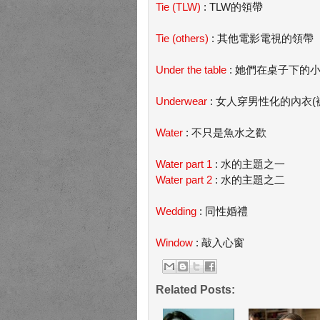
Tie (TLW)
: TLW的領帶
Tie (others)
: 其他電影電視的領帶
Under the table
: 她們在桌子下的
Underwear
: 女人穿男性化的內衣(
Water
: 不只是魚水之歡
Water part 1
: 水的主題之一
Water part 2
: 水的主題之二
Wedding
: 同性婚禮
Window
: 敲入心窗
Related Posts: