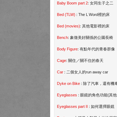
Baby Boom part 2
: 女同生子之二
Bed (TLW)
: The L Word裡的床
Bed (movies)
: 其他電影裡的床
Bench
: 象徵美好關係的公園長椅
Body Figure
: 有點年代的青春群像
Cage
: 關住／關不住的春天
Car
: 二個女人的run away car
Dyke on Bike
: 除了汽車，還有機
Eyeglasses
: 眼鏡的角色功能(其
Eyeglasses part II
: 如何選擇眼鏡