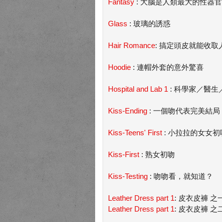
Fantasy
: 大腦是人類最大的性器官
Glass
: 玻璃的誘惑
Hair Romance
: 搞定頭皮就能收取
Hoodie
: 連帽外套的意外驚喜
Hospital and Lab 1
: 科學家／醫生
Kiss-Ending
: 一個吻代表完美結局
Kiss-Teens' First
: 小拉拉的女女初
Kiss-First
: 熟女初吻
Kiss-Testing
: 吻吻看，就知道？
Leather Dress part 1
: 皮衣皮褲 之
Leather Dress part 1
: 皮衣皮褲 之