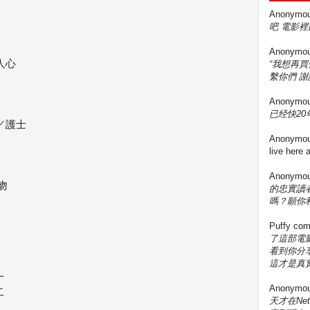
Anonymo
吧 電影裡
Anonymo
人心
“我想再
繫你們 謝
Anonymo
已经快20年
／護士
Anonymo
live here
Anonymo
吻
的忠實讀
嗎？願你
Puffy
com
了這部電影
看到你分享
這才是真實
一
Anonymo
二
天才在Ne