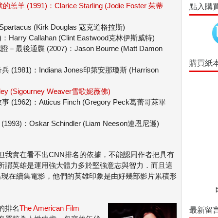
默的羔羊 (1991)：Clarice Starling (Jodie Foster 茱蒂
點入購
partacus (Kirk Douglas 寇克道格拉斯)
)：Harry Callahan (Clint Eastwood克林伊斯威特)
鬼認證－最後通牒 (2007)：Jason Bourne (Matt Damon
購買紙
法櫃奇兵 (1981)：Indiana Jones印第安那瓊斯 (Harrison
ipley (Sigourney Weaver雪歌妮薇佛)
城故事 (1962)：Atticus Finch (Gregory Peck葛蕾哥萊畢
 (1993)：Oskar Schindler (Liam Neeson連恩尼遜)
但我實在看不出CNN排名的依據，不能認同作者把具有
所謂英雄是運用強大體力多於堅強意志與智力．而且這
出現在續集電影，他們的英雄印象是由好幾部影片累積形
的排名
The American Film
最新留