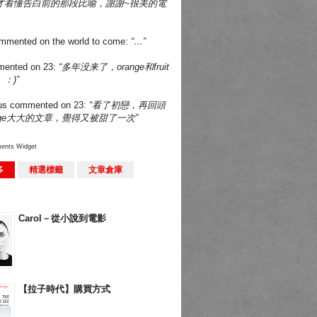
才看懂告白前的那段比喻，謝謝~很美的電
mmented on
the world to come
:
“…”
ented on
23
:
“多年没来了，orange和fruit
：)”
us
commented on
23
:
“看了初戀，再回頭
nge大大的文章，覺得又被甜了一次”
ents Widget
多
精選標籤
文章倉庫
Carol－從小說到電影
【拉子時代】購買方式