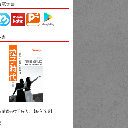
買電子書
本書
目前僅有拉子時代：
【點入說明】
言