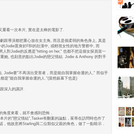
氣又重看一次本片, 實在是太棒的電影了.
論點, 編劇跟導演都把重心放在女主角, 而且是個柔弱的角色身上, 真是
Jodie置身於FBI的壯漢中, 或輕視女性的地方警察中, 而
對Jodie的反應是"hitting on her," 也都不把這個女探員當一
她, 也刻意的點出Jodie的戀父情結. Jodie & Anthony 的對手
得知, Jodie要"不再演出受害者，而是能自我掌握命運的人," 而似乎
就都是"能自我掌握命運的人."(當然銀幕下也是)
絮跟深入的講評.
的角度來看，就不會感到恐怖．
於本片的"戀父情結",Tasker有翻案的論點，茱蒂在訪問時也作了
，他故意將Starling與二位類似父親的角色，做了一點暗示．