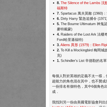
8.
The Silence of the Lambs 沈
福斯特
7.
Spartacus 萬夫莫敵 (1960)：S
6.
Dirty Harry 緊急追捕令 (1971
5.
The Bourne Ultimatum 神
麥特戴蒙)
4.
Raiders of the Lost Ark 
Ford哈里遜福特)
3.
Aliens 異形 (1979)：Ellen R
2.
To Kill a Mockingbird 梅岡
克)
1.
Schindler's List 辛德勒的名單
每個人對於英雄的定義不太一樣，
超能力的角色混在其中，也不贊成
一份排名有個特色，其中6個角色
成．
我找到另一份由美國電影協會列出