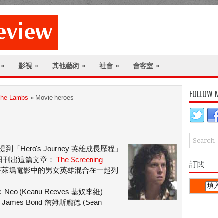
»
影視
»
其他藝術
»
社會
»
會客室
»
FOLLOW 
 the Lambs
» Movie heroes
到「Hero's Journey 英雄成長歷程」
3日刊出這篇文章：
The Screening
訂閱
好萊塢電影中的男女英雄混合在一起列
)：Neo (Keanu Reeves 基奴李維)
：James Bond 詹姆斯龐德 (Sean