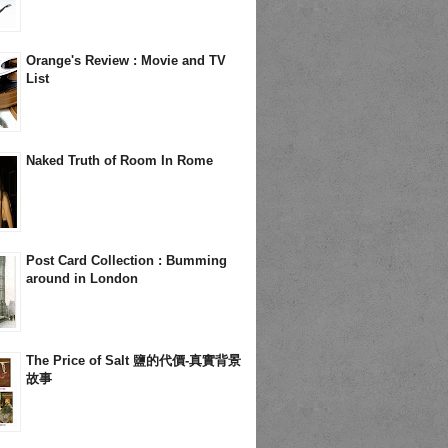
Orange's Review : Movie and TV
List
Naked Truth of Room In Rome
Post Card Collection : Bumming
around in London
The Price of Salt 鹽的代價-真實背景
故事