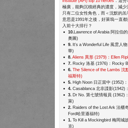
Institute (AFI) top 10 heroes
．這分
極廣，能夠沉積經典的濃度，減少
只有二位女性角色，而＜沈默的羔
意思是1991年之後，好萊塢一直
入前十大排行？
10.
Lawrence of Arabia 阿拉伯的
奧圖)
9.
It's a Wonderful Life 風雲人
華)
8.
Aliens 異形 (1979)：Ellen R
7.
Rocky 洛基 (1976)：Rocky Ba
6.
The Silence of the Lambs 沈
福斯特)
5.
High Noon 日正當中 (1952)：W
4.
Casablanca 北非諜影(1942)：R
3.
Dr No. 第七號情報員 (1962)
萊)
2.
Raiders of the Lost Ark 
Ford哈里遜福特)
1.
To Kill a Mockingbird 梅岡
克)