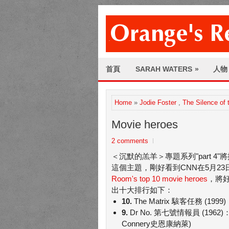
首頁
SARAH WATERS
»
人物
Home
»
Jodie Foster
,
The Silence of
Movie heroes
2 comments
＜沉默的羔羊＞專題系列"part 4"將提
這個主題，剛好看到CNN在5月2
Room's top 10 movie heroes
，將
出十大排行如下：
10.
The Matrix 駭客任務 (1999
9.
Dr No. 第七號情報員 (1962)
Connery史恩康納萊)