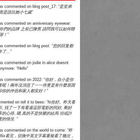
us
commented on
blog post_17
:
“是堂弟
面是說比她小七歲”
us
commented on
anniversary eyewear
:
買你們的品牌 之前已陳舊 請問我可以如何聯
謝！”
us
commented on
blog post
:
“您的回复都
了...”
us
commented on
jodie in alice doesnt
 anymore
:
“Hello”
us
commented on
2022
:
“你好，自小是你
者呢！兩年沒消息了一一停更是有什麼原因
和你的伴侶和家人都安好！”
mented on
tell it to bees
:
“hi你好。昨天看
, 找了一下有看過這部電影的同好, 剛好
的心得..嗯.真的不是快樂的結局.但或許
的情況. ”
us
commented on
the world to come
:
“昨
tflix看完，切換中英文字幕重複看了幾次，