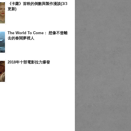
《卡蘿》首映的倒數與製作漫談(3/3
更新)
The World To Come： 想像不曾離
去的春閨夢裡人
2018年十部電影拉力爆發