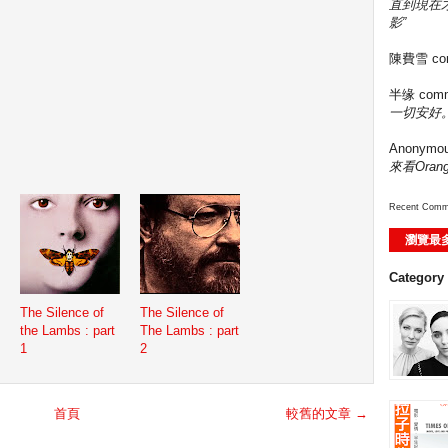
直到現在
影”
陳費雪
co
半缘
comm
一切安好。
Anonymo
來看Ora
Recent Comm
瀏覽最
Category
The Silence of
The Silence of
the Lambs : part
The Lambs : part
1
2
首頁
較舊的文章 →