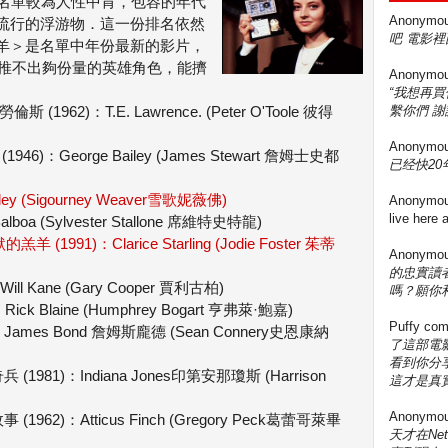
名單較為人性中肯，包容的年代
Anonymo
流行的浮游物．這一份排名依然
吧 電影裡
羊＞是名單中年份最新的影片，
都推不出夠份量的英雄角色，能擠
Anonymo
“我想再
勞倫斯 (1962)：T.E. Lawrence. (Peter O'Toole 彼得
繫你們 謝
Anonymo
物 (1946)：George Bailey (James Stewart 詹姆士史都
已经快20年
ipley (Sigourney Weaver雪歌妮薇佛)
Anonymo
live here
lboa (Sylvester Stallone 席維特史特龍)
默的羔羊 (1991)：Clarice Starling (Jodie Foster 茱蒂
Anonymo
的忠實讀
ill Kane (Gary Cooper 賈利古柏)
嗎？願你
ick Blaine (Humphrey Bogart 亨弗萊·鮑嘉)
Puffy
com
：James Bond 詹姆斯龐德 (Sean Connery史恩康納
了這部電影
看到你分享
法櫃奇兵 (1981)：Indiana Jones印第安那瓊斯 (Harrison
這才是真實
Anonymo
城故事 (1962)：Atticus Finch (Gregory Peck葛蕾哥萊畢
天才在Ne