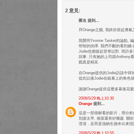
2 意見:
匿名 提到...
拜Orange之賜, 我終於鼓起勇
我贊同Yvonne Tasker的
明智的抉擇. 我們不斷的看到嬌小的
Jodie也都挺起背脊以對. 而許多男人
回事. 只有她的上司跟Anthony看重
戲真是精采.
在Orange提供的Jodie訪談中
從此以後Jodie在銀幕上的角色
謝謝Orange提供這麼多幕後花
2008/5/29 晚上10:30
Orange
提到...
這是一部很耐看的影片，用分析
別謝太早, 後面還有好幾篇. 關
澄清．反而是強納生德米出來招認
2008/5/29 晚上10:55