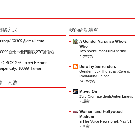
聯絡方式
我的網誌清單
range169369@gmail.com
A Gender Variance Who's
Who
Two books impossible to find
10099台北市北門郵政276號信箱
7 小時前
.O.BOX 276 Taipei Beimen
Dorothy Surrenders
aipei City, 10099 Taiwan
Gender Fuck Thursday: Cate &
Rosamund Edition
14 小時前
線上人數
Movie On
23rd Giornate degli Autori Lineup
2 週前
Women and Hollywood -
Medium
In Her Voice News Brief, May 31
3 年前