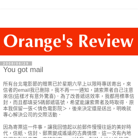
2008/06/29
You got mail
所有台北電影節的贈票已於星期六早上以限時專送寄出，來
信者的email我已刪除，我不再一一通知，請索票者自己注意
來信(這樣才有意外驚喜)．為了改善遞送效率，我都用標準信
封，而且都填妥5碼郵遞區號，希望能讓索票者及時取得．原
本我保留一張＜情色電影院＞，後來決定還是送出，明晚就
專心解決公司的交際活動．
因為寄票這一件事，讓我回憶起以前郵件慢慢往返的美好時
代，信紙、信封、郵票變成遙遠的古典情懷．這一次有內地