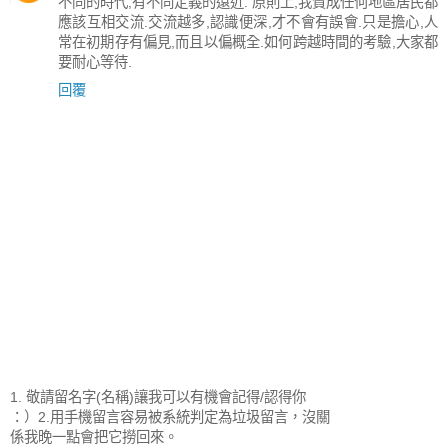
不同的時代,有不同定義的遠近. 原則上,我贊成任何地區居民都
應該互相交流.交流越多,認識便深,才不會有誤會.只是擔心,人
常在初期存有偏見,而且以偏概全.如何跨越時間的考驗,大家都
要耐心等待.
回覆
1. 敬請留名字(名稱)讓我可以有機會記得/認得你
：）2.用手機留言容易被系統判定為垃圾留言，沒關
係我晚一點會把它撈回來。