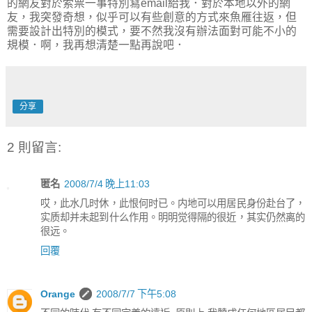
的網友對於索票一事特別寫email給我．對於本地以外的網
友，我突發奇想，似乎可以有些創意的方式來魚雁往返，但
需要設計出特別的模式，要不然我沒有辦法面對可能不小的
規模．啊，我再想清楚一點再說吧．
分享
2 則留言:
匿名
2008/7/4 晚上11:03
哎，此水几时休，此恨何时已。内地可以用居民身份赴台了，
实质却并未起到什么作用。明明觉得隔的很近，其实仍然离的
很远。
回覆
Orange
2008/7/7 下午5:08