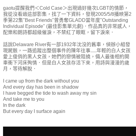
gaotu提醒我們＜Cold Case＞出現過好幾次LGBT的情節，
我從沒看過這部影集，找了一下資料，發現2005/5/8播映第2
季第22集"Best Friends"曾勇奪GLADD當年度"Outstanding
Individual Episode" (最佳影集單元劇)．作品真的非常感人，
配樂和朗詩都超級催淚，不禁紅了眼眶，留下淚來．
話說Delaware River有一部1932年沈沒的舊車，偵辦小組發
現屍骸，一路追蹤出整個事件的陳年往事.....年輕的白人女孩
愛上俊俏的黑人女孩，她們的戀情被阻撓，倆人最後相約開
車衝下河床殉情．但是白人女孩存活下來，用詩與漫漫的歲
月，等待解脫．
I came up from the dark without you
And every day has been in shadow
I have begged the tide to wash away my sin
And take me to you
In the dark
But every day I surface again