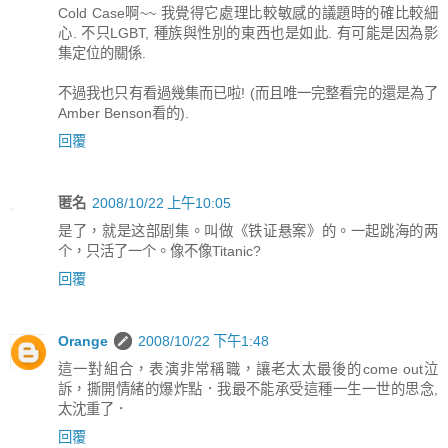
Cold Case啊~~ 我覺得它處理比較敏感的議題時的確比較細
心. 不只LGBT, 種族與性別的東西也是如此. 有可能是因為影
集定位的關係.
不過我也只有看過幾集而已啦! (而且唯一完整看完的還是為了
Amber Benson看的).
回覆
匿名
2008/10/22 上午10:05
是了，就是这部剧集。叫做《铁证悬案》的。一起跳海的两
个，只活了一个。像不像Titanic?
回覆
Orange
2008/10/22 下午1:48
這一對組合，表演非常稱職，讓老太太最後的come out泣
訴，撕開情緒的爆炸點．我最不能承受這種一生一世的思念,
太沈重了．
回覆