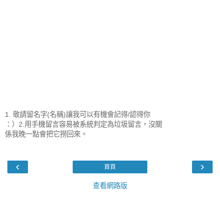
1. 敬請留名字(名稱)讓我可以有機會記得/認得你
：）2.用手機留言容易被系統判定為垃圾留言，沒關
係我晚一點會把它撈回來。
‹
›
首頁
查看網路版