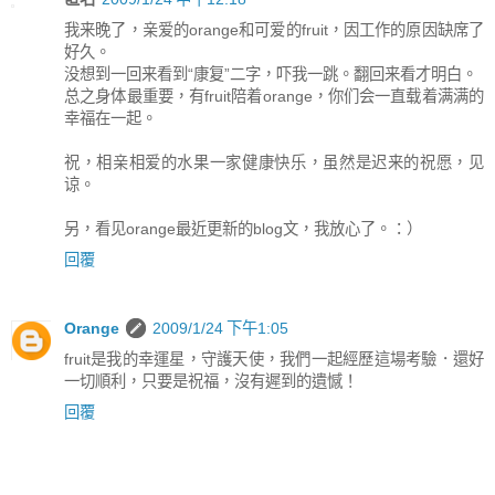
我来晚了，亲爱的orange和可爱的fruit，因工作的原因缺席了
好久。
没想到一回来看到“康复”二字，吓我一跳。翻回来看才明白。
总之身体最重要，有fruit陪着orange，你们会一直载着满满的
幸福在一起。
祝，相亲相爱的水果一家健康快乐，虽然是迟来的祝愿，见
谅。
另，看见orange最近更新的blog文，我放心了。：）
回覆
Orange
2009/1/24 下午1:05
fruit是我的幸運星，守護天使，我們一起經歷這場考驗．還好
一切順利，只要是祝福，沒有遲到的遺憾！
回覆