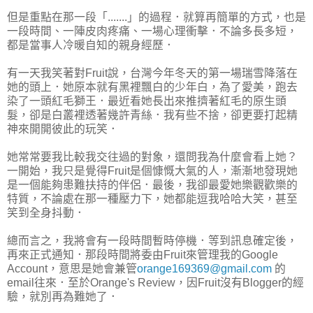
但是重點在那一段「.......」的過程．就算再簡單的方式，也是
一段時間、一陣皮肉疼痛、一場心理衝擊．不論多長多短，
都是當事人冷暖自知的親身經歷．
有一天我笑著對Fruit說，台灣今年冬天的第一場瑞雪降落在
她的頭上．她原本就有黑裡飄白的少年白，為了愛美，跑去
染了一頭紅毛獅王．最近看她長出來推擠著紅毛的原生頭
髮，卻是白叢裡透著幾許青絲．我有些不捨，卻更要打起精
神來開開彼此的玩笑．
她常常要我比較我交往過的對象，還問我為什麼會看上她？
一開始，我只是覺得Fruit是個慷慨大氣的人，漸漸地發現她
是一個能夠患難扶持的伴侶．最後，我卻最愛她樂觀歡樂的
特質，不論處在那一種壓力下，她都能逗我哈哈大笑，甚至
笑到全身抖動．
總而言之，我將會有一段時間暫時停機．等到訊息確定後，
再來正式通知．那段時間將委由Fruit來管理我的Google
Account，意思是她會兼管
orange169369@gmail.com
的
email往來．至於Orange's Review，因Fruit沒有Blogger的經
驗，就別再為難她了．