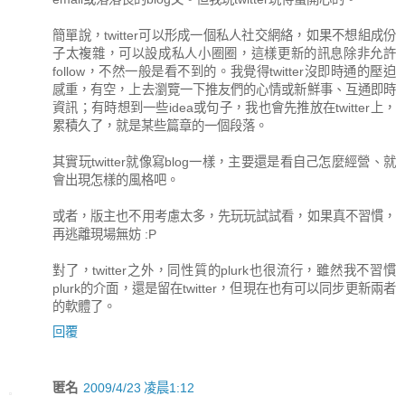
簡單說，twitter可以形成一個私人社交網絡，如果不想組成份
子太複雜，可以設成私人小圈圈，這樣更新的訊息除非允許
follow，不然一般是看不到的。我覺得twitter沒即時通的壓迫
感重，有空，上去瀏覽一下推友們的心情或新鮮事、互通即時
資訊；有時想到一些idea或句子，我也會先推放在twitter上，
累積久了，就是某些篇章的一個段落。
其實玩twitter就像寫blog一樣，主要還是看自己怎麼經營、就
會出現怎樣的風格吧。
或者，版主也不用考慮太多，先玩玩試試看，如果真不習慣，
再逃離現場無妨 :P
對了，twitter之外，同性質的plurk也很流行，雖然我不習慣
plurk的介面，還是留在twitter，但現在也有可以同步更新兩者
的軟體了。
回覆
匿名
2009/4/23 凌晨1:12