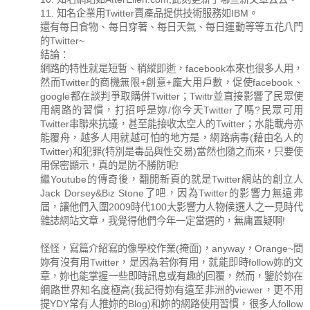
11. 知名企業用Twitter賣產品提供技術服務如IBM。
還有每日食物、每日穿著、每日天氣、每日運動等等五花八門
的Twitter~
結論：
網路的特性就是短暫、稍縱即逝，facebook本來也很多人用，
然而Twitter的商機無限+創意+龐大用戶數，促使facebook、
google都在談判爭取購併Twitter；Twittr並直接影響了民眾使
用網路的習慣，打招呼是妳/你今天Twitter了嗎?民眾可用
Twitter串聯來抗議，甚至能接收太空人的Twitter；水能載舟亦
能覆舟，越多人用就越可怕的地方是，網路病毒(藉由名人的
Twitter)和犯罪(特別是毒品與性交易)當然也隨之而來，只要使
用保密顯示，真的是防不勝防呢!
繼Youtube的傳奇後，翻開新頁的就是Twitter網站的創立人
Jack Dorsey&Biz Stone了吧，因為Twitter的影響力無遠弗
屆，讓他們入圍2009時代100大影響力人物候選人之一見時代
雜誌網站文章，我覺得他們今年一定當選的，無庸置疑啊!
怪怪，寫篇介紹寫的像學校作業(掩面)，anyway，Orange~問
妳有沒有用Twitter，是因為若你有用，就能即時follow妳的文
章，妳也能掌握一些即時訊息或有趣的回覆，然而，鑒於妳在
網路世界知名度極高(我記得妳有遠至非洲的viewer，更不用
提YDY常有人推妳的Blog)和妳的網路使用習慣，很多人follow