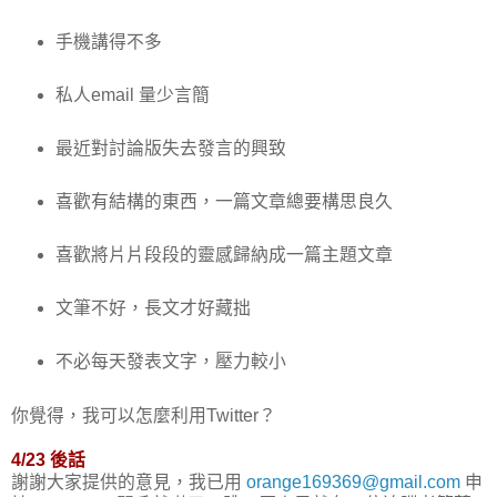
手機講得不多
私人email 量少言簡
最近對討論版失去發言的興致
喜歡有結構的東西，一篇文章總要構思良久
喜歡將片片段段的靈感歸納成一篇主題文章
文筆不好，長文才好藏拙
不必每天發表文字，壓力較小
你覺得，我可以怎麼利用Twitter？
4/23 後話
謝謝大家提供的意見，我已用
orange169369@gmail.com
申