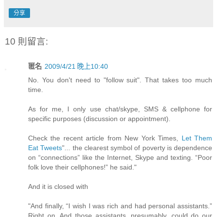
分享
10 則留言:
匿名
2009/4/21 晚上10:40
No. You don't need to "follow suit". That takes too much
time.
As for me, I only use chat/skype, SMS & cellphone for
specific purposes (discussion or appointment).
Check the recent article from New York Times,
Let Them
Eat Tweets
"... the clearest symbol of poverty is dependence
on “connections” like the Internet, Skype and texting. “Poor
folk love their cellphones!” he said."
And it is closed with
"And finally, “I wish I was rich and had personal assistants.”
Right on. And those assistants, presumably, could do our