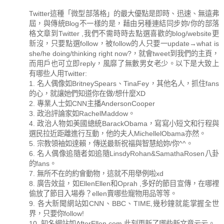
Twitter這種「微型部落格」的最大優點是即時、迅速、無遠弗
屆，與傳統Blog不一樣的是，藉由另種連結同步妳/你的部落
格文章到Twitter ,我們不需時時去點選喜歡的blog/website更
新沒，只要點選follow，被follow的人只要一update→what is
she/he doing/thinking right now?，就會tweet到我們的主頁，
而用戶也可立即reply，風靡了無數男女老少。以下是大致上
有哪些人用Twitter:
1. 名人偶像如BritneySpears、TinaFey，其他名人，抓住fans
的心，就讓她們知道你在做/想什麼XD
2. 專業人士如CNN主播AndersonCooper
3. 政治評論家如RachelMaddow。
4. 政治人物如美國總統BarackObama，寫寫小短文和行程與
選民拉近距離進行互動，他的夫人MichellelObama亦然。
5. 宗教領袖如達賴，傳送最新祝福與智慧給妳/你^^。
6. 名人偶像追隨者如追隨LinsdyRohan&SamathaRosen八卦
的fans。
7. 無所不在的約會動物，這就不用舉例啦xd
8. 廣告效益，如EllenEllen和Oprah ,多好的節目宣傳，在哪裡
偷放了節目入場券？ellen賣哪些寵物用品等等。
9. 各大新聞網站如CNN、BBC、TIME,幾秒鐘就能掌握全世
界，只要你follow!
10. 知名網站如AfterEllen.com,此刻更新了哪些新文章云云。