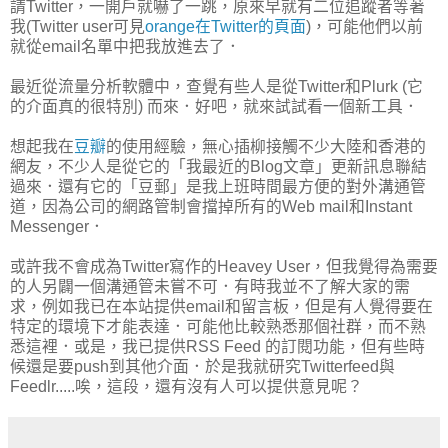
請Twitter，一開戶就嚇了一跳，原來早就有二位追蹤者等著
我(Twitter user可見
orange在Twitter的頁面
)，可能他們以前
就從email名單中把我放進去了．
最近從流量分析軟體中，查覺有些人是從Twitter和Plurk (它
的介面真的很特別) 而來．好吧，就來試試看一個新工具．
想起我在
豆瓣
的使用經驗，無心插柳接觸不少大陸和香港的
網友，不少人是從它的「我最近的Blog文章」更新訊息聯結
過來．還有它的「豆郵」是我上班時間最方便的對外溝通管
道，因為公司的網路管制會擋掉所有的Web mail和Instant
Messenger．
或許我不會成為Twitter寫作的Heavey User，但我覺得為需要
的人另闢一個溝通管未嘗不可．有時我並不了解大家的需
求，例如我已在本站提供email和留言板，但是有人覺得要在
特定的環境下才能表達．可能他比較熟悉那個社群，而不熟
悉這裡．或是，我已提供RSS Feed 的訂閱功能，但有些時
候還是要push到其他介面．於是我就研究Twitterfeed與
Feedlr.....唉，這段，還有沒有人可以提供意見呢？