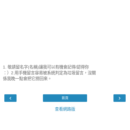
1. 敬請留名字(名稱)讓我可以有機會記得/認得你
：）2.用手機留言容易被系統判定為垃圾留言，沒關
係我晚一點會把它撈回來。
‹
›
首頁
查看網路版