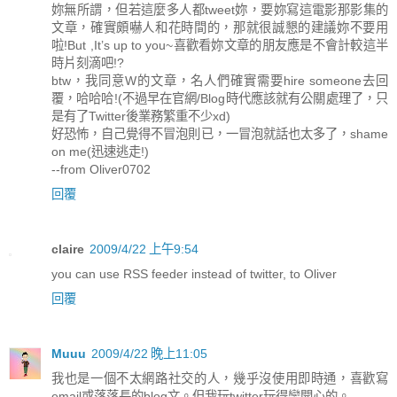
妳無所謂，但若這麼多人都tweet妳，要妳寫這電影那影集的
文章，確實頗嚇人和花時間的，那就很誠懇的建議妳不要用
啦!But ,It’s up to you~喜歡看妳文章的朋友應是不會計較這半
時片刻滴吧!?
btw，我同意W的文章，名人們確實需要hire someone去回
覆，哈哈哈!(不過早在官網/Blog時代應該就有公關處理了，只
是有了Twitter後業務繁重不少xd)
好恐怖，自己覺得不冒泡則已，一冒泡就話也太多了，shame
on me(迅速逃走!)
--from Oliver0702
回覆
claire
2009/4/22 上午9:54
you can use RSS feeder instead of twitter, to Oliver
回覆
Muuu
2009/4/22 晚上11:05
我也是一個不太網路社交的人，幾乎沒使用即時通，喜歡寫
email或落落長的blog文。但我玩twitter玩得蠻開心的。