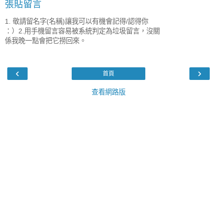
張貼留言
1. 敬請留名字(名稱)讓我可以有機會記得/認得你
：）2.用手機留言容易被系統判定為垃圾留言，沒關
係我晚一點會把它撈回來。
‹
›
首頁
查看網路版