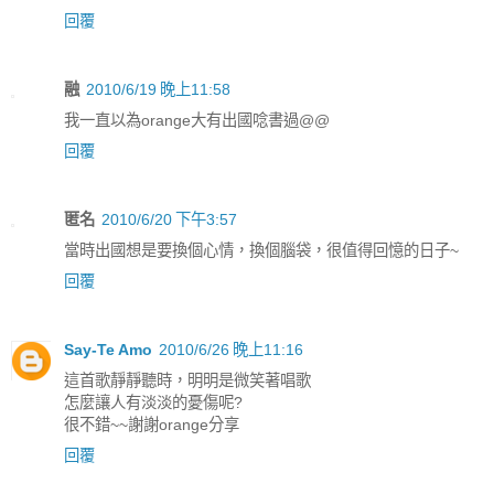
回覆
融
2010/6/19 晚上11:58
我一直以為orange大有出國唸書過@@
回覆
匿名
2010/6/20 下午3:57
當時出國想是要換個心情，換個腦袋，很值得回憶的日子~
回覆
Say-Te Amo
2010/6/26 晚上11:16
這首歌靜靜聽時，明明是微笑著唱歌
怎麼讓人有淡淡的憂傷呢?
很不錯~~謝謝orange分享
回覆