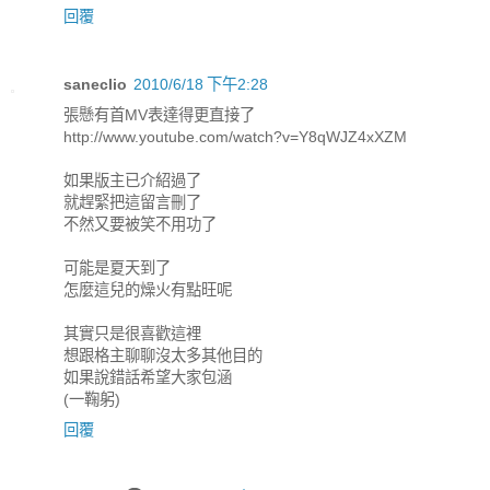
回覆
saneclio
2010/6/18 下午2:28
張懸有首MV表達得更直接了
http://www.youtube.com/watch?v=Y8qWJZ4xXZM
如果版主已介紹過了
就趕緊把這留言刪了
不然又要被笑不用功了
可能是夏天到了
怎麼這兒的燥火有點旺呢
其實只是很喜歡這裡
想跟格主聊聊沒太多其他目的
如果說錯話希望大家包涵
(一鞠躬)
回覆