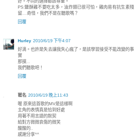
好。不同的選擇都該尊重。
PS:鹽酥雞不要吃太多，油炸類已很可怕，雞肉易有抗生素殘
留....奇怪，我們不是在聽歌嗎？
回覆
Hurley
2010/6/19 下午4:07
好滴。也許是失去讓我失心瘋了，是該學習接受不能改變的事
實
那摸...
我們聽歌吧！
回覆
匿名
2010/6/19 晚上11:43
喔 原來這首歌的MV是這樣啊
主角的表情真是恰到好處
用著不用言語的默契
給對方微微哀傷的微笑
酸酸的..
感謝分享^^