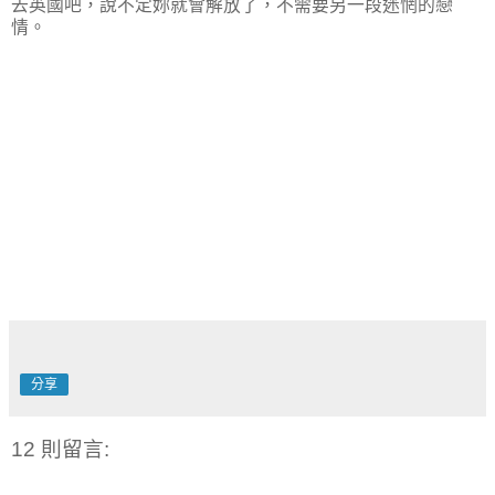
去英國吧，說不定妳就會解放了，不需要另一段迷惘的戀
情。
分享
12 則留言: