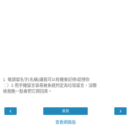
1. 敬請留名字(名稱)讓我可以有機會記得/認得你
：）2.用手機留言容易被系統判定為垃圾留言，沒關
係我晚一點會把它撈回來。
‹
›
首頁
查看網路版