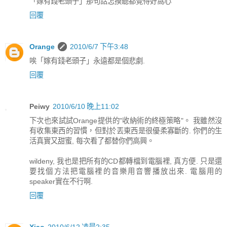
「嫁有錢老頭子」那句話怎摸聽都覺得好窩心
回覆
Orange
2010/6/7 下午3:48
唉「嫁有錢老頭子」永遠都是個悲劇.
回覆
Peiwy
2010/6/10 晚上11:02
下次也來試試Orange提供的"收納術的終極策略"。 我雖然沒
有收集東西的習慣，但對於丟東西是很優柔寡斷的. 你們的生
活真實又甜蜜, 每次看了都替你們高興。
wildeny, 我也是把所有的CD都轉檔到電腦裡, 真方便. 只是還
要找個方法把電腦裡的音樂用音響播放出來. 電腦用的
speaker實在不行啊.
回覆
Xiao
2010/6/12 凌晨2:35