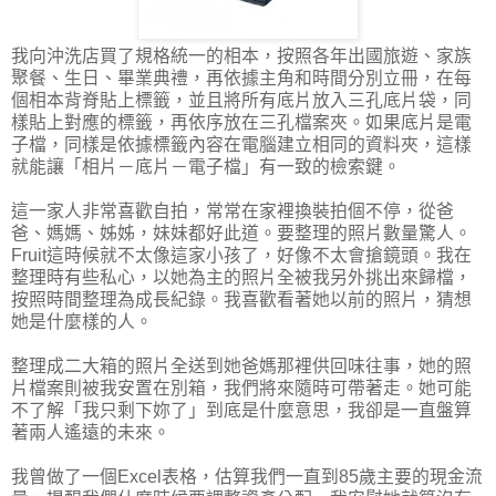
我向沖洗店買了規格統一的相本，按照各年出國旅遊、家族
聚餐、生日、畢業典禮，再依據主角和時間分別立冊，在每
個相本背脊貼上標籤，並且將所有底片放入三孔底片袋，同
樣貼上對應的標籤，再依序放在三孔檔案夾。如果底片是電
子檔，同樣是依據標籤內容在電腦建立相同的資料夾，這樣
就能讓「相片－底片－電子檔」有一致的檢索鍵。
這一家人非常喜歡自拍，常常在家裡換裝拍個不停，從爸
爸、媽媽、姊姊，妹妹都好此道。要整理的照片數量驚人。
Fruit這時候就不太像這家小孩了，好像不太會搶鏡頭。我在
整理時有些私心，以她為主的照片全被我另外挑出來歸檔，
按照時間整理為成長紀錄。我喜歡看著她以前的照片，猜想
她是什麼樣的人。
整理成二大箱的照片全送到她爸媽那裡供回味往事，她的照
片檔案則被我安置在別箱，我們將來隨時可帶著走。她可能
不了解「我只剩下妳了」到底是什麼意思，我卻是一直盤算
著兩人遙遠的未來。
我曾做了一個Excel表格，估算我們一直到85歲主要的現金流