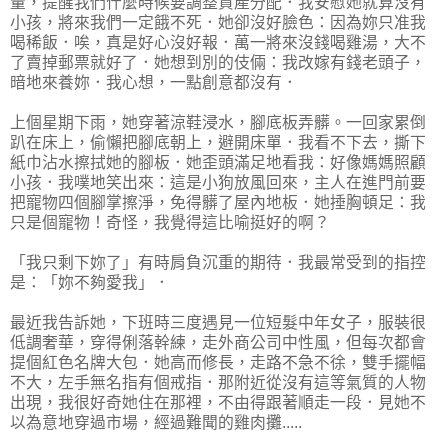
量，提醒我們什麼時候要調整資產分配．我安慰她就算沒有
小孩，將來我們一定餓不死．她卻沒好臉色：因為妳只准我
喝稀飯．唉，真是好心沒好報．萬一將來沒錢喝雞湯，大不
了賣掉郵票就好了．她想到別的伎倆：我改嫁有錢老頭子，
暗地來養妳．我心想，一點創意都沒有．
上個星期下雨，她穿著涼鞋浸水，腳底板弄髒。一回家累倒
趴在床上，偷懶把腳底朝上，避開床單．我看不下去，撕下
紙巾沾水擦拭她的腳板．她歪頭滿足地看我：好像媽媽照顧
小孩．我噗地笑出來：這是小狗放風回來，主人在進門前要
把寵物四個腳掌擦淨，免得髒了屋內地板．她捶胸頓足：我
只是個寵物！奇怪，我覺得這比喻挺好的啊？
「我只剩下妳了」有時肩負沉重的期待．我最常受到的指控
是：「妳不夠愛我」．
最近我告訴她，下班時三度遇見一位短髮中年女子，服裝很
低調奢華，穿得俐落幹練，走外商公司中性風，但每次都會
提個紅色名牌大包．她高而修長，走路不急不徐，雙手擺幅
不大，左手無名指有個戒指．那附近從沒有這等氣質的人物
出現，我很好奇她住在那裡，不由得跟著順走一段．見她不
以為意地穿過市場，經過難聞的雞肉攤.....