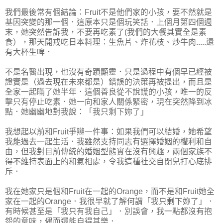
我們最後常有個結論：Fruit不是他們家的小孩，要不然就是
基因突變的那一個．這原本只是個玩笑話．上個月第四個週
末，她突然告訴我，不要再吃素了(我們的大餐其實全是素
食），那天開戒吃日本料理：生魚片、炸花枝、炒牛肉.....還
有大杯生啤．
不是名醫出現，也沒有奇蹟顯靈．只是過程中有個早已經被
證實是（過去現在未來都是）錯誤的決策再被提出，而且是
全家一起瞞了她半年．這個善良從不說謊的小孩，唯一的反
擊只有停止吃素．她一向和家人關係緊密，現在突然降到冰
點．她幽幽地對我說：「我只剩下妳了」
我想起以前和Fruit爭辯一件事：如果我們可以結婚，她希望
我能過去一起生活．我雖然支持同志有選擇婚姻的權利和自
由，但我對目前傳統的婚姻型態實在沒有興趣，兩個家族不
得不維持表面上的和氣相處，令我這種社交自閉兒打心底排
斥．
我在她家只是個和Fruit在一起的Orange，而不是和Fruit她全
家在一起的Orange．我很早就了解何謂「我只剩下妳了」．
有時候甚至是「我只有我自己」．別誤會，我一點都沒有抱
怨的意味，偶而還能自得其樂．