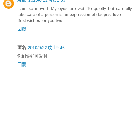
I am so moved. My eyes are wet. To quietly but carefully
take care of a person is an expression of deepest love.
Best wishes for you two!
回覆
匿名
2010/9/22 晚上9:46
你们俩好可爱啊
回覆