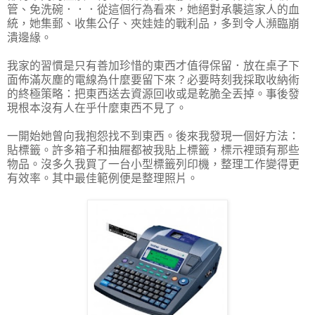
管、免洗碗．．．從這個行為看來，她絕對承襲這家人的血
統，她集郵、收集公仔、夾娃娃的戰利品，多到令人瀕臨崩
潰邊緣。
我家的習慣是只有善加珍惜的東西才值得保留．放在桌子下
面佈滿灰塵的電線為什麼要留下來？必要時刻我採取收納術
的終極策略：把東西送去資源回收或是乾脆全丟掉。事後發
現根本沒有人在乎什麼東西不見了。
一開始她曾向我抱怨找不到東西。後來我發現一個好方法：
貼標籤。許多箱子和抽屜都被我貼上標籤，標示裡頭有那些
物品。沒多久我買了一台小型標籤列印機，整理工作變得更
有效率。其中最佳範例便是整理照片。