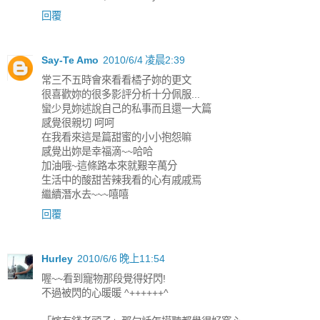
回覆
Say-Te Amo
2010/6/4 凌晨2:39
常三不五時會來看看橘子妳的更文
很喜歡妳的很多影評分析十分佩服...
蠻少見妳述說自己的私事而且還一大篇
感覺很親切 呵呵
在我看來這是篇甜蜜的小小抱怨嘛
感覺出妳是幸福滴~~哈哈
加油哦~這條路本來就艱辛萬分
生活中的酸甜苦辣我看的心有戚戚焉
繼續潛水去~~~嘻嘻
回覆
Hurley
2010/6/6 晚上11:54
喔~~看到寵物那段覺得好閃!
不過被閃的心暖暖 ^++++++^