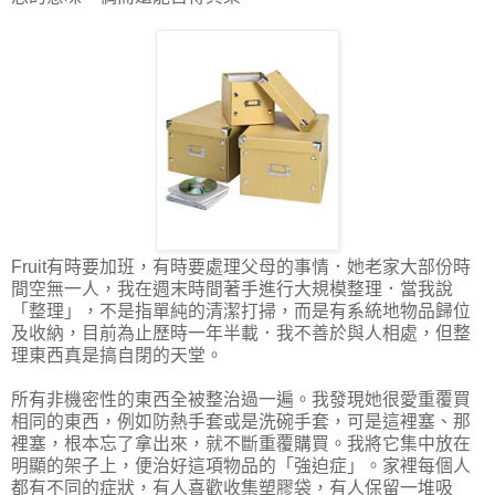
Fruit有時要加班，有時要處理父母的事情．她老家大部份時
間空無一人，我在週末時間著手進行大規模整理．當我說
「整理」，不是指單純的清潔打掃，而是有系統地物品歸位
及收納，目前為止歷時一年半載．我不善於與人相處，但整
理東西真是搞自閉的天堂。
所有非機密性的東西全被整治過一遍。我發現她很愛重覆買
相同的東西，例如防熱手套或是洗碗手套，可是這裡塞、那
裡塞，根本忘了拿出來，就不斷重覆購買。我將它集中放在
明顯的架子上，便治好這項物品的「強迫症」。家裡每個人
都有不同的症狀，有人喜歡收集塑膠袋，有人保留一堆吸