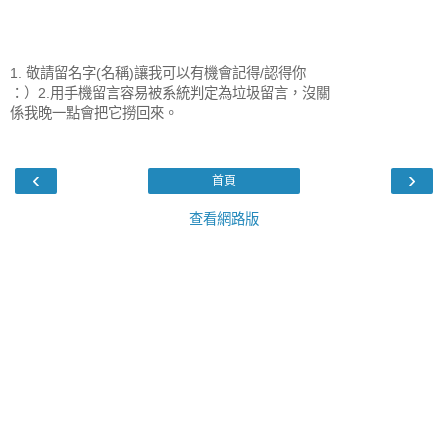
1. 敬請留名字(名稱)讓我可以有機會記得/認得你
：）2.用手機留言容易被系統判定為垃圾留言，沒關
係我晚一點會把它撈回來。
‹
›
首頁
查看網路版