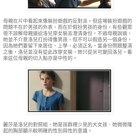
母親在片中看起來像裝扮遊戲的反對派。但這場裝扮遊戲的
問題不在於男孩的外表，而在於假扮男孩的身份。有些觀眾
很不諒解母親逼迫洛兒穿女裝去澄清身份，不過母親說過，
她並不介意洛兒打扮得像男孩，但不可以假造另一個身份，
因為她們要留下來居住、上學，必須正名。當身份問題釐清
之後，洛兒並沒有從此改穿女裝，她只從米可變回洛兒。看
來這位母親的切入點亦是中性的。
麗莎是洛兒的對照組，她是孩群裡少見的大女孩．她微微隆
起的胸部顯示較明確的性別與性的意識。