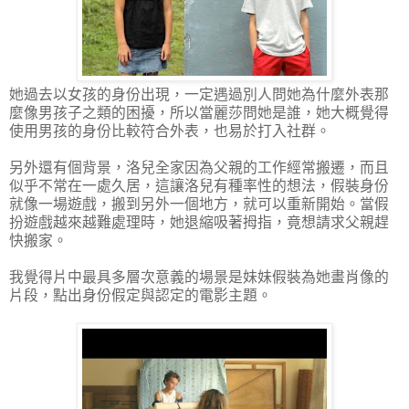
她過去以女孩的身份出現，一定遇過別人問她為什麼外表那
麼像男孩子之類的困擾，所以當麗莎問她是誰，她大概覺得
使用男孩的身份比較符合外表，也易於打入社群。
另外還有個背景，洛兒全家因為父親的工作經常搬遷，而且
似乎不常在一處久居，這讓洛兒有種率性的想法，假裝身份
就像一場遊戲，搬到另外一個地方，就可以重新開始。當假
扮遊戲越來越難處理時，她退縮吸著拇指，竟想請求父親趕
快搬家。
我覺得片中最具多層次意義的場景是妹妹假裝為她畫肖像的
片段，點出身份假定與認定的電影主題。