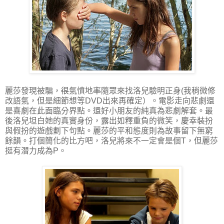
麗莎發現被騙，
很
氣憤地
率
隨眾來找洛兒驗明正身(我稍微修
改語氣，但是細節想等DVD出來再確定）。電影走向悲劇還
是喜劇在此面臨分界點。還好小朋友的純真為悲劇解套。最
後洛兒坦白她的真實身份，露出如釋重負的微笑，慶幸裝扮
與假扮的遊戲劃下句點。麗莎的平和態度則為故事留下無窮
餘韻。打個簡化的比方吧，洛兒將來不一定會是個T，但麗莎
挺有潛力成為P。