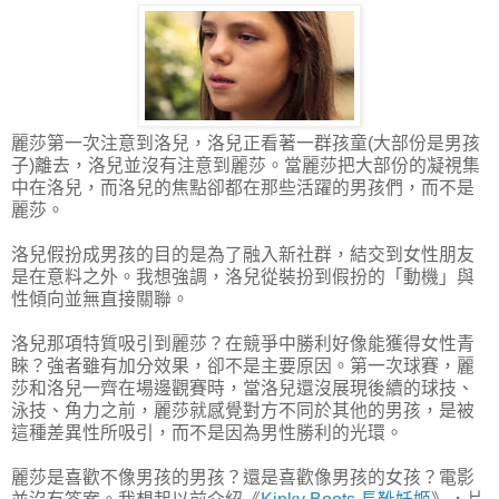
麗莎第一次注意到洛兒，洛兒正看著一群孩童(大部份是男孩
子)離去，洛兒並沒有注意到麗莎。當麗莎把大部份的凝視集
中在洛兒，而洛兒的焦點卻都在那些活躍的男孩們，而不是
麗莎。
洛兒假扮成男孩的目的是為了融入新社群，結交到女性朋友
是在意料之外。我想強調，洛兒從裝扮到假扮的「動機」與
性傾向並無直接關聯。
洛兒那項特質吸引到麗莎？在競爭中勝利好像能獲得女性青
睞？強者雖有加分效果，卻不是主要原因。第一次球賽，麗
莎和洛兒一齊在場邊觀賽時，當洛兒還沒展現後續的球技、
泳技、角力之前，麗莎就感覺對方不同於其他的男孩，是被
這種差異性所吸引，而不是因為男性勝利的光環。
麗莎是喜歡不像男孩的男孩？還是喜歡像男孩的女孩？電影