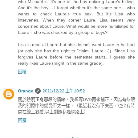
who Michaël is. It's one of the boy noticing Laure's hiding.
And it's the boy -- I forgot whether it's the same one -- who
wants to check Laure's true sex. But it's Lisa who
intervenes. When they corner Laure, Lisa seems very
concerned about Laure. What would be more humiliated for
Laure if she was checked by a group of boys?
Lisa is mad at Laure but she doesn't want Laure to be hurt
(or only she has the right to "claim" Laure ;-)). Since Lisa
forgives Laure before the semester starts, I guess she
really likes Laure (might in the same grade).
回覆
Orange
2011/12/22 上午10:52
關於驗明正身那段的情緒，我想等DVD再來補正，因為有些跟
我的記憶中的感受不太一樣．（最近我沒有下東西，也少有時
間在線上觀看,以上劇照都是網路上）
回覆