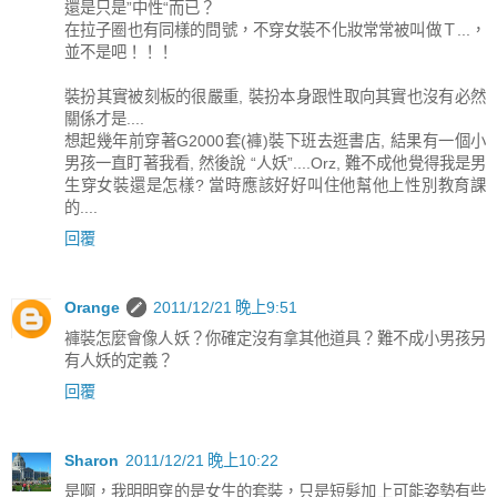
還是只是”中性“而已？
在拉子圈也有同樣的問號，不穿女裝不化妝常常被叫做Ｔ...，
並不是吧！！！
裝扮其實被刻板的很嚴重, 裝扮本身跟性取向其實也沒有必然
關係才是....
想起幾年前穿著G2000套(褲)裝下班去逛書店, 結果有一個小
男孩一直盯著我看, 然後說 “人妖”....Orz, 難不成他覺得我是男
生穿女裝還是怎樣? 當時應該好好叫住他幫他上性別教育課
的....
回覆
Orange
2011/12/21 晚上9:51
褲裝怎麼會像人妖？你確定沒有拿其他道具？難不成小男孩另
有人妖的定義？
回覆
Sharon
2011/12/21 晚上10:22
是啊，我明明穿的是女生的套裝，只是短髮加上可能姿勢有些