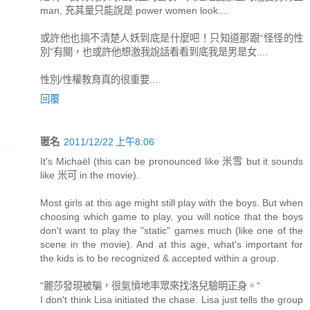
man, 充其量只能說是 power women look....
或許他也搞不清楚人妖到底是什麼吧！只知道那跟“怪怪的性
別”有關，也或許他想激我說話看看到底我是男是女....
性別/性權教育真的很重要....
回覆
匿名
2011/12/22 上午8:06
It's Michaël (this can be pronounced like 米雪 but it sounds
like 米可 in the movie).
Most girls at this age might still play with the boys. But when
choosing which game to play, you will notice that the boys
don't want to play the "static" games much (like one of the
scene in the movie). And at this age, what's important for
the kids is to be recognized & accepted within a group.
"麗莎發現被騙，很氣憤地率眾來找洛兒驗明正身。"
I don't think Lisa initiated the chase. Lisa just tells the group