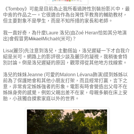
《Tomboy》可能是目前為止我所看過跨性別裝扮影片中，最
中肯的作品之一。它很適合作為台灣性平教育的輔助教材，
但主要對象不是學生，而是不知所措的家長和老師。
我一直好奇，為什麼Laure 洛兒(由Zoé Heran恰如其分地演
出)會假冒男
Mikael
Michaël(米可)？
Lisa(麗莎)先注意到洛兒，主動搭訕，洛兒遲疑一下才自我介
紹是米可。網路上的影評很少談及麗莎的凝視，我稍後會特
別討論。倒是洛兒遲疑的原因，觀眾得從其他地方找線索。
洛兒的妹妹Jeanne (可愛的Malonn Lévana飾演)提到姊姊以
前為了保護她會和其他小朋友打架，而且經常打贏，言下之
意，非常肯定姊姊強者的形象。電影有時會營造出父母不在
姊妹身旁的感覺，例如父親出差不在家，母親多躺在床上安
胎，小孩獨自摸索家庭以外的世界。