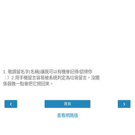
1. 敬請留名字(名稱)讓我可以有機會記得/認得你
：）2.用手機留言容易被系統判定為垃圾留言，沒關
係我晚一點會把它撈回來。
‹
›
首頁
查看網路版