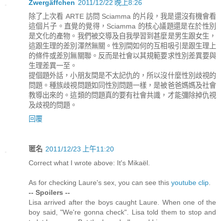
Zwergäffchen
2011/12/22 晚上8:26
除了上次看 ARTE 訪問 Sciamma 的片段，我是還沒有機會看
這個片子。直覺的覺得，Sciamma 的核心議題還是在於性別
是文化的產物。我們被交導及自我學習到甚麼是男生跟女生，
這跟生理的差別渾然無關。性別間如何的互相吸引是跟生理上
的條件或差別無關聯。反而是社會以其規範要求性別差異要與
生理差異一至。
提個題外話，小朋友間是不太記仇的，所以沒什麼性別歧視的
問題。種族歧視問題如同性別問題一樣，是被爸爸媽媽及社會
教導出來的。這類的問題真的要有社會共識，才能彌除掉仇視
及歧視的問題。
回覆
匿名
2011/12/23 上午11:20
Correct what I wrote above: It's Mikaël.
As for checking Laure's sex, you can see this
youtube clip
.
-- Spoilers --
Lisa arrived after the boys caught Laure. When one of the
boy said, "We're gonna check". Lisa told them to stop and