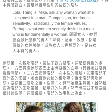
並沒有答案。我想起以前介紹《
Kinky Boots 長靴妖姬
》，片
中有段對白，最足以說明性別與裝扮的曖昧：
Lola: Thing is, Mike, ask any woman what she
likes most in a man. Compassion, tendrness,
sensitivity. Traditionally the female virtues.
Perhaps what women secretly desire is a man
who is fundamentally a woman. 問問女人，她們
最喜歡什麼樣的男人？熱情、溫柔、敏感。都是
傳統的女性美德。或許女人心裡想要的，是有女
人本質的男人。
麗莎第一次親吻洛兒，蒙住了對方雙眼，這是很有趣的處
理，一方面貫徹麗莎表面上主導凝視的立場（其實她並沒有
看得清楚），二方面提供洛兒一次中性的體驗，如果洛兒不
受外表的影響，她會喜歡女孩的相吻嗎？後來洛兒再吻麗
莎，要從第二個吻之後，性傾向才算開始產生意義。雖然我
認為洛兒的回吻帶著一點示好的味道，然而導演並不想要繼
續討論性傾向這個議題，洛兒的故事到此為止。