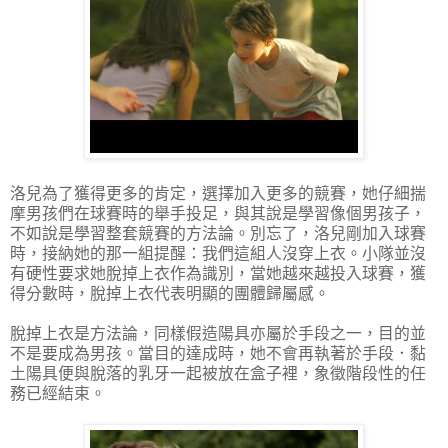
洛兒為了獲得更多的肯定，選擇加入更多的競賽，她仔細揣
摩男孩們在球賽時的舉手投足，與其說是學習像個男孩子，
不如說是學習整套競賽的方法論。別忘了，洛兒剛加入球賽
時，接納她的那一組提醒：我們這組人沒穿上衣。小隊並沒
有硬性要求她脫掉上衣作為識別，當她越來越投入球賽，獲
得分數時，脫掉上衣代表明顯的團體歸屬感。
脫掉上衣是方法論，同樣假造陽具亦屬於手段之一，目的並
不是要成為男孩。當目的達成時，她不會再執著於手段．黏
土陽具便與脫落的乳牙一起被放在盒子裡，象徵階段性的任
務已經結束。