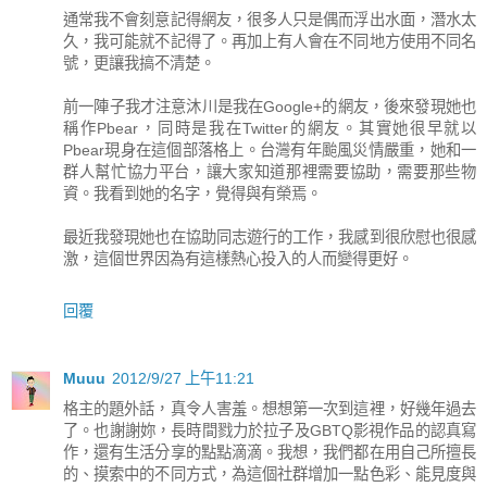
通常我不會刻意記得網友，很多人只是偶而浮出水面，潛水太
久，我可能就不記得了。再加上有人會在不同地方使用不同名
號，更讓我搞不清楚。
前一陣子我才注意沐川是我在Google+的網友，後來發現她也
稱作Pbear，同時是我在Twitter的網友。其實她很早就以
Pbear現身在這個部落格上。台灣有年颱風災情嚴重，她和一
群人幫忙協力平台，讓大家知道那裡需要協助，需要那些物
資。我看到她的名字，覺得與有榮焉。
最近我發現她也在協助同志遊行的工作，我感到很欣慰也很感
激，這個世界因為有這樣熱心投入的人而變得更好。
回覆
Muuu
2012/9/27 上午11:21
格主的題外話，真令人害羞。想想第一次到這裡，好幾年過去
了。也謝謝妳，長時間戮力於拉子及GBTQ影視作品的認真寫
作，還有生活分享的點點滴滴。我想，我們都在用自己所擅長
的、摸索中的不同方式，為這個社群增加一點色彩、能見度與