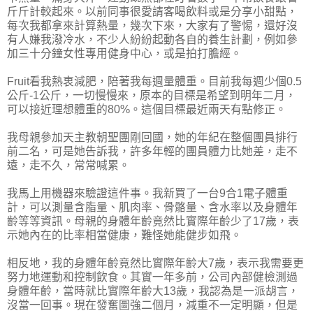
斤斤計較起來。以前同事很愛請客喝飲料或是分享小甜點，
每次我都拿來計算熱量，幾次下來，大家有了警惕，還好沒
有人嫌我潑冷水，不少人紛紛起動各自的養生計劃，例如參
加三十分鐘女性專用健身中心，或是拍打膽經。
Fruit看我熱衷減肥，陪著我每週量體重。目前我每週少個0.5
公斤-1公斤，一切慢慢來，原本的目標是希望到明年二月，
可以接近理想體重的80%。這個目標最近兩天有點修正。
我母親參加天主教朝聖團剛回國，她的年紀在整個團員排行
前二名，可是她告訴我，許多年輕的團員體力比她差，走不
遠，走不久，常常喊累。
我馬上用機器來驗證這件事。我新買了一台9合1電子體重
計，可以測量含脂量、肌肉率、骨骼量、含水率以及身體年
齡等等資訊。母親的身體年齡竟然比實際年齡少了17歲，表
示她內在的比率相當健康，難怪她能健步如飛。
相反地，我的身體年齡竟然比實際年齡大7歲，表示我需要更
努力地運動和控制飲食。其實一年多前，公司內部健檢測過
身體年齡，當時就比實際年齡大13歲，我認為是一派胡言，
沒當一回事。現在發奮圖強二個月，減重不一定明顯，但是