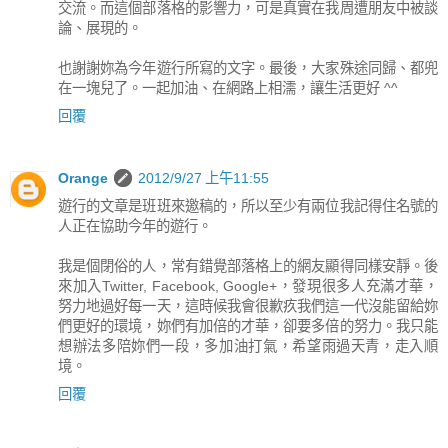
交流。而這個部落格的影響力，可是真實在我周遭朋友中被談
論、展現的。
也謝謝妳為今年遊行所寫的文字。最後，大家殊途同歸、都兜
在一塊兒了。一起加油、在網路上相濡，讓生活更好 ^^
回覆
Orange
2012/9/27 上午11:55
遊行的文章是班班來邀稿的，所以至少有兩位我記得住名號的
人正在協助今年的遊行。
我是個閉俗的人，常有錯覺部落格上的網友顯得同樣安靜。後
來加入Twitter, Facebook, Google+，發現很多人充滿才華，
努力地過好每一天，這時候我會很歉疚我們這一代沒能留給妳
們更好的環境，妳們有加倍的才華，卻要多倍的努力。我只能
想辦法多陪妳們一段，多加油打氣，希望雨過天青，走入順
境。
回覆