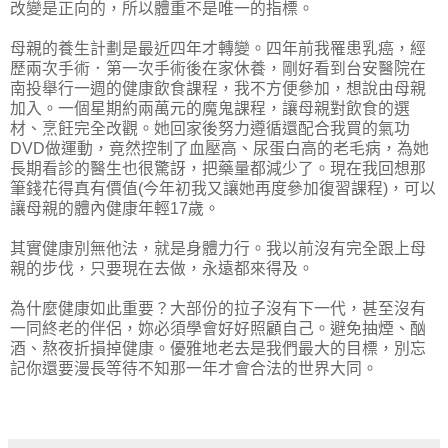
改變是正向的，所以體重不是唯一的指標。
母親的養生計劃是最近四年才轉變。四年前我罹患乳癌，經
歷兩次手術．第一次手術後在家休養，剛好看到台安醫院在
南投舉行一週的健康飲食課程，我不方便參加，想說由母親
加入。一個星期約兩萬元的魔鬼課程，讓母親對飲食的選
材、烹飪完全改觀。她回家後努力遵循還配合我買的氣功
DVD做運動，竟然控制了血壓高、尿蛋白高的老毛病，為她
長期看診的醫生也很驚訝，把藥量都減少了。現在我回想那
筆錢花得真有價值(今年初我又讓她再度參加復習課程)，可以
讓母親的體內健康年輕17歲。
其實健康別無他法，就是身體力行。我以前沒有完全跟上母
親的步伐，只要現在去做，永遠都來得及。
為什麼健康如此重要？大部份的拉子沒有下一代，甚至沒有
一同終老的伴侶，妳必須學會好好照顧自己。避免抽煙、酗
酒、熬夜折損掉健康。優雅地老去是我們最大的目標，別忘
記你還要漫長等待不知那一年才會合法的世界大同。