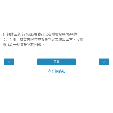
1. 敬請留名字(名稱)讓我可以有機會記得/認得你
：）2.用手機留言容易被系統判定為垃圾留言，沒關
係我晚一點會把它撈回來。
‹
›
首頁
查看網路版