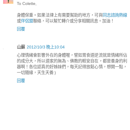
To Colette,
身體保重。如果法律上有需要幫助的地方，可與
同志諮詢熱線
或
伴侶盟
聯絡，可以幫忙轉介或分享相關訊息。加油！
回覆
山蘇
2012/10/3 晚上10:04
心理情緒會影響外在的身體喔，譬如胃食道逆流就是情緒所佔
的成分大，所以道家的無為、佛教的輕安自在，都是養身的利
器啊！各位認真的好姊妹們，每天記得放鬆心情，想開一點，
一切隨緣，天生天養:)
回覆