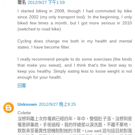
匿名
2012/9/27 下午1:59
I started biking in 2008, though I had commuted by bike
since 2002 (my only transport tool). In the beginning, I only
biked few times a month, but I got more serious in 2010
(switched to road bike).
Cycling does change me both in my health and mental
states. I have become fitter.
I really recommend people to do some exercises (the kinds
that make you sweat), and I think that's the best way to
keep you healthy. Simply eating less to loose weight is not
enough for your health.
回覆
Unknown
2012/9/27 晚上9:25
Colette
沒想到離上次你罹病已經四年，年中，整個肚子漲，沒想到是
罹患卵巢癌，手術過程，我的伴總是以淚洗面，不離不棄地，
默默承受著異性戀機制對她的冷默。Live well,這句話目前對我