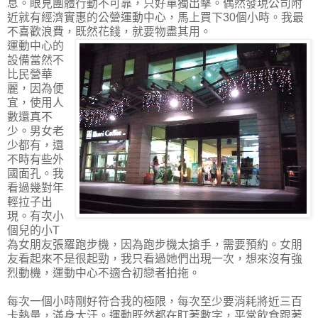
息。眼見團體行動不可靠，只好單獨出擊。偶然發現公司附
近就有經濟實惠的公營運動中心，馬上買下30個小時。我最
不喜歡浪費，既然花錢，就要物盡其用。
運動中心的
設備當然不
比民營華
麗，因為便
宜，使用人
數還真不
少。男女老
少都有，還
不時有些外
國面孔。我
看過幾對年
輕拉子出
現。有次小
個兒的小T
為女朋友張羅跑步機，因為跑步機太搶手，需要預約。女朋
友看起來不是很起勁，我只看過她們出現一次，想來沒有強
烈動機，運動中心不適合初戀者拍拖。
每次一個小時剛好符合我的極限，每次至少要消耗將近三百
卡熱量，滿身大汗。運動既然都在盯著數字，平常飲食跟著