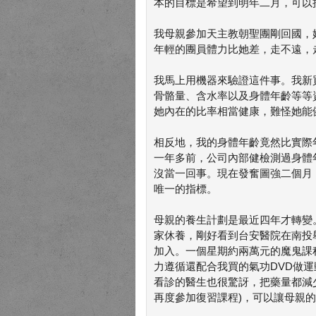
本的目標是希望到明年二月，可以
我母親參加天主教朝聖團剛回國，
年輕的團員體力比她差，走不遠，
我馬上用機器來驗證這件事。我新
骨骼量、含水率以及身體年齡等等
她內在的比率相當健康，難怪她能
相反地，我的身體年齡竟然比實際
一年多前，公司內部健檢測過身體
沒當一回事。現在發奮圖強二個月
唯一的指標。
母親的養生計劃是最近四年才轉變
家休養，剛好看到台安醫院在南投
加入。一個星期約兩萬元的魔鬼課
力遵循還配合我買的氣功DVD做
看診的醫生也很驚訝，把藥量都減
再度參加復習課程)，可以讓母親的