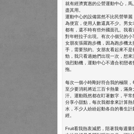
就有經濟實惠的公營運動中心，馬
盡其用。
運動中心的設備當然不比民營華麗
為便宜，使用人數還真不少。男女
都有，還不時有些外國面孔。我看
對年輕拉子出現。有次小個兒的小
女朋友張羅跑步機，因為跑步機太
手，需要預約。女朋友看起來不是
勁，我只看過她們出現一次，想來
強烈動機，運動中心不適合初戀者
拖。
每次一個小時剛好符合我的極限，
至少要消耗將近三百卡熱量，滿身
汗。運動既然都在盯著數字，平常
分享小甜點，每次我都拿來計算熱
水，不少人紛紛起動各自的養生計
經。
Fruit看我熱衷減肥，陪著我每週