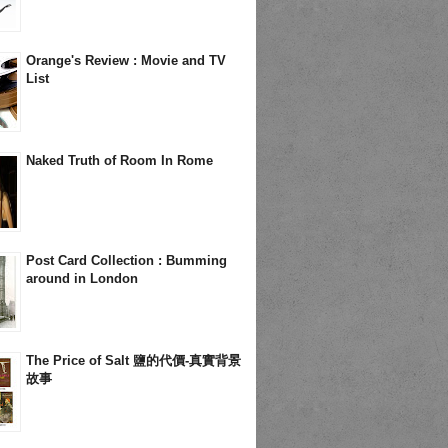
Orange's Review : Movie and TV
List
Naked Truth of Room In Rome
Post Card Collection : Bumming
around in London
The Price of Salt 鹽的代價-真實背景
故事