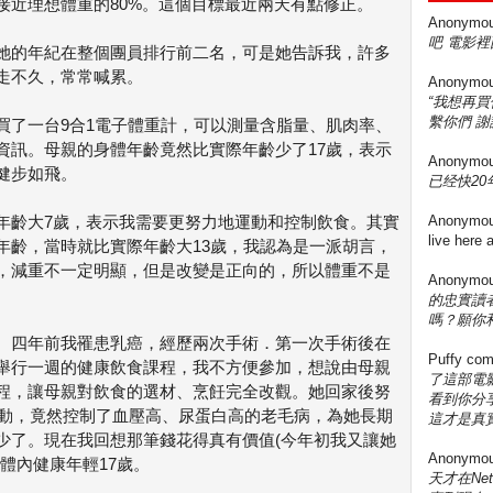
接近理想體重的80%。這個目標最近兩天有點修正。
Anonymo
吧 電影裡
她的年紀在整個團員排行前二名，可是她告訴我，許多
走不久，常常喊累。
Anonymo
“我想再
繫你們 謝
買了一台9合1電子體重計，可以測量含脂量、肌肉率、
資訊。母親的身體年齡竟然比實際年齡少了17歲，表示
Anonymo
健步如飛。
已经快20年
年齡大7歲，表示我需要更努力地運動和控制飲食。其實
Anonymo
live here
年齡，當時就比實際年齡大13歲，我認為是一派胡言，
，減重不一定明顯，但是改變是正向的，所以體重不是
Anonymo
的忠實讀
嗎？願你
。四年前我罹患乳癌，經歷兩次手術．第一次手術後在
Puffy
com
舉行一週的健康飲食課程，我不方便參加，想說由母親
了這部電影
程，讓母親對飲食的選材、烹飪完全改觀。她回家後努
看到你分享
運動，竟然控制了血壓高、尿蛋白高的老毛病，為她長期
這才是真實
少了。現在我回想那筆錢花得真有價值(今年初我又讓她
Anonymo
體內健康年輕17歲。
天才在Ne