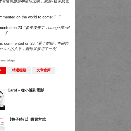
才看懂告白前的那段比喻，謝謝~很美的電
mmented on
the world to come
:
“…”
ented on
23
:
“多年没来了，orange和fruit
：)”
us
commented on
23
:
“看了初戀，再回頭
nge大大的文章，覺得又被甜了一次”
ents Widget
多
精選標籤
文章倉庫
Carol－從小說到電影
【拉子時代】購買方式