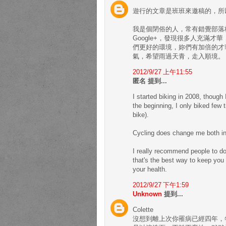
遊行的文章是班班來邀稿的，所
我是個閉俗的人，常有錯覺部落格上的
Google+，發現很多人充滿
們更好的環境，妳們有加倍的才
氣，希望雨過天青，走入順境。
2012/9/27 上午11:55
匿名 提到...
I started biking in 2008, though
the beginning, I only biked few 
bike).
Cycling does change me both in 
I really recommend people to do
that's the best way to keep you 
your health.
2012/9/27 下午1:59
Unknown
提到...
Colette
沒想到離上次你罹病已經四年，