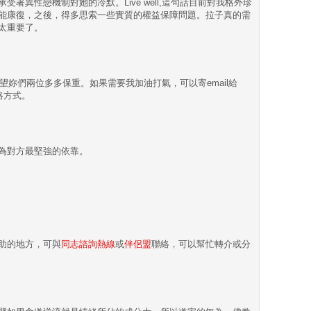
著異性戀機制對她的冷默。Live well,這句話目前對我格外珍
能康復，之後，得多思索一些實質的權益保障問題。拉子真的需
太重要了。
，希望妳們兩位多多保重。如果需要我加油打氣，可以寄email給
絡方式。
為對方最堅強的依靠。
助的地方，可與
同志諮詢熱線
或
伴侶盟
聯絡，可以幫忙轉介或分