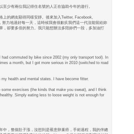
以至少有兩位我記得住名號的人正在協助今年的遊行。
網友顯得同樣安靜。後來加入Twitter, Facebook,
才華，努力地過好每一天，這時候我會很歉疚我們這一代沒能留給妳
華，卻要多倍的努力。我只能想辦法多陪妳們一段，多加油打
 I had commuted by bike since 2002 (my only transport tool). In
times a month, but I got more serious in 2010 (switched to road
my health and mental states. I have become fitter.
 some exercises (the kinds that make you sweat), and I think
healthy. Simply eating less to loose weight is not enough for
年中，整個肚子漲，沒想到是罹患卵巢癌，手術過程，我的伴總