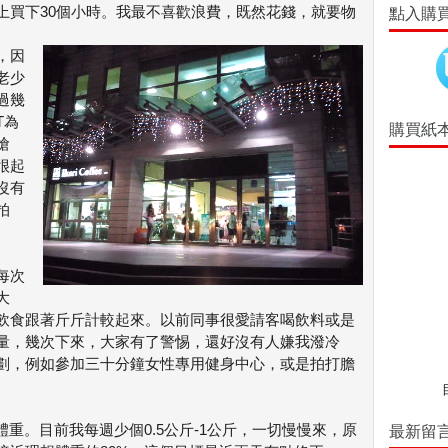
上買下30個小時。我最不喜歡浪費，既然花錢，就要物
點入購
，因
老少
過幾
T為
購買紙
搶
很起
沒有
拍
每次
大
飲食跟著斤斤計較起來。以前同事很愛請客喝飲料或是
量，幾次下來，大家有了警惕，還好沒有人嫌我潑冷
劃，例如參加三十分鐘女性專用健身中心，或是拍打膽
量體重。目前我每週少個0.5公斤-1公斤，一切慢慢來，原
最新留