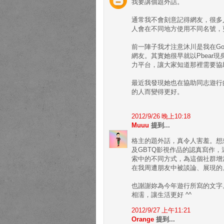
我要講個題外話。
通常我不會刻意記得網友，很多
人會在不同地方使用不同名號，
前一陣子我才注意沐川是我在Goog
網友。其實她很早就以Pbear
力平台，讓大家知道那裡需要協
最近我發現她也在協助同志遊行
的人而變得更好。
2012/9/26 晚上10:18
Muuu
提到...
格主的題外話，真令人害羞。想
及GBTQ影視作品的認真寫作
索中的不同方式，為這個社群增
在我周遭朋友中被談論、展現的
也謝謝妳為今年遊行所寫的文字
相濡，讓生活更好 ^^
2012/9/27 上午11:21
Orange
提到...