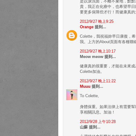
是以淚洗面，不離不棄地，默默承受
貴，我正在化療中，也希望早日
要更多保障些才行！而健康真的
2012/9/27 晚上9:25
Orange
提到...
Colette，我祝福妳早日康復
我。上方的About頁面有各種聯
2012/9/27 晚上10:17
Meow meow 提到...
健康真的很重要，才能在未來成
Colette加油。
2012/9/27 晚上11:22
Muuu
提到...
To Colette,
身體保重。如果法律上有需要幫
享相關訊息。加油！
2012/9/28 上午10:28
山蘇 提到...