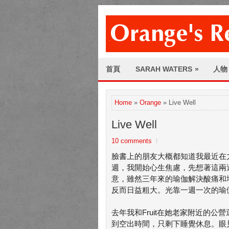
首頁
SARAH WATERS
»
人物
Home
»
Orange
» Live Well
Live Well
10 comments
臉書上的朋友大概都知道我最近在
週，我開始心生焦慮，先想著這兩
意，雖然三年來的瑜伽解決酸痛和
反而日益粗大。光靠一週一次的瑜
去年我和Fruit在她老家附近的
到空出時間，只剩下睡覺休息。眼