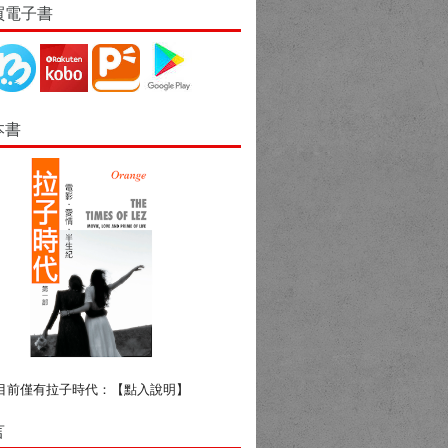
買電子書
本書
目前僅有拉子時代：
【點入說明】
言