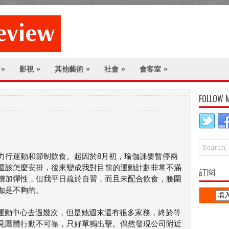
»
影視
»
其他藝術
»
社會
»
會客室
»
FOLLOW 
力行運動和節制飲食。起因於8月初，瑜伽課要暫停兩
週該怎麼安排，後來變成我對目前的運動計劃非常不滿
訂閱
增加彈性，但我平日疏於自習，而且未配合飲食，腰圍
伽是不夠的。
公營運動中心去過幾次，但是她週末還有很多家務，終於等
見團體行動不可靠，只好單獨出擊。偶然發現公司附近