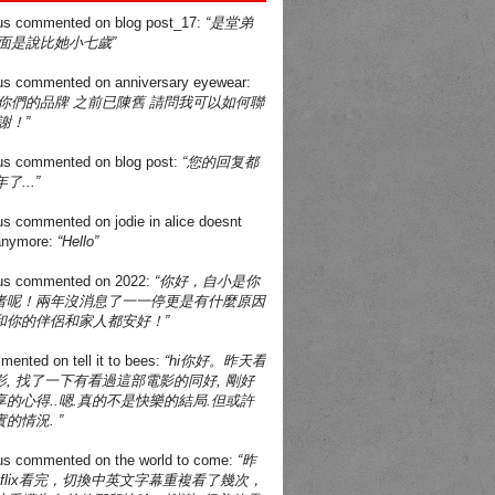
us
commented on
blog post_17
:
“是堂弟
面是說比她小七歲”
us
commented on
anniversary eyewear
:
買你們的品牌 之前已陳舊 請問我可以如何聯
謝！”
us
commented on
blog post
:
“您的回复都
了...”
us
commented on
jodie in alice doesnt
 anymore
:
“Hello”
us
commented on
2022
:
“你好，自小是你
者呢！兩年沒消息了一一停更是有什麼原因
和你的伴侶和家人都安好！”
mented on
tell it to bees
:
“hi你好。昨天看
, 找了一下有看過這部電影的同好, 剛好
的心得..嗯.真的不是快樂的結局.但或許
的情況. ”
us
commented on
the world to come
:
“昨
tflix看完，切換中英文字幕重複看了幾次，