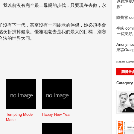
直到現在
。我以前沒有完全跟上母親的步伐，只要現在去做，永
影”
陳費雪
co
子沒有下一代，甚至沒有一同終老的伴侶，妳必須學會
半缘
comm
熬夜折損掉健康。優雅地老去是我們最大的目標，別忘
一切安好。
合法的世界大同。
Anonymo
來看Ora
Recent Comm
瀏覽最
Category
Tempting Mode
Happy New Year
Marie