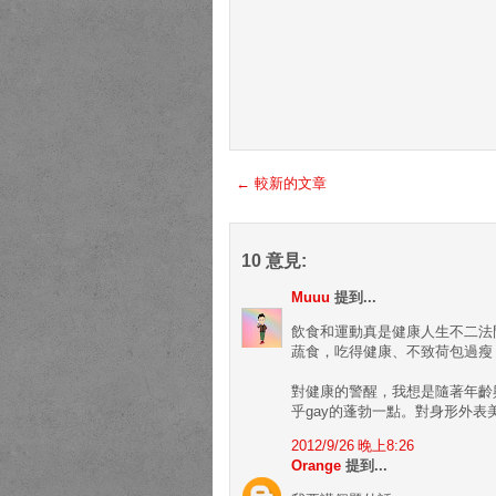
← 較新的文章
10 意見:
Muuu
提到...
飲食和運動真是健康人生不二法
蔬食，吃得健康、不致荷包過瘦
對健康的警醒，我想是隨著年齡
乎gay的蓬勃一點。對身形外
2012/9/26 晚上8:26
Orange
提到...