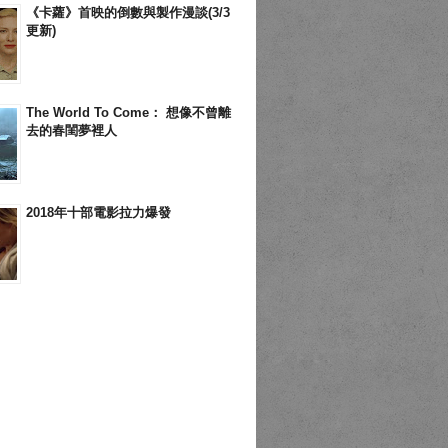
《卡蘿》首映的倒數與製作漫談(3/3
更新)
The World To Come： 想像不曾離
去的春閨夢裡人
2018年十部電影拉力爆發