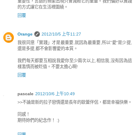
重要性，言語的頻繁出現只會減輕它的重量。我們偏好以實踐
的方式讓它在生活裡圍繞。
回覆
Orange
2012/10/5 上午11:27
我很同意「實踐」才是最重要,就因為最重要,所以"愛"是少提,
還是多提,都不會影響愛的本質。
我們每天都要互相說我愛你至少兩次以上,相信我,沒有因為這
樣濫情而被貶值。不要太擔心啊!
回覆
pascale
2012/10/6 上午10:49
>>不論是新的拉子戀情還是長年的歐蕾伴侶，都是幸福快樂。
同感！
期待妳們的紀念作！ :)
回覆