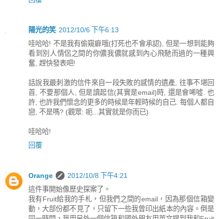
陽光的笑
2012/10/6 下午6:13
哇哈哈! 不是我有偷窺癖哦(打死也不會承認), 但是一想到能夠
看到別人情侶之間的你儂我儂就感到內心飛馳而過的一種興
奮, 趕快發表吧!
話說我最刺激的信件來自一段失敗的感情的遺產, 往事不堪回
首, 不要那個人, 但是讀起信(其實是email)時, 還是會唏噓. 也
許, 也許我們懷念的更多的時候是年輕時候的自己. 每個人都自
戀, 不是嗎? (觀眾: 呃...其實就是你而已)
哇哈哈!
回覆
Orange
2012/10/8 下午4:21
這件事開始像歷史探案了。
我有Fruit給我的手札，但我們之間的email，因為那個信箱變
動，大部份都不見了，只留下一些我曾印出紙本的內容。倒是
同一時間，我用另外一個信箱和國外朋友用英文提到我和Fruit