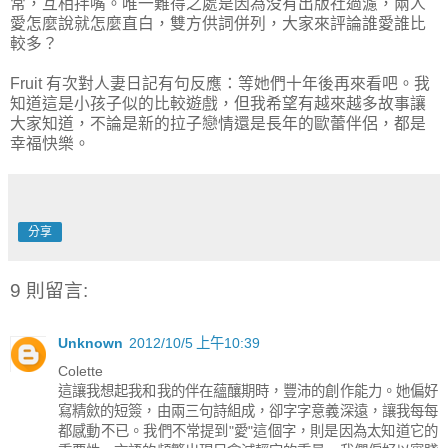
常，互相拌嘴。唯一難得之處是因為没有出版社過濾，兩人
愛怎麼說就怎麼直白，雙方供詞併列，大家來評論誰愛誰比
較多？
Fruit 有次對人妻日記有句反應：等她們十年後再來看吧。我
知道這是小孩子似的比較遊戲，但我希望有越來越多故事讓
大家知道，不論是新的拉子戀情還是長年的歐蕾伴侶，都是
幸福快樂。
分享
9 則留言:
Unknown
2012/10/5 上午10:39
Colette
這讓我想起我和我的伴在蘊釀期時，豐沛的創作能力。她偏好
寫精歛的短簽，由兩三句詩組成，卻字字意義深遠，讓我每每
都感動不已。我們不常提到"愛"這個字，則是因為太知道它的