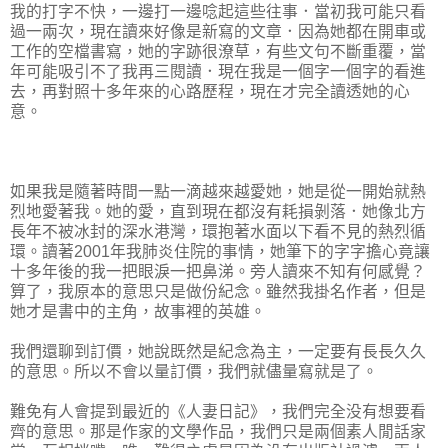
我的打字不快，一邊打一邊唸起這些往事．當初我可能只看
過一兩次，現在讀來好像是新寫的文章．因為她都在開車或
工作的空檔書寫，她的字跡很潦草，有些文句不斷重覆，當
年可能吸引不了我再三閱讀．現在我是一個字一個字的看進
去，再對照十多年來的心路歷程，現在才完全讀透她的心
意。
如果我是隨著時間一點一滴越來越愛她，她是從一開始就熱
烈地愛著我。她的愛，直到現在都沒有耗損剝落．她像北方
長年不被冰封的深水港灣，環抱著水面以下看不見的熱烈循
環。讀著2001年我肺炎住院的事情，她筆下的字字擔心竟讓
十多年後的我一把眼淚一把鼻涕。旁人讀來不知有何感覺？
算了，我原本的意思只是做份紀念。雖然我掛名作者，但是
她才是書中的主角，故事裡的英雄。
我們還聊到訂價，她說既然是紀念為主，一定要有長長久久
的意思。所以不會以量訂價，我們就儘量寫就是了。
難免有人會提到最近的《人妻日記》，我們完全没有想要看
齊的意思。那是作家的文學作品，我們只是兩個素人閒話家