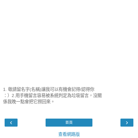
1. 敬請留名字(名稱)讓我可以有機會記得/認得你
：）2.用手機留言容易被系統判定為垃圾留言，沒關
係我晚一點會把它撈回來。
‹
›
首頁
查看網路版