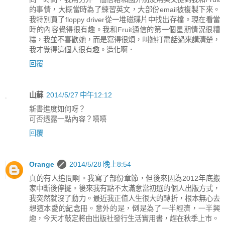
的事情，大概當時為了練習英文，大部份email被複製下來。
我特別買了floppy driver從一堆磁碟片中找出存檔。現在看當
時的內容覺得很有趣。我和Fruit通信的第一個星期情況很糟
糕，我並不喜歡她，而是寫得很煩，叫她打電話過來講清楚，
我才覺得這個人很有趣。造化啊．
回覆
山蘇
2014/5/27 中午12:12
新書進度如何呀？
可否透露一點內容？嘻嘻
回覆
Orange
2014/5/28 晚上8:54
真的有人追問啊。我寫了部份章節，但後來因為2012年底搬
家中斷後停擺。後來我有點不太滿意當初選的個人出版方式，
我突然就沒了動力。最近我正值人生很大的轉折，根本無心去
想這本愛的紀念冊。意外的是，倒是為了一半經濟，一半興
趣，今天才敲定將由出版社發行生活實用書，趕在秋季上市。