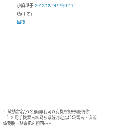
小麻瓜子
2012/12/24 中午12:12
喳(ㄗㄜ).....
回覆
1. 敬請留名字(名稱)讓我可以有機會記得/認得你
：）2.用手機留言容易被系統判定為垃圾留言，沒關
係我晚一點會把它撈回來。