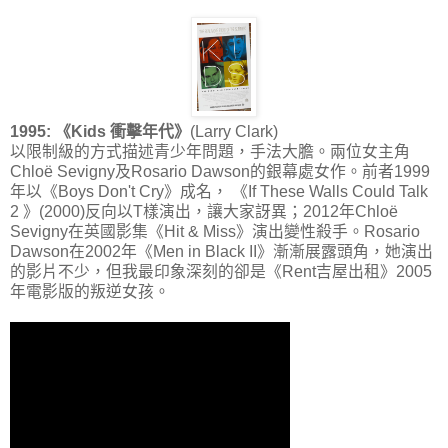
1995: 《Kids 衝擊年代》
(Larry Clark)
以限制級的方式描述青少年問題，手法大膽。兩位女主角
Chloë Sevigny及Rosario Dawson的銀幕處女作。前者1999
年以《Boys Don't Cry》成名， 《If These Walls Could Talk
2 》(2000)反向以T樣演出，讓大家訝異；2012年Chloë
Sevigny在英國影集《Hit & Miss》演出變性殺手。Rosario
Dawson在2002年《Men in Black II》漸漸展露頭角，她演出
的影片不少，但我最印象深刻的卻是《Rent吉屋出租》2005
年電影版的叛逆女孩。