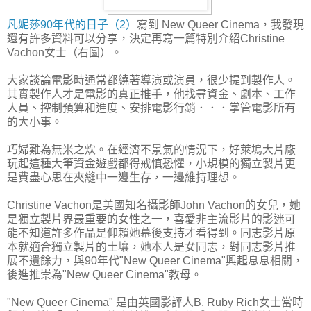
凡妮莎90年代的日子（2）
寫到 New Queer Cinema，我發現
還有許多資料可以分享，決定再寫一篇特別介紹Christine
Vachon女士（右圖）。
大家談論電影時通常都繞著導演或演員，很少提到製作人。
其實製作人才是電影的真正推手，他找尋資金、劇本、工作
人員、控制預算和進度、安排電影行銷．．．掌管電影所有
的大小事。
巧婦難為無米之炊。在經濟不景氣的情況下，好萊塢大片廠
玩起這種大筆資金遊戲都得戒慎恐懼，小規模的獨立製片更
是費盡心思在夾縫中一邊生存，一邊維持理想。
Christine Vachon是美國知名攝影師John Vachon的女兒，她
是獨立製片界最重要的女性之一，喜愛非主流影片的影迷可
能不知道許多作品是仰賴她幕後支持才看得到。同志影片原
本就適合獨立製片的土壤，她本人是女同志，對同志影片推
展不遺餘力，與90年代"New Queer Cinema"興起息息相關，
後進推崇為"New Queer Cinema"教母。
"New Queer Cinema" 是由英國影評人B. Ruby Rich女士當時