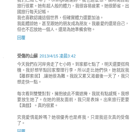
旅行很累。她有超人般的體力，我很容易疲累。她很節省，出
國旅行每天記帳。
我也喜歡認識這個世界，但確實體力還要加油。
我能體諒她，甚至跟她的朋友成為朋友。我最愛的還是自己，
但也不忍放她一個人。還是為她準備食物。
回覆
受傷的山蘇
2013/4/15 凌晨3:42
今天我們在河岸旁走了七小時。到家都七點了，明天還要搭飛
機。我好想早點回家整理行李，所以走比她們快，她就說我
【離群索居】,讓她很為難。我說又累又渴最後一天了，我只
想走快一點。
每次看到雙雙對對，擁抱彼此不需遮掩，我就有點感慨。我想
要放生她了。在她的朋友面前，我只是表妹。出來旅行更要
【演戲】。真的很累。
究竟愛情能幹嗎？她很優秀也是疼我，只是我這次真的受傷
了。
回覆