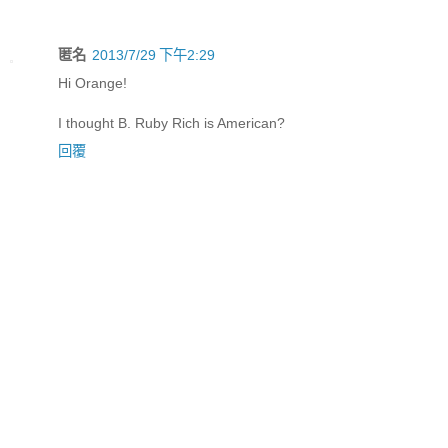
匿名
2013/7/29 下午2:29
Hi Orange!
I thought B. Ruby Rich is American?
回覆