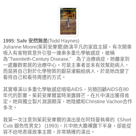
1995: Safe 安然無恙
(Todd Haynes)
Julianne Moore(茱莉安摩爾)飾演平凡的家庭主婦，有次開車
吸入有害物質意外引發一連串多重化學敏感症，被稱
為"Twentieth-Century Disease." 為了治療病症，她離家到
一處離群索居的治療中心。可是主事者並未有效幫助病人，
而是將自己對於化學物質的厭惡灌輸給病人，於是她改變了
看待自己和看待周遭的方式。
其實導演以多重化學敏感症暗喻AIDS，另類回顧AIDS在80
年代的影響。茱莉安摩爾當時漸露鋒芒，在片中演出獲得肯
定。她與獨立製片淵源頗深，她陸續和Christine Vachon合作
多次。
我第一次注意到茱莉安摩爾的演出是在阿特曼執導的《Short
Cuts 銀色性男女》 (1993)，片中她大膽裸露下半身，卻能從
容不迫地表達故事主題，非常精確的演出。