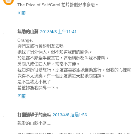
The Price of Salt/Carol 拍片計劃好事多磨。
回覆
無助的山蘇
2013/4/5 上午11:41
Orange,
妳們去旅行會約朋友去嗎
她找了另外倆人，但不知道我們的關係。
於是都不能牽手或其它，連暱稱她都叫我不能叫。
房間八成住四人房，常常不方便。
我知道她很愛旅行，朋友都喜歡跟她自助旅行，但我的心裡就
覺得不太適應。有一個朋友還每天黏她問問題。
是不是我太小氣了
希望妳為我開導一下。
回覆
打翻過罈子的麻瓜
2013/4/8 凌晨1:56
親愛的山蘇小姐....