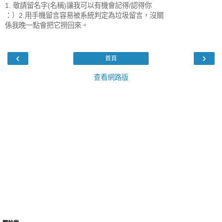
1. 敬請留名字(名稱)讓我可以有機會記得/認得你
：）2.用手機留言容易被系統判定為垃圾留言，沒關
係我晚一點會把它撈回來。
‹
›
首頁
查看網路版