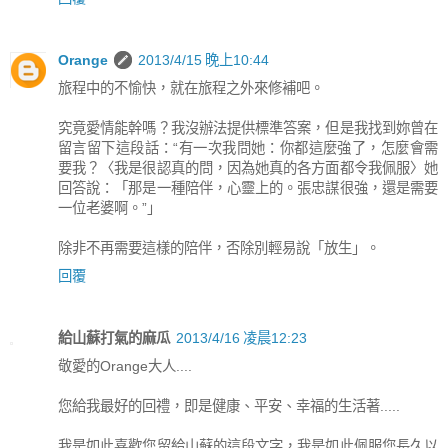
Orange
2013/4/15 晚上10:44
旅程中的不愉快，就在旅程之外來修補吧。
究竟愛情能幹嗎？我沒辦法提供標準答案，但是我找到妳曾在
留言留下這段話：“有一次我問她：你都這麼強了，怎麼會需
要我？〈我是很認真的問，因為她真的各方面都令我佩服〉她
回答說：「那是一種陪伴，心靈上的。張忠謀很強，還是需要
一位老婆啊。”」
除非不再需要這樣的陪伴，否除別輕易說「放生」。
回覆
給山蘇打氣的麻瓜
2013/4/16 凌晨12:23
敬愛的Orange大人....
您給我最好的回禮，即是健康、平安、幸福的生活著.....
我是如此喜歡您留給山蘇的這段文字，我是如此佩服您長久以