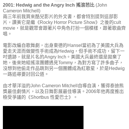
2001: Hedwig and the Angry Inch 搖滾芭比
(John
Cameron Mitchell)
兩三年前我買來酷兒影片的外文書，都會特別提到這部影
片，讚美它是繼《Rocky Horror Picture Show》之後的cult
movie，就是觀眾會跟著片中角色打扮一個模樣，跟著歌曲齊
唱。
電影改編自歌舞劇，出身東德的Hansel當初為了美國大兵為
愛走天涯而做變性手術成為Hedwig，但手術不成功，留下一
吋遺跡，就是片名的Angry Inch。美國大兵最終還是拋棄了
她，後來她組搖滾團體遇見Tommy，為對方寫了許多曲子，
沒想到他偷走作品跳到另一個團體成為紅歌星，於是Hedwig
一路追尋要討回公道。
由才華洋溢的John Cameron Mitchell自導自演，獲得泰迪熊
獎最佳劇情片，以及日舞影展最佳導演。2006年他再度推出
極受爭議的《Shortbus 性愛巴士》。