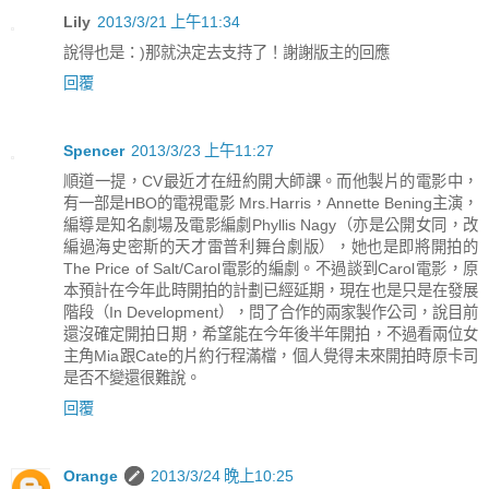
Lily
2013/3/21 上午11:34
說得也是：)那就決定去支持了！謝謝版主的回應
回覆
Spencer
2013/3/23 上午11:27
順道一提，CV最近才在紐約開大師課。而他製片的電影中，
有一部是HBO的電視電影 Mrs.Harris，Annette Bening主演，
編導是知名劇場及電影編劇Phyllis Nagy（亦是公開女同，改
編過海史密斯的天才雷普利舞台劇版），她也是即將開拍的
The Price of Salt/Carol電影的編劇。不過談到Carol電影，原
本預計在今年此時開拍的計劃已經延期，現在也是只是在發展
階段（In Development），問了合作的兩家製作公司，說目前
還沒確定開拍日期，希望能在今年後半年開拍，不過看兩位女
主角Mia跟Cate的片約行程滿檔，個人覺得未來開拍時原卡司
是否不變還很難說。
回覆
Orange
2013/3/24 晚上10:25