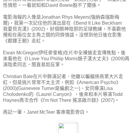
性情慾。一看就知和David Bowie脫不了關係。
電影海報的人像是Jonathan Rhys Meyers(強納森瑞斯梅
爾)，我第一次記住他的演出是在《Bend It Like Beckham
我愛貝克漢》(2002)，好個眼神陰邪的足球教練，不喜歡他
攪和在兩位女主角之間的同儕情誼。沒想到他日後在影集
《都鐸王朝》走紅。
Ewan McGregor(伊旺麥奎格)在片中全裸搶走宣傳焦點，後
來看他在《I Love You Phillip Morris娘子漢大丈夫》(2009)再
演陰柔同志，簡直易如反掌。
Christian Bale在片中飾演記者．他雖以蝙蝠俠商業大片走
紅，但是挑片常常不太主流，例如《American Psycho》
(2000)(Guinevere Turner是編劇之一)、女同導演Lisa
Cholodenko的《Laurel Canyon》，後來和本片導演Todd
Haynes再次合作《I'm Not There 搖滾啟示錄》(2007)。
再記一筆，Janet McTeer 客串電影旁白。