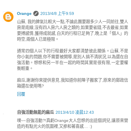
Orange
2013/4/8 上午9:59
山蘇, 我的脾氣比較大一點,不論此團要跟多少人一同前往,雙人
房是底線,沒有四人房六人房之類的,如果要省錢,不去最省;如果
要搏感情,獲得成就感,白天的行程已足夠了,晚上是「個人」的
時空,兩個人已是極限。
通常四個人以下的行程最好大家都清楚彼此關係。山蘇,不是
你小氣的問題,你不需要被開導,是別人搞不清狀況,以為還在自
強活動。想想和另一半在一起的時間其實是很有限,一定要權
衡輕重。
麻瓜,謝謝你來提供意見,我知道你前陣子搬家了,原來的郵政信
箱還在使用嗎?
回覆
自強活動無能的麻瓜
2013/4/10 凌晨12:43
噗~~自強活動?!真虧Orange大人您想的出這個詞兒,讓原來營
造的有點光火的氛圍裡,又摻和著喜感.... :)