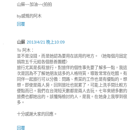
山蘇~~加油~~(拍拍
by感慨的阿木
回覆
山蘇
2013/4/21 晚上10:09
To 阿木：
並不是沒錢，而是她認為要用在該用的地方。〈她每個月固定
捐款五千元給各個慈善團體〉
旅行尤其是長程旅行，對旅伴的個性事先要了解多一點，我這
次是因為不了解她朋友話多的人格特質，導致常常在吃醋。有
同伴一起旅行可以分擔：問路、煮菜的工作也是有優點的。想
想，即使是兩人房，回到旅社也就累了，可能上洗手間比較方
便點而已。我們在台灣短天數都是兩人去玩。七年來絕多數的
旅費也都她出的。該懺悔檢討的人，是我。在她身上我學到很
多。
十分感謝大家的回應。
回覆