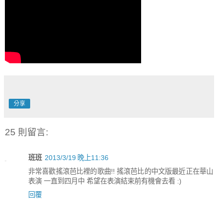
分享
25 則留言:
班班
2013/3/19 晚上11:36
非常喜歡搖滾芭比裡的歌曲!! 搖滾芭比的中文版最近正在華山
表演 一直到四月中 希望在表演結束前有機會去看 :)
回覆