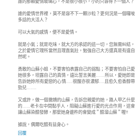
誰的那顆愛情玻璃心，不是很小很小，小的只容得下一個人？
誰的愛情世界裡，莫不是容不下一顆沙粒？更何況是一個囉唆
多話的大活人？
可以大氣的感情，便不是愛情。
就是小氣；就是吃味，就大方的承認的這一切，您無需糾結，
之於愛情它理所當然且理直氣壯，勉強自己大方還真是有違自
然呢。
勇敢的山蘇小姐，不要害怕表露自己的弱點；不要害怕自己愛
她很多，坦露自己的真情，遠比誓言美麗……所以，愛她即是
告訴她妳所有愛戀的心情…..很酸亦很濃郁….且愈久愈香醇帶
勁兒…….
又或許，做一個撒嬌的山蘇，告訴您親愛的她，路人甲乙什麼
的…...老卡在中間黏乎人，阻礙山蘇進行愛的光合作用，這會
讓山蘇染醋發酵，那麼她身邊杵的會變成＂醋溜山蘇＂喔!!
據說，偶爾吃醋有益身心。
回覆