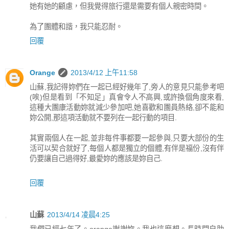
她有她的顧慮，但我覺得旅行還是需要有個人親密時間。
為了團體和諧，我只能忍耐。
回覆
Orange
2013/4/12 上午11:58
山蘇,我記得妳們在一起已經好幾年了,旁人的意見只能參考吧
(唉)但是看到「不知足」真會令人不高興,或許換個角度來看,
這種大團康活動妳就減少參加吧,她喜歡和團員熱絡,卻不能和
妳公開,那這項活動就不要列在一起行動的項目.
其實兩個人在一起,並非每件事都要一起參與,只要大部份的生
活可以契合就好了,每個人都是獨立的個體,有伴是福份,沒有伴
仍要讓自己過得好,最愛妳的應該是妳自己.
回覆
山蘇
2013/4/14 凌晨4:25
我們已經七年了。orange謝謝妳。我也這麼想。長時間自助