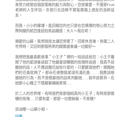
來努力經營這個部落格的毅力與耐心。您很重要，不僅是Fruit
老師的人生伴侶，亦是行在這條不算寬廣路上朋友的良師益
友。
而我，小小的囉嘍，能回報您的也只是在您偶爾的勞心勞力之
際狗腿的給您逢迎拍馬諂媚道：大人～我在呢！
親愛的山蘇，我想旅途太讓您勞累了，回家休息後，恢復二人
世界時，又回到那個熟悉的踏實感會讓一切變好～
我想把我最喜歡故事＂小王子＂裡的一段話送給您：小王子離
開了他的星球後談起了他最愛卻驕傲的玫瑰時說道：我真不該
聽她的話，人不應該聽花說些什麼的，只要觀賞她們，聞聞她
們的花香就夠了。那朵花使整個星球充滿花香.........我應該根
據她的行為，而不是根據她的話來判斷她......我早該猜到，在
她那小心機之下隱藏著繾綣柔情......
於二人的世界裡，有時我們是那個純真的小王子；有時是那傲
驕的玫瑰.....只要有愛，那麼一切便無礙，不是嚒?
加油喔~~山蘇小姐。
回覆