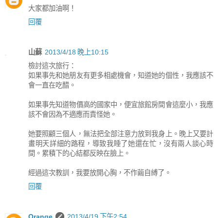
大家都加油啊！
回覆
山蘇
2013/4/18 晚上10:15
檢討這次旅行：
如果事先和她朋友有更多相處機會，知道她的個性，我應該不
會一直在吃醋。
如果事先知道物價高的國家中，便宜旅館房間會這麼小，我應
該不會因為不適應而責怪她。
她要照顧三個人，無法把全部注意力放到我身上。晚上又要計
畫明天詳細的路程，導致我睡了她還在忙，沒有兩人談心時
間。累積下的心結都反映在臉上。
經過這次教訓，我要放開心胸，不作繭自縛了。
回覆
Orange
2013/4/19 下午2:54