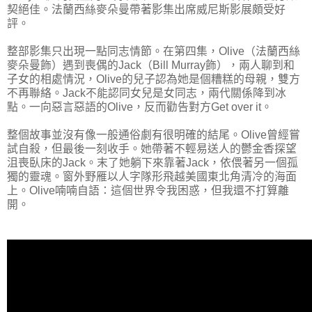
契絕佳。法蘭西絲麥朵曼帶著影集出席威尼斯影展頗受好
評。
整部影集只出現一點同志情節。在第四集，Olive（法蘭西絲
麥朵曼飾）遇到喪偶的Jack（Bill Murray飾），兩人聊到和
子女的相處情況，Olive的兒子認為她是個糟糕的母親，雙方
不再聯絡。Jack不能認同女兒是女同志，兩代關係降到冰
點。一向惡言惡語的Olive，反而勸告對方Get over it。
整個故事並沒有像一般通俗劇有很明確的結尾。Olive曾經嘗
試自殺，但最後一刻收手。她帶著不輕易送人的鬱金香探望
沮喪臥床的Jack。末了她躺下來靠著Jack，依偎著另一個孤
獨的靈魂。窗外野雁以人字隊形飛越美國東北角清冷的海面
上。Olive喃喃自語：這個世界令我困惑，但我還不打算離
開。