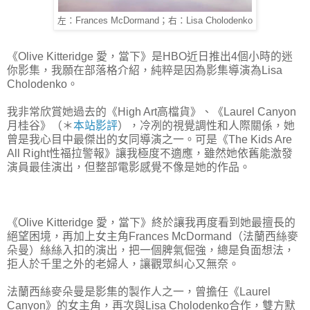
左：Frances McDormand；右：Lisa Cholodenko
《Olive Kitteridge 愛，當下》是HBO近日推出4個小時的迷
你影集，我願在部落格介紹，純粹是因為影集導演為Lisa
Cholodenko。
我非常欣賞她過去的《High Art高檔貨》、《Laurel Canyon
月桂谷》（＊
本站影評
），冷冽的視覺調性和人際關係，她
曾是我心目中最傑出的女同導演之一。可是《The Kids Are
All Right性福拉警報》讓我極度不適應，雖然她依舊能激發
演員最佳演出，但整部電影感覺不像是她的作品。
《Olive Kitteridge 愛，當下》終於讓我再度看到她最擅長的
絕望困境，再加上女主角Frances McDormand（法蘭西絲麥
朵曼）絲絲入扣的演出，把一個脾氣倔強，總是負面想法，
拒人於千里之外的老婦人，讓觀眾糾心又無奈。
法蘭西絲麥朵曼是影集的製作人之一，曾擔任《Laurel
Canyon》的女主角，再次與Lisa Cholodenko合作，雙方默