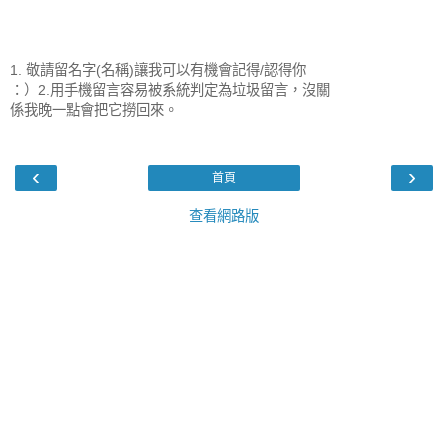
1. 敬請留名字(名稱)讓我可以有機會記得/認得你
：）2.用手機留言容易被系統判定為垃圾留言，沒關
係我晚一點會把它撈回來。
‹
›
首頁
查看網路版