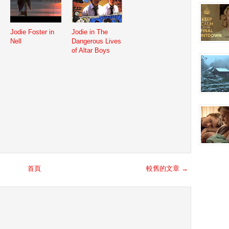
Jodie Foster in
Jodie in The
Nell
Dangerous Lives
of Altar Boys
首頁
較舊的文章 →