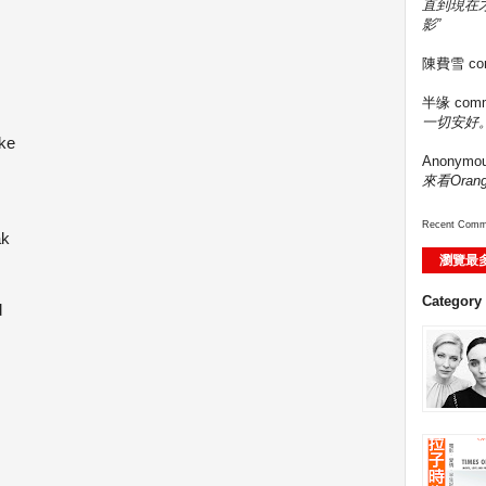
直到現在
s
影”
陳費雪
co
半缘
comm
一切安好。
ake
Anonymo
來看Ora
Recent Comm
ak
瀏覽最
Category
d
s