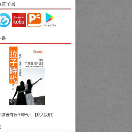
買電子書
本書
目前僅有拉子時代：
【點入說明】
言