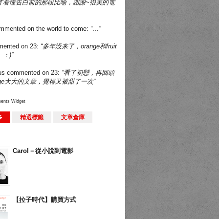
才看懂告白前的那段比喻，謝謝~很美的電
mmented on
the world to come
:
“…”
ented on
23
:
“多年没来了，orange和fruit
：)”
us
commented on
23
:
“看了初戀，再回頭
nge大大的文章，覺得又被甜了一次”
ents Widget
多
精選標籤
文章倉庫
Carol－從小說到電影
【拉子時代】購買方式