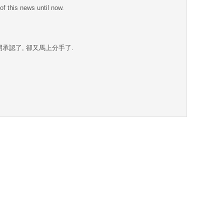
of this news until now.
承認了, 卻又馬上分手了.