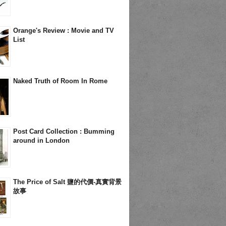
Orange's Review : Movie and TV
List
Naked Truth of Room In Rome
Post Card Collection : Bumming
around in London
The Price of Salt 鹽的代價-真實背景
故事