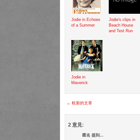
Jodie in Echoes
Jodie's clips in
of a Summer
Beach House
and Test Run
Jodie in
Maverick
← 較新的文章
2 意見:
匿名 提到...