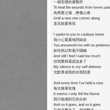
一個安穩的避難所
To heal the wounds from lovers pas
為舊愛之殤，療傷止痛
Until a new one comes along
直至新愛再現
I spoke to you in cautious tones
我小心翼翼地問妳說
You answered me with no pretense
妳坦然以對毫不隱瞞
And still I feel I said too much
但我覺得還是說多了
My silence is my self defense
沈默逐成我的自我防護
And every time I've held a rose
每次握著玫瑰
It seems I only felt the thorns
我只能感到它的尖刺
And so it goes, and so it goes
它就這麼走了，就此離去