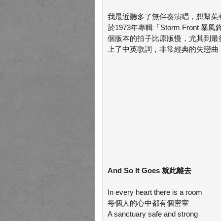
我最近聽多了無伴奏演唱，想幫茱蒂挑一首心情
於1973年專輯「Storm Fro
個版本的拍子比原版慢，尤其到最
上了中英歌詞，非常經典的失戀曲
And So It Goes 就此離去
In every heart there is a room
每個人的心中都有個密室
A sanctuary safe and strong