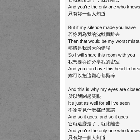
And you're the only one who know
只有妳一個人知道
But if my silence made you leave
若妳因為我的沈默而離去
Then that would be my worst mist
那將是我最大的錯誤
So I will share this room with you
我想要與妳分享我的密室
And you can have this heart to bre
妳可以把這顆心都撕碎
And this is why my eyes are close
所以我閉起雙眼
It's just as well for all I've seen
不論看見什麼都已無謂
And so it goes, and so it goes
它就這麼走了，就此離去
And you're the only one who know
只有妳一個人知道