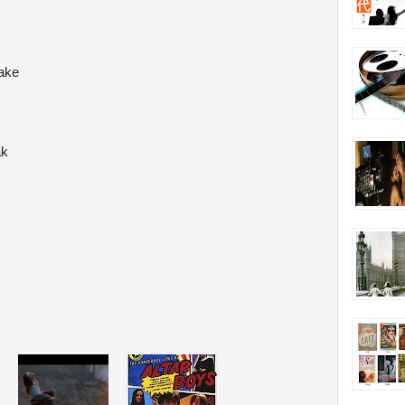
make
ak
s