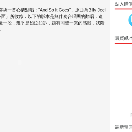
點入購
點唱："And So It Goes"．原曲為Billy Joel
nt 暴風鋒面」所收錄．以下的版本是無伴奏合唱團的翻唱，這
後一段，幾乎是如泣如訴，頗有同聲一哭的感慨．我附
．
購買紙
最新留