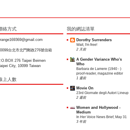
聯絡方式
我的網誌清單
range169369@gmail.com
Dorothy Surrenders
Wait, I'm free!
2 天前
10099台北市北門郵政276號信箱
A Gender Variance Who's
.O.BOX 276 Taipei Beimen
Who
aipei City, 10099 Taiwan
Barbara de Lamere (1940 - )
proof-reader, magazine editor
1 週前
線上人數
Movie On
23rd Giornate degli Autori Lineup
2 週前
Women and Hollywood -
Medium
In Her Voice News Brief, May 31
3 年前