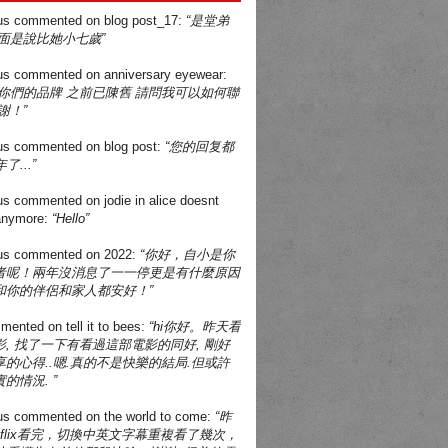
us
commented on
blog post_17
:
“是堂弟
面是說比她小七歲”
us
commented on
anniversary eyewear
:
買你們的品牌 之前已陳舊 請問我可以如何聯
謝！”
us
commented on
blog post
:
“您的回复都
了...”
us
commented on
jodie in alice doesnt
 anymore
:
“Hello”
us
commented on
2022
:
“你好，自小是你
者呢！兩年沒消息了一一停更是有什麼原因
和你的伴侶和家人都安好！”
mented on
tell it to bees
:
“hi你好。昨天看
, 找了一下有看過這部電影的同好, 剛好
的心得..嗯.真的不是快樂的結局.但或許
的情況. ”
us
commented on
the world to come
:
“昨
tflix看完，切換中英文字幕重複看了幾次，