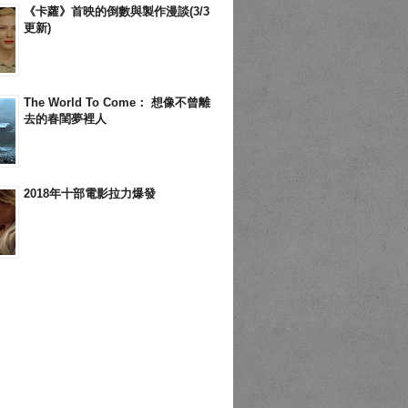
《卡蘿》首映的倒數與製作漫談(3/3
更新)
The World To Come： 想像不曾離
去的春閨夢裡人
2018年十部電影拉力爆發