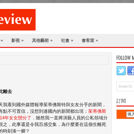
»
影視
»
其他藝術
»
社會
»
會客室
»
FOLLOW 
s
此離去
訂閱
天我看到國外媒體報導茱蒂佛斯特與女友分手的新聞，
有點不可置信，沒想到連國內的新聞都出現：
茱蒂佛斯
 14年女女戀分了
．雖然我一直將演藝人員的公私領域分
視之，此事還是令我百感交集，為什麼要在這個生離死
的時刻湊一腳？