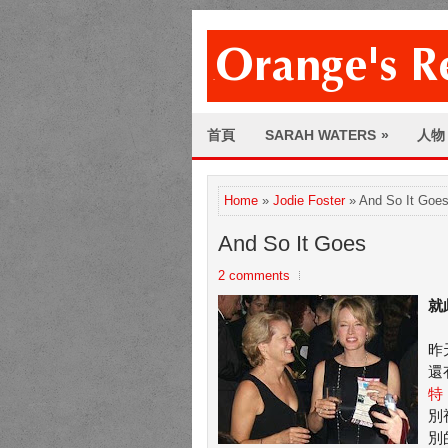
首頁
SARAH WATERS
»
人物
Home
»
Jodie Foster
» And So It Goe
And So It Goes
2 comments
就
昨
還
特
別
別