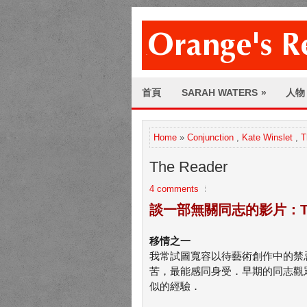
首頁
SARAH WATERS
»
人物
Home
»
Conjunction
,
Kate Winslet
,
T
The Reader
4 comments
談一部無關同志的影片：The
移情之一
我常試圖寬容以待藝術創作中的禁
苦，最能感同身受．早期的同志觀
似的經驗．