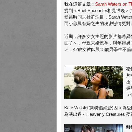
我在這篇文章：
Sarah Waters on 
提到＜Brief Encounter相
受當時同志社群注目，Sarah Wate
而小薇與有婦之夫的秘密戀情更對
近期，許多女女主題的影片都將異性禁
面子＞，母親未婚懷孕，與年輕男子突破傳
＞，42歲女教師與15歲男學生不倫戀..
移
片
搶
幾
＜
Kate Winslet(凱特溫絲蕾
為演出過＜Heavenly Creatur
移