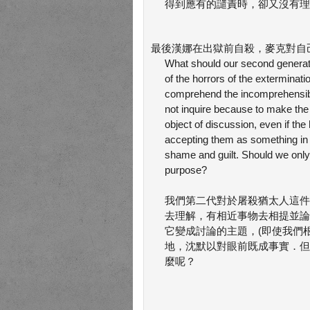
得到應有的譴責時，卻又沒有理
最後漢娜在出獄前自殺，麥克對自己
What should our second generati
of the horrors of the exterminat
comprehend the incomprehensib
not inquire because to make the 
object of discussion, even if th
accepting them as something in th
shame and guilt. Should we only f
purpose?
我們第二代對於屠殺猶太人這件
去理解，有相近事物去相提並論
它變成討論的主題，(即使我們
地，沈默以對眼前既成事實．但
麼呢？