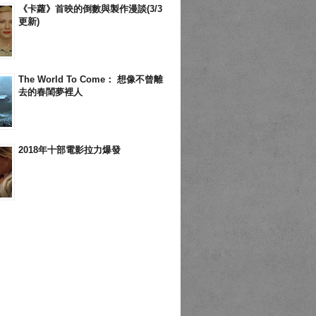
《卡蘿》首映的倒數與製作漫談(3/3
更新)
The World To Come： 想像不曾離
去的春閨夢裡人
2018年十部電影拉力爆發