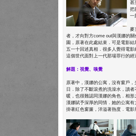
甚
把
一
麥
者，才向對方come out與漢
園，原著在此處結束．可是電影結
五一十回述真相．很多人覺得電影
這個世代面對上一代那場罪行的經過，
解題：視覺、嗅覺
原著中，漢娜的公寓，沒有窗戶，
日．除了不斷滾煮的洗澡水，讀者
暖，也很難認同漢娜的角色．相形
漢娜賦予深厚的同情．她的公寓有
掛著紅色窗簾，洋溢著熱度．電影