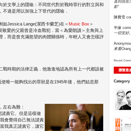
直到現在
向於文學上的隱喻：不同世代對於戰時罪行的對立與和
影”
，不過是用以加強上下世代的隱喻．
陳費雪
co
ssica Lange(潔西卡蘭芝)在＜
Music Box
＞
半缘
comm
律師發現敬愛的父親曾是冷血戰犯．當＜為愛朗讀＞主角與上
一切安好。
理，而是曾充滿慾望的肉體關係時，年輕人又會怎樣評
Anonymo
來看Ora
Recent Comm
二戰時期的法律正義．他激進地認為所有上一代都該被
瀏覽最
Category
既使唯一能夠找出的罪狀是在1945年後，他們姑息那
，左右為難：
想譴責它。但是這樣做
我會覺得自己無法譴責
當我真正譴責它，讓它