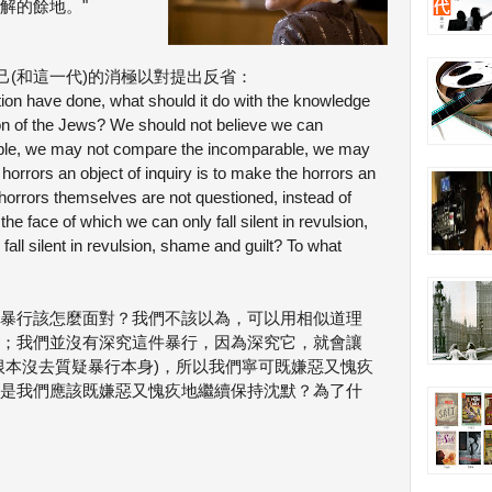
解的餘地。"
(和這一代)的消極以對提出反省：
on have done, what should it do with the knowledge
ion of the Jews? We should not believe we can
le, we may not compare the incomparable, we may
horrors an object of inquiry is to make the horrors an
e horrors themselves are not questioned, instead of
e face of which we can only fall silent in revulsion,
all silent in revulsion, shame and guilt? To what
暴行該怎麼面對？我們不該以為，可以用相似道理
；我們並沒有深究這件暴行，因為深究它，就會讓
根本沒去質疑暴行本身)，所以我們寧可既嫌惡又愧疚
是我們應該既嫌惡又愧疚地繼續保持沈默？為了什