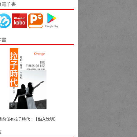
買電子書
本書
目前僅有拉子時代：
【點入說明】
言