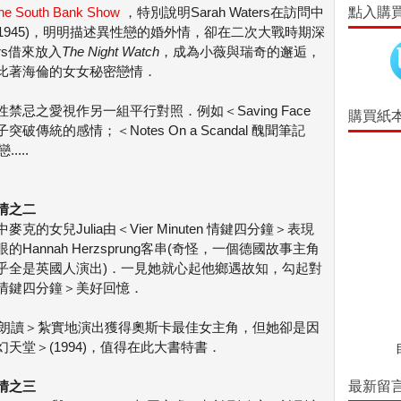
The South Bank Show
，特別說明Sarah Waters在訪問中
點入購
見恨晚＞(1945)，明明描述異性戀的婚外情，卻在二次大戰時期深
rs借來放入
The Night Watch
，成為小薇與瑞奇的邂逅，
比著海倫的女女秘密戀情．
忌之愛視作另一組平行對照．例如＜Saving Face
購買紙
統的感情；＜Notes On a Scandal 醜聞筆記
...
情之二
中麥克的女兒Julia由＜Vier Minuten 情鍵四分鐘＞表現
眼的Hannah Herzsprung客串(奇怪，一個德國故事主角
乎全是英國人演出)．一見她就心起他鄉遇故知，勾起對
情鍵四分鐘＞美好回憶．
)因＜為愛朗讀＞紮實地演出獲得奧斯卡最佳女主角，但她卻是因
es 夢幻天堂＞(1994)，值得在此大書特書．
情之三
最新留