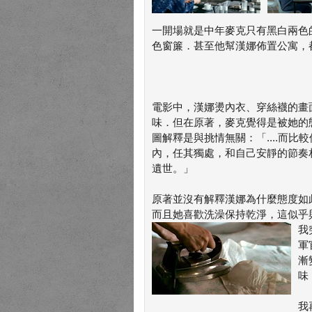
一開場就是中年麥克只有黑白兩色
色窗簾．甚至他幫漢娜佈置公寓，
電影中，漢娜燙內衣、穿絲襪的畫
味．但在原著，麥克覺得是被她的
圖解釋是與挑情無關：「....而比
內，任其獨處，和自己安靜的節奏
遺世。」
原著並沒有解釋漢娜為什麼態度如
而且她喜歡洗澡保持乾淨，這似乎
我
軍
漸
味
我