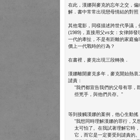
在此，漢娜與麥克的忘年之交，偏
解．書中常常出現戀母情結的對照
其他電影，同樣描述跨世代爭議，例如Je
(1989)，直接用父vs女：女
一代的牽扯，不是有距離的家庭倫
價上一代戰時的行為？
在書裡，麥克出現三段轉換．
漢娜離開麥克多年，麥克開始熱衷
譴責：
"我們都宣告我們的父母有罪，
些兇手，與他們共存。"
等到接觸漢娜的案例，他心生動搖
"我想同時理解漢娜的罪行，又
太可怕了。在我試著理解它時，
它，而它是一定要受到譴責的。