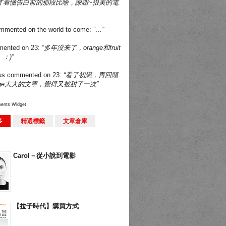
才看懂告白前的那段比喻，謝謝~很美的電
mmented on
the world to come
:
“…”
ented on
23
:
“多年没来了，orange和fruit
：)”
us
commented on
23
:
“看了初戀，再回頭
nge大大的文章，覺得又被甜了一次”
ents Widget
多
精選標籤
文章倉庫
Carol－從小說到電影
【拉子時代】購買方式