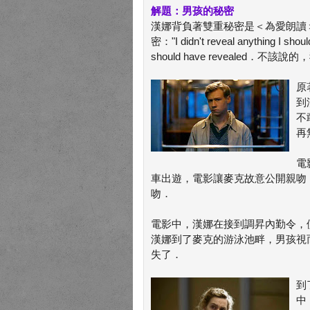
解題：男孩的秘密
漢娜背負著雙重秘密是＜為愛朗讀
密："I didn't reveal anything I shoul
should have revealed
原
到
不
再
電
車出遊，電影讓麥克故意公開親吻
吻．
電影中，漢娜在接到調昇內勤令，
漢娜到了麥克的游泳池畔，男孩視
失了．
到
中