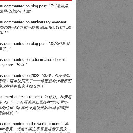
us
commented on
blog post_17
:
“是堂弟
面是說比她小七歲”
us
commented on
anniversary eyewear
:
買你們的品牌 之前已陳舊 請問我可以如何聯
謝！”
us
commented on
blog post
:
“您的回复都
了...”
us
commented on
jodie in alice doesnt
 anymore
:
“Hello”
us
commented on
2022
:
“你好，自小是你
者呢！兩年沒消息了一一停更是有什麼原因
和你的伴侶和家人都安好！”
mented on
tell it to bees
:
“hi你好。昨天看
, 找了一下有看過這部電影的同好, 剛好
的心得..嗯.真的不是快樂的結局.但或許
的情況. ”
us
commented on
the world to come
:
“昨
tflix看完，切換中英文字幕重複看了幾次，