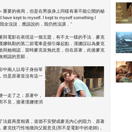
＞重要的佈局，但是在男孩身上同樣有著不能公開的秘
d have kept to myself. I kept to myself something I
．不該說的，我全沒說．應該說的，我仍然沒講．"
著與電影在表現這一個主題，有不太一樣的手法．麥克
漢娜執勤的第二節電車是個引爆起點．漢娜誤以為麥克
敢與她相認．當時麥克並無此意，但在原著，此後麥克
無相認的意願．
影中兩人以母子身份單
，但是原著並沒有這一
便一走了之；原著中，
而不見，接著漢娜便消
了法庭再度相遇，道德不安變成麥克內心的阻力．原著
，麥克技巧性地徵詢父親意見(而不是電影中的老師)，