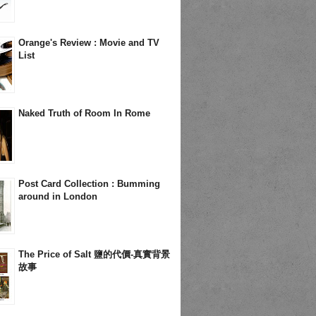
Orange's Review : Movie and TV
List
Naked Truth of Room In Rome
Post Card Collection : Bumming
around in London
The Price of Salt 鹽的代價-真實背景
故事