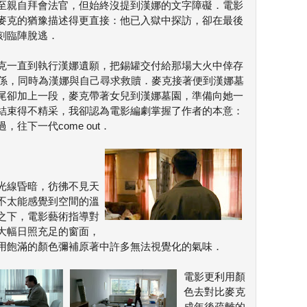
至親自拜會法官，但始終沒提到漢娜的文字障礙．電影
麥克的猶豫描述得更直接：他已入獄中探訪，卻在最後
刻臨陣脫逃．
克一直到執行漢娜遺願，把錫罐交付給那場大火中倖存
娜的關係，同時為漢娜與自己尋求救贖．麥克接著便到漢娜墓
尾卻加上一段，麥克帶著女兒到漢娜墓園，準備向她一
結束得不精采，我卻認為電影編劇掌握了作者的本意：
往下一代come out．
光線昏暗，彷彿不見天
不太能感覺到空間的溫
之下，電影藝術指導對
大幅日照充足的窗面，
用飽滿的顏色彌補原著中許多無法視覺化的氣味．
電影更利用顏
色去對比麥克
成年後疏離的