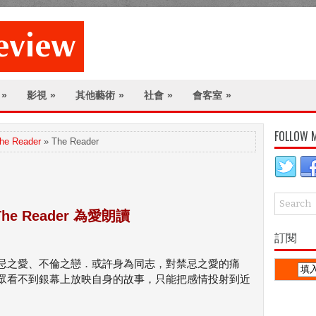
»
影視
»
其他藝術
»
社會
»
會客室
»
FOLLOW 
he Reader
» The Reader
 Reader 為愛朗讀
訂閱
忌之愛、不倫之戀．或許身為同志，對禁忌之愛的痛
眾看不到銀幕上放映自身的故事，只能把感情投射到近