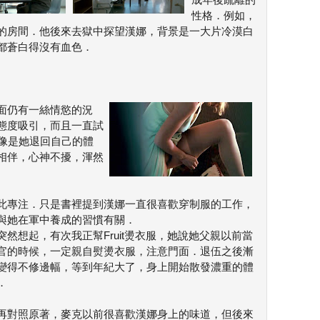
性格．例如，
的房間．他後來去獄中探望漢娜，背景是一大片冷漠白
都蒼白得沒有血色．
面仍有一絲情慾的況
態度吸引，而且一直試
較像是她退回自己的體
相伴，心神不擾，渾然
此專注．只是書裡提到漢娜一直很喜歡穿制服的工作，
與她在軍中養成的習慣有關．
突然想起，有次我正幫Fruit燙衣服，她說她父親以前當
官的時候，一定親自熨燙衣服，注意門面．退伍之後漸
變得不修邊幅，等到年紀大了，身上開始散發濃重的體
．
再對照原著，麥克以前很喜歡漢娜身上的味道，但後來