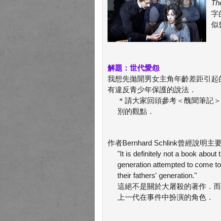
Th
字
似
解題：世代愛怨
我想先拋開男女主角年齡差距引起
有違反青少年保護的說法．
＊請大家回頭參考＜醜聞筆記＞
別的觀點．
作者Bernhard Schlink曾經說
"It is definitely not a book abou
generation attempted to come to 
their fathers' generation."
這絕不是關於大屠殺的著作．而
上一代在事件中扮演的角色．