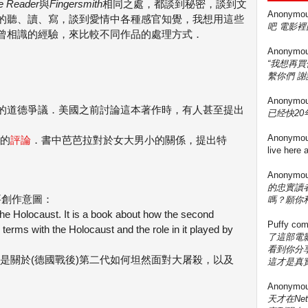
e Reader
與
Fingersmith
相同之處，都談到秘密，談到文
Anonymo
的聽、讀、寫，談到愛情中各種感官知覺，我想用這些
吧 電影裡
曾相識的經驗，來比較不同作品的處理方式．
Anonymo
“我想再
繫你們 謝
Anonymo
的道德爭議．美國之前討論這本著作時，有人甚至提出
已经快20年
Anonymo
的
評論
．書中芭芭拉對於女大男小的關係，提出特
live here
Anonymo
的忠實讀
明主要創作意圖：
嗎？願你
t the Holocaust. It is a book about how the second
Puffy
com
terms with the Holocaust and the role in it played by
了這部電影
看到你分享
是關於(德國戰後)第二代如何坦然面對大屠殺，以及
這才是真實
Anonymo
天才在Ne