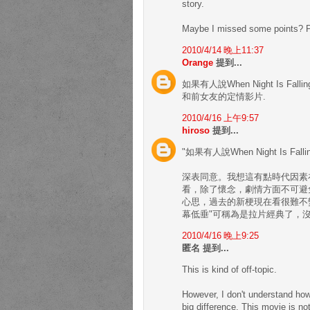
story.
Maybe I missed some points? Pe
2010/4/14 晚上11:37
Orange
提到...
如果有人說When Night Is
和前女友的定情影片.
2010/4/16 上午9:57
hiroso
提到...
"如果有人說When Night Is F
深表同意。我想這有點時代因素
看，除了懷念，劇情方面不可避免
心思，過去的新梗現在看很難不
幕低垂"可稱為是拉片經典了，沒
2010/4/16 晚上9:25
匿名 提到...
This is kind of off-topic.
However, I don't understand how
big difference. This movie is not