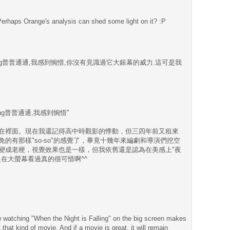
rhaps Orange's analysis can shed some light on it? :P
 Falling普普通通,我感到惋惜,你沒有見識過它大銀幕的威力.這可是我
alling普普通通,我感到惋惜"
在裡面。現在我還記得高中時觀影的悸動，但三四年前又租來
的有那樣"so-so"的感覺了，畢竟十幾年來編劇和導演們挖空
變成老梗，視覺效果也是一樣，但我依舊還是認為在美感上"夜
在大螢幕看過真的很可惜啊^^
 watching "When the Night is Falling" on the big screen makes
 that kind of movie. And if a movie is great, it will remain