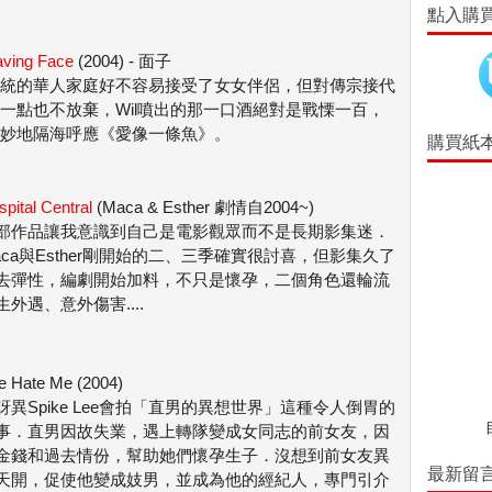
點入購
ving Face
(2004) - 面子
統的華人家庭好不容易接受了女女伴侶，但對傳宗接代
一點也不放棄，Wil噴出的那一口酒絕對是戰慄一百，
妙地隔海呼應《愛像一條魚》。
購買紙
pital Central
(Maca & Esther 劇情自2004~)
部作品讓我意識到自己是電影觀眾而不是長期影集迷．
aca與Esther剛開始的二、三季確實很討喜，但影集久了
去彈性，編劇開始加料，不只是懷孕，二個角色還輪流
生外遇、意外傷害....
e Hate Me (2004)
訝異Spike Lee會拍「直男的異想世界」這種令人倒胃的
事．直男因故失業，遇上轉隊變成女同志的前女友，因
金錢和過去情份，幫助她們懷孕生子．沒想到前女友異
最新留
天開，促使他變成妓男，並成為他的經紀人，專門引介