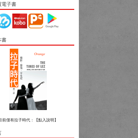
買電子書
本書
目前僅有拉子時代：
【點入說明】
言