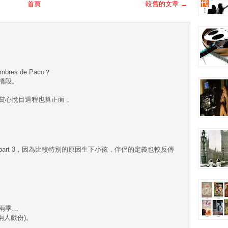
首頁
較舊的文章 →
es de Paco？
橋段。
賞心悅目過程也算正面，
art 3，因為比較特別的原因生下小孩，伴侶的定義也較反傳
兩季…
取兩人戲份)。