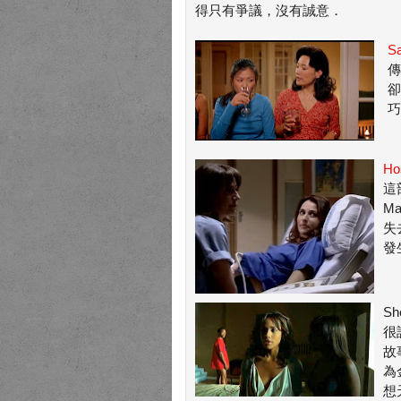
得只有爭議，沒有誠意．
Sa
傳
卻
巧
Hos
這
M
失
發
Sh
很
故
為
想