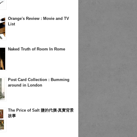
Orange's Review : Movie and TV
List
Naked Truth of Room In Rome
Post Card Collection : Bumming
around in London
The Price of Salt 鹽的代價-真實背景
故事