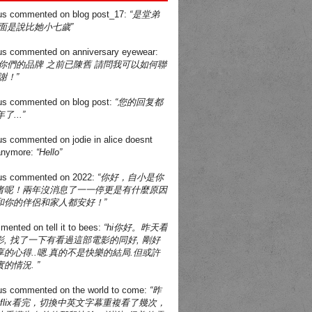
us
commented on
blog post_17
:
“是堂弟
面是說比她小七歲”
us
commented on
anniversary eyewear
:
買你們的品牌 之前已陳舊 請問我可以如何聯
謝！”
us
commented on
blog post
:
“您的回复都
了...”
us
commented on
jodie in alice doesnt
 anymore
:
“Hello”
us
commented on
2022
:
“你好，自小是你
者呢！兩年沒消息了一一停更是有什麼原因
和你的伴侶和家人都安好！”
mented on
tell it to bees
:
“hi你好。昨天看
, 找了一下有看過這部電影的同好, 剛好
的心得..嗯.真的不是快樂的結局.但或許
的情況. ”
us
commented on
the world to come
:
“昨
tflix看完，切換中英文字幕重複看了幾次，