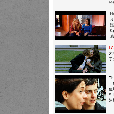
給
H
沒
護
動
感
I C
末
子
Ti
一
位
對
這