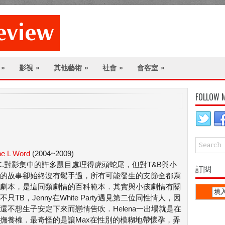
»
影視
»
其他藝術
»
社會
»
會客室
»
FOLLOW 
e L Word
(2004~2009)
.C.對影集中的許多題目處理得虎頭蛇尾，但對T&B與小
訂閱
的故事卻始終沒有鬆手過，所有可能發生的支節全都寫
劇本，是這同類劇情的百科範本．其實與小孩劇情有關
不只TB，Jenny在White Party遇見第二位同性情人，因
還不想生子安定下來而戀情告吹．Helena一出場就是在
撫養權．最奇怪的是讓Max在性別的模糊地帶懷孕，弄