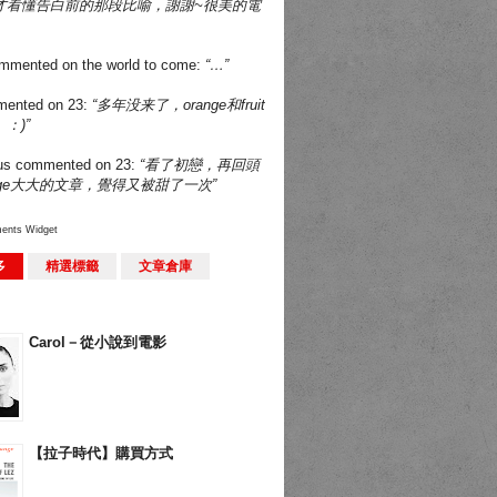
才看懂告白前的那段比喻，謝謝~很美的電
mmented on
the world to come
:
“…”
ented on
23
:
“多年没来了，orange和fruit
：)”
us
commented on
23
:
“看了初戀，再回頭
nge大大的文章，覺得又被甜了一次”
ents Widget
多
精選標籤
文章倉庫
Carol－從小說到電影
【拉子時代】購買方式