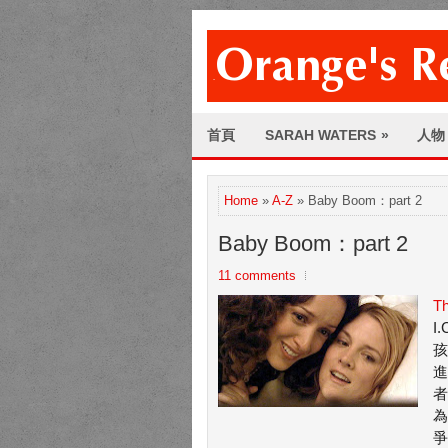
首頁
SARAH WATERS
»
人物
Home
»
A-Z
» Baby Boom：part 2
Baby Boom：part 2
11 comments
Th
I
孩
進
者
為
爭