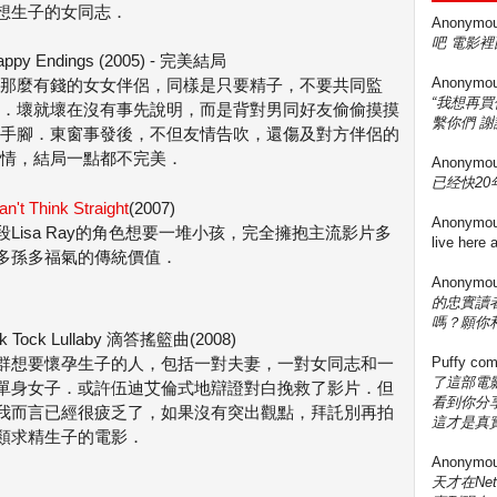
想生子的女同志．
Anonymo
吧 電影裡
appy Endings (2005) - 完美結局
Anonymo
那麼有錢的女女伴侶，同樣是只要精子，不要共同監
“我想再
．壞就壞在沒有事先說明，而是背對男同好友偷偷摸摸
繫你們 謝
手腳．東窗事發後，不但友情告吹，還傷及對方伴侶的
情，結局一點都不完美．
Anonymo
已经快20年
an't Think Straight
(2007)
Anonymo
段Lisa Ray的角色想要一堆小孩，完全擁抱主流影片多
live here
多孫多福氣的傳統價值．
Anonymo
的忠實讀
嗎？願你
ck Tock Lullaby 滴答搖籃曲(2008)
群想要懷孕生子的人，包括一對夫妻，一對女同志和一
Puffy
com
了這部電影
單身女子．或許伍迪艾倫式地辯證對白挽救了影片．但
看到你分享
我而言已經很疲乏了，如果沒有突出觀點，拜託別再拍
這才是真實
類求精生子的電影．
Anonymo
天才在Ne