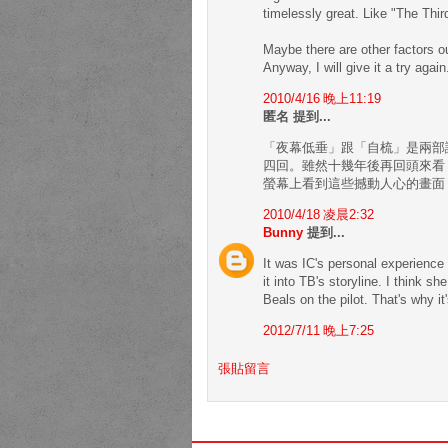
timelessly great. Like "The Thi
Maybe there are other factors o
Anyway, I will give it a try again
2010/4/16 晚上11:19
匿名 提到...
「夜幕低垂」跟「自梳」是兩部
四回。雖然十幾年後再回頭來看，
螢幕上看到這些撼動人心的畫面
2010/4/18 凌晨2:32
Bunny
提到...
It was IC's personal experience 
it into TB's storyline. I think s
Beals on the pilot. That's why it'
2012/7/11 晚上7:25
張貼留言