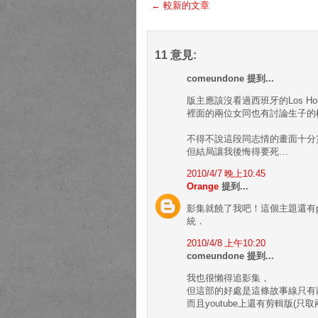
← 較新的文章
11 意見:
comeundone 提到...
版主應該沒看過西班牙的Los Hombr
裡面的兩位女同也有討論生子的
不得不說這段同志情的畫面十分
但結局讓我後悔得要死…
2010/4/7 晚上10:45
Orange
提到...
影集就饒了我吧！這個主題還有p
統．
2010/4/8 上午10:20
comeundone 提到...
我也很懶得追影集，
但這部的好處是這條故事線只有
而且youtube上還有剪輯版(只