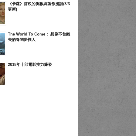
《卡蘿》首映的倒數與製作漫談(3/3
更新)
The World To Come： 想像不曾離
去的春閨夢裡人
2018年十部電影拉力爆發