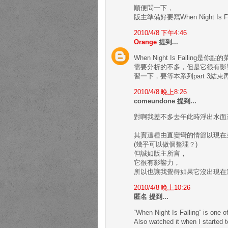
順便問一下，
版主準備好要寫When Night Is 
2010/4/8 下午4:46
Orange
提到...
When Night Is Fall
需要分析的不多，但是它很有影
習一下，要等本系列part 3結
2010/4/8 晚上8:26
comeundone 提到...
對啊我差不多去年此時浮出水面
其實這種由直變彎的情節以現在
(幾乎可以做個整理？)
但誠如版主所言，
它很有影響力，
所以也讓我覺得如果它沒出現在
2010/4/8 晚上10:26
匿名 提到...
“When Night Is Falling“ is one o
Also watched it when I started to