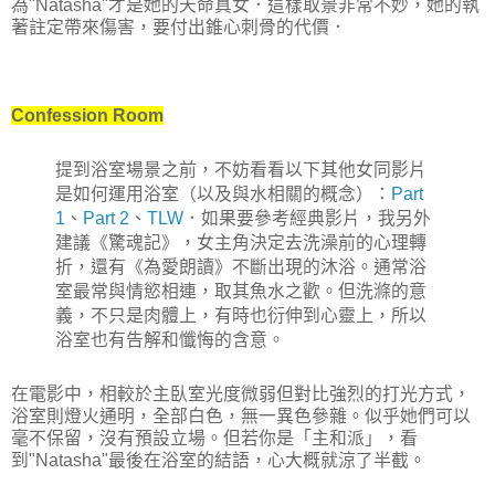
為"Natasha"才是她的天命真女．這樣取景非常不妙，她的執
著註定帶來傷害，要付出錐心刺骨的代價．
Confession Room
提到浴室場景之前，不妨看看以下其他女同影片
是如何運用浴室（以及與水相關的概念）：
Part
1
、
Part 2
、
TLW
．如果要參考經典影片，我另外
建議《驚魂記》，女主角決定去洗澡前的心理轉
折，還有《為愛朗讀》不斷出現的沐浴。通常浴
室最常與情慾相連，取其魚水之歡。但洗滌的意
義，不只是肉體上，有時也衍伸到心靈上，所以
浴室也有告解和懺悔的含意。
在電影中，相較於主臥室光度微弱但對比強烈的打光方式，
浴室則燈火通明，全部白色，無一異色參雜。似乎她們可以
毫不保留，沒有預設立場。但若你是「主和派」，看
到"Natasha"最後在浴室的結語，心大概就涼了半截。