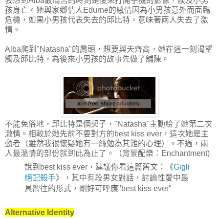
我想到Alba最痛苦的時刻是後來打開手機的影像，談及小男
孩身亡。她與家鄉情人Edurne的感情因為小男孩意外而面臨
危機，如果小男孩代表失去的邱比特，意味著兩人失去了激
情。
Alba爬到"Natasha"的肩頭，想要與天齊高，她在這一刻渴望
觸及邱比特，為後來小男孩的故事先做了舖陳。
不能免俗地，邱比特是個契子，"Natasha"主動給了她第二次
激情。相較於她先前不要對方的best kiss ever，這次她是主
動者（雖然我很懷疑她有一絲勉為其難的心理）。不過，兩
人最溫情的部份就到此為止了。（背景配樂：Enchantment)
說到best kiss ever，建議你看這篇舊文：《
Gigli
絕配殺手
》，其中有段男女對話，討論性愛中最
具嚮往的形式，剛好可呼應"best kiss ever"
Alternative Identity