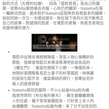
結的方式（左襟的拉鍊）．因為「面對真我」是自己的課
題，就算Alba幫她褪去衣服，心防仍然難卸，Natasha在第
一輪無功而返．劇本對於Natasha這個角色有相當多的鋪陳，
就如同她一次又一次嚐試褪衣，她在接下來的片段不斷修正
自己的故事，對感情的態度．在電影的尾聲，她甚至表現出
改變命運的潛力．
電影中出現多場微微陣風，常是人物心情轉折的
節點．我總會想起日本導演黑澤明各說各話的
《羅生門》：搶盜在樹蔭下小憩，一陣風吹來，
他剛好張開眼看見武士妻子的紗罩揚起，她美麗
的面容引起歹念．搶盜單純的罪行，卻牽扯另外
兩人的道德質疑．
Natasha穿回衣服時，不小心扯破Alba的內褲．
我突然想到《布拉格的春天》．醫生要離離開情
人的住處，襪子常常被藏起來，只好穿上女人的
絲襪離開．Natasha扯破內褲，多了分不出性別的