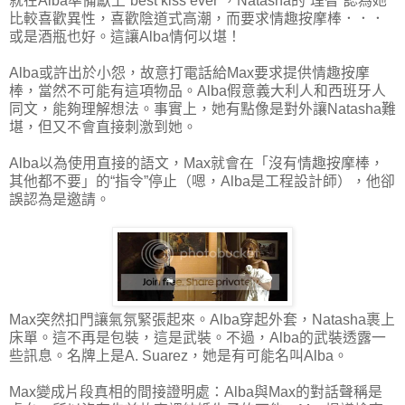
就在Alba準備獻上“best kiss ever”，Natasha的“理智”認為她
比較喜歡異性，喜歡陰道式高潮，而要求情趣按摩棒．．．
或是酒瓶也好。這讓Alba情何以堪！
Alba或許出於小怨，故意打電話給Max要求提供情趣按摩
棒，當然不可能有這項物品。Alba假意義大利人和西班牙人
同文，能夠理解想法。事實上，她有點像是對外讓Natasha難
堪，但又不會直接刺激到她。
Alba以為使用直接的語文，Max就會在「沒有情趣按摩棒，
其他都不要」的“指令”停止（嗯，Alba是工程設計師），他卻
誤認為是邀請。
Max突然扣門讓氣氛緊張起來。Alba穿起外套，Natasha裹上
床單。這不再是包裝，這是武裝。不過，Alba的武裝透露一
些訊息。名牌上是A. Suarez，她是有可能名叫Alba。
Max變成片段真相的間接證明處：Alba與Max的對話聲稱是