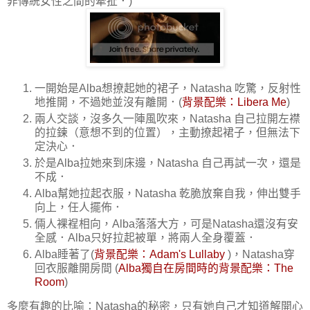
非傳統女性之間的牽扯．)
一開始是Alba想撩起她的裙子，Natasha 吃驚，反射性
地推開，不過她並沒有離開．(
背景配樂：Libera Me
)
兩人交談，沒多久一陣風吹來，Natasha 自己拉開左襟
的拉鍊（意想不到的位置），主動撩起裙子，但無法下
定決心．
於是Alba拉她來到床邊，Natasha 自己再試一次，還是
不成．
Alba幫她拉起衣服，Natasha 乾脆放棄自我，伸出雙手
向上，任人擺佈．
倆人裸裎相向，Alba落落大方，可是Natasha還沒有安
全感．Alba只好拉起被單，將兩人全身覆蓋．
Alba睡著了(
背景配樂：Adam's Lullaby
)，Natasha穿
回衣服離開房間 (
Alba獨自在房間時的背景配樂：The
Room
)
多麼有趣的比喻：Natasha的秘密，只有她自己才知道解開心