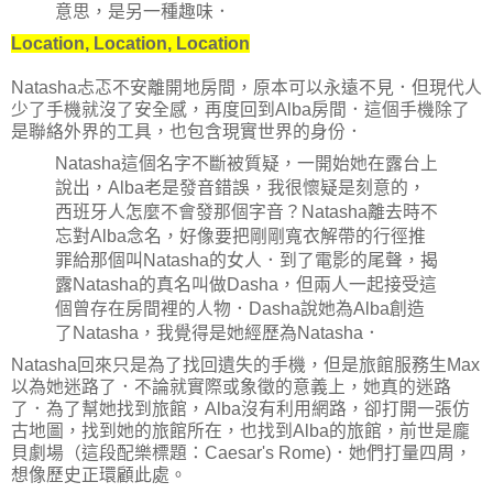
意思，是另一種趣味．
Location, Location, Location
Natasha忐忑不安離開地房間，原本可以永遠不見．但現代人
少了手機就沒了安全感，再度回到Alba房間．這個手機除了
是聯絡外界的工具，也包含現實世界的身份．
Natasha這個名字不斷被質疑，一開始她在露台上
說出，Alba老是發音錯誤，我很懷疑是刻意的，
西班牙人怎麼不會發那個字音？Natasha離去時不
忘對Alba念名，好像要把剛剛寬衣解帶的行徑推
罪給那個叫Natasha的女人．到了電影的尾聲，揭
露Natasha的真名叫做Dasha，但兩人一起接受這
個曾存在房間裡的人物．Dasha說她為Alba創造
了Natasha，我覺得是她經歷為Natasha．
Natasha回來只是為了找回遺失的手機，但是旅館服務生Max
以為她迷路了．不論就實際或象徵的意義上，她真的迷路
了．為了幫她找到旅館，Alba沒有利用網路，卻打開一張仿
古地圖，找到她的旅館所在，也找到Alba的旅館，前世是龐
貝劇場（這段配樂標題：Caesar's Rome)．她們打量四周，
想像歷史正環顧此處。