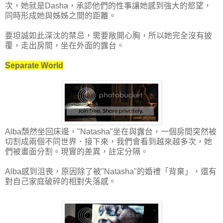
次，她就是Dasha，承認他們的性事讓她感到強大的慾望，
同時形成她與姊姊之間的距離。
要坦誠如此深沈的禁忌，需要敞開心胸，所以她完全沒有披
覆，走出房間，坐在外面的露台。
Separate World
Alba頹然坐回床邊，"Natasha"坐在與露台，一個房間突然被
切割成兩個不同世界．接下來，我們會看到越來越多次，她
們被畫面分割。現實的差異，註定分隔。
Alba感到沮喪，原因除了被"Natasha"的婚禮「背棄」，還有
對自己家庭破碎的相對失落感。