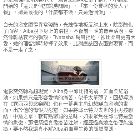
開始的「這只是個旅館房間嘛」、「來一份豐盛的雙人早
餐」，還是最後的「什麼都不做，只是泡個澡」．
白天的浴室顯得異常殘酷，光線從地板反射上來，陰影醜化
了面容．Alba脫下身上的浴袍，不復前一晚的青春活潑，突
然像乾枯衰老的軀殼．"Natasha"厲聲拒絕，卻比柔聲更有大
愛．她的理智適時發揮了效果，此刻應該回去面對現實，而
不是一走了之．
電影突然轉為超現實，Alba身中邱比特的箭，鮮血染紅浴
池．如果這只是形容愛情的痛苦，似乎太單薄了．回想導演
在《露西亞與慾樂園》也有一幕男主角幻想鮮血浴池的畫
面，出於他的悔恨與怨懟．如果將邱比特與去世的小男孩聯
結，中箭之舉，就有點懲罰的意味．如果聚焦在邱比特是激
情的象徵，那把箭還真像疫苗注射，經歷過高燒之後便能痊
癒，要不然我還真不解Alba浴血重生後的豁然開朗．