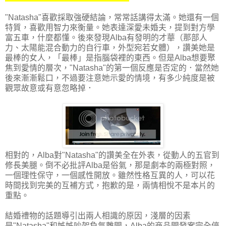
"Natasha"喜歡採取強硬結論，常常話講得太滿。她還有一個
特質，喜歡用智力來衡量。她表達深愛未婚夫，提到對方學
富五車，什麼都懂。後來發現Alba有發明的才華（那部人
力、太陽能混合動力的自行車，外型宛若女體），讚美她是
最棒的女人，「最棒」是指腦袋裡的東西。但是Alba想要聚
焦到愛情的層次，"Natasha"的第一個反應是否定的．當然她
後來漸漸鬆口，不過要注意她示愛的情境，有多少純度是被
觀眾故意或有意忽略掉．
相對的，Alba對"Natasha"的讚美全在外表，從動人的五官到
修長美腿。倒不必批評Alba是俗氣，那是劇本的兩極對照，
一個理性保守，一個感性開放。雖然性格互異的人，可以花
時間找到完美的互補方式，抱歉的是，兩情相悅不是本片的
重點。
結婚禮物的話題導引出兩人相識的原因，淺層的因素
是"Natasha"和姊姊吵架負氣離開，Alba的商品開發案完全停