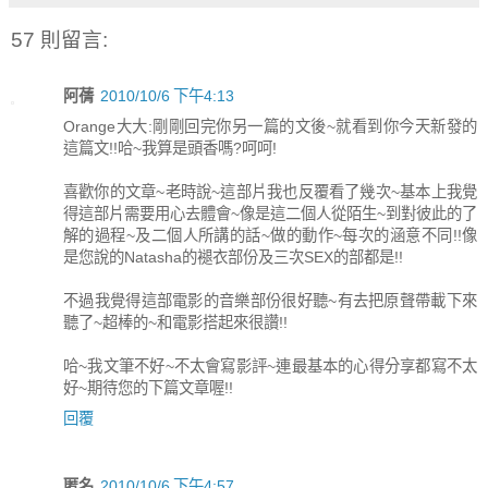
57 則留言:
阿蒨
2010/10/6 下午4:13
Orange大大:剛剛回完你另一篇的文後~就看到你今天新發的
這篇文!!哈~我算是頭香嗎?呵呵!
喜歡你的文章~老時說~這部片我也反覆看了幾次~基本上我覺
得這部片需要用心去體會~像是這二個人從陌生~到對彼此的了
解的過程~及二個人所講的話~做的動作~每次的涵意不同!!像
是您說的Natasha的褪衣部份及三次SEX的部都是!!
不過我覺得這部電影的音樂部份很好聽~有去把原聲帶載下來
聽了~超棒的~和電影搭起來很讚!!
哈~我文筆不好~不太會寫影評~連最基本的心得分享都寫不太
好~期待您的下篇文章喔!!
回覆
匿名
2010/10/6 下午4:57