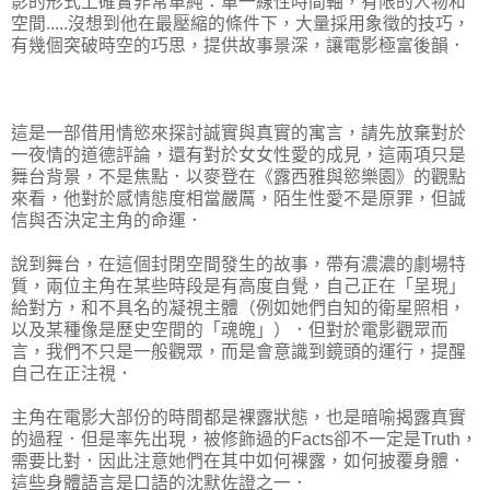
影的形式上確實非常單純：單一線性時間軸，有限的人物和
空間.....沒想到他在最壓縮的條件下，大量採用象徵的技巧，
有幾個突破時空的巧思，提供故事景深，讓電影極富後韻．
這是一部借用情慾來探討誠實與真實的寓言，請先放棄對於
一夜情的道德評論，還有對於女女性愛的成見，這兩項只是
舞台背景，不是焦點．以麥登在《露西雅與慾樂園》的觀點
來看，他對於感情態度相當嚴厲，陌生性愛不是原罪，但誠
信與否決定主角的命運．
說到舞台，在這個封閉空間發生的故事，帶有濃濃的劇場特
質，兩位主角在某些時段是有高度自覺，自己正在「呈現」
給對方，和不具名的凝視主體（例如她們自知的衛星照相，
以及某種像是歷史空間的「魂魄」）．但對於電影觀眾而
言，我們不只是一般觀眾，而是會意識到鏡頭的運行，提醒
自己在正注視．
主角在電影大部份的時間都是裸露狀態，也是暗喻揭露真實
的過程．但是率先出現，被修飾過的Facts卻不一定是Truth，
需要比對．因此注意她們在其中如何裸露，如何披覆身體．
這些身體語言是口語的沈默佐證之一．