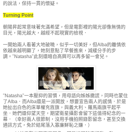
的說法，保持一貫的懷疑。
Turning Point
朝陽昇起常意味著充滿希望，但是電影裡的陽光卻像無情的
目光，陽光越大，越經不起現實的檢視．
一開始兩人看著大地破曉，似乎一切美好，但Alba的離情依
依越來越明顯了，她刻意點了早餐進來，減緩分手的步
調。"Natasha"此刻還暗自高興可以再多留一會兒。
"Natasha"一本壓抑的習慣，用母語向姊姊撒謊，同時也蒙住
了Alba．而Alba還是一派開放，想要宣告兩人的感情．於是
她扯出白色的床單權充旌旗，與義大利、羅馬兩旗平起平
坐．她們還仰望天空，期望衛星攝影會留下這值得紀念的一
幕．（幸好兩人很節制，沒用手機拍照錄影留念，甚至交換
通訊方式，免於結尾落入寡廉鮮恥之嫌．）