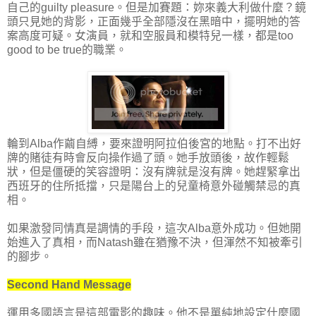
自己的guilty pleasure。但是加賽題：妳來義大利做什麼？鏡
頭只見她的背影，正面幾乎全部隱沒在黑暗中，擺明她的答
案高度可疑。女演員，就和空服員和模特兒一樣，都是too
good to be true的職業。
輪到Alba作繭自縛，要來證明阿拉伯後宮的地點。打不出好
牌的賭徒有時會反向操作過了頭。她手放頭後，故作輕鬆
狀，但是僵硬的笑容證明：沒有牌就是沒有牌。她趕緊拿出
西班牙的住所抵擋，只是陽台上的兒童椅意外碰觸禁忌的真
相。
如果激發同情真是調情的手段，這次Alba意外成功。但她開
始進入了真相，而Natash雖在猶豫不決，但渾然不知被牽引
的腳步。
Second Hand Message
運用多國語言是這部電影的趣味。他不是單純地設定什麼國