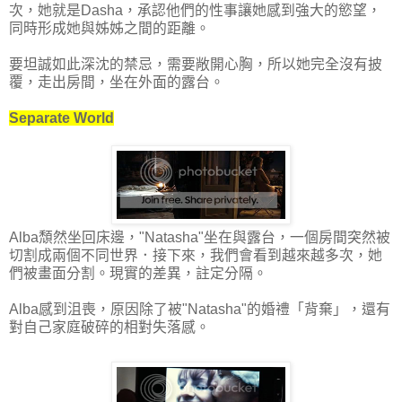
次，她就是Dasha，承認他們的性事讓她感到強大的慾望，
同時形成她與姊姊之間的距離。
要坦誠如此深沈的禁忌，需要敞開心胸，所以她完全沒有披
覆，走出房間，坐在外面的露台。
Separate World
Alba頹然坐回床邊，"Natasha"坐在與露台，一個房間突然被
切割成兩個不同世界．接下來，我們會看到越來越多次，她
們被畫面分割。現實的差異，註定分隔。
Alba感到沮喪，原因除了被"Natasha"的婚禮「背棄」，還有
對自己家庭破碎的相對失落感。