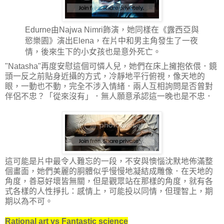
Edurne由Najwa Nimri飾演，她同樣在《露西亞與
慾樂園》演出Elena，在片中和男主角發生了一夜
情，後來生下的小女孩也是意外死亡。
"Natasha"再度安慰這個可憐人兒，她們在床上擁抱依偎．鏡
頭一反之前貼身近攝的方式，冷靜地平行俯視，像天地的
眼，一動也不動，完全不涉入情緒．兩人互相詢問是否曾對
伴侶不忠？「從來沒有」．無人願意承認這一晚也是不忠．
這可能是片中最令人難忘的一段，不安與懊惱沈默地佈滿整
個畫面，她們美麗的胴體似乎慢慢地凝結成雕像．在天地的
角度，善惡好壞皆無關，但是觀眾站在那樣的角度，就有各
式各樣的人性掙扎：感情上，可能投以同情，但理智上，期
期以為不可。
Rational art vs Fantastic science