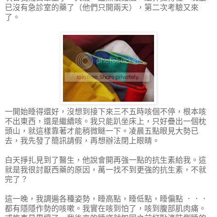
已沒有急診室的藥了（他們只開兩天），第二次考驗又來
了。
一開始睡得還好，沒想到接下來三不五時咳個不停，根本咳
不出東西，還是繼續咳。我只能趴坐床上，只好疊出一個枕
頭山，就這樣靠著才能稍微瞇一下。凌晨五點眼見大勢已
去，我先發了簡訊請假，再想辦法閉上眼睛。
白天掙扎見到了醫生，他說會開再強一點的抗生素給我。這
就是我很討厭西藥的原因，萬一找不到更強的抗生素，不就
完了？
這一晚，我調遍各種姿勢，睡高點，睡低點，睡偏點 ．．．
都有隱隱作勢的咳嗽。我實在咳到怕了，咳到腹部肌肉痛。