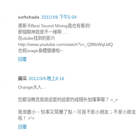
softshade
2011/3/6 下午5:04
奧斯卡Best Sound Mixing我也有看到!
那個眼神就是不一樣啊......
在utube找到的影片
http://www.youtube.com/watch?v=_Qlf6kWqUdQ
也祝orage身體健康啦~
回覆
麻瓜
2011/3/9 晚上8:16
Orange大人…
您都沒瞧見我是這麼的這麼的成穩外加懂事嚒？ =_=
我是膽小、怕事又鬧騰了點，可我不是小朋友；不是小朋友
啦！ >"<
回覆