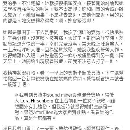
我的手，不准跑掉。她就摸摸指頭安撫，接著開始討論起她
去學校自強活動的照片。我不太高興：妳和同事的合照距離
太靠近了。她很無辜：不是我去靠近，是他們靠近，男的女
的都是。她突然轉為得意：啊，妳會緊張哪！
她還是離開了一下去洗手間，我換了側睡的姿勢，很快地熟
睡了幾分鐘，沒有咳、沒有痛，太好了。離開急診室時，差
點忘記還有快篩一事，幸好完全沒事。當天晚上睡意襲人，
一上床就呼呼大睡。因為過於放鬆，她說我整晚鼾聲大作，
吵得她難以入眠，只好抱著另一條小被儘量轉到另一側。隔
天早上，她開始出現感冒徵症，趁我不注意去打了一針。
我精神狀況好轉，看了一早上的奧斯卡頒獎典禮，下午還幫
忙搬回一台新電視機裝在她媽媽的房間。覺得感冒這事該告
一段落了吧。
＊我看到典禮中sound mixer最佳混音獎項，得獎
人
Lora Hirschberg
在上台前和一位女子親吻，雖
然國外有此禮俗，但我當時就覺得她們應該是一
對。果然AfterEllen為大家證實此點。看看她的作
品，真是什麼都有。
次日我戴口罩上了一天班，雖然很難過，還算挺得住。晚上