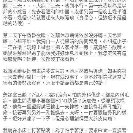
躺了三天．．．大病了三天，咳到不行。第一天我以為是以
前的小感冒，先去看溫和的中醫。沒想到第一個晚上幾乎睡
不著，幾個小時就要起來大咳濃痰（真噁心，但這還不是最
糟的時候）。
第二天下午昏昏欲睡，吃藥休息病情依然沒好轉。天色漸
暗，心想不妙。我獨自一人從黑暗的房間起身，心想這小子
一定在樓上玩線上遊戲，把人家冷落一旁，感覺好心酸哦。
她後來解釋是為了能讓我好好休息才到樓上。我怎麼沒有這
種感覺呢？她連一次都沒下來看過。
我鐵著臉要她開車送我去急診。她居然放馬後炮：如果妳第
一天去看西醫打一針，現在就沒事了。真不敢相信我連當受
害者的優勢都沒有，怎麼千錯萬錯都是自己的錯！
急診室已躺了7個人，還好沒有可怕的外科傷患，都是內科毛
病。醫生問我要不要做個H1N1快篩？怎麼做，從喉頭取樣
嗎？他從一個塑膠試管抽出一支棉棒，直接從我鼻孔推到
底，接著再到另外一孔推進去。天呀，一付要戳破鼻孔的樣
子。還好只痛了一下子，但是心理創傷更大於皮肉痛。
我躺在小床上打著點滴，為了怕手著涼，要求Fruit一直摸著