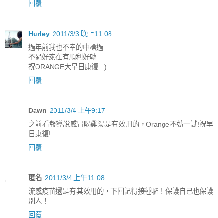
回覆
Hurley
2011/3/3 晚上11:08
過年前我也不幸的中標過
不過好家在有順利好轉
祝ORANGE大早日康復 : )
回覆
Dawn
2011/3/4 上午9:17
之前看報導說感冒喝雞湯是有效用的，Orange不妨一試!祝早
日康復!
回覆
匿名
2011/3/4 上午11:08
流感疫苗還是有其效用的，下回記得接種囉！保護自己也保護
別人！
回覆