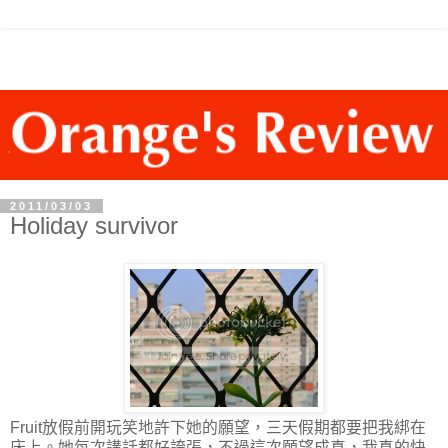
2011/03/03
Holiday survivor
Fruit放假前開玩笑地許下她的願望，三天假期都要把我綁在
床上。她每次講話都好誇張，不過這次願望成真，我真的快