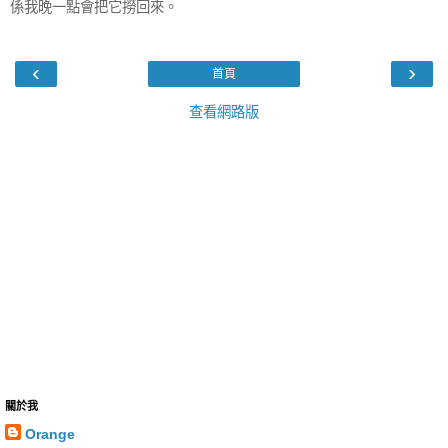
係我晚一點會把它撈回來。
‹
›
首頁
查看網路版
關於我
Orange