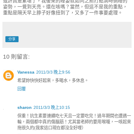
或許真是累壞了，我後來的睡姿就如同之前打點滴時側睡的
姿勢，一覺到天亮。還在咳嗎？當然，但這不是我的重點，
重點是隔天早上脖子好像扭到了，又多了一件事要處理。
分享
10 則留言:
Vanessa
2011/3/3 晚上9:56
希望妳快快好起來，多喝水，多休息。
回覆
sharon
2011/3/3 晚上10:15
保重！抗生素要連續吃七天且一定要吃完！過年期間也遭遇一
輪，兩個都中真的傷腦筋！尤其當老師的要用喉嚨，一咳起來
拖很久的(我家這口現在都沒全好哩）