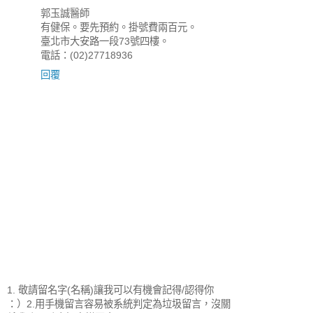
郭玉誠醫師
有健保。要先預約。掛號費兩百元。
臺北市大安路一段73號四樓。
電話：(02)27718936
回覆
1. 敬請留名字(名稱)讓我可以有機會記得/認得你
：）2.用手機留言容易被系統判定為垃圾留言，沒關