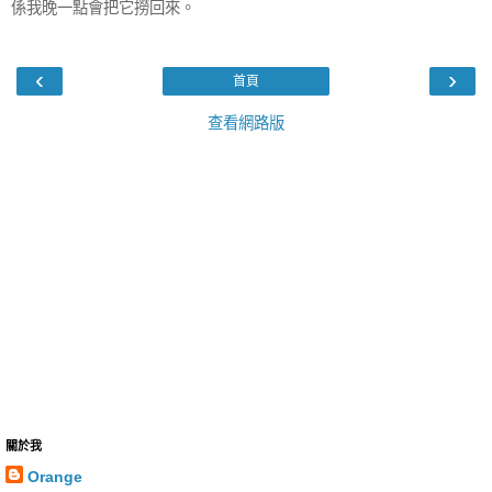
係我晚一點會把它撈回來。
‹
›
首頁
查看網路版
關於我
Orange