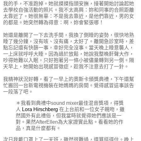
我的手，不准跑掉。她就摸摸指頭安撫，接著開始討論起她
去學校自強活動的照片。我不太高興：妳和同事的合照距離
太靠近了。她很無辜：不是我去靠近，是他們靠近，男的女
的都是。她突然轉為得意：啊，妳會緊張哪！
她還是離開了一下去洗手間，我換了側睡的姿勢，很快地熟
睡了幾分鐘，沒有咳、沒有痛，太好了。離開急診室時，差
點忘記還有快篩一事，幸好完全沒事。當天晚上睡意襲人，
一上床就呼呼大睡。因為過於放鬆，她說我整晚鼾聲大作，
吵得她難以入眠，只好抱著另一條小被儘量轉到另一側。隔
天早上，她開始出現感冒徵症，趁我不注意去打了一針。
我精神狀況好轉，看了一早上的奧斯卡頒獎典禮，下午還幫
忙搬回一台新電視機裝在她媽媽的房間。覺得感冒這事該告
一段落了吧。
＊我看到典禮中sound mixer最佳混音獎項，得獎
人
Lora Hirschberg
在上台前和一位女子親吻，雖
然國外有此禮俗，但我當時就覺得她們應該是一
對。果然AfterEllen為大家證實此點。看看她的作
品，真是什麼都有。
次日我戴口罩上了一天班，雖然很難過，還算挺得住。晚上