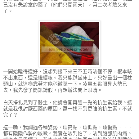
已沒有急診室的藥了（他們只開兩天），第二次考驗又來
了。
一開始睡得還好，沒想到接下來三不五時咳個不停，根本咳
不出東西，還是繼續咳。我只能趴坐床上，只好疊出一個枕
頭山，就這樣靠著才能稍微瞇一下。凌晨五點眼見大勢已
去，我先發了簡訊請假，再想辦法閉上眼睛。
白天掙扎見到了醫生，他說會開再強一點的抗生素給我。這
就是我很討厭西藥的原因，萬一找不到更強的抗生素，不就
完了？
這一晚，我調遍各種姿勢，睡高點，睡低點，睡偏點 ．．．
都有隱隱作勢的咳嗽。我實在咳到怕了，咳到腹部肌肉痛。