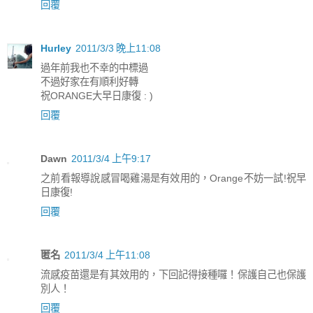
回覆
Hurley
2011/3/3 晚上11:08
過年前我也不幸的中標過
不過好家在有順利好轉
祝ORANGE大早日康復 : )
回覆
Dawn
2011/3/4 上午9:17
之前看報導說感冒喝雞湯是有效用的，Orange不妨一試!祝早
日康復!
回覆
匿名
2011/3/4 上午11:08
流感疫苗還是有其效用的，下回記得接種囉！保護自己也保護
別人！
回覆