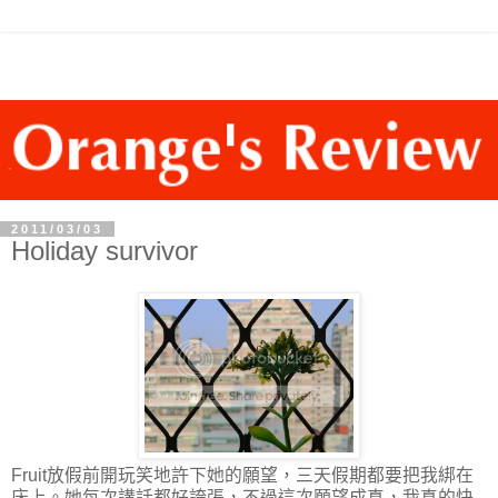
2011/03/03
Holiday survivor
Fruit放假前開玩笑地許下她的願望，三天假期都要把我綁在
床上。她每次講話都好誇張，不過這次願望成真，我真的快