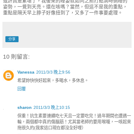
或許真是累壞了，我後來的睡姿就如同之前打點滴時側睡的
姿勢，一覺到天亮。還在咳嗎？當然，但這不是我的重點，
重點是隔天早上脖子好像扭到了，又多了一件事要處理。
分享
10 則留言:
Vanessa
2011/3/3 晚上9:56
希望妳快快好起來，多喝水，多休息。
回覆
sharon
2011/3/3 晚上10:15
保重！抗生素要連續吃七天且一定要吃完！過年期間也遭遇一
輪，兩個都中真的傷腦筋！尤其當老師的要用喉嚨，一咳起來
拖很久的(我家這口現在都沒全好哩）