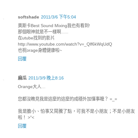
softshade
2011/3/6 下午5:04
奧斯卡Best Sound Mixing我也有看到!
那個眼神就是不一樣啊......
在utube找到的影片
http://www.youtube.com/watch?v=_Qlf6kWqUdQ
也祝orage身體健康啦~
回覆
麻瓜
2011/3/9 晚上8:16
Orange大人…
您都沒瞧見我是這麼的這麼的成穩外加懂事嚒？ =_=
我是膽小、怕事又鬧騰了點，可我不是小朋友；不是小朋友
啦！ >"<
回覆