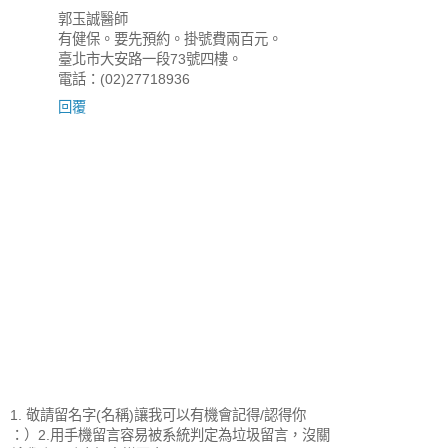
郭玉誠醫師
有健保。要先預約。掛號費兩百元。
臺北市大安路一段73號四樓。
電話：(02)27718936
回覆
1. 敬請留名字(名稱)讓我可以有機會記得/認得你
：）2.用手機留言容易被系統判定為垃圾留言，沒關