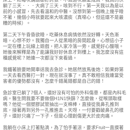
躺了三天．．．大病了三天，咳到不行。第一天我以為是以
前的小感冒，先去看溫和的中醫。沒想到第一個晚上幾乎睡
不著，幾個小時就要起來大咳濃痰（真噁心，但這還不是最
糟的時候）。
第二天下午昏昏欲睡，吃藥休息病情依然沒好轉。天色漸
暗，心想不妙。我獨自一人從黑暗的房間起身，心想這小子
一定在樓上玩線上遊戲，把人家冷落一旁，感覺好心酸哦。
她後來解釋是為了能讓我好好休息才到樓上。我怎麼沒有這
種感覺呢？她連一次都沒下來看過。
我鐵著臉要她開車送我去急診。她居然放馬後炮：如果妳第
一天去看西醫打一針，現在就沒事了。真不敢相信我連當受
害者的優勢都沒有，怎麼千錯萬錯都是自己的錯！
急診室已躺了7個人，還好沒有可怕的外科傷患，都是內科毛
病。醫生問我要不要做個H1N1快篩？怎麼做，從喉頭取樣
嗎？他從一個塑膠試管抽出一支棉棒，直接從我鼻孔推到
底，接著再到另外一孔推進去。天呀，一付要戳破鼻孔的樣
子。還好只痛了一下子，但是心理創傷更大於皮肉痛。
我躺在小床上打著點滴，為了怕手著涼，要求Fruit一直摸著