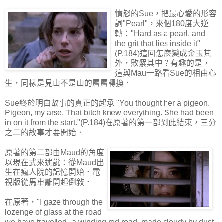
憤怒的Sue，把最心愛的形容
詞"Pearl"，來個180度大逆
轉："Hard as a pearl, and
the grit that lies inside it"
(P.184)這回怎麼變成金玉其
外，敗絮其中？有趣的是，
這與Mau一路看Sue的相由心
生，同樣是見山不是山的層層轉換．
Sue終於明白故事的真正的起承 "You thought her a pigeon.
Pigeon, my arse, That bitch knew everything. She had been
in on it from the start."(P.184)在原著的第一部到此結束，三分
之二的故事才要開始．
原著的第二部由Maud的角度
以現在式來述說：從Maud出
生在瘋人院的記憶開始．電
視版從馬車離開起倒敍．
在原著，"I gaze through the
lozenge of glass at the road
we have travelled--a winding red road, made cloudy by dust,