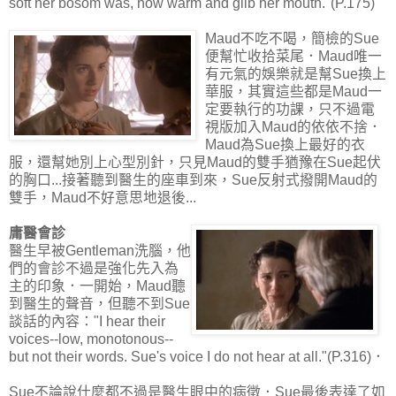
soft her bosom was, how warm and glib her mouth."(P.175)
Maud不吃不喝，簡檢的Sue
便幫忙收拾菜尾．Maud唯一
有元氣的娛樂就是幫Sue換上
華服，其實這些都是Maud一
定要執行的功課，只不過電
視版加入Maud的依依不捨．
Maud為Sue換上最好的衣
服，還幫她別上心型別針，只見Maud的雙手猶豫在Sue起伏
的胸口...接著聽到醫生的座車到來，Sue反射式撥開Maud的
雙手，Maud不好意思地退後...
庸醫會診
醫生早被Gentleman洗腦，他
們的會診不過是強化先入為
主的印象．一開始，Maud聽
到醫生的聲音，但聽不到Sue
談話的內容："I hear their
voices--low, monotonous--
but not their words. Sue's voice I do not hear at all."(P.316)．
Sue不論說什麼都不過是醫生眼中的病徵．Sue最後表達了如