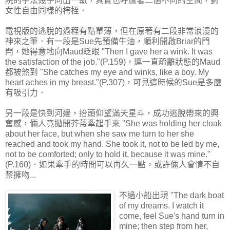
院的手法幾乎同出一轍，其實也呼應著二個不同的空間，對
女性自由同樣的桍桎．
電視版的逃脫的過程有點單薄，但在原著有二段非常浪漫的
神來之筆．有一段是Sue先預備牛油，順利開啟Briar的門
閂，她得意地向Maud眨眼 "Then I gave her a wink. It was
the satisfaction of the job."(P.159)，連一直疏離狀態的Maud
都被煞到 "She catches my eye and winks, like a boy. My
heart aches in my breast."(P.307)，可見這時候的Sue是多麼
有吸引力．
另一段是快到河邊，抬頭仰望滿天星斗，成功逃脫帶來的興
奮感，倆人竟拋開芥蒂牽起手來 "She was holding her cloak
about her face, but when she saw me turn to her she
reached and took my hand. She took it, not to be led by me,
not to be comforted; only to hold it, because it was mine."
(P.160)．如果牽手的時間可以再久一點，或許倆人會情不自
禁擁吻...
不過小船出現 "The dark boat
of my dreams. I watch it
come, feel Sue's hand turn in
mine; then step from her,