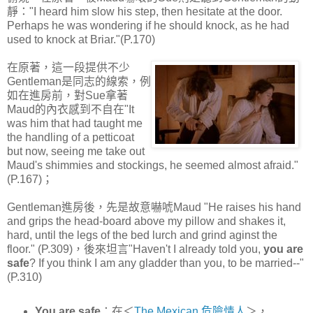
靜："I heard him slow his step, then hesitate at the door.
Perhaps he was wondering if he should knock, as he had
used to knock at Briar."(P.170)
在原著，這一段提供不少
Gentleman是同志的線索，例
如在進房前，對Sue拿著
Maud的內衣感到不自在"It
was him that had taught me
the handling of a petticoat
but now, seeing me take out
Maud's shimmies and stockings, he seemed almost afraid."
(P.167)；
Gentleman進房後，先是故意嚇唬Maud "He raises his hand
and grips the head-board above my pillow and shakes it,
hard, until the legs of the bed lurch and grind aginst the
floor." (P.309)，後來坦言"Haven't I already told you,
you are
safe
? If you think I am any gladder than you, to be married--"
(P.310)
You are safe
：在＜
The Mexican 危險情人
＞，