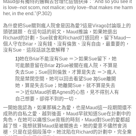
Maud卻有獨特的邏輯去合理化這個抉擇："And so you see it
is love--not scorn, not malice; only love--that makes me harm
her, in the end."(P.302)
為什麼把Sue關到瘋人院會是因為愛?這是Virago討論版上的
頭號謎題．在這句話的前文，Maud推論，如果她退出
Richard的計劃，Sue就會和Richard打道回府，留下Maud一
個人守在Briar，沒有錢、沒有倫敦、沒有自由，最重要的，
沒有Sue．這段話該怎麼解釋？
1)
她在Briar不能沒有Sue ＝＞如果Sue留下，她
可能願意留在Briar
2)
Sue被關在瘋人院，不算是
失去Sue；Sue回到倫敦，才算是失去 ＝＞瘋人
院是禁閉空間，她可以回去看望Sue
3)
Sue離開
她，算是失去Sue；她離開Sue，就不算是失去
＝＞近似Maud折磨Agnes的心態，見不得別人有
自己想要，卻得不到的一切．
一開始我認為，如果那稱之為愛，也是Maud這一段期間還不
成熟的自私之愛．越到後面，Maud早就知道Sue在計劃中的
角色，在她可以痛恨Sue背叛的時刻，Maud對Sue的愛都超
越了恨，我想就算Maud是被關進去，她的愛意不儘然會消
褪．只是在這個段落中，她沈陷在Richard的計劃中，完全棄