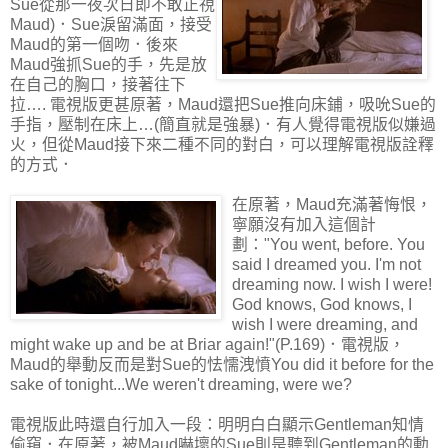
Sue從那一夜次日即不敢正視
Maud)．Sue淚留滿面，接受
Maud的第一個吻．後來
Maud強抓Sue的手，先是放
在自己的胸口，接著往下
拉…. 電視版更甚原著，Maud還把Sue推向床鋪，吸吮Sue的
手指，壓制在床上…(簡直就是強暴)．有人覺得電視版似嫌過
火，但從Maud接下來二種不同的對白，可以理解電視版詮釋
的方式．
在原著，Maud充滿著悔恨，
寧願沒有加入這個計
劃："You went, before. You
said I dreamed you. I'm not
dreaming now. I wish I were!
God knows, God knows, I
wish I were dreaming, and
might wake up and be at Briar again!"(P.169)．電視版，
Maud的舉動反而是對Sue的怯懦洩憤You did it before for the
sake of tonight...We weren't dreaming, were we?
電視版此時還自行加入一段：明明白白顯示Gentleman知情
偷窺．在原著，被Maud嚇壞的Sue則是聽到Gentleman的動