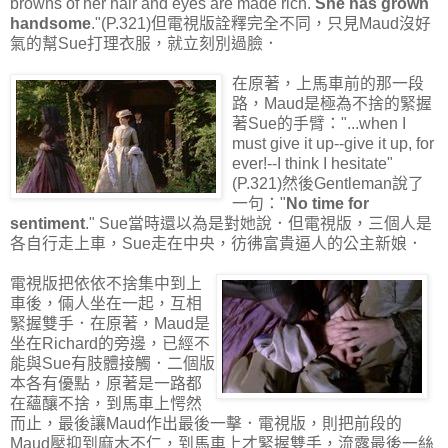
browns of her hair and eyes are made rich.
She has grown
handsome
."(P.321)但電視版詮釋完全不同，只見Maud沒好
氣的幫Sue打理衣服，就立刻別過臉．
在原著，上馬車前的那一段
路，Maud是極為不捨的緊握
著Sue的手臂："...when I
must give it up--give it up, for
ever!--I think I hesitate"
(P.321)然後Gentleman說了
一句："
No time for
sentiment
." Sue當時還以為是對她說．但電視版，三個人是
各自行走上車，Sue走在中央，彷彿富貴逼人的公主新娘．
電視版把依依不捨集中到上
車後，倆人坐在一起，互相
緊握雙手．在原著，Maud是
坐在Richard的旁邊，已經不
能與Sue有肢體接觸．二個版
本各有優點，原著是一路都
在蘊釀不捨，到馬車上愕然
而止，最後讓Maud作出最後一擊．電視版，則把前段的
Maud壓抑到麻木不仁，到馬車上才緊握雙手，流露最後一絲