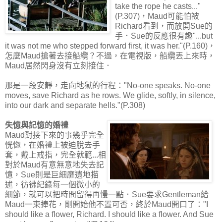
take the rope he casts..."
(P.307)，Maud可能怕被
Richard看到，而放開Sue的
手．Sue的反應很有趣"...but
it was not me who stepped forward first, it was her."(P.160)，
怎麼Maud搶著去接船纜？不過，在電視版，船纜丟上來時，
Maud居然閃身沒有立刻接住．
那是一段安靜，走向地獄的行程："No-one speaks. No-one
moves, save Richard as he rows. We glide, softly, in silence,
into our dark and separate hells."(P.308)
失憶與記憶的婚禮
Maud對接下來的事幾乎完全
恍惚，在婚禮上被迫脫去手
套，戴上戒指，完全就範...相
對於Maud有意無意地失去記
憶，Sue則是巨細靡遺地描
述，彷彿紀錄每一個微小的
細節，就可以把時間留得再慢一點．Sue要求Gentleman給
Maud一束捧花，剛開始他不置可否，終於Maud開口了："I
should like a flower, Richard. I should like a flower. And Sue