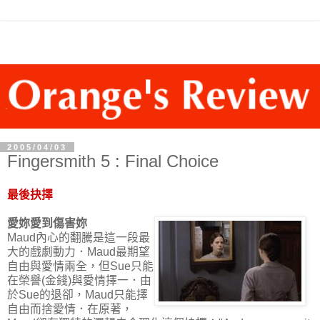
2005/04/03
Fingersmith 5 : Final Choice
最後抉擇
愛妳愛到傷害妳
Maud內心的翻騰是這一段最
大的戲劇動力．Maud最期望
自由與愛情兩全，但Sue只能
在榮譽(金錢)與愛情擇一．由
於Sue的退卻，Maud只能擇
自由而捨愛情．在原著，