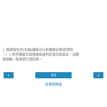
1. 敬請留名字(名稱)讓我可以有機會記得/認得你
：）2.用手機留言容易被系統判定為垃圾留言，沒關
係我晚一點會把它撈回來。
‹
›
首頁
查看網路版