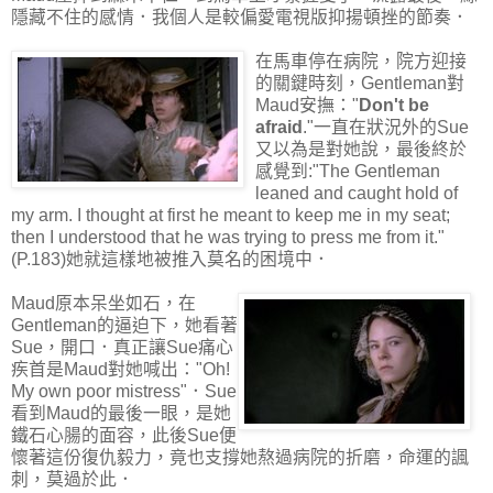
隱藏不住的感情．我個人是較偏愛電視版抑揚頓挫的節奏．
在馬車停在病院，院方迎接
的關鍵時刻，Gentleman對
Maud安撫："
Don't be
afraid
."一直在狀況外的Sue
又以為是對她說，最後終於
感覺到:"The Gentleman
leaned and caught hold of
my arm. I thought at first he meant to keep me in my seat;
then I understood that he was trying to press me from it."
(P.183)她就這樣地被推入莫名的困境中．
Maud原本呆坐如石，在
Gentleman的逼迫下，她看著
Sue，開口．真正讓Sue痛心
疾首是Maud對她喊出："Oh!
My own poor mistress"．Sue
看到Maud的最後一眼，是她
鐵石心腸的面容，此後Sue便
懷著這份復仇毅力，竟也支撐她熬過病院的折磨，命運的諷
刺，莫過於此．