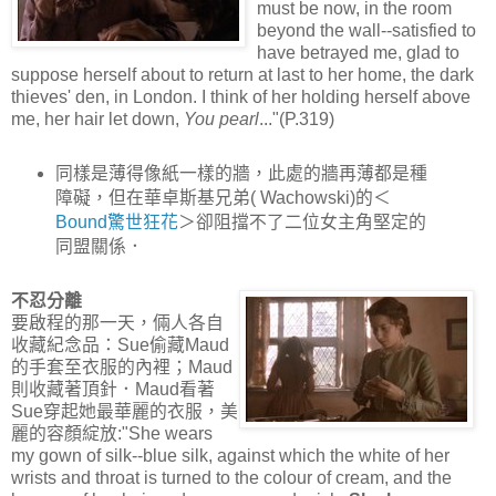
must be now, in the room
beyond the wall--satisfied to
have betrayed me, glad to
suppose herself about to return at last to her home, the dark
thieves' den, in London. I think of her holding herself above
me, her hair let down,
You pearl
..."(P.319)
同樣是薄得像紙一樣的牆，此處的牆再薄都是種
障礙，但在華卓斯基兄弟( Wachowski)的＜
Bound驚世狂花
＞卻阻擋不了二位女主角堅定的
同盟關係．
不忍分離
要啟程的那一天，倆人各自
收藏紀念品：Sue偷藏Maud
的手套至衣服的內裡；Maud
則收藏著頂針．Maud看著
Sue穿起她最華麗的衣服，美
麗的容顏綻放:"She wears
my gown of silk--blue silk, against which the white of her
wrists and throat is turned to the colour of cream, and the