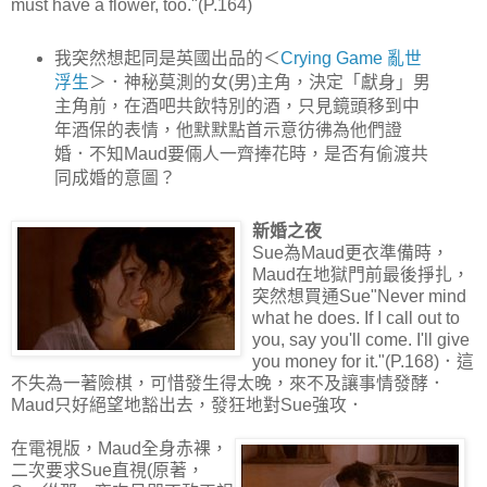
must have a flower, too."(P.164)
我突然想起同是英國出品的＜
Crying Game 亂世
浮生
＞．神秘莫測的女(男)主角，決定「獻身」男
主角前，在酒吧共飲特別的酒，只見鏡頭移到中
年酒保的表情，他默默點首示意彷彿為他們證
婚．不知Maud要倆人一齊捧花時，是否有偷渡共
同成婚的意圖？
新婚之夜
Sue為Maud更衣準備時，
Maud在地獄門前最後掙扎，
突然想買通Sue"Never mind
what he does. If I call out to
you, say you'll come. I'll give
you money for it."(P.168)．這
不失為一著險棋，可惜發生得太晚，來不及讓事情發酵．
Maud只好絕望地豁出去，發狂地對Sue強攻．
在電視版，Maud全身赤裸，
二次要求Sue直視(原著，