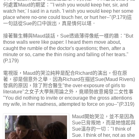
何處置Maud的期望："'I wish you would keep her, sir, and
watch her,' I said in a rush. 'I wish you would keep her some
place where no-one could touch her, or hurt her--"(P.179)這
一句話從Sue的口中說出，真是情何以堪．
接著醫生轉與Maud談話，Sue透過薄得像紙一樣的牆："But
those walls were like paper: I heard them move about,
caught the rumble of the doctor's questions; then, after a
minute or so, came the thin rising and falling of her tears."
(P.179)
電視版，Maud的哭泣純粹是配合Richard的演出，但在原
著，卻是個意外之舉．因為Richard在描述Sue(Maud Rivers)
發病的原因，除了附合醫生"the over-exposure of girls to
literature"之女子大學無用論之外，竟順勢故意揭發二女性事
"You did nothing to invite or encourage the gross attentions
my wife, in her madness, attempted to force on you--"(P.319)
Maud開始哭泣，並不是因為
Sue已背叛她，而是她憶起與
Sue溫存的一切："I think of
Sue. I think of her, not as she