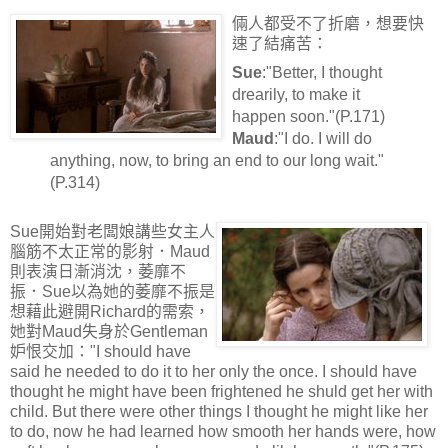
倆人都受不了折磨，想要快
速了結痛苦：
Sue
:"Better, I thought
drearily, to make it
happen soon."(P.171)
Maud
:"I do. I will do
anything, now, to bring an end to our long wait."
(P.314)
Sue開始對老闆娘講些女主人
腦筋不太正常的影射．Maud
則表演日漸消沈，萎靡不
振．Sue以為她的萎靡不振是
想藉此避開Richard的需索，
她對Maud失身於Gentleman
妒恨交加："I should have
said he needed to do it to her only the once. I should have
thought he might have been frightened he shuld get her with
child. But there were other things I thought he might like her
to do, now he had learned how smooth her hands were, how