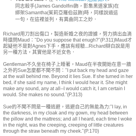
同志殺手(James Gandolfini飾，影集黑道家族)在
綁架Samantha(茱莉亞羅伯茲飾)時，同樣說過這
一句，在這裡並列，有異曲同工之妙．
Richard用刀割出傷口，製造新婚之夜的證據，努力擠出血滴
時還問Maud："Do you suppose that enugh?"(P.311)Maud才
起疑他不是對Agnes下手，應該有經驗...Richard辯白說是用
另一種方法，其實他是不近女色．
Gentleman不久坐在椅子上睡著，Maud在半夜開始在意一牆
之外的Sue怎麼都不聞不問："I put back my head and gaze
at the wall behind me. Beyond it lies Sue. If she turned in her
bed, if she said my name, I think I would hear it. She might
make any sound, any at all--I would catch it, I am certain I
would. She makes no sound."(P.313)
Sue的不聞不問是一種逃避，逃避自己的無能為力:"I lay, in
the darkness, in my cloak and my gown, my head between
the pillow and the mattress; and all I heard, each time I woke
in the night, was the creeping, creeping of little creatures
through the straw beneath my cheek."(P.170)