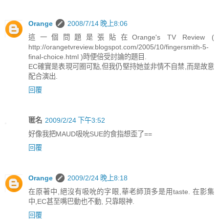
Orange
2008/7/14 晚上8:06
這一個問題是張貼在Orange's TV Review (
http://orangetvreview.blogspot.com/2005/10/fingersmith-5-
final-choice.html )時便倍受討論的題目.
EC確實是表現可圈可點,但我仍堅持她並非情不自禁,而是故意
配合演出.
回覆
匿名
2009/2/24 下午3:52
好像我把MAUD吸吮SUE的食指想歪了==
回覆
Orange
2009/2/24 晚上8:18
在原著中,絕沒有吸吮的字眼,華老師頂多是用taste. 在影集
中,EC甚至嘴巴動也不動, 只靠眼神.
回覆