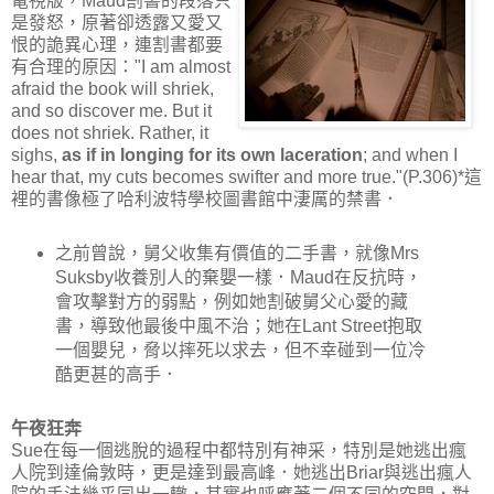
電視版，Maud割書的段落只
是發怒，原著卻透露又愛又
恨的詭異心理，連割書都要
有合理的原因："I am almost
afraid the book will shriek,
and so discover me. But it
does not shriek. Rather, it
sighs,
as if in longing for its own laceration
; and when I
hear that, my cuts becomes swifter and more true."(P.306)*這
裡的書像極了哈利波特學校圖書館中淒厲的禁書．
之前曾說，舅父收集有價值的二手書，就像Mrs
Suksby收養別人的棄嬰一樣．Maud在反抗時，
會攻擊對方的弱點，例如她割破舅父心愛的藏
書，導致他最後中風不治；她在Lant Street抱取
一個嬰兒，脅以摔死以求去，但不幸碰到一位冷
酷更甚的高手．
午夜狂奔
Sue在每一個逃脫的過程中都特別有神采，特別是她逃出瘋
人院到達倫敦時，更是達到最高峰．她逃出Briar與逃出瘋人