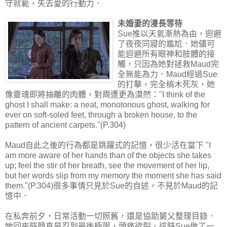
守就範，失去愛的行動力．
未婚妻的漫長等待
Sue推以天氣漸熱為由，迴避
了夜夜同寢的尷尬．她儘可
能迴避所有眼神和肢體的接
觸，只因為她對拯救Maud完
全無能為力．Maud經過Sue
的打擊，完全槁木死灰，她
像靈魂即將抽離的肉體，對周遭更為漠然："I think of the
ghost I shall make: a neat, monotonous ghost, walking for
ever on soft-soled feet, through a broken house, to the
pattern of ancient carpets."(P.304)
Maud自此之後的行為都是跳躍式的記憶，很少活在當下 "I
am more aware of her hands than of the objects she takes
up; feel the stir of her breath, see the movement of her lip,
but her words slip from my memory the moment she has said
them."(P.304)很多事情只見於Sue的自述，不見於Maud的記
憶中．
在私奔前夕，日常活動一切照舊，還是協助舅父整理目錄．
她回來時簡直是忍到最後極限，頭痛欲裂．這時Sue做了一