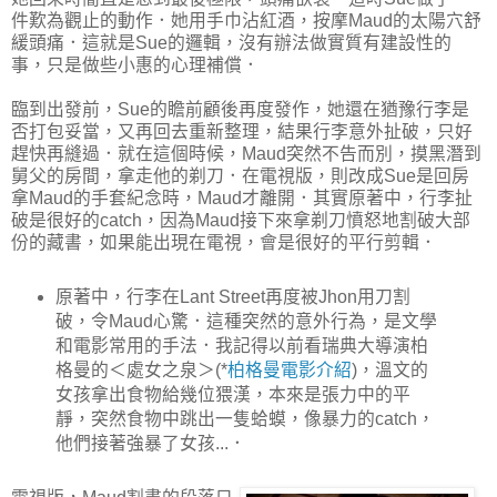
件歎為觀止的動作．她用手巾沾紅酒，按摩Maud的太陽穴舒
緩頭痛．這就是Sue的邏輯，沒有辦法做實質有建設性的
事，只是做些小惠的心理補償．
臨到出發前，Sue的瞻前顧後再度發作，她還在猶豫行李是
否打包妥當，又再回去重新整理，結果行李意外扯破，只好
趕快再縫過．就在這個時候，Maud突然不告而別，摸黑潛到
舅父的房間，拿走他的剃刀．在電視版，則改成Sue是回房
拿Maud的手套紀念時，Maud才離開．其實原著中，行李扯
破是很好的catch，因為Maud接下來拿剃刀憤怒地割破大部
份的藏書，如果能出現在電視，會是很好的平行剪輯．
原著中，行李在Lant Street再度被Jhon用刀割
破，令Maud心驚．這種突然的意外行為，是文學
和電影常用的手法．我記得以前看瑞典大導演柏
格曼的＜處女之泉＞(*
柏格曼電影介紹
)，溫文的
女孩拿出食物給幾位猥漢，本來是張力中的平
靜，突然食物中跳出一隻蛤蟆，像暴力的catch，
他們接著強暴了女孩...．