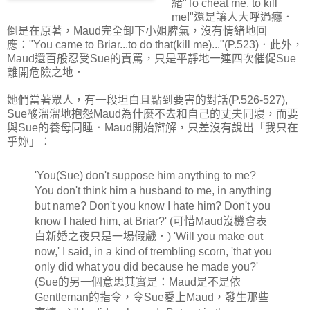
緒"To cheat me, to kill
me!"還是讓人大呼過癮．
倒是在原著，Maud完全卸下小姐脾氣，沒有情緒地回
應："You came to Briar...to do that(kill me)..."(P.523)．此外，
Maud還百般忍受Sue的責罵，只是平靜地一連四次催促Sue
離開危險之地．
她們當著眾人，有一段坦白且點到要害的對話(P.526-527),
Sue酸溜溜地抱怨Maud為什麼不去和自己的丈夫同寢，而要
與Sue的養母同睡．Maud開始辯解，只差沒有說出「我只在
乎妳」：
'You(Sue) don't suppose him anything to me?
You don't think him a husband to me, in anything
but name? Don't you know I hate him? Don't you
know I hated him, at Briar?' (可惜Maud沒機會表
白新婚之夜只是一場假戲．) 'Will you make out
now,' I said, in a kind of trembling scorn, 'that you
only did what you did because he made you?'
(Sue的另一個意思其實是：Maud是不是依
Gentleman的指令，令Sue愛上Maud，發生那些