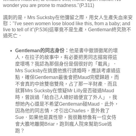
wonder you are prone to madness."(P.311)
諷刺的是，Mrs Sucksby在他彌留之際，用女人生產失血來安
慰："I've seen women lose blood like this, from a baby; and
live to tell of it"(P.536)這畢竟不是生產，Gentleman終究熬不
過死亡．
Gentleman的同志身份：
他是書中徹頭徹尾的壞
人，在拉子的故事中，有必要把男同志描寫得這
麼壞嗎？我認為那個身份是個很好的「載具」．
Mrs Sucksby在挑選他進行誘婚時，應該考慮過這
點，確保Gentleman最後會把Maud完壁歸趙，而
不會真的中途雙宿雙飛，占了那一半財產．而且
就算Mrs Sucksby在懷疑Mr Lilly是否碰過Maud
時，曾說過「給自己人總好過便宜了外人」，我
想她內心還是不希望Gentleman碰Maud．此外，
因為他的同志情，才引出Charles，意外救了
Sue．如果他是異性戀，我很難想像有一位女侍
會大膽地離開Briar，跑到瘋人院來幫助Sue逃
跑？