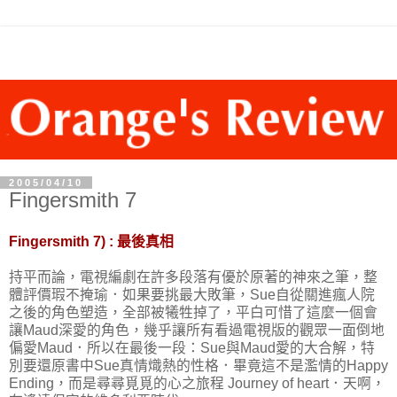
2005/04/10
Fingersmith 7
Fingersmith 7) : 最後真相
持平而論，電視編劇在許多段落有優於原著的神來之筆，整
體評價瑕不掩瑜．如果要挑最大敗筆，Sue自從關進瘋人院
之後的角色塑造，全部被犧牲掉了，平白可惜了這麼一個會
讓Maud深愛的角色，幾乎讓所有看過電視版的觀眾一面倒地
偏愛Maud．所以在最後一段：Sue與Maud愛的大合解，特
別要還原書中Sue真情熾熱的性格．畢竟這不是濫情的Happy
Ending，而是尋尋覓覓的心之旅程 Journey of heart．天啊，