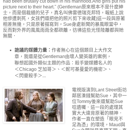
had been brutally cut down in his manhood.And girls put his
picture next to their heart." (Gentleman原來根本不是什麼紳
士，而是個裁縫的兒子，真名叫佛雷德瑞克邦特，報紙上說
他慘遭刺死，女孩們還把他的照片剪下來收藏)這一段與原著
相差無幾，只是原著描寫到，Sue身處新聞的暴風眼當中，
反而對外界的風風雨雨全都疏離，彷彿這些光怪陸離都與她
無關．
詭譎的媒體力量：
作者無心在這個題目上大作文
章，我還是從Gentleman由壞人變英雄的案例，
聯想起國外類似主題的作品：殺手變媒體名人的
＜Chicago 芝加哥＞、＜妮可基曼愛的機密＞、
＜閃靈殺手＞...
電視版演到Lant Street街坊
鄰居湊錢幫助Sue，其中一
位Tommy後來還幫助Sue
唸遺囑．這一段的處理其
實大大違背原著的精神．
作者一直在塑造「眼見不
足為憑」的環境，Maud與