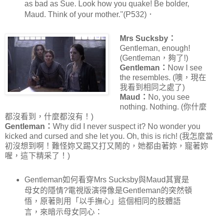
as bad as Sue. Look how you quake! Be bolder,
Maud. Think of your mother."(P532)．
Mrs Sucksby：
Gentleman, enough!
(Gentleman，夠了!)
Gentleman：
Now I see
the resembles. (噢，現在
我看到相同之處了)
Maud：
No, you see
nothing. Nothing. (你什麼
都沒看到，什麼都沒有！)
Gentleman：
Why did I never suspect it? No wonder you
kicked and cursed and she let you. Oh, this is rich! (我怎麼當
初沒想到啊！難怪妳又踢又打又鬧的，她都由著妳，寵著妳
喔，這下精采了！)
Gentleman如何看穿Mrs Sucksby與Maud其實是
母女的隱情?電視版演得像是Gentleman的突然頓
悟，原著則用「以手撫心」這個相同的肢體語
言，來暗示母女同心：