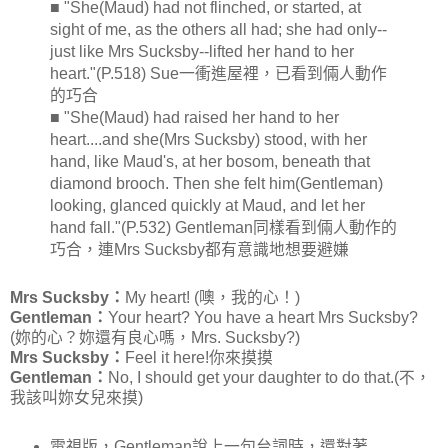
■ "She(Maud) had not flinched, or started, at
sight of me, as the others all had; she had only--
just like Mrs Sucksby--lifted her hand to her
heart."(P.518) Sue一衝進屋裡，已看到倆人動作
的巧合
■ "She(Maud) had raised her hand to her
heart....and she(Mrs Sucksby) stood, with her
hand, like Maud's, at her bosom, beneath that
diamond brooch. Then she felt him(Gentleman)
looking, glanced quickly at Maud, and let her
hand fall."(P.532) Gentleman同樣看到倆人動作的
巧合，連Mrs Sucksby都有意識地想要避嫌
Mrs Sucksby：
My heart! (噢，我的心！)
Gentleman：
Your heart? You have a heart Mrs Sucksby?
(妳的心？妳還有良心嗎，Mrs. Sucksby?)
Mrs Sucksby：
Feel it here!你來摸摸
Gentleman：
No, I should get your daughter to do that.(不，
我該叫妳女兒來摸)
電視版，Gentleman說上一句台詞時，還對著