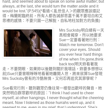
hard, and seemed about to speak on some awful matter; but
always, at the last, she would turn the matter aside and it
would be lost."(P.545)(*看過＜亂世佳人＞的觀眾應該還記
得，梅蘭妮臨終前，所有人都告誡郝思嘉千萬不要坦白和艾
思禮的感情：不要只圖一己解脫，自私地枉加對方的負擔)
Mrs Sucksby明白總有一天
真相會揭穿，所以她要求
Sue一定要看著她行刑：
Watch me tomorrow. Don't
cover your eyes. Should
you ever hear hard things
of me when I'm gone,think
back too(明天妳看著我
走，不要閉眼．如果妳以後聽到關於我壞話，妳要多想想以
前)Sue只要曾眼睜睜地看著她離開人世，將來就算Sue發現
Mrs Sucksby曾有的冷酷無情，又何忍再追究其罪孽呢？
Sue看完行刑，聽到觀眾仍像往常一樣發出歡呼的聲音，她
突然明白群眾歡呼的原因："I think I had used to cheer
myself, at other hangings. I never thought what the cheering
meant. Now I listened as those hurrahs went up, and it
seemed to me, even in my grief, that I understood. She's