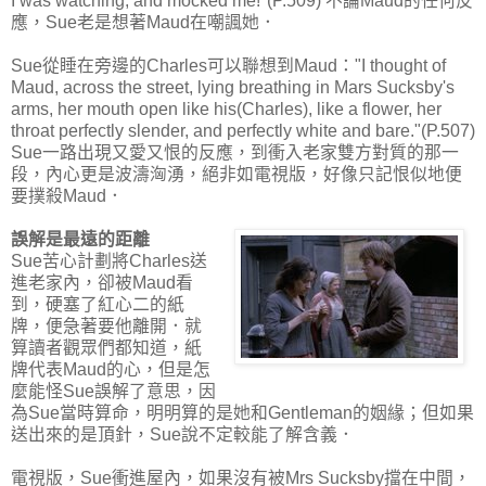
I was watching, and mocked me!"(P.509) 不論Maud的任何反
應，Sue老是想著Maud在嘲諷她．
Sue從睡在旁邊的Charles可以聯想到Maud："I thought of
Maud, across the street, lying breathing in Mars Sucksby's
arms, her mouth open like his(Charles), like a flower, her
throat perfectly slender, and perfectly white and bare."(P.507)
Sue一路出現又愛又恨的反應，到衝入老家雙方對質的那一
段，內心更是波濤洶湧，絕非如電視版，好像只記恨似地便
要撲殺Maud．
誤解是最遠的距離
Sue苦心計劃將Charles送
進老家內，卻被Maud看
到，硬塞了紅心二的紙
牌，便急著要他離開．就
算讀者觀眾們都知道，紙
牌代表Maud的心，但是怎
麼能怪Sue誤解了意思，因
為Sue當時算命，明明算的是她和Gentleman的姻緣；但如果
送出來的是頂針，Sue說不定較能了解含義．
電視版，Sue衝進屋內，如果沒有被Mrs Sucksby擋在中間，