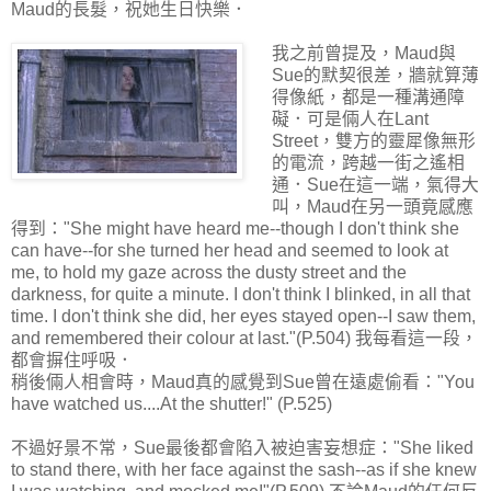
Maud的長髮，祝她生日快樂．
我之前曾提及，Maud與
Sue的默契很差，牆就算薄
得像紙，都是一種溝通障
礙．可是倆人在Lant
Street，雙方的靈犀像無形
的電流，跨越一街之遙相
通．Sue在這一端，氣得大
叫，Maud在另一頭竟感應
得到："She might have heard me--though I don't think she
can have--for she turned her head and seemed to look at
me, to hold my gaze across the dusty street and the
darkness, for quite a minute. I don't think I blinked, in all that
time. I don't think she did, her eyes stayed open--I saw them,
and remembered their colour at last."(P.504) 我每看這一段，
都會摒住呼吸．
稍後倆人相會時，Maud真的感覺到Sue曾在遠處偷看："You
have watched us....At the shutter!" (P.525)
不過好景不常，Sue最後都會陷入被迫害妄想症："She liked
to stand there, with her face against the sash--as if she knew