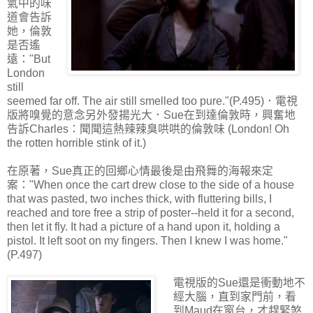
氣中的味
道會告訴
她，倫敦
是否遙
遠："But
London
still
seemed far off. The air still smelled too pure."(P.495)．電視
版將嗅覺的意念另外發揚光大．Sue在到達倫敦時，興奮地
告訴Charles：聞聞這熱辣辣臭哄哄的倫敦味 (London! Oh
the rotten horrible stink of it.)
在原著，Sue真正的回鄉心情最後是由飛舞的海報來定
案："When once the cart drew close to the side of a house
that was pasted, two inches thick, with fluttering bills, I
reached and tore free a strip of poster--held it for a second,
then let it fly. It had a picture of a hand upon it, holding a
pistol. It left soot on my fingers. Then I knew I was home."
(P.497)
電視版的Sue還是衝動地不
經大腦，直到家門前，看
到Maud在窗台，才趕緊煞