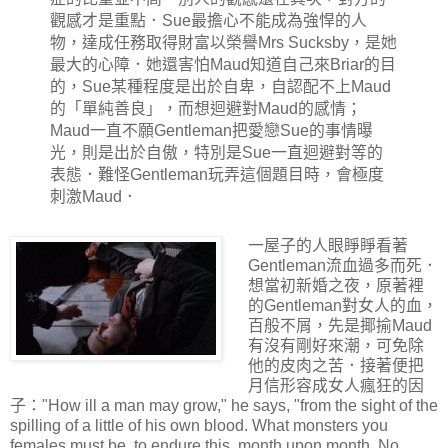
觀感才是重點．Sue最擔心不能成為強悍的人
物，達成任務取得財富以榮譽Mrs Sucksby，是她
最大的心障．她還害怕Maud知道自己來Briar的目
的，Sue某種程度是出於自卑，自認配不上Maud
的「單純善良」，而想迴避對Maud的感情；
Maud一直不願Gentleman把愛戀Sue的事情曝
光，則是出於自傲，特別是Sue一直迴避對等的
表態．難怪Gentleman玩弄這個題目時，會極度
刺激Maud．
一屋子的人眼睜睜看著
Gentleman流血過多而死．
想當初新婚之夜，原著裡
的Gentleman對女人的血，
百般不屑，先是揶揄Maud
有沒有剛好來潮，可免除
他的皮肉之苦．接著便把
月信形容成女人瘋狂的因
子："How ill a man may grow," he says, "from the sight of the
spilling of a little of his own blood. What monsters you
females must be, to endure this, month upon month. No