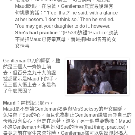
Maud眨眼．在原著，Gentleman其實最後還有一
句挑釁的話：" 'Feel that?' he said, with a glance
at her bosom. 'I don't think so.' Then he smiled.
'You may get your daughter to do it, however.
She's had practice.
' "(P.533)這裡"Practice"應該
不是指Maud已侍奉其母，而是指Maud曾有的女
女情事
Gentleman中刀的瞬間，雖
然是三個人一齊擠上前
去，但百分之九十九的證
據都顯示是Maud下的手，
但三個人衝上去，各是為
了什麼原因？
Maud：
電視版只顯示，
Maud是不想讓Gentleman揭穿與MrsSucksby的母女關係，
免得傷了Sue的心，而且也為制止Gentleman繼續羞辱自己的
母親沒有良心．但是在原著，還多了另一個重要動機：Maud
不准Gentleman再挑明她和Sue的情事(that thing, practice)，
畢竟之前在醫生來會診時，Gentleman都可以突然興起揭人