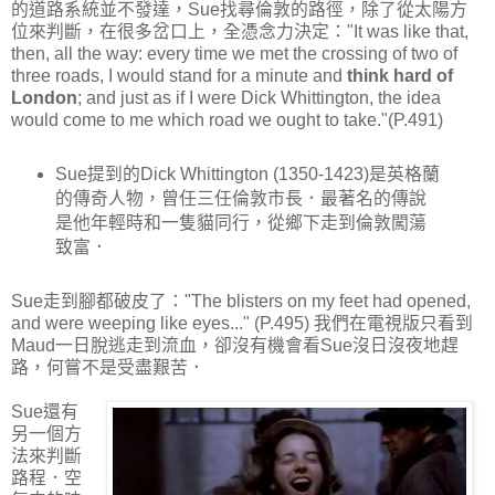
的道路系統並不發達，Sue找尋倫敦的路徑，除了從太陽方
位來判斷，在很多岔口上，全憑念力決定："It was like that,
then, all the way: every time we met the crossing of two of
three roads, I would stand for a minute and
think hard of
London
; and just as if I were Dick Whittington, the idea
would come to me which road we ought to take."(P.491)
Sue提到的Dick Whittington (1350-1423)是英格蘭
的傳奇人物，曾任三任倫敦市長．最著名的傳說
是他年輕時和一隻貓同行，從鄉下走到倫敦闖蕩
致富．
Sue走到腳都破皮了："The blisters on my feet had opened,
and were weeping like eyes..." (P.495) 我們在電視版只看到
Maud一日脫逃走到流血，卻沒有機會看Sue沒日沒夜地趕
路，何嘗不是受盡艱苦．
Sue還有
另一個方
法來判斷
路程．空