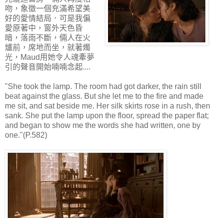
吻，象徵一個充滿希望美
好的愛情結局．可是我偏
愛原著中，窗外天色昏
暗，落雨不斷，倆人在火
爐前，席地而坐，就著燭
光，Maud用她令人魂牽夢
引的聲音開始喃喃念起....
"She took the lamp. The room had got darker, the rain still
beat against the glass. But she let me to the fire and made
me sit, and sat beside me. Her silk skirts rose in a rush, then
sank. She put the lamp upon the floor, spread the paper flat;
and began to show me the words she had written, one by
one."(P.582)