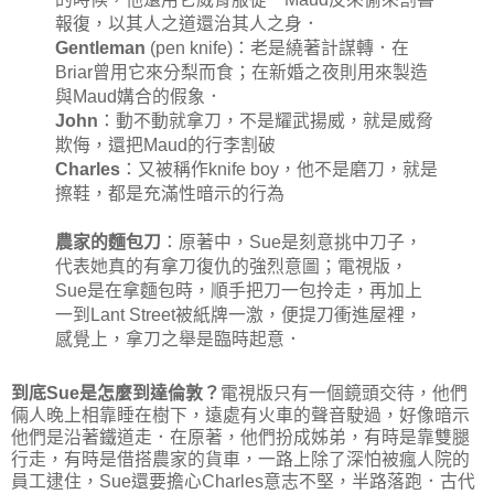
報復，以其人之道還治其人之身．
Gentleman
(pen knife)：老是繞著計謀轉．在
Briar曾用它來分梨而食；在新婚之夜則用來製造
與Maud媾合的假象．
John
：動不動就拿刀，不是耀武揚威，就是威脅
欺侮，還把Maud的行李割破
Charles
：又被稱作knife boy，他不是磨刀，就是
擦鞋，都是充滿性暗示的行為
農家的麵包刀
：原著中，Sue是刻意挑中刀子，
代表她真的有拿刀復仇的強烈意圖；電視版，
Sue是在拿麵包時，順手把刀一包拎走，再加上
一到Lant Street被紙牌一激，便提刀衝進屋裡，
感覺上，拿刀之舉是臨時起意．
到底Sue是怎麼到達倫敦？
電視版只有一個鏡頭交待，他們
倆人晚上相靠睡在樹下，遠處有火車的聲音駛過，好像暗示
他們是沿著鐵道走．在原著，他們扮成姊弟，有時是靠雙腿
行走，有時是借搭農家的貨車，一路上除了深怕被瘋人院的
員工逮住，Sue還要擔心Charles意志不堅，半路落跑．古代