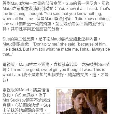
等到Maud念完一本書的部份章節，Sue的第一個反應，認為
Maud之前故意裝清純引誘她：'You knew it all,' I said. That's
the first thing I thought. 'You said that you knew nothing,
when all the time--'但是Maud堅決回答：'I did know nothing,'
she said.關於這一段的辯證，請回過頭看第三篇的愛恨情
轉，其中性事與五個感官的分析．
Sue的第二個反應，是不忍Maud要承受如此淫狎內容，
Maud則很自傲：'Don't pity me,' she said, 'because of him.
He's dead. But I am still what he made me. I shall always be
that...'
電視版，Maud根本不猶豫，直接就拿起書，念完後對Sue嗆
聲：I'm not the good, sweet girl you thought I was. This is
what I am. (我不是妳想的那個美好、純潔的女孩．這，才是
我)
電視版的Maud，態度慢慢
軟化，向Sue道歉，為了
Mrs Sucksby頂罪不肯說出
真相，心防開始決堤，Sue
上前抹淨她額頭的墨漬，