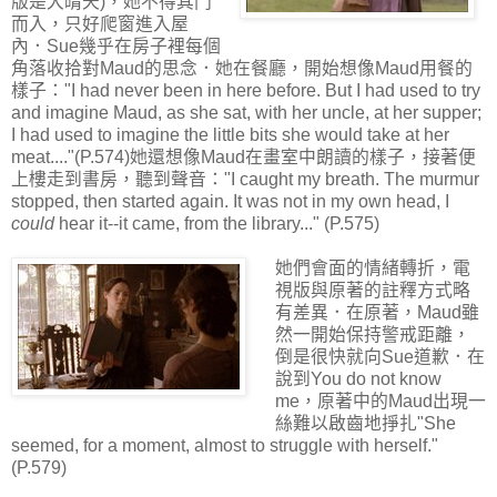
版是大晴天)，她不得其門
而入，只好爬窗進入屋
內．Sue幾乎在房子裡每個
角落收拾對Maud的思念．她在餐廳，開始想像Maud用餐的
樣子："I had never been in here before. But I had used to try
and imagine Maud, as she sat, with her uncle, at her supper;
I had used to imagine the little bits she would take at her
meat...."(P.574)她還想像Maud在畫室中朗讀的樣子，接著便
上樓走到書房，聽到聲音："I caught my breath. The murmur
stopped, then started again. It was not in my own head, I
could
hear it--it came, from the library..." (P.575)
她們會面的情緒轉折，電
視版與原著的註釋方式略
有差異．在原著，Maud雖
然一開始保持警戒距離，
倒是很快就向Sue道歉．在
說到You do not know
me，原著中的Maud出現一
絲難以啟齒地掙扎"She
seemed, for a moment, almost to struggle with herself."
(P.579)