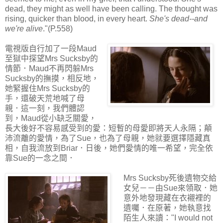
dead, they might as well have been calling. The thought was
rising, quicker than blood, in every heart.
She's dead--and
we're alive
."(P.558)
電視版自行加了一段Maud
至獄中探望Mrs Sucksby的
情節．Maud不再閃躲Mrs
Sucksby的撫摸，相反地，
她緊握住Mrs Sucksby的
手，還破天荒地喊了母
親．這一刻，我們體認
到，Maud從小缺乏關愛，
長大後好不容易感受到的愛：短暫的母愛即將天人永隔；顛
沛流離的愛情，為了Sue，也為了母親，她就要選擇隱藏真
相，自我流放到Briar．日後，她們愛情的唯一希望，完全依
靠Sue的一念之間．
Mrs Sucksby死後遺物交給
女兒－－由Sue來領取．她
意外地發現藏在衣襯裡的
遺囑．在原著，她執意找
陌生人來讀："I would not