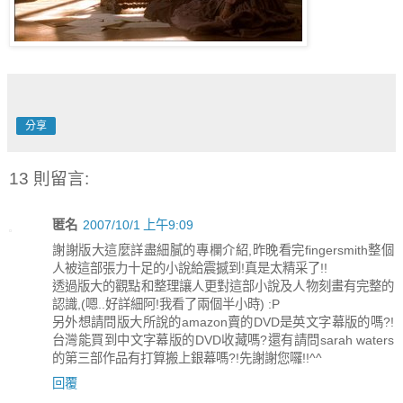
分享
13 則留言:
匿名
2007/10/1 上午9:09
謝謝版大這麼詳盡細膩的專欄介紹,昨晚看完fingersmith整個
人被這部張力十足的小說給震撼到!真是太精采了!!
透過版大的觀點和整理讓人更對這部小說及人物刻畫有完整的
認識,(嗯..好詳細阿!我看了兩個半小時) :P
另外想請問版大所說的amazon賣的DVD是英文字幕版的嗎?!
台灣能買到中文字幕版的DVD收藏嗎?還有請問sarah waters
的第三部作品有打算搬上銀幕嗎?!先謝謝您囉!!^^
回覆