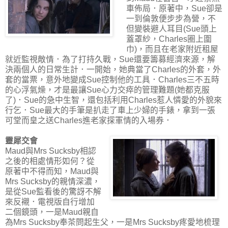
車佈局．原著中，Sue卻是
一到倫敦便步步為營，不
但變裝避人耳目(Sue頭上
蓋罩紗，Charles圈上圍
巾)，而且在老家附近租屋
就近監視敵情．為了打持久戰，Sue還要籌募經濟來源，解
決兩個人的日常生計．一開始，她典當了Charles的外套，外
套的當票，意外地變成Sue控制他的工具．Charles三不五時
的心浮氣燥，才是最讓Sue心力交瘁的管理難題(她都克服
了)．Sue的急中生智，還包括利用Charles惹人憐愛的外貌來
行乞．Sue最大的手筆是扒走了車上少婦的手錶，拿到一張
可堂而皇之送Charles進老家探軍情的入場券．
靈犀交會
Maud與Mrs Sucksby相認
之後的相處情形如何？從
原著中不得而知，Maud與
Mrs Sucksby的親情深濃，
是從Sue監看後的驚訝不解
來反襯．電視版自行增加
二個鏡頭，一是Maud親自
為Mrs Sucksby奉茶問起生父，一是Mrs Sucksby疼愛地梳理