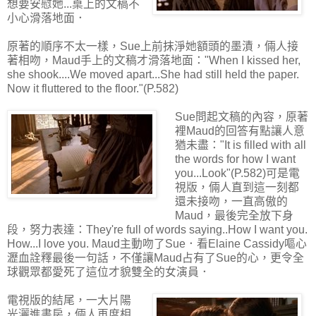
想要安慰她...桌上的文稿不
小心滑落地面．
原著的順序不太一樣，Sue上前抹淨她額頭的墨漬，倆人接
著相吻，Maud手上的文稿才滑落地面："When I kissed her,
she shook....We moved apart...She had still held the paper.
Now it fluttered to the floor."(P.582)
Sue問起文稿的內容，原著
裡Maud的回答有點讓人意
猶未盡："It is filled with all
the words for how I want
you...Look"(P.582)可是電
視版，倆人直到這一刻都
還未接吻，一直高傲的
Maud，最後完全放下身
段，努力表達：They're full of words saying..How I want you.
How...I love you. Maud主動吻了Sue．看Elaine Cassidy嘔心
瀝血詮釋最後一句話，不僅讓Maud占有了Sue的心，更令全
球觀眾都愛死了這位才貌雙全的女演員．
電視版的結尾，一大片陽
光灑進書房，倆人再度相