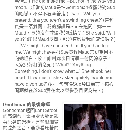
事情... ) 'He did make me!--But not in the way you
mean.' (想當初Maud是怕Gentleman透露她對Sue
的暗戀，不得不被牽著走 ) I said, 'Will you
pretend, that you aren't a swindling cheat?' (這句
真是一語雙關，我的解讀是Sue在追問：妳－－
Maud，真的沒有欺騙我的感情？ ) She said, 'Will
you?' (所以Maud反問，那妳有欺騙我的感情嗎？)
.... 'We might have cheated him. If you had told
me. We might have--' (Sue責怪Maud當初為何不
向她坦白．唉，誰叫妳次日清晨一付閃躲樣子，
人家只好打消念頭 ) 'What?' 'Anything.
Something. I don't know what....' She shook her
head. 'How much,' she asked quitely, 'would you
have given up?' (這一句問得Sue啞口無言，核心
問題就在於Sue實在太以榮譽及目標為先．)
Gentleman的最後命運
Gentleman返回Lant Street
的高潮戲，電視版大致是跟
著原著的架構，有些很細微
的弦外之音，要參看原著的