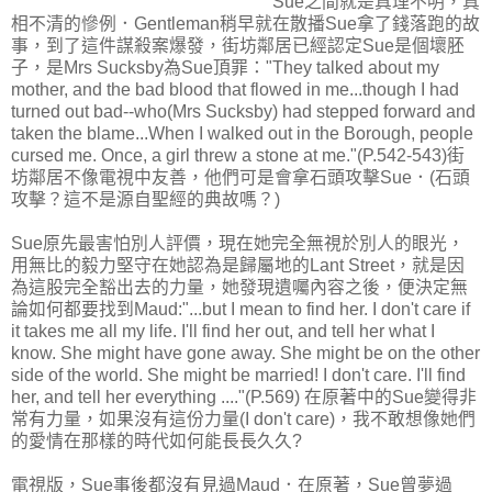
Sue之間就是真理不明，真
相不清的慘例．Gentleman稍早就在散播Sue拿了錢落跑的故
事，到了這件謀殺案爆發，街坊鄰居已經認定Sue是個壞胚
子，是Mrs Sucksby為Sue頂罪："They talked about my
mother, and the bad blood that flowed in me...though I had
turned out bad--who(Mrs Sucksby) had stepped forward and
taken the blame...When I walked out in the Borough, people
cursed me. Once, a girl threw a stone at me."(P.542-543)街
坊鄰居不像電視中友善，他們可是會拿石頭攻擊Sue．(石頭
攻擊？這不是源自聖經的典故嗎？)
Sue原先最害怕別人評價，現在她完全無視於別人的眼光，
用無比的毅力堅守在她認為是歸屬地的Lant Street，就是因
為這股完全豁出去的力量，她發現遺囑內容之後，便決定無
論如何都要找到Maud:"...but I mean to find her. I don't care if
it takes me all my life. I'll find her out, and tell her what I
know. She might have gone away. She might be on the other
side of the world. She might be married! I don't care. I'll find
her, and tell her everything ...."(P.569) 在原著中的Sue變得非
常有力量，如果沒有這份力量(I don't care)，我不敢想像她們
的愛情在那樣的時代如何能長長久久?
電視版，Sue事後都沒有見過Maud．在原著，Sue曾夢過