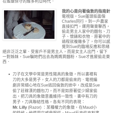
在遙遠保守的維多利亞時代．
我的心是向著倫敦的指南針
電視版，Sue蓬頭垢面偕
Charles同行，到一戶農家
直接扣門，運用聲東擊西，
偷走男主人家中的麵包、刀
子、懷錶和衣物．原著中的
過程就複雜多了，你可以感
覺到Sue的臨場反應和思緒
絕非泛泛之輩．受害戶不是男主人，而是女主人出門，留下
一對姊妹，Sue騙她們出去為媽媽買麵粉，Sue才進屋偷走東
西．
刀子在文學中常是男性陽具的象徵，所以書裡有
刀的大多是男子，女人的刀都是偷來的．電視編
劇非常細心地在Sue逃回倫敦的途中，改成是Sue
偷了莊稼漢的麵包刀，而不是如原著從少婦家偷
出，把刀具的象徵意義維持一致性．書中有刀的
男子，刀具聯結性格，各有不同的表現：
Mr. Lilly
(Razor) ：某種權力的象徵，在Maud小
的時候，他還用它威脅服從．Maud反來偷來割書