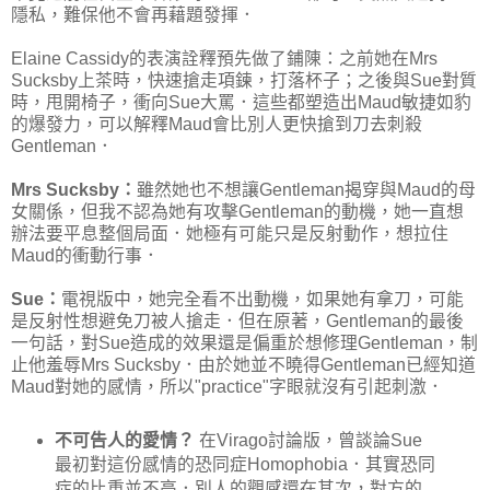
隱私，難保他不會再藉題發揮．
Elaine Cassidy的表演詮釋預先做了鋪陳：之前她在Mrs
Sucksby上茶時，快速搶走項鍊，打落杯子；之後與Sue對質
時，甩開椅子，衝向Sue大罵．這些都塑造出Maud敏捷如豹
的爆發力，可以解釋Maud會比別人更快搶到刀去刺殺
Gentleman．
Mrs Sucksby：
雖然她也不想讓Gentleman揭穿與Maud的母
女關係，但我不認為她有攻擊Gentleman的動機，她一直想
辦法要平息整個局面．她極有可能只是反射動作，想拉住
Maud的衝動行事．
Sue：
電視版中，她完全看不出動機，如果她有拿刀，可能
是反射性想避免刀被人搶走．但在原著，Gentleman的最後
一句話，對Sue造成的效果還是偏重於想修理Gentleman，制
止他羞辱Mrs Sucksby．由於她並不曉得Gentleman已經知道
Maud對她的感情，所以"practice"字眼就沒有引起刺激．
不可告人的愛情？
在Virago討論版，曾談論Sue
最初對這份感情的恐同症Homophobia．其實恐同
症的比重並不高．別人的觀感還在其次，對方的