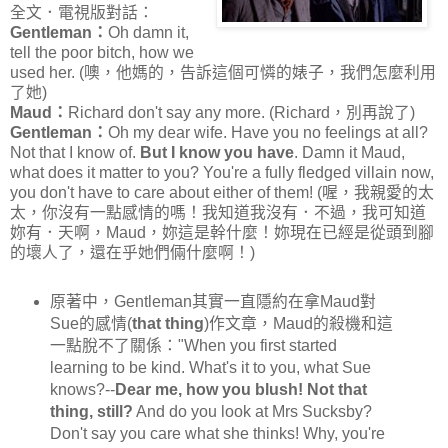
全文．電視版對話：
Gentleman：
Oh damn it,
tell the poor bitch, how we
used her. (噢，他媽的，告訴這個可憐的婊子，我們怎麼利用
了她)
Maud：
Richard don't say any more. (Richard，別再說了)
Gentleman：
Oh my dear wife. Have you no feelings at all?
Not that I know of.
But I know you have
. Damn it Maud,
what does it matter to you? You're a fully fledged villain now,
you don't have to care about either of them! (喔，我親愛的太
太，你沒有一點感情的嗎！我知道我沒有．不過，我可知道
妳有．天啊，Maud，妳這是幹什麼！妳現在已經是從頭到腳
的壞人了，還在乎她們倆什麼啊！)
原著中，Gentleman其實一直隱約在拿Maud對
Sue的感情(
that thing
)作文章，Maud的殺機和這
一點脫不了關係："When you first started
learning to be kind. What's it to you, what Sue
knows?--
Dear me, how you blush! Not that
thing, still?
And do you look at Mrs Sucksby?
Don't say you care what she thinks! Why, you're