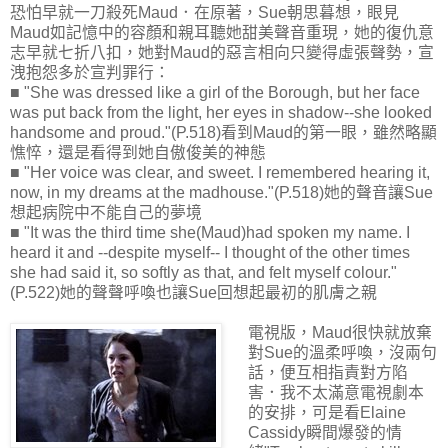
恐怕早就一刀殺死Maud．在原著，Sue朝思暮想，眼見
Maud如記憶中的容顏和親耳聽她甜美聲音重現，她的復仇意
志早就七折八扣，她對Maud的惡言相向只變得虛張聲勢，宣
洩抱怨多於宣判罪行：
■ "She was dressed like a girl of the Borough, but her face
was put back from the light, her eyes in shadow--she looked
handsome and proud."(P.518)看到Maud的第一眼，雖然略顯
憔悴，還是看得到她自傲俊美的神態
■ "Her voice was clear, and sweet. I remembered hearing it,
now, in my dreams at the madhouse."(P.518)她的聲音讓Sue
想起病院中不能自己的夢境
■ "It was the third time she(Maud)had spoken my name. I
heard it and --despite myself-- I thought of the other times
she had said it, so softly as that, and felt myself colour."
(P.522)她的聲聲呼喚也讓Sue回想起最初的肌膚之親
電視版，Maud很快就放棄
對Sue的溫柔呼喚，沒兩句
話，便互相指責對方陷
害．我不太滿意電視劇本
的安排，可是看Elaine
Cassidy瞬間爆發的情