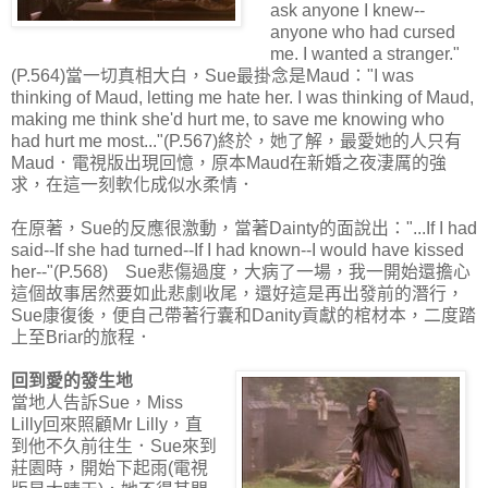
ask anyone I knew--
anyone who had cursed
me. I wanted a stranger."
(P.564)當一切真相大白，Sue最掛念是Maud："I was
thinking of Maud, letting me hate her. I was thinking of Maud,
making me think she'd hurt me, to save me knowing who
had hurt me most..."(P.567)終於，她了解，最愛她的人只有
Maud．電視版出現回憶，原本Maud在新婚之夜淒厲的強
求，在這一刻軟化成似水柔情．
在原著，Sue的反應很激動，當著Dainty的面說出："...If I had
said--If she had turned--If I had known--I would have kissed
her--"(P.568) Sue悲傷過度，大病了一場，我一開始還擔心
這個故事居然要如此悲劇收尾，還好這是再出發前的潛行，
Sue康復後，便自己帶著行囊和Danity貢獻的棺材本，二度踏
上至Briar的旅程．
回到愛的發生地
當地人告訴Sue，Miss
Lilly回來照顧Mr Lilly，直
到他不久前往生．Sue來到
莊園時，開始下起雨(電視