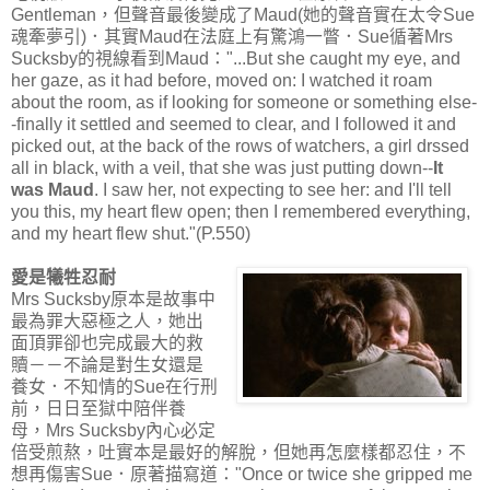
Gentleman，但聲音最後變成了Maud(她的聲音實在太令Sue
魂牽夢引)．其實Maud在法庭上有驚鴻一瞥．Sue循著Mrs
Sucksby的視線看到Maud："...But she caught my eye, and
her gaze, as it had before, moved on: I watched it roam
about the room, as if looking for someone or something else-
-finally it settled and seemed to clear, and I followed it and
picked out, at the back of the rows of watchers, a girl drssed
all in black, with a veil, that she was just putting down--
It
was Maud
. I saw her, not expecting to see her: and I'll tell
you this, my heart flew open; then I remembered everything,
and my heart flew shut."(P.550)
愛是犧牲忍耐
Mrs Sucksby原本是故事中
最為罪大惡極之人，她出
面頂罪卻也完成最大的救
贖－－不論是對生女還是
養女．不知情的Sue在行刑
前，日日至獄中陪伴養
母，Mrs Sucksby內心必定
倍受煎熬，吐實本是最好的解脫，但她再怎麼樣都忍住，不
想再傷害Sue．原著描寫道："Once or twice she gripped me