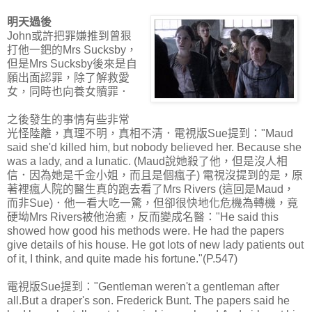
明天過後
John或許把罪嫌推到曾狠
打他一鈀的Mrs Sucksby，
但是Mrs Sucksby後來是自
願出面認罪，除了解救愛
女，同時也向養女贖罪．
之後發生的事情有些非常
光怪陸離，真理不明，真相不清．電視版Sue提到："Maud
said she'd killed him, but nobody believed her. Because she
was a lady, and a lunatic. (Maud說她殺了他，但是沒人相
信．因為她是千金小姐，而且是個瘋子) 電視沒提到的是，原
著裡瘋人院的醫生真的跑去看了Mrs Rivers (這回是Maud，
而非Sue)．他一看大吃一驚，但卻很快地化危機為轉機，竟
硬坳Mrs Rivers被他治癒，反而變成名醫："He said this
showed how good his methods were. He had the papers
give details of his house. He got lots of new lady patients out
of it, I think, and quite made his fortune."(P.547)
電視版Sue提到："Gentleman weren't a gentleman after
all.But a draper's son. Frederick Bunt. The papers said he