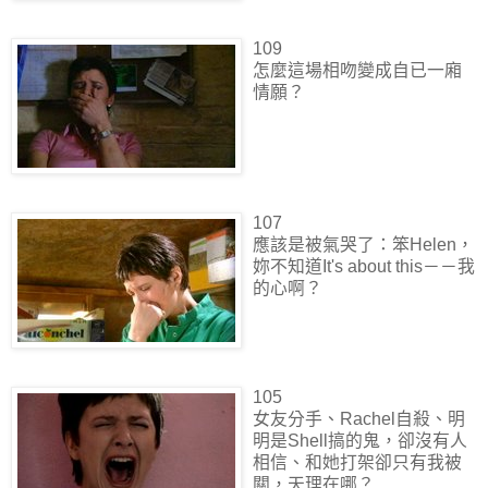
109
怎麼這場相吻變成自已一廂
情願？
107
應該是被氣哭了：笨Helen，
妳不知道It's about this－－我
的心啊？
105
女友分手、Rachel自殺、明
明是Shell搞的鬼，卻沒有人
相信、和她打架卻只有我被
關，天理在哪？