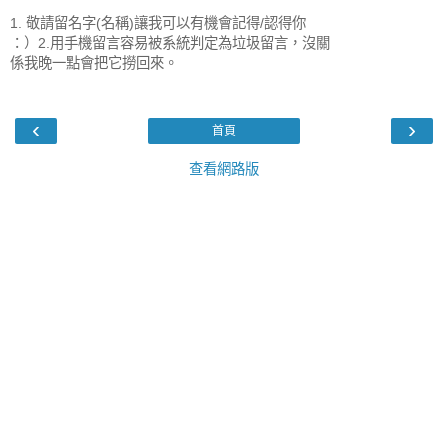
1. 敬請留名字(名稱)讓我可以有機會記得/認得你
：）2.用手機留言容易被系統判定為垃圾留言，沒關
係我晚一點會把它撈回來。
‹
›
首頁
查看網路版