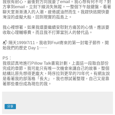
我很有耐心，最後對方向我要了email。我心想有何不可？對
方拿到email，立刻下線消失無蹤。一整個下午敲鍵盤，看著
聊天室漸漸湧入的人潮，疲倦感油然而生。我趕快逃開快要
淹沒的虛擬大船，回到現實的孤島上。
我心裡想著，如果我還要繼續安慰對方痛苦的心情，應該要
收取心理輔導費。而且我不打算當別人的替代品。
📬 隔天1999/7/11，我收到Fruit寄來的第一封電子郵件，開
始我們的歷史 Day 1⋯⋯
PS：
我很認真地進行Pillow Talk書寫計劃，上面這一段取自部份
完成的章節。我可能只有唯一次機會來講自己的故事，整個
結構比原先想得更龐大，時序拉到更早的70年代。有網友說
是看著我的部落格「長大」，我也想試著整理，自己又是靠
著那些養份成為現在的我。
分享