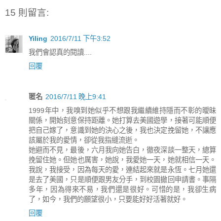
15 則留言:
Yiling
2016/7/11 下午3:52
我們會認真的閱讀....
回覆
匿名
2016/7/11 晚上9:41
1999年中，我嗅到她似乎不想跟我繼續維持隱而不彰的曖昧
關係，開始刻意保持距離。她打算去美國遊學，接著可能順便
把自己嫁了，意識到她的決心之後，我也決定挽留她，不讓應
該屬於我的愛情，卻從我指縫流逝。
她避而不見，最後，六月我向她告白，徹夜深談一整天，總算
挽留住她。但她也厲害，她說，我愛她一天，她就相信一天。
我說，我接受，因為每天的愛，連結起來就是永恆。七月她還
是去了美國，只是順便跟男友分手，到校園撤回申請書。事隔
多年，因為得來不易，我們還是很好。可惜的是，我卻生病
了，如今，我們的願望很小，只要能好好活著就好。
回覆