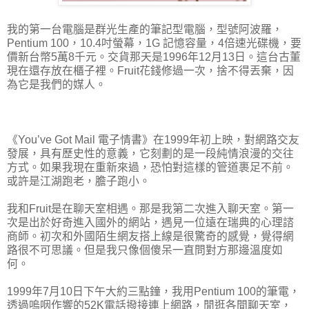
我的第一台電腦是群光生產的筆記型電腦，型號阿波羅，
Pentium 100，10.4吋螢幕，1G 記憶容量，4倍速光碟機，要
價新台幣5萬8千元。交貨那天是1996年12月13日。這台古董
現在還存放在櫃子裡。Fruit花錢修過一次，捨不得丟棄，因
為它是我們的媒人。
《You’ve Got Mail 電子情書》在1999年初上映，對網路交友
發展，具有歷史性的意義，它刻劃的是一段純情浪漫的交往
方式。如果我現在重新來過，恐怕對這樣的管道裹足不前。
或許是江湖跑老，膽子跑小。
我和Fruit是在聊天室相遇。那是我第二次進入聊天室。第一
次是出於好奇進入國外的網站，遇見一位遠在瑞典的心理諮
商師。初次和外國陌生網友搭上線是很驚奇的感覺，覺得網
路很不可思議。但是我只像個傻呆一直問對方那邊溫度如
何。
1999年7月10日下午大約三點鐘，我用Pentium 100的筆電，
透過嗚咽作響的52K電話撥接連上網路，閒逛各間聊天室，