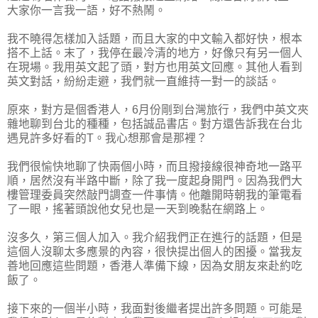
大家你一言我一語，好不熱鬧。
我不曉得怎樣加入話題，而且大家的中文輸入都好快，根本
搭不上話。末了，我停在最冷清的地方，好像只有另一個人
在現場。我用英文起了頭，對方也用英文回應。其他人看到
英文對話，紛紛走避，我們就一直維持一對一的談話。
原來，對方是個香港人，6月份剛到台灣旅行，我們中英文夾
雜地聊到台北的種種，包括誠品書店。對方還告訴我在台北
遇見許多好看的T。我心想那會是那裡？
我們很愉快地聊了快兩個小時，而且撥接線很神奇地一路平
順，居然沒有半路中斷，除了我一度起身開門。因為我們大
樓管理委員突然敲門調查一件事情。他離開時朝我的筆電看
了一眼，搖著頭說他女兒也是一天到晚黏在網路上。
沒多久，第三個人加入。我介紹我們正在進行的話題，但是
這個人沒聊太多應景的內容，很快提出個人的困擾。當我友
善地回應這些問題，香港人準備下線，因為女朋友來赴約吃
飯了。
接下來的一個半小時，我面對後繼者提出許多問題。可能是