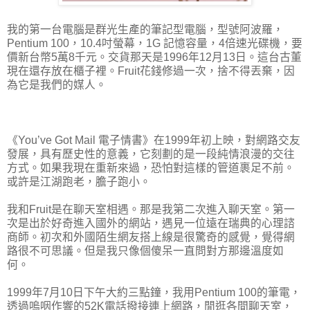
我的第一台電腦是群光生產的筆記型電腦，型號阿波羅，
Pentium 100，10.4吋螢幕，1G 記憶容量，4倍速光碟機，要
價新台幣5萬8千元。交貨那天是1996年12月13日。這台古董
現在還存放在櫃子裡。Fruit花錢修過一次，捨不得丟棄，因
為它是我們的媒人。
《You’ve Got Mail 電子情書》在1999年初上映，對網路交友
發展，具有歷史性的意義，它刻劃的是一段純情浪漫的交往
方式。如果我現在重新來過，恐怕對這樣的管道裹足不前。
或許是江湖跑老，膽子跑小。
我和Fruit是在聊天室相遇。那是我第二次進入聊天室。第一
次是出於好奇進入國外的網站，遇見一位遠在瑞典的心理諮
商師。初次和外國陌生網友搭上線是很驚奇的感覺，覺得網
路很不可思議。但是我只像個傻呆一直問對方那邊溫度如
何。
1999年7月10日下午大約三點鐘，我用Pentium 100的筆電，
透過嗚咽作響的52K電話撥接連上網路，閒逛各間聊天室，