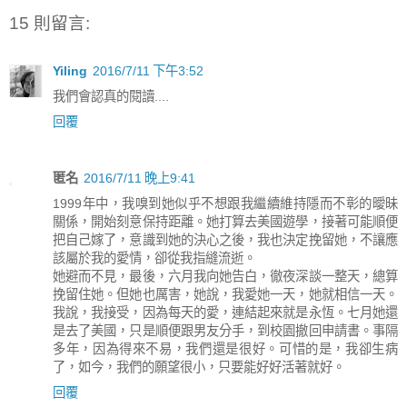
15 則留言:
Yiling
2016/7/11 下午3:52
我們會認真的閱讀....
回覆
匿名
2016/7/11 晚上9:41
1999年中，我嗅到她似乎不想跟我繼續維持隱而不彰的曖昧
關係，開始刻意保持距離。她打算去美國遊學，接著可能順便
把自己嫁了，意識到她的決心之後，我也決定挽留她，不讓應
該屬於我的愛情，卻從我指縫流逝。
她避而不見，最後，六月我向她告白，徹夜深談一整天，總算
挽留住她。但她也厲害，她說，我愛她一天，她就相信一天。
我說，我接受，因為每天的愛，連結起來就是永恆。七月她還
是去了美國，只是順便跟男友分手，到校園撤回申請書。事隔
多年，因為得來不易，我們還是很好。可惜的是，我卻生病
了，如今，我們的願望很小，只要能好好活著就好。
回覆