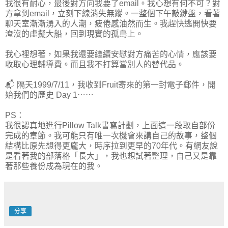
我很有耐心，最後對方向我要了email。我心想有何不可？對
方拿到email，立刻下線消失無蹤。一整個下午敲鍵盤，看著
聊天室漸漸湧入的人潮，疲倦感油然而生。我趕快逃開快要
淹沒的虛擬大船，回到現實的孤島上。
我心裡想著，如果我還要繼續安慰對方痛苦的心情，應該要
收取心理輔導費。而且我不打算當別人的替代品。
📬 隔天1999/7/11，我收到Fruit寄來的第一封電子郵件，開
始我們的歷史 Day 1⋯⋯
PS：
我很認真地進行Pillow Talk書寫計劃，上面這一段取自部份
完成的章節。我可能只有唯一次機會來講自己的故事，整個
結構比原先想得更龐大，時序拉到更早的70年代。有網友說
是看著我的部落格「長大」，我也想試著整理，自己又是靠
著那些養份成為現在的我。
分享