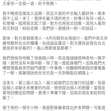
大家你一言我一語，好不熱鬧。
我不曉得怎樣加入話題，而且大家的中文輸入都好快，根本
搭不上話。末了，我停在最冷清的地方，好像只有另一個人
在現場。我用英文起了頭，對方也用英文回應。其他人看到
英文對話，紛紛走避，我們就一直維持一對一的談話。
原來，對方是個香港人，6月份剛到台灣旅行，我們中英文夾
雜地聊到台北的種種，包括誠品書店。對方還告訴我在台北
遇見許多好看的T。我心想那會是那裡？
我們很愉快地聊了快兩個小時，而且撥接線很神奇地一路平
順，居然沒有半路中斷，除了我一度起身開門。因為我們大
樓管理委員突然敲門調查一件事情。他離開時朝我的筆電看
了一眼，搖著頭說他女兒也是一天到晚黏在網路上。
沒多久，第三個人加入。我介紹我們正在進行的話題，但是
這個人沒聊太多應景的內容，很快提出個人的困擾。當我友
善地回應這些問題，香港人準備下線，因為女朋友來赴約吃
飯了。
接下來的一個半小時，我面對後繼者提出許多問題。可能是