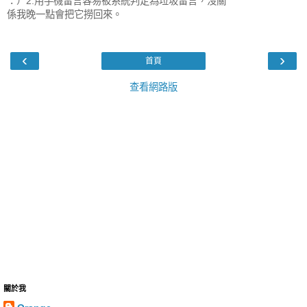
：）2.用手機留言容易被系統判定為垃圾留言，沒關
係我晚一點會把它撈回來。
‹
›
首頁
查看網路版
關於我