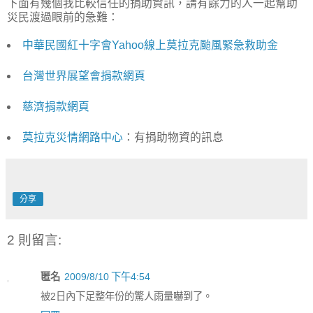
下面有幾個我比較信任的捐助資訊，請有餘力的人一起幫助
災民渡過眼前的急難：
中華民國紅十字會Yahoo線上莫拉克颱風緊急救助金
台灣世界展望會捐款網頁
慈濟捐款網頁
莫拉克災情網路中心
：有捐助物資的訊息
分享
2 則留言:
匿名
2009/8/10 下午4:54
被2日內下足整年份的驚人雨量嚇到了。